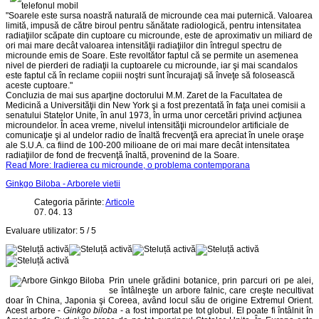
"Soarele este sursa noastră naturală de microunde cea mai puternică. Valoarea
limită, impusă de către biroul pentru sănătate radiologică, pentru intensitatea
radiaţiilor scăpate din cuptoare cu microunde, este de aproximativ un miliard de
ori mai mare decât valoarea intensităţii radiaţiilor din întregul spectru de
microunde emis de Soare. Este revoltător faptul că se permite un asemenea
nivel de pierderi de radiaţii la cuptoarele cu microunde, iar şi mai scandalos
este faptul că în reclame copiii noştri sunt încurajaţi să înveţe să folosească
aceste cuptoare."
Concluzia de mai sus aparţine doctorului M.M. Zaret de la Facultatea de
Medicină a Universităţii din New York şi a fost prezentată în faţa unei comisii a
senatului Statelor Unite, în anul 1973, în urma unor cercetări privind acţiunea
microundelor. În acea vreme, nivelul intensităţii microundelor artificiale de
comunicaţie şi al undelor radio de înaltă frecvenţă era apreciat în unele oraşe
ale S.U.A. ca fiind de 100-200 milioane de ori mai mare decât intensitatea
radiaţiilor de fond de frecvenţă înaltă, provenind de la Soare.
Read More: Iradierea cu microunde, o problema contemporana
Ginkgo Biloba - Arborele vietii
Categoria părinte:
Articole
07. 04. 13
Evaluare utilizator:
5
/
5
Prin unele grădini botanice, prin parcuri ori pe alei,
se întâlneşte un arbore falnic, care creşte necultivat
doar în China, Japonia şi Coreea, având locul său de origine Extremul Orient.
Acest arbore -
Ginkgo biloba
- a fost importat pe tot globul. El poate fi întâlnit în