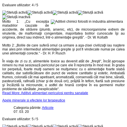
Evaluare utilizator:
4
/
5
Motto 1: „Cu excepţia
maladiilor cauzate de
accidente, de otrăvire (plumb, arsenic, etc), de microorganisme extrem de
virulente, de malformaţii congenitale, majoritatea bolilor cunoscute îşi au
originea, direct sau indirect, într-o alimentaţie greşită“. - Dr. W. Kollath
Motto 2: „Bolile de care suferă omul ca urmare a aşa-zisei civilizaţii iau naştere
mai ales prin intermediul alimentaţiei greşite şi pot fi vindecate numai pe calea
unei alimentaţii corecte.“ - Dr. H. P. Rusch
În viaţa de zi cu zi, alimentele toxice au devenit atât de „fireşti“, încât aproape
nimeni nu mai sesizează pericolul pe care ele îl reprezinta în mod real. În graba
lor perpetuă, foarte mulţi oameni se mulţumesc cu o alimentaţie foarte slabă
calitativ, dar satisfăcătoare din punct de vedere cantitativ şi estetic. Ambalată
frumos, colorată cât mai apetisant, aromatizată, conservată cât mai bine, sărată,
pasteurizată, rafinată (chiar şi de două ori), prăjită în teflon, fiartă sub presiune
şi încălzită la microunde, o astfel de hrană conţine în ea germenii multor
probleme de sănătate „inexplicabile“.
Read More: Aditivii alimentari periculosi pentru sanatate
Apele minerale si efectele lor terapeutice
Categoria părinte:
Articole
07. 03. 20
Evaluare utilizator:
5
/
5