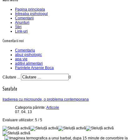
Pagina principala
Intreaba psihologul
Comentarii
Anunturi
Stiri
Link-uri
Comentarii noi
Comentariu
abuz psihologic
apa vie
aditivi alimentari
Parintele Arsenie Boca
Căutare ...
0
Sanatate
Iradierea cu microunde, o problema contemporana
Categoria părinte:
Articole
07. 04. 13
Evaluare utilizator:
5
/
5