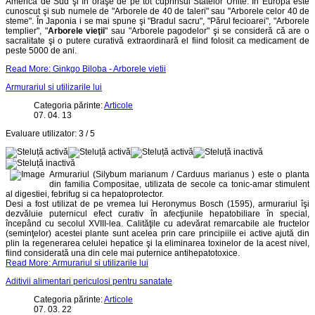
America de Sud şi în oraşe de pe tot cuprinsul Statelor Unite. În Europa este
cunoscut şi sub numele de "Arborele de 40 de taleri" sau "Arborele celor 40 de
steme". În Japonia i se mai spune şi "Bradul sacru", "Părul fecioarei", "Arborele
templier", "
Arborele vieţii
" sau "Arborele pagodelor" şi se consideră că are o
sacralitate şi o putere curativă extraordinară el fiind folosit ca medicament de
peste 5000 de ani.
Read More: Ginkgo Biloba - Arborele vietii
Armurariul si utilizarile lui
Categoria părinte:
Articole
07. 04. 13
Evaluare utilizator:
3
/
5
Armurariul (Silybum marianum / Carduus marianus ) este o planta
din familia Compositae, utilizata de secole ca tonic-amar stimulent
al digestiei, febrifug si ca hepatoprotector.
Desi a fost utilizat de pe vremea lui Heronymus Bosch (1595),
armurariul
îşi
dezvăluie puternicul efect curativ în afecţiunile hepatobiliare în special,
începând cu secolul XVIII-lea. Calităţile cu adevărat remarcabile ale fructelor
(seminţelor) acestei plante sunt acelea prin care principiile ei active ajută din
plin la regenerarea celulei hepatice şi la eliminarea toxinelor de la acest nivel,
fiind considerată una din cele mai puternice antihepatotoxice.
Read More: Armurariul si utilizarile lui
Aditivii alimentari periculosi pentru sanatate
Categoria părinte:
Articole
07. 03. 22