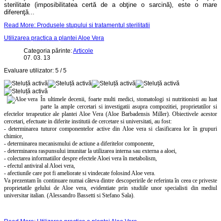
sterilitate (imposibilitatea certă de a obţine o sarcină), este o mare
diferenţă...
Read More: Produsele stupului si tratamentul sterilitatii
Utilizarea practica a plantei Aloe Vera
Categoria părinte:
Articole
07. 03. 13
Evaluare utilizator:
5
/
5
În ultimele decenii, foarte multi medici, stomatologi si nutritionisti au luat
parte la ample cercetari si investigatii asupra compozitiei, proprietatilor si
efectelor terapeutice ale plantei Aloe Vera (Aloe Barbadensis Miller).
Obiectivele acestor
cercetari,
efectuate in diferite institutii de cercetare si universitati, au fost
:
- determinarea tuturor componentelor active din Aloe vera si clasificarea lor în grupuri
chimice,
- determinarea mecanismului de actiune a diferitelor componente,
- determinarea raspunsului imunitar la utilizarea interna sau externa a aloei,
- colectarea informatiilor despre efectele Aloei vera în metabolism,
- efectul antiviral al Aloei vera,
- afectiunile care pot fi ameliorate si vindecate folosind Aloe vera.
Va prezentam în continuare numai câteva dintre descoperirile de referinta în ceea ce priveste
proprietatile gelului de Aloe vera, evidentiate prin studiile unor specialisti din mediul
universitar italian. (Alessandro Bassetti si Stefano Sala).