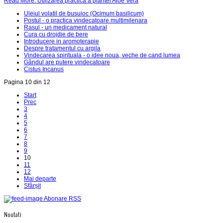
Read More: Utilizarea practica a plantei Aloe Vera
Uleiul volatil de busuioc (Ocimum basilicum)
Postul - o practica vindecatoare multimilenara
Rasul - un medicament natural
Cura cu drojdie de bere
Introducere in aromoterapie
Despre tratamentul cu argila
Vindecarea spirituala - o idee noua, veche de cand lumea
Gândul are putere vindecatoare
Cistus Incanus
Pagina 10 din 12
Start
Prec
3
4
5
6
7
8
9
10
11
12
Mai departe
Sfârșit
Abonare RSS
Noutati