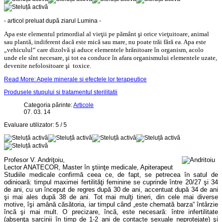
- articol preluat după ziarul Lumina -
Apa este elementul primordial al vieţii pe pământ şi orice vieţuitoare, animal
sau plantă, indiferent dacă este mică sau mare, nu poate trăi fără ea. Apa este
„vehiculul“ care dizolvă şi aduce elementele hrănitoare
în organism
, acolo
unde ele sînt necesare, şi tot ea conduce în afara organismului elementele uzate,
devenite nefolositoare şi toxice.
Read More: Apele minerale si efectele lor terapeutice
Produsele stupului si tratamentul sterilitatii
Categoria părinte:
Articole
07. 03. 14
Evaluare utilizator:
5
/
5
Profesor V. Andriţoiu,
Lector ANATECOR, Master în ştiinţe medicale, Apiterapeut
Studiile medicale confirmă ceea ce, de fapt, se petrecea în satul de
odinioară: timpul maximei fertilităţi feminine se cuprinde între 20/27 şi 34
de ani, cu un început de regres după 30 de ani, accentuat după 34 de ani
şi mai ales după 38 de ani. Tot mai mulţi tineri, din cele mai diverse
motive, îşi amână căsătoria, iar timpul când „este chemată barza“ întârzie
încă şi mai mult. O precizare, încă, este necesară: între infertilitate
(absenţa sarcinii în timp de 1-2 ani de contacte sexuale neprotejate) şi