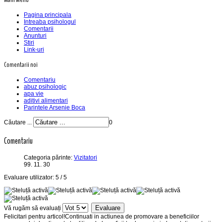
Pagina principala
Intreaba psihologul
Comentarii
Anunturi
Stiri
Link-uri
Comentarii noi
Comentariu
abuz psihologic
apa vie
aditivi alimentari
Parintele Arsenie Boca
Căutare ...
0
Comentariu
Categoria părinte:
Vizitatori
99. 11. 30
Evaluare utilizator:
5
/
5
Vă rugăm să evaluați
Felicitari pentru articol!Continuati in actiunea de promovare a beneficiilor