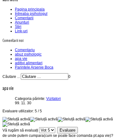
Pagina principala
Intreaba psihologul
Comentarii
Anunturi
Stiri
Link-uri
Comentarii noi
Comentariu
abuz psihologic
apa vie
aditivi alimentari
Parintele Arsenie Boca
Căutare ...
0
apa vie
Categoria părinte:
Vizitatori
99. 11. 30
Evaluare utilizator:
5
/
5
Vă rugăm să evaluați
de unde putem cumpara(cum se poate face comanda pt.apa vie)?