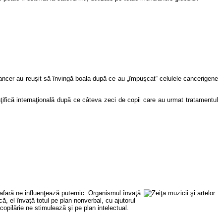
ancer au reuşit să învingă boala după ce au „împuşcat“ celulele cancerigene
inţifică internaţională după ce câteva zeci de copii care au urmat tratamentul
 afară ne influenţează puternic. Organismul învaţă
, el învaţă totul pe plan nonverbal, cu ajutorul
opilărie ne stimulează şi pe plan intelectual.