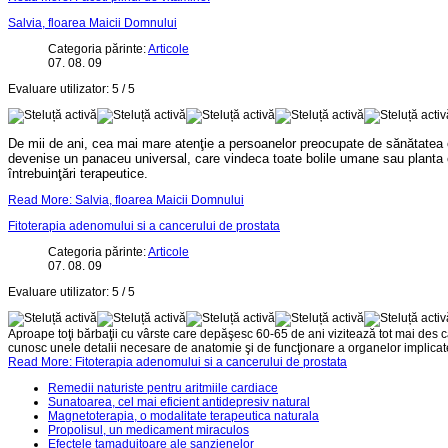
Salvia, floarea Maicii Domnului
Categoria părinte:
Articole
07. 08. 09
Evaluare utilizator:
5
/
5
De mii de ani, cea mai mare atenţie a persoanelor preocupate de sănătatea celor
devenise un panaceu universal, care vindeca toate bolile umane sau planta cel
întrebuinţări terapeutice.
Read More: Salvia, floarea Maicii Domnului
Fitoterapia adenomului si a cancerului de prostata
Categoria părinte:
Articole
07. 08. 09
Evaluare utilizator:
5
/
5
Aproape toţi bărbaţii cu vârste care depăşesc 60-65 de ani vizitează tot mai des ca
cunosc unele detalii necesare de anatomie şi de funcţionare a organelor implicat
Read More: Fitoterapia adenomului si a cancerului de prostata
Remedii naturiste pentru aritmiile cardiace
Sunatoarea, cel mai eficient antidepresiv natural
Magnetoterapia, o modalitate terapeutica naturala
Propolisul, un medicament miraculos
Efectele tamaduitoare ale sanzienelor