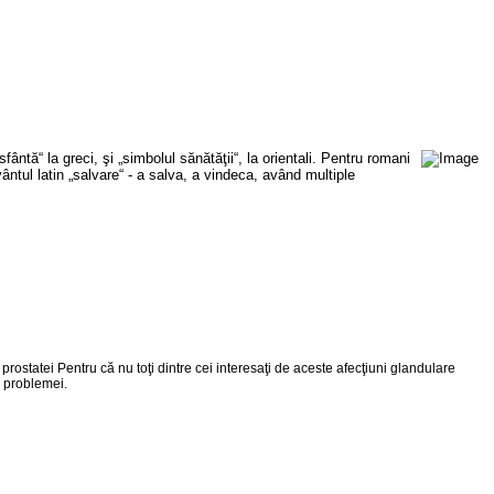
ântă“ la greci, şi „simbolul sănătăţii“, la orientali. Pentru romani
ntul latin „salvare“ - a salva, a vindeca, având multiple
rostatei Pentru că nu toţi dintre cei interesaţi de aceste afecţiuni glandulare
a problemei.