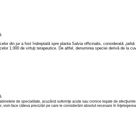
 din jur a fost îndreptată spre planta Salvia officinalis, considerată „iarbă sf
or 1.000 de virtuţi terapeutice. De altfel, denumirea speciei derivă de la cuvâ
binetele de specialitate, acuzând suferinţe acute sau cronice legate de afecţiunile p
e, vom face câteva precizări pe care le considerăm absolut necesare în înţelegere