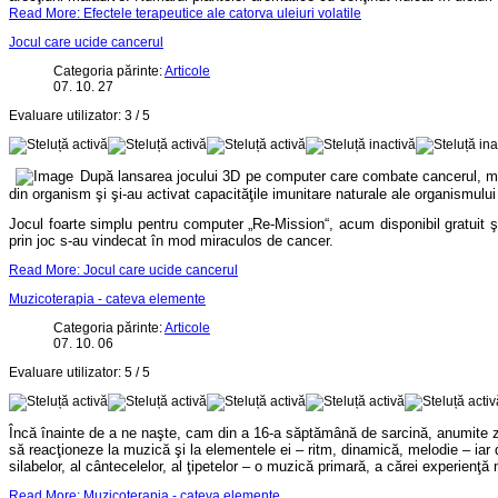
Read More: Efectele terapeutice ale catorva uleiuri volatile
Jocul care ucide cancerul
Categoria părinte:
Articole
07. 10. 27
Evaluare utilizator:
3
/
5
După lansarea jocului 3D pe computer care combate cancerul, med
din organism şi şi-au activat capacităţile imunitare naturale ale organismului
Jocul foarte simplu pentru computer „Re-Mission“, acum disponibil gratuit ş
prin joc s-au vindecat în mod miraculos de cancer.
Read More: Jocul care ucide cancerul
Muzicoterapia - cateva elemente
Categoria părinte:
Articole
07. 10. 06
Evaluare utilizator:
5
/
5
Î
ncă înainte de a ne naşte, cam din a 16-a săptămână de sarcină, anumite zgo
să reacţioneze la muzică şi la elementele ei – ritm, dinamică, melodie – iar
silabelor, al cântecelelor, al ţipetelor – o muzică primară, a cărei experien
Read More: Muzicoterapia - cateva elemente