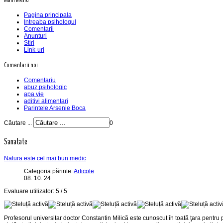
Pagina principala
Intreaba psihologul
Comentarii
Anunturi
Stiri
Link-uri
Comentarii noi
Comentariu
abuz psihologic
apa vie
aditivi alimentari
Parintele Arsenie Boca
Căutare ...
0
Sanatate
Natura este cel mai bun medic
Categoria părinte:
Articole
08. 10. 24
Evaluare utilizator:
5
/
5
Profesorul universitar doctor Constantin Milică este cunoscut în toată ţara pentru