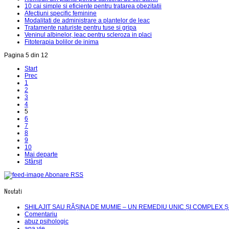
10 cai simple si eficiente pentru tratarea obezitatii
Afectiuni specific feminine
Modalitati de administrare a plantelor de leac
Tratamente naturiste pentru tuse si gripa
Veninul albinelor, leac pentru scleroza in placi
Fitoterapia bolilor de inima
Pagina 5 din 12
Start
Prec
1
2
3
4
5
6
7
8
9
10
Mai departe
Sfârșit
Abonare RSS
Noutati
SHILAJIT SAU RĂȘINA DE MUMIE – UN REMEDIU UNIC ȘI COMPLEX Ș
Comentariu
abuz psihologic
apa vie