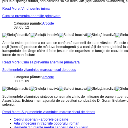
pus la dispoziţia tuturor, prin cărticica sa
So heilt Gott
(
Aşa vindecă Dumnezeu
), 
Read More: Vinul pentru inima
Cum sa prevenim anemiile primavara
Categoria părinte:
Articole
08. 05. 12
Anemia este o problema cu care se confruntă oamenii de toate vârstele. Ea este 
roşii (hematii) produse de măduva hematogenă şi a cantităţii de hemoglobină la u
transportate de sânge către diferite ţesuturi din organism. În funcţie de cauzele c
forme de manifestare.
Read More: Cum sa prevenim anemiile primavara
Suplimentele vitaminice maresc riscul de deces
Categoria părinte:
Articole
08. 05. 09
Suplimentele vitaminice sintetice consumate zilnic de milioane de oameni „pentru
Association
. Echipa internaţională de cercetători condusă de Dr Goran Bjelakovic
seleniu.
Read More: Suplimentele vitaminice maresc riscul de deces
Cedrul siberian - arborele de pâine
Arta vindecarii în traditiile poporului român
Remedii din plante pentru cancerul de col uterin