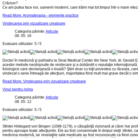
Crăciun?
Ce am putea face noi, oamenii moderni, care trăim mai tot timpul într-o mare vi
Read More: Aromaterapia - elemente practice
Vindecarea prin vizualizare creatoare
Categoria părinte:
Articole
08. 05. 16
Evaluare utilizator:
5
/
5
Doctor în medicină şi psihiatru la Sinai Medical Center din New York, dr. Gerald Ep
acestor metode neobişnuite de vindecare şi a dobândit o reputaţie internaţională. 
fiziologice care declanşează o boală? Ştim doar cu toţii povestea cu răceala, care t
vindecat o serie întreagă de afecţiuni, majoritatea fiind mult mai grave decât o si
Read More: Vindecarea prin vizualizare creatoare
Vinul pentru inima
Categoria părinte:
Articole
08. 05. 12
Evaluare utilizator:
5
/
5
Sfintei Hildegard von Bingen (1098-1179), o călugăriţă vizionară al cărei har pro
pentru aproape toate afecţiunile. Ele au fost consemnate în timpul vieţii sfintei,
medicina modernă, iar revelaţiile sale medicale au fost recunoscute ca fiind corec