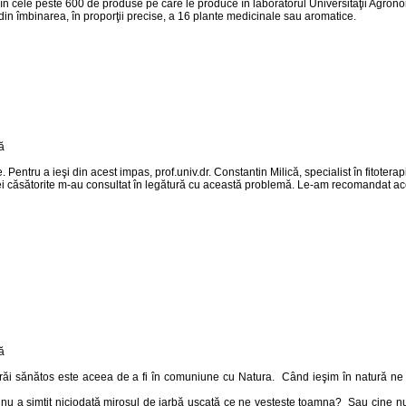
e în cele peste 600 de produse pe care le produce în laboratorul Universităţii Agronom
e din îmbinarea, în proporţii precise, a 16 plante medicinale sau aromatice.
ate. Pentru a ieşi din acest impas, prof.univ.dr. Constantin Milică, specialist în fitot
emei căsătorite m-au consultat în legătură cu această problemă. Le-am recomandat ace
răi sănătos este aceea de a fi în comuniune cu Natura. Când ieşim în natură ne sim
Cine nu a simţit niciodată mirosul de iarbă uscată ce ne vesteşte toamna? Sau cine n