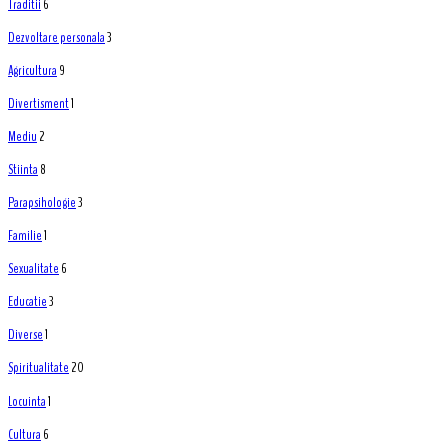
Traditii
6
Dezvoltare personala
3
Agricultura
9
Divertisment
1
Mediu
2
Stiinta
8
Parapsihologie
3
Familie
1
Sexualitate
6
Educatie
3
Diverse
1
Spiritualitate
20
Locuinta
1
Cultura
6