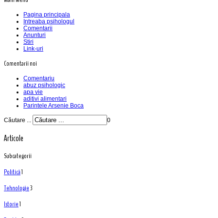
Pagina principala
Intreaba psihologul
Comentarii
Anunturi
Stiri
Link-uri
Comentarii noi
Comentariu
abuz psihologic
apa vie
aditivi alimentari
Parintele Arsenie Boca
Căutare ...
0
Articole
Subcategorii
Politică
1
Tehnologie
3
Istorie
1