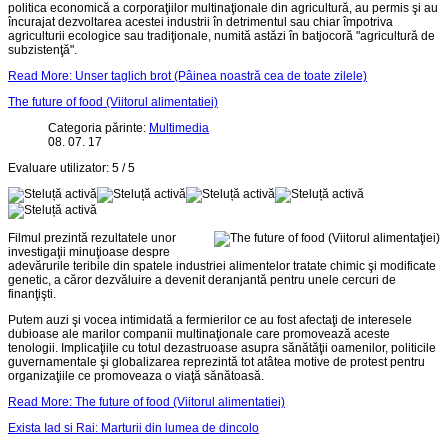
politica economică a corporaţiilor multinaţionale din agricultură, au permis şi au
încurajat dezvoltarea acestei industrii în detrimentul sau chiar împotriva
agriculturii ecologice sau tradiţionale, numită astăzi în batjocoră "agricultură de
subzistenţă".
Read More: Unser taglich brot (Pâinea noastră cea de toate zilele)
The future of food (Viitorul alimentatiei)
Categoria părinte:
Multimedia
08. 07. 17
Evaluare utilizator:
5
/
5
Filmul prezintă rezultatele unor
investigaţii minuţioase despre
adevărurile teribile din spatele industriei alimentelor tratate chimic şi modificate
genetic, a căror dezvăluire a devenit deranjantă pentru unele cercuri de
finanţişti.
Putem auzi şi vocea intimidată a fermierilor ce au fost afectaţi de interesele
dubioase ale marilor companii multinaţionale care promovează aceste
tenologii. Implicaţiile cu totul dezastruoase asupra sănătăţii oamenilor, politicile
guvernamentale şi globalizarea reprezintă tot atâtea motive de protest pentru
organizaţiile ce promoveaza o viaţă sănătoasă.
Read More: The future of food (Viitorul alimentatiei)
Exista Iad si Rai: Marturii din lumea de dincolo