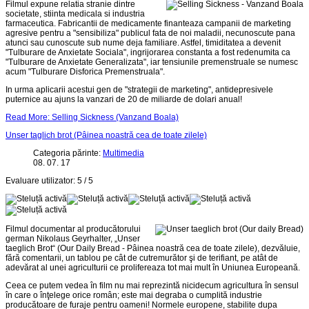
Filmul expune relatia stranie dintre
societate, stiinta medicala si industria
farmaceutica. Fabricantii de medicamente finanteaza campanii de marketing
agresive pentru a "sensibiliza" publicul fata de noi maladii, necunoscute pana
atunci sau cunoscute sub nume deja familiare. Astfel, timiditatea a devenit
"Tulburare de Anxietate Sociala", ingrijorarea constanta a fost redenumita ca
"Tulburare de Anxietate Generalizata", iar tensiunile premenstruale se numesc
acum "Tulburare Disforica Premenstruala".
In urma aplicarii acestui gen de "strategii de marketing", antidepresivele
puternice au ajuns la vanzari de 20 de miliarde de dolari anual!
Read More: Selling Sickness (Vanzand Boala)
Unser taglich brot (Pâinea noastră cea de toate zilele)
Categoria părinte:
Multimedia
08. 07. 17
Evaluare utilizator:
5
/
5
Filmul documentar al producătorului
german Nikolaus Geyrhalter, „Unser
taeglich Brot“ (Our Daily Bread - Pâinea noastră cea de toate zilele), dezvăluie,
fără comentarii, un tablou pe cât de cutremurător şi de terifiant, pe atât de
adevărat al unei agriculturii ce prolifereaza tot mai mult în Uniunea Europeană.
Ceea ce putem vedea în film nu mai reprezintă nicidecum agricultura în sensul
în care o înţelege orice român; este mai degraba o cumplită industrie
producătoare de furaje pentru oameni! Normele europene, stabilite dupa