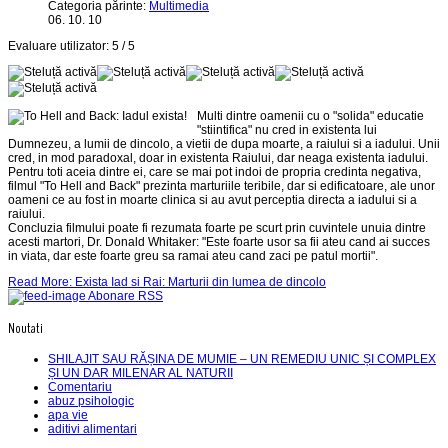
Categoria părinte:
Multimedia
06. 10. 10
Evaluare utilizator:
5
/
5
Multi dintre oamenii cu o "solida" educatie
"stiintifica" nu cred in existenta lui
Dumnezeu, a lumii de dincolo, a vietii de dupa moarte, a raiului si a iadului. Unii
cred, in mod paradoxal, doar in existenta Raiului, dar neaga existenta iadului.
Pentru toti aceia dintre ei, care se mai pot indoi de propria credinta negativa,
filmul "To Hell and Back" prezinta marturiile teribile, dar si edificatoare, ale unor
oameni ce au fost in moarte clinica si au avut perceptia directa a iadului si a
raiului.
Concluzia filmului poate fi rezumata foarte pe scurt prin cuvintele unuia dintre
acesti martori, Dr. Donald Whitaker: "Este foarte usor sa fii ateu cand ai succes
in viata, dar este foarte greu sa ramai ateu cand zaci pe patul mortii".
Read More: Exista Iad si Rai: Marturii din lumea de dincolo
Abonare RSS
Noutati
SHILAJIT SAU RĂȘINA DE MUMIE – UN REMEDIU UNIC ȘI COMPLEX
ȘI UN DAR MILENAR AL NATURII
Comentariu
abuz psihologic
apa vie
aditivi alimentari