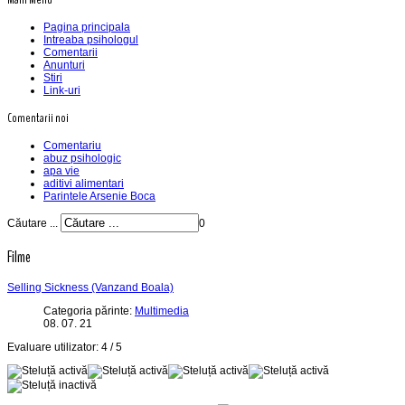
Pagina principala
Intreaba psihologul
Comentarii
Anunturi
Stiri
Link-uri
Comentarii noi
Comentariu
abuz psihologic
apa vie
aditivi alimentari
Parintele Arsenie Boca
Căutare ...
0
Filme
Selling Sickness (Vanzand Boala)
Categoria părinte:
Multimedia
08. 07. 21
Evaluare utilizator:
4
/
5