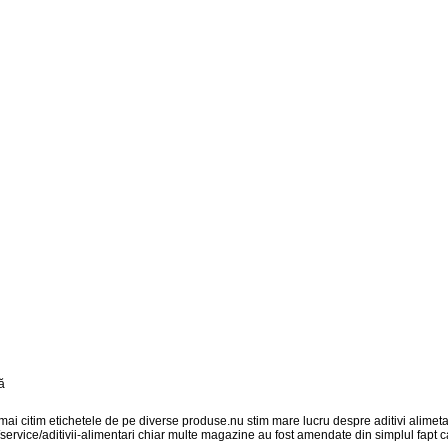
i citim etichetele de pe diverse produse.nu stim mare lucru despre aditivi alimetari
ervice/aditivii-alimentari chiar multe magazine au fost amendate din simplul fapt c