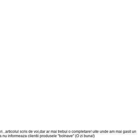
...articolul scris de voi,dar ar mai trebui o completare! uite unde am mai gasit un
a nu informeaza clientii produsele "bolnave" (O zi buna!)