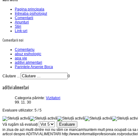
Pagina principala
Intreaba psihologul
Comentarii
Anunturi
Stiri
Link-uri
Comentarii noi
Comentariu
abuz psihologic
apa vie
aditivi alimentari
Parintele Arsenie Boca
Căutare ...
0
aditivi alimentari
Categoria părinte:
Vizitatori
99. 11. 30
Evaluare utilizator:
5
/
5
Vă rugăm să evaluați
in ziua de azi multi dintre noi nu stim ce mancam!suntem mult prea ocupati ca sa ma
articol despre ADITIVI ALIMENTARI http://www.informatiiprofesionale.ro/productie/s