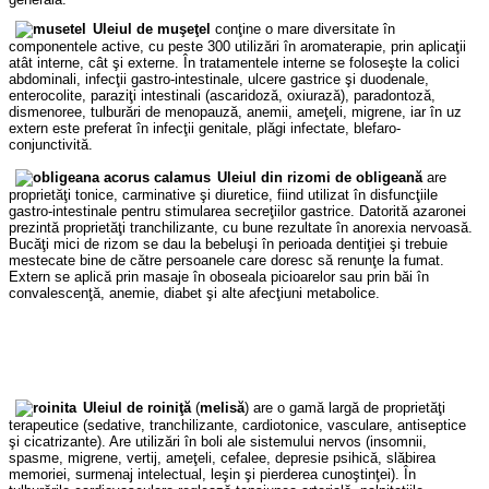
Uleiul de muşeţel
conţine o mare diversitate în
componentele active, cu peste 300 utilizări în aromaterapie, prin aplicaţii
atât interne, cât şi externe. În tratamentele interne se foloseşte la colici
abdominali, infecţii gastro-intestinale, ulcere gastrice şi duodenale,
enterocolite, paraziţi intestinali (ascaridoză, oxiurază), paradontoză,
dismenoree, tulburări de menopauză, anemii, ameţeli, migrene, iar în uz
extern este preferat în infecţii genitale, plăgi infectate, blefaro-
conjunctivită.
Uleiul din rizomi de obligeană
are
proprietăţi tonice, carminative şi diuretice, fiind utilizat în disfuncţiile
gastro-intestinale pentru stimularea secreţiilor gastrice. Datorită azaronei
prezintă proprietăţi tranchilizante, cu bune rezultate în anorexia nervoasă.
Bucăţi mici de rizom se dau la bebeluşi în perioada dentiţiei şi trebuie
mestecate bine de către persoanele care doresc să renunţe la fumat.
Extern se aplică prin masaje în oboseala picioarelor sau prin băi în
convalescenţă, anemie, diabet şi alte afecţiuni metabolice.
Uleiul de roiniţă
(
melisă
) are o gamă largă de proprietăţi
terapeutice (sedative, tranchilizante, cardiotonice, vasculare, antiseptice
şi cicatrizante). Are utilizări în boli ale sistemului nervos (insomnii,
spasme, migrene, vertij, ameţeli, cefalee, depresie psihică, slăbirea
memoriei, surmenaj intelectual, leşin şi pierderea cunoştinţei). În