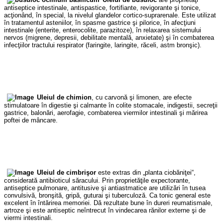
antiseptice intestinale, antispastice, fortifiante, revigorante şi tonice,
acţionând, în special, la nivelul glandelor cortico-suprarenale. Este utilizat
în tratamentul asteniilor, în spasme gastrice şi pilorice, în afecţiuni
intestinale (enterite, enterocolite, parazitoze), în relaxarea sistemului
nervos (migrene, depresii, debilitate mentală, anxietate) şi în combaterea
infecţiilor tractului respirator (faringite, laringite, răceli, astm bronşic).
Uleiul de chimion
, cu carvonă şi limonen, are efecte
stimulatoare în digestie şi calmante în colite stomacale, indigestii, secreţii
gastrice, balonări, aerofagie, combaterea viermilor intestinali şi mărirea
poftei de mâncare.
Uleiul de cimbrişor
este extras din „planta ciobăniţei“,
considerată antibioticul săracului. Prin proprietăţile expectorante,
antiseptice pulmonare, antitusive şi antiastmatice are utilizări în tusea
convulsivă, bronşită, gripă, guturai şi tuberculoză. Ca tonic general este
excelent în întărirea memoriei. Dă rezultate bune în dureri reumatismale,
artroze şi este antiseptic neîntrecut în vindecarea rănilor externe şi de
viermi intestinali.