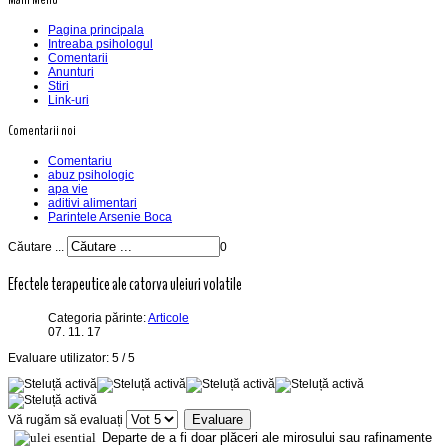
Pagina principala
Intreaba psihologul
Comentarii
Anunturi
Stiri
Link-uri
Comentarii noi
Comentariu
abuz psihologic
apa vie
aditivi alimentari
Parintele Arsenie Boca
Căutare ...
0
Efectele terapeutice ale catorva uleiuri volatile
Categoria părinte:
Articole
07. 11. 17
Evaluare utilizator:
5
/
5
Vă rugăm să evaluați
Departe de a fi doar plăceri ale mirosului sau rafinamente