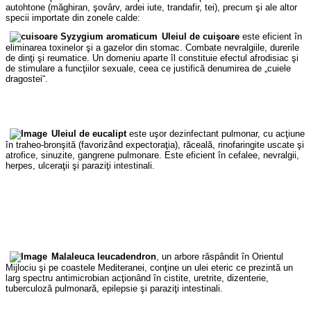
autohtone (măghiran, şovârv, ardei iute, trandafir, tei), precum şi ale altor
specii importate din zonele calde:
Uleiul de cuişoare
este eficient în
eliminarea toxinelor şi a gazelor din stomac. Combate nevralgiile, durerile
de dinţi şi reumatice. Un domeniu aparte îl constituie efectul afrodisiac şi
de stimulare a funcţiilor sexuale, ceea ce justifică denumirea de „cuiele
dragostei“.
Uleiul de eucalipt
este uşor dezinfectant pulmonar, cu acţiune
în traheo-bronşită (favorizând expectoraţia), răceală, rinofaringite uscate şi
atrofice, sinuzite, gangrene pulmonare. Este eficient în cefalee, nevralgii,
herpes, ulceraţii şi paraziţi intestinali.
Malaleuca leucadendron
, un arbore răspândit în Orientul
Mijlociu şi pe coastele Mediteranei, conţine un ulei eteric ce prezintă un
larg spectru antimicrobian acţionând în cistite, uretrite, dizenterie,
tuberculoză pulmonară, epilepsie şi paraziţi intestinali.