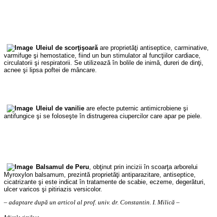
Uleiul de scorţişoară
are proprietăţi antiseptice, carminative,
varmifuge şi hemostatice, fiind un bun stimulator al funcţiilor cardiace,
circulatorii şi respiratorii. Se utilizează în bolile de inimă, dureri de dinţi,
acnee şi lipsa poftei de mâncare.
Uleiul de vanilie
are efecte puternic antimicrobiene şi
antifungice şi se foloseşte în distrugerea ciupercilor care apar pe piele.
Balsamul de Peru
, obţinut prin incizii în scoarţa arborelui
Myroxylon balsamum, prezintă proprietăţi antiparazitare, antiseptice,
cicatrizante şi este indicat în tratamente de scabie, eczeme, degerături,
ulcer varicos şi pitiriazis versicolor.
– adaptare după un articol al prof. univ. dr. Constantin. I. Milică –