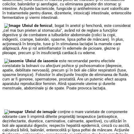
colicilor, balonărilor şi aerofagiei, cu eliminarea gazelor din stomac şi
intestine. Acţiunile bactericide, fungicide şi antihelminice sunt valorificate
în tratamentele pentru diaree, dizenterie, intoxicaţii intestinale, enterocolite
fermentative şi viermi intestinali.
Uleiul de fenicul
, bogat în anetol şi fenchonă, este considerat
„cel mai bun prieten al stomacului“, având rol de reglare a funcţiilor
digestive şi de combatere a tulburărilor abdominale (colici la copii,
indigestii, crampe, balonări, spasme, lipsa poftei de mâncare). În plus,
acţionează în bronşite, tuse şi în stimularea lactaţiei la mamele care
alăptează. Are şi rol antiinflamator în edemele de picioare, glezne şi
pleoape, precum şi în insuficienţă cardiacă cu edeme.
Uleiul de iasomie
este recomandat pentru efectele
constatate la bolnavii cu afecţiuni psihice şi psihosomatice (depresie,
apatie, debilitate nervoasă), precum şi în boli ale căilor respiratorii (tuse,
spasme bronşice). Folositor în afecţiunile însoţite de eliminarea de fluide,
cum ar fi gonoree, spermatoree, prostatită. Are un puternic efect asupra
aparatului reproducător feminin. Alină spasmele uterine şi durerile
menstruale, abdominale şi de spate. Poate provoca lactaţia.
Uleiul de ienupăr
conţine o mare varietate de componente
odorante care îi imprimă diferite proprietăţi terapeutice (antiseptice,
dezinfectante, diuretice, carminative, calmante, aperitive), cu utilizări în
boli ale aparatului digestiv, respectiv hepatită epidemică, ciroză cu ascită,
calculoză biliră, balonări, enterocolită şi lipsa poftei de mâncare. Acţiunile