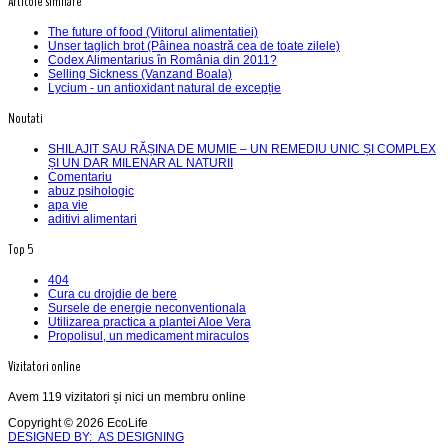
Articole similare
The future of food (Viitorul alimentatiei)
Unser taglich brot (Pâinea noastră cea de toate zilele)
Codex Alimentarius în România din 2011?
Selling Sickness (Vanzand Boala)
Lycium - un antioxidant natural de excepție
Noutati
SHILAJIT SAU RĂȘINA DE MUMIE – UN REMEDIU UNIC ȘI COMPLEX
ȘI UN DAR MILENAR AL NATURII
Comentariu
abuz psihologic
apa vie
aditivi alimentari
Top 5
404
Cura cu drojdie de bere
Sursele de energie neconventionala
Utilizarea practica a plantei Aloe Vera
Propolisul, un medicament miraculos
Vizitatori online
Avem 119 vizitatori și nici un membru online
Copyright © 2026 EcoLife
DESIGNED BY: AS DESIGNING