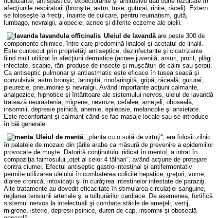
fluidizante, antispastice, expectorante şi antitusive dau bune rezultate în
afecţiunile respiratorii (bronşite, astm, tuse, guturai, rinite, răceli). Extern
se foloseşte la frecţii, înainte de culcare, pentru reumatism, gută,
lumbago, nevralgii, alopecie, acnee şi diferite eczeme ale pielii.
Uleiul de lavandă
are peste 300 de
componente chimice, între care predomină linalool şi acetatul de linalil.
Este cunoscut prin proprietăţi antiseptice, dezinfectante şi cicatrizante
fiind mult utilizat în afecţiuni dermatice (acnee juvenilă, arsuri, prurit, plăgi
infectate, scabie, răni produse de insecte şi muşcături de câini sau şerpi).
Ca antiseptic pulmonar şi antiastmatic este eficace în tusea seacă şi
convulsivă, astm bronşic, laringită, rinofaringită, gripă, răceală, guturai,
pleurezie, pneumonie şi nevralgii. Având importante acţiuni calmante,
analgezice, hipnotice şi întăritoare ale sistemului nervos, uleiul de lavandă
tratează neurastenia, migrene, nevroze, cefalee, ameţeli, oboseală,
insomnii, depresie psihică, anemie, epilepsie, melancolie şi anxietate.
Este reconfortant şi calmant când se fac masaje locale sau se introduce
în băi generale.
Uleiul de mentă
, „planta cu o sută de virtuţi“, era folosit zilnic
în palatele de mozaic din ţările arabe ca măsură de prevenire a epidemiilor
provocate de muşte. Datorită conţinutului ridicat în mentol, a intrat în
compoziţia faimosului „oţet al celor 4 tâlhari“, având acţiune de protejare
contra ciumei. Efectul antiseptic gastro-intestinal şi antifermentativ
permite utilizarea uleiului în combaterea colicile hepatice, greţuri, vome,
diaree cronică, intoxicaţii şi în curăţirea intestinelor infestate de paraziţi.
Alte tratamente au dovedit eficacitate în stimularea circulaţiei sanguine,
reglarea tensiunii arteriale şi a tulburărilor cardiace. De asemenea, fortifică
sistemul nervos la intelectuali şi combate stările de ameţeli, vertij,
migrene, isterie, depresii psihice, dureri de cap, insomnii şi oboseală
generală.