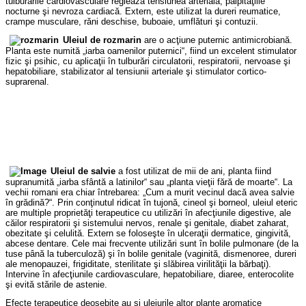
tulburările cardiovasculare reglează tensiunea arterială, palpitaţiile
nocturne şi nevroza cardiacă. Extern, este utilizat la dureri reumatice,
crampe musculare, răni deschise, buboaie, umflături şi contuzii.
Uleiul de rozmarin
are o acţiune puternic antimicrobiană.
Planta este numită „iarba oamenilor puternici“, fiind un excelent stimulator
fizic şi psihic, cu aplicaţii în tulburări circulatorii, respiratorii, nervoase şi
hepatobiliare, stabilizator al tensiunii arteriale şi stimulator cortico-
suprarenal.
Uleiul de salvie
a fost utilizat de mii de ani, planta fiind
supranumită „iarba sfântă a latinilor“ sau „planta vieţii fără de moarte“. La
vechii romani era chiar întrebarea: „Cum a murit vecinul dacă avea salvie
în grădină?“. Prin conţinutul ridicat în tujonă, cineol şi borneol, uleiul eteric
are multiple proprietăţi terapeutice cu utilizări în afecţiunile digestive, ale
căilor respiratorii şi sistemului nervos, renale şi genitale, diabet zaharat,
obezitate şi celulită. Extern se foloseşte în ulceraţii dermatice, gingivită,
abcese dentare. Cele mai frecvente utilizări sunt în bolile pulmonare (de la
tuse până la tuberculoză) şi în bolile genitale (vaginită, dismenoree, dureri
ale menopauzei, frigiditate, sterilitate şi slăbirea virilităţii la bărbaţi).
Intervine în afecţiunile cardiovasculare, hepatobiliare, diaree, enterocolite
şi evită stările de astenie.
Efecte terapeutice deosebite au şi uleiurile altor plante aromatice