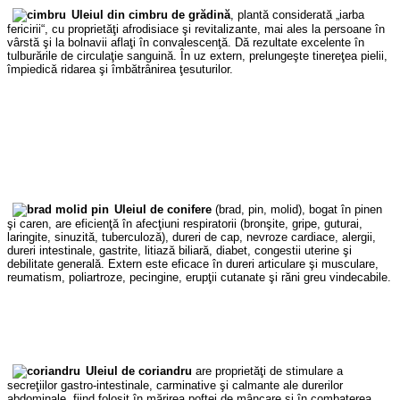
Uleiul din cimbru de grădină
, plantă considerată „iarba
fericirii“, cu proprietăţi afrodisiace şi revitalizante, mai ales la persoane în
vârstă şi la bolnavii aflaţi în convalescenţă. Dă rezultate excelente în
tulburările de circulaţie sanguină. În uz extern, prelungeşte tinereţea pielii,
împiedică ridarea şi îmbătrânirea ţesuturilor.
Uleiul de conifere
(brad, pin, molid), bogat în pinen
şi caren, are eficienţă în afecţiuni respiratorii (bronşite, gripe, guturai,
laringite, sinuzită, tuberculoză), dureri de cap, nevroze cardiace, alergii,
dureri intestinale, gastrite, litiază biliară, diabet, congestii uterine şi
debilitate generală. Extern este eficace în dureri articulare şi musculare,
reumatism, poliartroze, pecingine, erupţii cutanate şi răni greu vindecabile.
Uleiul de coriandru
are proprietăţi de stimulare a
secreţiilor gastro-intestinale, carminative şi calmante ale durerilor
abdominale, fiind folosit în mărirea poftei de mâncare şi în combaterea