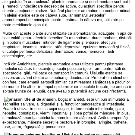
ale gustului în arta culinară, plantele aromatice şi condimentare sunt pot fi
şi remedii vindecătoare deosebit de active, cu acţiuni specifice pentru
diferite afecţiuni maladive. Numărul plantelor aromatice cu conţinut ridicat
în uleiuri eterice este de câteva sute, iar numărul „reţetelor“
aromoterapeutice principale poate fi estimat la câteva mii, utilizate pe
toate meridianele globului.
Multe din aceste plante sunt utilizate ca aromatizante, adăugate în apa de
baie caldă pentru efectele benefice în reumatisme, dureri lombare, distrofii
şi hipotonii musculare, întinderi de ligamente şi entorse, afecţiuni
respiratorii, insomnii, astenie, stări depresive, epuizare nervoasă şi fizică,
circulaţie periferică deficitară, dermatoze, varice, hemoroizi, boli
ginecologice, etc.
Încă din Antichitate, plantele aromatice erau utilizate pentru păstrarea
mediului sănătos în locuinţe şi spaţii populate (şcoli, amfiteatre, săli de
spectacole, gări, mijloace de transport în comun). Uleiurile eterice se
pulverizau având efecte antiseptice şi deodorante. Preferat era uleiul de
conifere, care emană aerosoli similari cu mireasma sănătoasă a pădurilor
de munte. De altfel, în timpul epidemiilor din secolele trecute, se ardeau în
spitale
frunze
de ienupăr, care aveau o puternică acţiune dezinfectantă.
Uleiul de anason
, bogat în anetol, este un bun stimulator al
secreţiilor salivare, al digestiei şi al funcţiilor pancreatice şi intestinale.
Poate fi utilizat în colici la copii sugari, în fermentaţii intestinale, gaze,
hepatite, constipaţie, viermi intestinali şi lipsa poftei de mâncare. În plus,
stimulează secreţia laptelui la mamele care alăptează. Având proprietăţi
expectorante, măreşte secreţiile pectorale în bronşite, laringite, traheite,
tuse, astm, răguşeală şi pneumonie.
Uleiul de busuioc
are proprietăţi