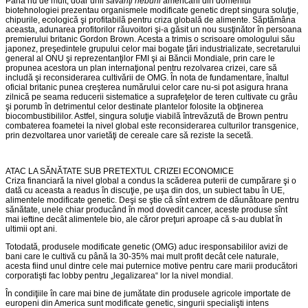
Până nu de mult, doar unii
savanţi nebuni
americani din domeniul
biotehnologiei prezentau organismele modificate genetic drept singura soluţie,
chipurile, ecologică şi profitabilă pentru criza globală de alimente. Săptămâna
aceasta, adunarea profitorilor răuvoitori şi-a găsit un nou susţinător în persoana
premierului britanic Gordon Brown. Acesta a trimis o scrisoare omologului său
japonez, preşedintele grupului celor mai bogate ţări industrializate, secretarului
general al ONU şi reprezentanţilor FMI şi ai Băncii Mondiale, prin care le
propunea acestora un plan internaţional pentru rezolvarea crizei, care să
includă şi reconsiderarea cultivării de OMG. În nota de fundamentare, înaltul
oficial britanic punea creşterea numărului celor care nu-si pot asigura hrana
zilnică pe seama reducerii sistematice a suprafeţelor de teren cultivate cu grâu
şi porumb în detrimentul celor destinate plantelor folosite la obţinerea
biocombustibililor. Astfel, singura soluţie viabilă întrevăzută de Brown pentru
combaterea foametei la nivel global este reconsiderarea culturilor transgenice,
prin dezvoltarea unor varietăţi de cereale care să reziste la secetă.
ATAC LA SĂNĂTATE SUB PRETEXTUL CRIZEI ECONOMICE
Criza financiară la nivel global a condus la scăderea puterii de cumpărare şi o
dată cu aceasta a readus în discuţie, pe uşa din dos, un subiect tabu în UE,
alimentele modificate genetic. Deşi se ştie că sînt extrem de dăunătoare pentru
sănătate, unele chiar producând în mod dovedit cancer, aceste produse sînt
mai ieftine decât alimentele bio, ale căror preţuri aproape că s-au dublat în
ultimii opt ani.
Totodată, produsele modificate genetic (OMG) aduc iresponsabililor avizi de
bani care le cultivă cu până la 30-35% mai mult profit decât cele naturale,
acesta fiind unul dintre cele mai puternice motive pentru care marii producători
corporatişti fac lobby pentru „legalizarea“ lor la nivel mondial.
În condiţiile în care mai bine de jumătate din produsele agricole importate de
europeni din America sunt modificate genetic, singurii specialişti intens