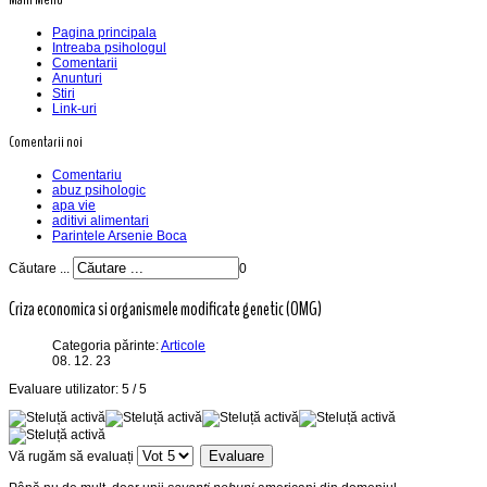
Pagina principala
Intreaba psihologul
Comentarii
Anunturi
Stiri
Link-uri
Comentarii noi
Comentariu
abuz psihologic
apa vie
aditivi alimentari
Parintele Arsenie Boca
Căutare ...
0
Criza economica si organismele modificate genetic (OMG)
Categoria părinte:
Articole
08. 12. 23
Evaluare utilizator:
5
/
5
Vă rugăm să evaluați