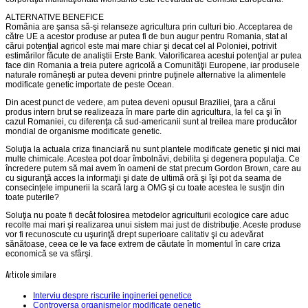
ALTERNATIVE BENEFICE
România are şansa să-şi relanseze agricultura prin culturi bio. Acceptarea de
către UE a acestor produse ar putea fi de bun augur pentru Romania, stat al
cărui potenţial agricol este mai mare chiar şi decat cel al Poloniei, potrivit
estimărilor făcute de analiştii Erste Bank. Valorificarea acestui potenţial ar putea
face din Romania a treia putere agricolă a Comunităţii Europene, iar produsele
naturale româneşti ar putea deveni printre puţinele alternative la alimentele
modificate genetic importate de peste Ocean.
Din acest punct de vedere, am putea deveni opusul Braziliei, ţara a cărui
produs intern brut se realizeaza în mare parte din agricultura, la fel ca şi în
cazul Romaniei, cu diferenţa că sud-americanii sunt al treilea mare producător
mondial de organisme modificate genetic.
Soluţia la actuala criza financiară nu sunt plantele modificate genetic şi nici mai
multe chimicale. Acestea pot doar îmbolnăvi, debilita şi degenera populaţia. Ce
încredere putem să mai avem în oameni de stat precum Gordon Brown, care au
cu siguranţă acces la informaţii şi date de ultimă oră şi îşi pot da seama de
consecinţele impunerii la scară larg a OMG şi cu toate acestea le susţin din
toate puterile?
Soluţia nu poate fi decât folosirea metodelor agriculturii ecologice care aduc
recolte mai mari şi realizarea unui sistem mai just de distribuţie. Aceste produse
vor fi recunoscute cu uşurinţă drept superioare calitativ şi cu adevărat
sănătoase, ceea ce le va face extrem de căutate în momentul în care criza
economică se va sfârşi.
Articole similare
Interviu despre riscurile ingineriei genetice
Controversa organismelor modificate genetic