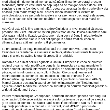
mediatizaţi din domeniul alimentar, adică năimiţii marilor corporaţii precum
Monsanto, susţin că este inutil ca populaţia să se mai gândească dacă OMG
sunt bune sau nu (ce idee criminală!), deoarece acestea fac deja parte din viaţa
noastră (prin reaua voinţă a cui, oare?). Ideea insinuantă şi extrem de
periculoasă care se ascunde în spatele unor asemenea declaraţii este aceea
că oricum lucrurile sînt dinainte hotărâte... iar populaţia este doar masă de
manevră.
Adevărul este că ieftine sau nu, s-a dezvăluit deja la nivel mondial că aceste
produse OMG sînt unul dintre factorii producători de boli toxico-alimentare care
afecteaza rinichii şi ficatul, ca să spunem doar ceva drăguţ. În plus, toxinele
eliminate de aceste plante în sol pot ajunge în pânza freatică, ceea ce
dăunează grav atât animalelor, cât şi oamenilor.
La ora actuală, pe piaţa mondială se află trei tipuri de OMG: unele sunt
trâmbiţate ca rezistente la atacurile insectelor, altele ca rezistente la infecţiile
virale şi altele ca având toleranţă crescută la ierbicide.
România s-a aliniat politicii agricole a Uniunii Europene în ceea ce priveşte
regimul organismelor modificate genetic, iar respectarea angajamentelor în
acest domeniu implică interzicerea cultivării de soia modificată genetic. Din
păcate, ministrul român al agriculturii Dacian Cioloş susţinea recent
reintroducerea culturilor de soia modificata genetic, interzise în 2007.
Presedintele Ligii Asociaţiilor Producătorilor Agricoli din Romania (LAPAR),
Marcel Cucu, a declarat în cadrul conferinţei internaţionale "Biotehnologii
agricole-Plante Modificate Genetic" că suprafaţă cu porumb modificat genetic s-
a triplat faţă de anul trecut.
Potrivit reprezentanţilor Greenpeace, porumbul modificat genetic este singurul
autorizat în UE de zece ani, iar această autorizaţie este pe punctul de a expira
şi se fac studii pentru a se stabili dacă această plantă pune sau nu în pericol
siguranţa populaţiei şi a mediului. În prezent, soiul MON810 produs de
corporaţia multinaţională Monsanto este reevaluat de Comisia Europeană.