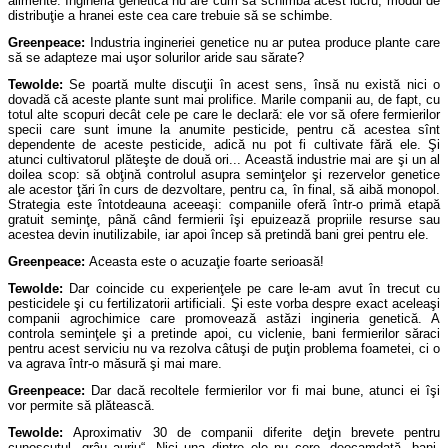
alimente. Ingineria genetică nu are cum să schimba acest lucru, modul de
distribuţie a hranei este cea care trebuie să se schimbe.
Greenpeace:
Industria ingineriei genetice nu ar putea produce plante care
să se adapteze mai uşor solurilor aride sau sărate?
Tewolde:
Se poartă multe discuţii în acest sens, însă nu există nici o
dovadă că aceste plante sunt mai prolifice. Marile companii au, de fapt, cu
totul alte scopuri decât cele pe care le declară: ele vor să ofere fermierilor
specii care sunt imune la anumite pesticide, pentru că acestea sînt
dependente de aceste pesticide, adică nu pot fi cultivate fără ele. Şi
atunci cultivatorul plăteşte de două ori... Această industrie mai are şi un al
doilea scop: să obţină controlul asupra seminţelor şi rezervelor genetice
ale acestor ţări în curs de dezvoltare, pentru ca, în final, să aibă monopol.
Strategia este întotdeauna aceeaşi: companiile oferă într-o primă etapă
gratuit seminţe, până când fermierii îşi epuizează propriile resurse sau
acestea devin inutilizabile, iar apoi încep să pretindă bani grei pentru ele.
Greenpeace:
Aceasta este o acuzaţie foarte serioasă!
Tewolde:
Dar coincide cu experienţele pe care le-am avut în trecut cu
pesticidele şi cu fertilizatorii artificiali. Şi este vorba despre exact aceleaşi
companii agrochimice care promovează astăzi ingineria genetică. A
controla seminţele şi a pretinde apoi, cu viclenie, bani fermierilor săraci
pentru acest serviciu nu va rezolva câtuşi de puţin problema foametei, ci o
va agrava într-o măsură şi mai mare.
Greenpeace:
Dar dacă recoltele fermierilor vor fi mai bune, atunci ei îşi
vor permite să plătească.
Tewolde:
Aproximativ 30 de companii diferite deţin brevete pentru
cunoscutul „grâu auriu“. Nici una dintre ele nu cere, deocamdată, bani.