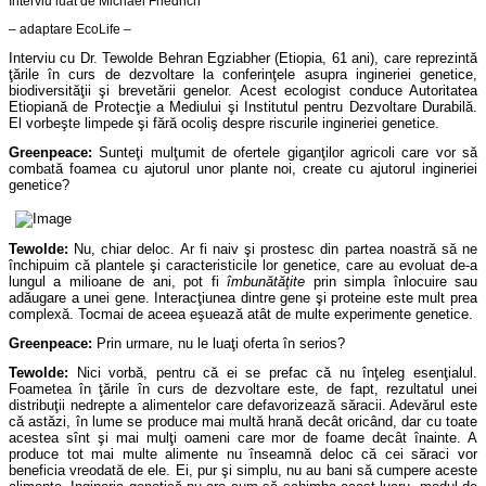
Interviu luat de Michael Friedrich
– adaptare EcoLife –
Interviu cu Dr. Tewolde Behran Egziabher (Etiopia, 61 ani), care reprezintă
ţările în curs de dezvoltare la conferinţele asupra ingineriei genetice,
biodiversităţii şi brevetării genelor. Acest ecologist conduce Autoritatea
Etiopiană de Protecţie a Mediului şi Institutul pentru Dezvoltare Durabilă.
El vorbeşte limpede şi fără ocoliş despre riscurile ingineriei genetice.
Greenpeace:
Sunteţi mulţumit de ofertele giganţilor agricoli care vor să
combată foamea cu ajutorul unor plante noi, create cu ajutorul ingineriei
genetice?
Tewolde:
Nu, chiar deloc. Ar fi naiv şi prostesc din partea noastră să ne
închipuim că plantele şi caracteristicile lor genetice, care au evoluat de-a
lungul a milioane de ani, pot fi
îmbunătăţite
prin simpla înlocuire sau
adăugare a unei gene. Interacţiunea dintre gene şi proteine este mult prea
complexă. Tocmai de aceea eşuează atât de multe experimente genetice.
Greenpeace:
Prin urmare, nu le luaţi oferta în serios?
Tewolde:
Nici vorbă, pentru că ei se prefac că nu înţeleg esenţialul.
Foametea în ţările în curs de dezvoltare este, de fapt, rezultatul unei
distribuţii nedrepte a alimentelor care defavorizează săracii. Adevărul este
că astăzi, în lume se produce mai multă hrană decât oricând, dar cu toate
acestea sînt şi mai mulţi oameni care mor de foame decât înainte. A
produce tot mai multe alimente nu înseamnă deloc că cei săraci vor
beneficia vreodată de ele. Ei, pur şi simplu, nu au bani să cumpere aceste