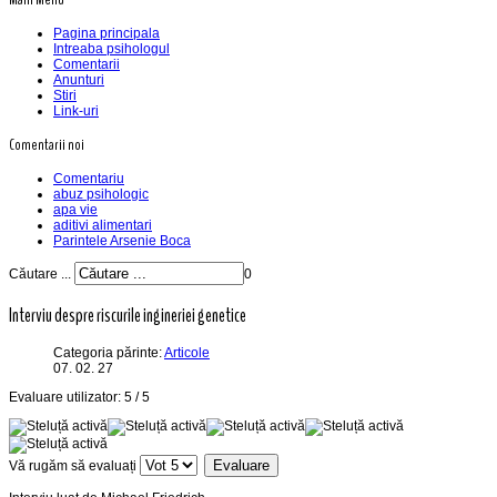
Pagina principala
Intreaba psihologul
Comentarii
Anunturi
Stiri
Link-uri
Comentarii noi
Comentariu
abuz psihologic
apa vie
aditivi alimentari
Parintele Arsenie Boca
Căutare ...
0
Interviu despre riscurile ingineriei genetice
Categoria părinte:
Articole
07. 02. 27
Evaluare utilizator:
5
/
5
Vă rugăm să evaluați