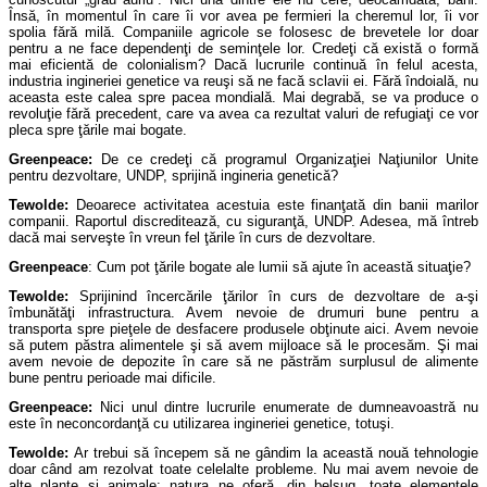
Însă, în momentul în care îi vor avea pe fermieri la cheremul lor, îi vor
spolia fără milă. Companiile agricole se folosesc de brevetele lor doar
pentru a ne face dependenţi de seminţele lor. Credeţi că există o formă
mai eficientă de colonialism? Dacă lucrurile continuă în felul acesta,
industria ingineriei genetice va reuşi să ne facă sclavii ei. Fără îndoială, nu
aceasta este calea spre pacea mondială. Mai degrabă, se va produce o
revoluţie fără precedent, care va avea ca rezultat valuri de refugiaţi ce vor
pleca spre ţările mai bogate.
Greenpeace:
De ce credeţi că programul Organizaţiei Naţiunilor Unite
pentru dezvoltare, UNDP, sprijină ingineria genetică?
Tewolde:
Deoarece activitatea acestuia este finanţată din banii marilor
companii. Raportul discreditează, cu siguranţă, UNDP. Adesea, mă întreb
dacă mai serveşte în vreun fel ţările în curs de dezvoltare.
Greenpeace
: Cum pot ţările bogate ale lumii să ajute în această situaţie?
Tewolde:
Sprijinind încercările ţărilor în curs de dezvoltare de a-şi
îmbunătăţi infrastructura. Avem nevoie de drumuri bune pentru a
transporta spre pieţele de desfacere produsele obţinute aici. Avem nevoie
să putem păstra alimentele şi să avem mijloace să le procesăm. Şi mai
avem nevoie de depozite în care să ne păstrăm surplusul de alimente
bune pentru perioade mai dificile.
Greenpeace:
Nici unul dintre lucrurile enumerate de dumneavoastră nu
este în neconcordanţă cu utilizarea ingineriei genetice, totuşi.
Tewolde:
Ar trebui să începem să ne gândim la această nouă tehnologie
doar când am rezolvat toate celelalte probleme. Nu mai avem nevoie de
alte plante şi animale; natura ne oferă, din belşug, toate elementele