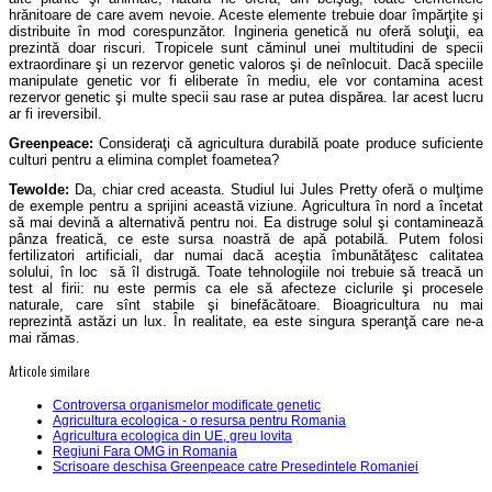
hrănitoare de care avem nevoie. Aceste elemente trebuie doar împărţite şi
distribuite în mod corespunzător. Ingineria genetică nu oferă soluţii, ea
prezintă doar riscuri. Tropicele sunt căminul unei multitudini de specii
extraordinare şi un rezervor genetic valoros şi de neînlocuit. Dacă speciile
manipulate genetic vor fi eliberate în mediu, ele vor contamina acest
rezervor genetic şi multe specii sau rase ar putea dispărea. Iar acest lucru
ar fi ireversibil.
Greenpeace:
Consideraţi că agricultura durabilă poate produce suficiente
culturi pentru a elimina complet foametea?
Tewolde:
Da, chiar cred aceasta. Studiul lui Jules Pretty oferă o mulţime
de exemple pentru a sprijini această viziune. Agricultura în nord a încetat
să mai devină a alternativă pentru noi. Ea distruge solul şi contaminează
pânza freatică, ce este sursa noastră de apă potabilă. Putem folosi
fertilizatori artificiali, dar numai dacă aceştia îmbunătăţesc calitatea
solului, în loc să îl distrugă. Toate tehnologiile noi trebuie să treacă un
test al firii: nu este permis ca ele să afecteze ciclurile şi procesele
naturale, care sînt stabile şi binefăcătoare. Bioagricultura nu mai
reprezintă astăzi un lux. În realitate, ea este singura speranţă care ne-a
mai rămas.
Articole similare
Controversa organismelor modificate genetic
Agricultura ecologica - o resursa pentru Romania
Agricultura ecologica din UE, greu lovita
Regiuni Fara OMG in Romania
Scrisoare deschisa Greenpeace catre Presedintele Romaniei