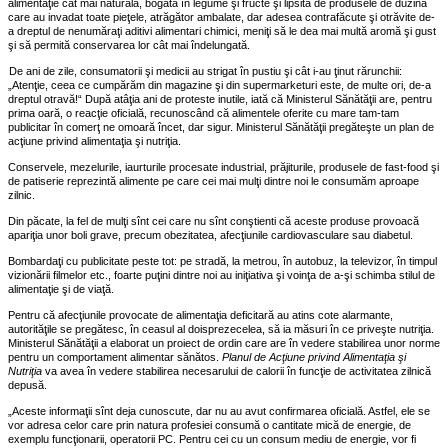
alimentaţie cât mai naturală, bogată în legume şi fructe şi lipsită de produsele de duzină
care au invadat toate pieţele, atrăgător ambalate, dar adesea contrafăcute şi otrăvite de-
a dreptul de nenumăraţi aditivi alimentari chimici, meniţi să le dea mai multă aromă şi gust
şi să permită conservarea lor cât mai îndelungată.
De ani de zile, consumatorii şi medicii au strigat în pustiu şi cât i-au ţinut rărunchii:
„Atenţie, ceea ce cumpărăm din magazine şi din supermarketuri este, de multe ori, de-a
dreptul otravă!“ După atâţia ani de proteste inutile, iată că Ministerul Sănătăţii are, pentru
prima oară, o reacţie oficială, recunoscând că alimentele oferite cu mare tam-tam
publicitar în comerţ ne omoară încet, dar sigur. Ministerul Sănătăţii pregăteşte un plan de
acţiune privind alimentaţia şi nutriţia.
Conservele, mezelurile, iaurturile procesate industrial, prăjiturile, produsele de fast-food şi
de patiserie reprezintă alimente pe care cei mai mulţi dintre noi le consumăm aproape
zilnic.
Din păcate, la fel de mulţi sînt cei care nu sînt conştienti că aceste produse provoacă
apariţia unor boli grave, precum obezitatea, afecţiunile cardiovasculare sau diabetul.
Bombardaţi cu publicitate peste tot: pe stradă, la metrou, în autobuz, la televizor, în timpul
vizionării filmelor etc., foarte puţini dintre noi au iniţiativa şi voinţa de a-şi schimba stilul de
alimentaţie şi de viaţă.
Pentru că afecţiunile provocate de alimentaţia deficitară au atins cote alarmante,
autorităţile se pregătesc, în ceasul al doisprezecelea, să ia măsuri în ce priveşte nutriţia.
Ministerul Sănătăţii a elaborat un proiect de ordin care are în vedere stabilirea unor norme
pentru un comportament alimentar sănătos.
Planul de Acţiune privind Alimentaţia şi
Nutriţia
va avea în vedere stabilirea necesarului de calorii în funcţie de activitatea zilnică
depusă.
„Aceste informaţii sînt deja cunoscute, dar nu au avut confirmarea oficială. Astfel, ele se
vor adresa celor care prin natura profesiei consumă o cantitate mică de energie, de
exemplu funcţionarii, operatorii PC. Pentru cei cu un consum mediu de energie, vor fi