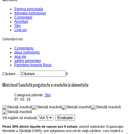
Pagina principala
Intreaba psihologul
Comentarii
Anunturi
Stiri
Link-uri
Comentarii noi
Comentariu
abuz psihologic
apa vie
aditivi alimentari
Parintele Arsenie Boca
Căutare ...
0
Ministerul Sanatatii pregateste o revolutie in alimentatie
Categoria părinte:
Stiri
07. 02. 16
Vă rugăm să evaluați
Peste 30% dintre tipurile de cancer pot fi evitate
, potrivit statisticilor Organizaţiei
Mondiale a Sănătăţii (OMS), prin adoptarea unui stil de viaţă sănătos, care implică o