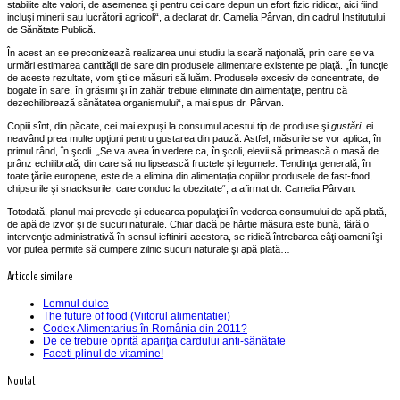
stabilite alte valori, de asemenea şi pentru cei care depun un efort fizic ridicat, aici fiind
incluşi minerii sau lucrătorii agricoli“, a declarat dr. Camelia Pârvan, din cadrul Institutului
de Sănătate Publică.
În acest an se preconizează realizarea unui studiu la scară naţională, prin care se va
urmări estimarea cantităţii de sare din produsele alimentare existente pe piaţă. „În funcţie
de aceste rezultate, vom şti ce măsuri să luăm. Produsele excesiv de concentrate, de
bogate în sare, în grăsimi şi în zahăr trebuie eliminate din alimentaţie, pentru că
dezechilibrează sănătatea organismului“, a mai spus dr. Pârvan.
Copiii sînt, din păcate, cei mai expuşi la consumul acestui tip de produse şi
gustări
, ei
neavând prea multe opţiuni pentru gustarea din pauză. Astfel, măsurile se vor aplica, în
primul rând, în şcoli. „Se va avea în vedere ca, în şcoli, elevii să primească o masă de
prânz echilibrată, din care să nu lipsească fructele şi legumele. Tendinţa generală, în
toate ţările europene, este de a elimina din alimentaţia copiilor produsele de fast-food,
chipsurile şi snacksurile, care conduc la obezitate“, a afirmat dr. Camelia Pârvan.
Totodată, planul mai prevede şi educarea populaţiei în vederea consumului de apă plată,
de apă de izvor şi de sucuri naturale. Chiar dacă pe hârtie măsura este bună, fără o
intervenţie administrativă în sensul ieftinirii acestora, se ridică întrebarea câţi oameni îşi
vor putea permite să cumpere zilnic sucuri naturale şi apă plată…
Articole similare
Lemnul dulce
The future of food (Viitorul alimentatiei)
Codex Alimentarius în România din 2011?
De ce trebuie oprită apariţia cardului anti-sănătate
Faceti plinul de vitamine!
Noutati