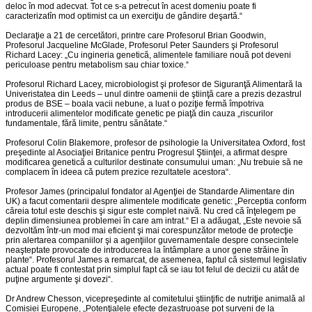
deloc în mod adecvat. Tot ce s-a petrecut în acest domeniu poate fi
caracterizatîn mod optimist ca un exerciţiu de gândire deşartă.“
Declaraţie a 21 de cercetători, printre care Profesorul Brian Goodwin,
Profesorul Jacqueline McGlade, Profesorul Peter Saunders şi Profesorul
Richard Lacey: „Cu ingineria genetică, alimentele familiare nouă pot deveni
periculoase pentru metabolism sau chiar toxice.“
Profesorul Richard Lacey, microbiologist şi profesor de Siguranţă Alimentară la
Univeristatea din Leeds – unul dintre oamenii de ştiinţă care a prezis dezastrul
produs de BSE – boala vacii nebune, a luat o poziţie fermă împotriva
introducerii alimentelor modificate genetic pe piaţă din cauza „riscurilor
fundamentale, fără limite, pentru sănătate.“
Profesorul Colin Blakemore, profesor de psihologie la Universitatea Oxford, fost
preşedinte al Asociaţiei Britanice pentru Progresul Ştiinţei, a afirmat despre
modificarea genetică a culturilor destinate consumului uman: „Nu trebuie să ne
complacem în ideea că putem prezice rezultatele acestora“.
Profesor James (principalul fondator al Agenţiei de Standarde Alimentare din
UK) a facut comentarii despre alimentele modificate genetic: „Perceptia conform
căreia totul este deschis şi sigur este complet naivă. Nu cred că înţelegem pe
deplin dimensiunea problemei în care am intrat.“ El a adăugat, „Este nevoie să
dezvoltăm într-un mod mai eficient şi mai corespunzător metode de protecţie
prin alertarea companiilor şi a agenţiilor guvernamentale despre consecintele
neaşteptate provocate de introducerea la întâmplare a unor gene străine în
plante“. Profesorul James a remarcat, de asemenea, faptul că sistemul legislativ
actual poate fi contestat prin simplul fapt că se iau tot felul de decizii cu atât de
puţine argumente şi dovezi“.
Dr Andrew Chesson, vicepreşedinte al comitetului ştiinţific de nutriţie animală al
Comisiei Europene, „Potenţialele efecte dezastruoase pot surveni de la