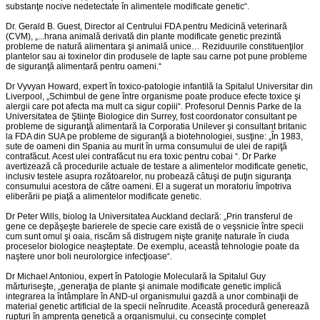
substanţe nocive nedetectate în alimentele modificate genetic“.
Dr. Gerald B. Guest, Director al Centrului FDA pentru Medicină veterinară
(CVM), „...hrana animală derivată din plante modificate genetic prezintă
probleme de natură alimentara şi animală unice… Reziduurile constituenţilor
plantelor sau ai toxinelor din produsele de lapte sau carne pot pune probleme
de siguranţă alimentară pentru oameni.“
Dr Vyvyan Howard, expert în toxico-patologie infantilă la Spitalul Universitar din
Liverpool, „Schimbul de gene între organisme poate produce efecte toxice şi
alergii care pot afecta ma mult ca sigur copiii“. Profesorul Dennis Parke de la
Universitatea de Ştiinţe Biologice din Surrey, fost coordonator consultant pe
probleme de siguranţă alimentară la Corporatia Unilever şi consultant britanic
la FDA din SUA pe probleme de siguranţă a biotehnologiei, susţine: „În 1983,
sute de oameni din Spania au murit în urma consumului de ulei de rapiţă
contrafăcut. Acest ulei contrafăcut nu era toxic pentru cobai “. Dr Parke
avertizează că procedurile actuale de testare a alimentelor modificate genetic,
inclusiv testele asupra rozătoarelor, nu probează câtuşi de puţin siguranţa
consumului acestora de către oameni. El a sugerat un moratoriu împotriva
eliberării pe piaţă a alimentelor modificate genetic.
Dr Peter Wills, biolog la Universitatea Auckland declară: „Prin transferul de
gene ce depăşeşte barierele de specie care există de o veşsnicie între specii
cum sunt omul şi oaia, riscăm să distrugem nişte graniţe naturale în ciuda
proceselor biologice neaşteptate. De exemplu, această tehnologie poate da
naştere unor boli neurolorgice infecţioase“.
Dr Michael Antoniou, expert în Patologie Moleculară la Spitalul Guy
mărturiseşte, „generaţia de plante şi animale modificate genetic implică
integrarea la întâmplare în AND-ul organismului gazdă a unor combinaţii de
material genetic artificial de la specii neînrudite. Această procedură generează
rupturi în amprenta genetică a organismului, cu consecinţe complet