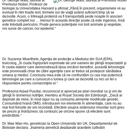
Dr. George Wald, laureat al
Premiului Nobel, Profesor de
biologie la Universitatea Harvard a afirmat „Până în prezent, organismele vii au
evoluat în ritm foarte lent, formele noi de viaţă având suficient timp să se
dezvolte. Acum, o întreagă proteină va fi transportată peste noapte în asocieri
genetice complet noi … mersul în aceasta direcţie poate că este ingenios, însă
este totodată periculos. Poate genera potenţiale noi boli animale şi vegetale,
noi surse de cancer, noi epidemii.“
Dr. Suzanne Wuerthele, Agenţia de protecţie a Mediului din SUA (EPA),
toxicolog, „În ciuda îngrijorării exprimate de unii oameni de ştiinţă respectabili şi
în ciuda datelor care demonstrează lipsa oricăror beneficii, această tehnologie
este promovată chiar de către agenţiile care ar trebui să protejeze sănătatea
umana şi mediul. Concluzia mea este că ne confruntăm cu cea mai puternică
tehnologie pe care a cunoscut-o lumea şi care se dezvoltă cu nici un fel o
răspundere pentru consecinţele ei.“
Profesorul Arpad Pusztai, recunoscut si apreciat pe plan mondial ca şi om de
ştiinţă în domeniul nutriţiei, membru al Royal Society din Edinburgh, „Dacă ar
depinde de mine, în mod sigur nu aş consuma alimente modificate genetic.
Consumând hrană OMG, introducem noi elemente în alimentaţie, care nu au
mai fost folosite de om niciodată. Efectele asupra sistemului imunitar sunt greu
de prezis şi îndrăznesc să contrazic pe oricine spune că efectele sunt
predictibile.“
Dr. Mae Wan-Ho, genetician la Open University din UK, Departamentul de
Biologie declara: „Ingineria genetică depăşeşte graniţele cultivării