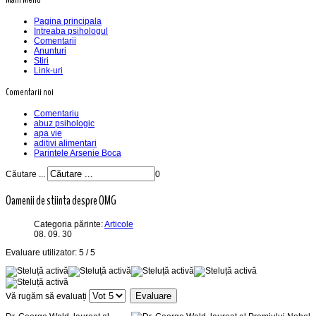
Pagina principala
Intreaba psihologul
Comentarii
Anunturi
Stiri
Link-uri
Comentarii noi
Comentariu
abuz psihologic
apa vie
aditivi alimentari
Parintele Arsenie Boca
Căutare ...
0
Oamenii de stiinta despre OMG
Categoria părinte:
Articole
08. 09. 30
Evaluare utilizator:
5
/
5
Vă rugăm să evaluați