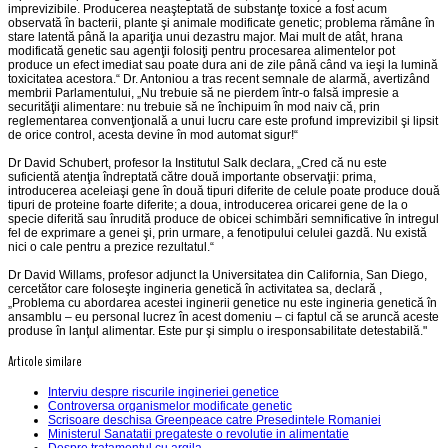
imprevizibile. Producerea neaşteptată de substanţe toxice a fost acum
observată în bacterii, plante şi animale modificate genetic; problema rămâne în
stare latentă până la apariţia unui dezastru major. Mai mult de atât, hrana
modificată genetic sau agenţii folosiţi pentru procesarea alimentelor pot
produce un efect imediat sau poate dura ani de zile până când va ieşi la lumină
toxicitatea acestora.“ Dr. Antoniou a tras recent semnale de alarmă, avertizând
membrii Parlamentului, „Nu trebuie să ne pierdem într-o falsă impresie a
securităţii alimentare: nu trebuie să ne închipuim în mod naiv că, prin
reglementarea convenţională a unui lucru care este profund imprevizibil şi lipsit
de orice control, acesta devine în mod automat sigur!“
Dr David Schubert, profesor la Institutul Salk declara, „Cred că nu este
suficientă atenţia îndreptată către două importante observaţii: prima,
introducerea aceleiaşi gene în două tipuri diferite de celule poate produce două
tipuri de proteine foarte diferite; a doua, introducerea oricarei gene de la o
specie diferită sau înrudită produce de obicei schimbări semnificative în intregul
fel de exprimare a genei şi, prin urmare, a fenotipului celulei gazdă. Nu există
nici o cale pentru a prezice rezultatul.“
Dr David Willams, profesor adjunct la Universitatea din California, San Diego,
cercetător care foloseşte ingineria genetică în activitatea sa, declară ,
„Problema cu abordarea acestei inginerii genetice nu este ingineria genetică în
ansamblu – eu personal lucrez în acest domeniu – ci faptul că se aruncă aceste
produse în lanţul alimentar. Este pur şi simplu o iresponsabilitate detestabilă."
Articole similare
Interviu despre riscurile ingineriei genetice
Controversa organismelor modificate genetic
Scrisoare deschisa Greenpeace catre Presedintele Romaniei
Ministerul Sanatatii pregateste o revolutie in alimentatie