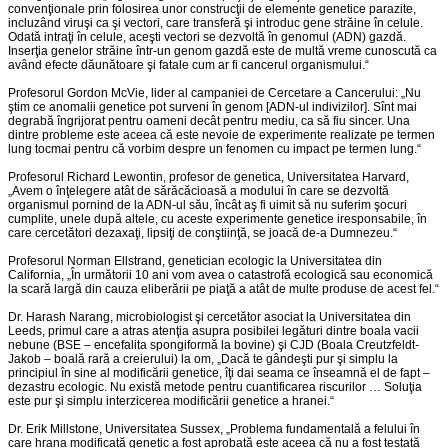
convenţionale prin folosirea unor construcţii de elemente genetice parazite,
incluzând viruşi ca şi vectori, care transferă şi introduc gene străine în celule.
Odată intraţi în celule, aceşti vectori se dezvoltă în genomul (ADN) gazdă.
Inserţia genelor străine într-un genom gazdă este de multă vreme cunoscută ca
având efecte dăunătoare şi fatale cum ar fi cancerul organismului.“
Profesorul Gordon McVie, lider al campaniei de Cercetare a Cancerului: „Nu
ştim ce anomalii genetice pot surveni în genom [ADN-ul indivizilor]. Sînt mai
degrabă îngrijorat pentru oameni decât pentru mediu, ca să fiu sincer. Una
dintre probleme este aceea că este nevoie de experimente realizate pe termen
lung tocmai pentru că vorbim despre un fenomen cu impact pe termen lung.“
Profesorul Richard Lewontin, profesor de genetica, Universitatea Harvard,
„Avem o înţelegere atât de sărăcăcioasă a modului în care se dezvoltă
organismul pornind de la ADN-ul său, încât aş fi uimit să nu suferim şocuri
cumplite, unele după altele, cu aceste experimente genetice iresponsabile, în
care cercetători dezaxaţi, lipsiţi de conştiinţă, se joacă de-a Dumnezeu.“
Profesorul Norman Ellstrand, genetician ecologic la Universitatea din
California, „În următorii 10 ani vom avea o catastrofă ecologică sau economică
la scară largă din cauza eliberării pe piaţă a atât de multe produse de acest fel.“
Dr. Harash Narang, microbiologist şi cercetător asociat la Universitatea din
Leeds, primul care a atras atenţia asupra posibilei legături dintre boala vacii
nebune (BSE – encefalita spongiformă la bovine) şi CJD (Boala Creutzfeldt-
Jakob – boală rară a creierului) la om, „Dacă te gândeşti pur şi simplu la
principiul în sine al modificării genetice, îţi dai seama ce înseamnă el de fapt –
dezastru ecologic. Nu există metode pentru cuantificarea riscurilor … Soluţia
este pur şi simplu interzicerea modificării genetice a hranei.“
Dr. Erik Millstone, Universitatea Sussex, „Problema fundamentală a felului în
care hrana modificată genetic a fost aprobată este aceea că nu a fost testată