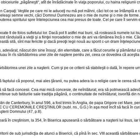
i obiceiurile „păgâneşti“, atît de înrădăcinate în viaţa poporului, cu haina religiunii c
Carpaţi: Veştile pe care mi le aduceţi nu mă pot mâhni, căci tot ce se întâmplă e râ
eleaşi semne vechi, căci Domnul Dumnezeu are o mie de nume şi o mie de forme. Poa
puterea spiritului spre întelepciunea cea mai presus de toate. Cel pe care îl servim e un
ate fi de folos sufletului lor. Dacă pot fi astfel mai buni, să rostească numele lui Is
st rânduială a vieţii şi a fiinţei noroadelor o mie de ani va rămânea încă o mie. Căci
tă silă, sînt mai fericite şi dacă preoţii legii nouă au sporit c-un dram înţelepciune
adevărat, născut din sine însuşi, din eternitate, care a făcut cerurile şi pământul care
au în rîs sărbătorirea unei zile de naştere pentru zei, ceea ce dovedea că aceştia sîn
rbătorirea unei zile a naşterii. Cum şi pe ce criterii să stabileşti o dată, în repe
faptului că poporul, mai ales ţăranii, nu putea adera la o religie care le cerea să r
ită să facă concesii. Cea mai mică concesie, de neînlăturat, era să potrivească adevăru
ntinue sub faldurile sale tradiţia păgână, o continuitate de neînlăturat, isvorîtă din 
stin de Canterbury, în anul 596, a fost trimis în Anglia, de papa Grigore cel Mare, pe
 CU CEREMONIILE CREŞTINILOR (subl. ns., G.G.) în aşa mod încît să facă în curân
naşterii Domnului (47, p.8).
oară în creştinism, la 354, în Biserica apuseană o sărbătoare a naşterii lui Iisus, ia
torii de sub jurisdicţia de atunci a Bisericii, că pînă în sec. VIII această sărbătoare