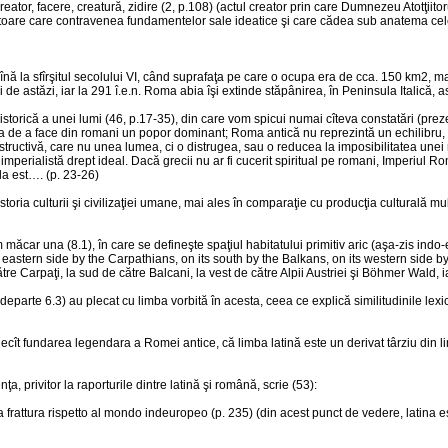
creator, facere, creatură, zidire (2, p.108) (actul creator prin care Dumnezeu Atotţiito
ătoare care contravenea fundamentelor sale ideatice şi care cădea sub anatema celei 
înă la sfîrşitul secolului VI, când suprafaţa pe care o ocupa era de cca. 150 km2, mai
 astăzi, iar la 291 î.e.n. Roma abia îşi extinde stăpânirea, în Peninsula Italică, 
torică a unei lumi (46, p.17-35), din care vom spicui numai cîteva constatări (prezen
a de a face din romani un popor dominant; Roma antică nu reprezintă un echilibru, c
ă distructivă, care nu unea lumea, ci o distrugea, sau o reducea la imposibilitatea u
perialistă drept ideal. Dacă grecii nu ar fi cucerit spiritual pe romani, Imperiul Rom
la est…. (p. 23-26)
storia culturii şi civilizaţiei umane, mai ales în comparaţie cu producţia culturală m
ar una (8.1), în care se defineşte spaţiul habitatului primitiv aric (aşa-zis indo-europ
 its eastern side by the Carpathians, on its south by the Balkans, on its western sid
e Carpaţi, la sud de către Balcani, la vest de către Alpii Austriei şi Böhmer Wald, iar
mai departe 6.3) au plecat cu limba vorbită în acesta, ceea ce explică similitudinile l
t fundarea legendara a Romei antice, că limba latină este un derivat târziu din limb
, privitor la raporturile dintre latină şi română, scrie (53):
na frattura rispetto al mondo indeuropeo (p. 235) (din acest punct de vedere, latina e