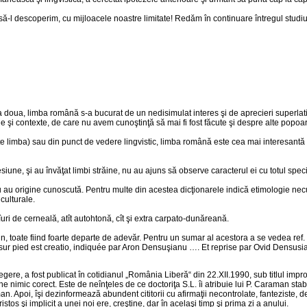
-l descoperim, cu mijloacele noastre limitate! Redăm în continuare întregul studiu, 
a a doua, limba română s-a bucurat de un nedisimulat interes şi de aprecieri superlati
 şi contexte, de care nu avem cunoştinţă să mai fi fost făcute şi despre alte popoar
este limba) sau din punct de vedere lingvistic, limba română este cea mai interesantă
iune, şi au învăţat limbi străine, nu au ajuns să observe caracterul ei cu totul spec
 nu au origine cunoscută. Pentru multe din acestea dicţionarele indică etimologie nec
 culturale.
uri de cerneală, atît autohtonă, cît şi extra carpato-dunăreană.
 toate fiind foarte departe de adevăr. Pentru un sumar al acestora a se vedea ref. 6,
r pied est creatio, indiquée par Aron Densuşianu …. Et reprise par Ovid Densusianu (
gere, a fost publicat în cotidianul „România Liberă“ din 22.XII.1990, sub titlul impr
mic corect. Este de neînţeles de ce doctoriţa S.L. îi atribuie lui P. Caraman stabilir
poi, îşi dezinformează abundent cititorii cu afirmaţii necontrolate, fanteziste, de g
stos şi implicit a unei noi ere, creştine, dar în acelaşi timp şi prima zi a anului.