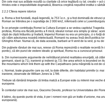
Din cele mai sus arătate rezultă cu claritate că orice legătură cu lat. creatio = act 
Hristos este o imposibilitate dogmatică, Biserica creştină neputînd institui o sărb
2.2.2 Cîteva repere istorice
a. Roma a fost fundată, după legendă, la 753 î.e.n., şi a fost dominată de etrusci p
Roman se întindea pe o suprafaţa de 2 000 km2, inferioară celei a Luxemburgului de
În ce priveşte contribuţia Romei la Cultura Europei a se vedea capitolul Tragedia is
profesa, Roma era făcută pentru a fi mică; idealul roman era simplu şi sărac: acel
clipă de clipă înlăuntru şi înafară; Imperiul Roman nu era un principiu, ci o forţ
să-i dăm adeziunea noastră intelectuală; Romanii nu aveau însă decît politica lor im
Ghinghis Khan. Numai că, de data aceasta, barbarii ar fi venit de la vest, şi nu de 
Din puţinele rânduri de mai sus, reiese că Roma reprezintă o realitate recentă în i
pontic), că din punct de vedere ideatic şi spiritual, Roma nu a cunoscut prisosul.
b. Din numeroasele argumente de neînlăturat privind realitatea enunţată, să cităm măc
germanii, slavii (p.71), iranienii şi indienii (p.72): the area which is bounded on
the mountains which link them up with the Carpathians (aria mărginită la est de cătr
c. Normal, toate grupurile care au roit, la date diferite, din habitatul primitiv (v. 
iraniene, observate de William Jones la 1786.
Trebuie să rămână limpede că limba matcă a Europei este cu milenii mai veche decî
europene.
În contextul celor de mai sus, Giacomo Devoto, profesor la Universitatea din Florenţa
Il latino, da questo punto di vista, è per i romeni non già un tratto d’unione, ma u
europeană).