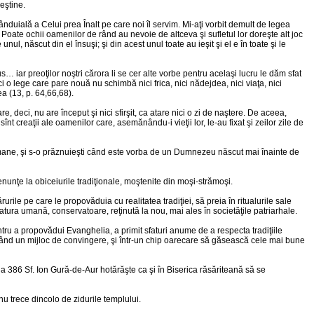
reştine.
nduială a Celui prea Înalt pe care noi îl servim. Mi-aţi vorbit demult de legea
te ochii oamenilor de rând au nevoie de altceva şi sufletul lor doreşte alt joc
ul, născut din el însuşi; şi din acest unul toate au ieşit şi el e în toate şi le
us… iar preoţilor noştri cărora li se cer alte vorbe pentru acelaşi lucru le dăm sfat
 o lege care pare nouă nu schimbă nici frica, nici nădejdea, nici viaţa, nici
a (13, p. 64,66,68).
, deci, nu are început şi nici sfirşit, ca atare nici o zi de naştere. De aceea,
t creaţii ale oamenilor care, asemănându-i vieţii lor, le-au fixat şi zeilor zile de
re umane, şi s-o prăznuieşti când este vorba de un Dumnezeu născut mai înainte de
enunţe la obiceiurile tradiţionale, moştenite din moşi-strămoşi.
rile pe care le propovăduia cu realitatea tradiţiei, să preia în ritualurile sale
natura umană, conservatoare, reţinută la nou, mai ales în societăţile patriarhale.
ntru a propovădui Evanghelia, a primit sfaturi anume de a respecta tradiţiile
d un mijloc de convingere, şi într-un chip oarecare să găsească cele mai bune
r la 386 Sf. Ion Gură-de-Aur hotărăşte ca şi în Biserica răsăriteană să se
 nu trece dincolo de zidurile templului.