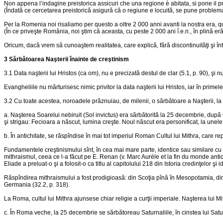
Non appena l’indagine preistorica assicuri che una regione è abitata, si pone il pr
(Îndată ce cercetarea preistorică asigură că o regiune e locuită, se pune problema, de
Per la Romenia noi risaliamo per questo a oltre 2 000 anni avanti la nostra era, qu
(În ce priveşte România, noi ştim că aceasta, cu peste 2 000 ani î.e.n., în plină eră 
Oricum, dacă vrem să cunoaştem realitatea, care explică, fără discontinuităţi şi înt
3 Sărbătoarea Naşterii înainte de creştinism
3.1 Data naşterii lui Hristos (ca om), nu e precizată destul de clar (5.1, p. 90), şi nu
Evangheliile nu mărturisesc nimic privitor la data naşterii lui Hristos, iar în prime
3.2 Cu toate acestea, noroadele prăznuiau, de milenii, o sărbătoare a Naşterii, l
a. Naşterea Soarelui nebiruit (Sol invictus) era sărbătorită la 25 decembrie, după Ca
şi strigau: Fecioara a născut, lumina creşte. Noul născut era personificat, la unele 
b. În antichitate, se răspîndise în mai tot imperiul Roman Cultul lui Mithra, care r
Fundamentele creştinismului sînt, în cea mai mare parte, identice sau similare cu 
mithraismul, ceea ce l-a făcut pe E. Renan (v. Marc Aurèle et la fin du monde anti
Eliade a preluat-o şi a folosit-o ca titlu al capitolului 218 din Istoria credinţelor şi i
Răspîndirea mithraismului a fost prodigioasă: din Scoţia pînă în Mesopotamia, din
Germania (32.2, p. 318).
La Roma, cultul lui Mithra ajunsese chiar religie a curţii imperiale. Naşterea lui M
c. În Roma veche, la 25 decembrie se sărbătoreau Saturnaliile, în cinstea lui Sat