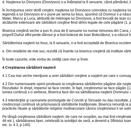
d. Naşterea lui Dionysos (Dion/ysos) s-a întâmplat la 6 ianuarie, când pământul, luân
În închipuirea celor dintîi creştini, naşterea lui Dion/ysos coincidea cu naşterea l
legendă a lui Dion/ysos el o pune pe sema lui Iisus, spunînd că Domnul s-a născut
Matei, Marcu şi Luca, atribuită de mitologie lui Dion/ysos, a fost trecută de Ioan (c
alcătuirile exterioare ale sărbătorii creştine fiind strîns legate de cele păgâne (1, 
Biserica creştină veche a pus în ziua de 6 ianuarie nu numai minunea din Cana, ci şi
pogorît Duhul sfînt peste dânsul şi a fost botezat de Ioan Botezătorul, s-a născut î
Sărbătorirea naşterii lui Iisus, la 6 ianuarie, n-a fost acceptată de Biserica occident
e. Din relatările de mai sus, rezultă că înainte ca biserica creştină să instituie sărb
În toate cazurile, este vorba de zeităţi care mor şi învie.
4 Creştinarea sărbătorii naşterii
4.1 Cea mai veche menţiune a unei sărbători creştine a naşterii pe care o cunoaştem
4.2 Din numeroasele opinii privitoare la creştinarea sărbătorilor păgâne ale naşteri
Rezultatul: în drept, imperiul se face crestin, în fapt, creştinismul se face păgân (1
lumea continuă s-o serbeze, Biserica face din ea sărbătoarea naşterii Domnului. Ast
4.3 Interdicţiile şi canoanele promulgate de Concilii şi Sinoade nu dau rezultate, p
credincioşii continuă să prăznuiască sărbătorile tradiţionale, Biserica renunţă la
practicile rituale şi sărbătorile religiilor multiseculare cărora creştinismul li se subst
Pe lângă creştinarea sărbătorii naşterii, de care ne ocupăm, au mai fost creştinate
46 etc.), sărbătoarea Apei, celebrată la solstiţiul de vară, a devenit a Sfîntului I
etc. (v. 4.3, p.140).