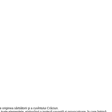
 originea sărbătorii şi a cuvîntului Crăciun.
ap toate elementele, elaborând o ipoteză savantă şi provocatoare, în care îmbină