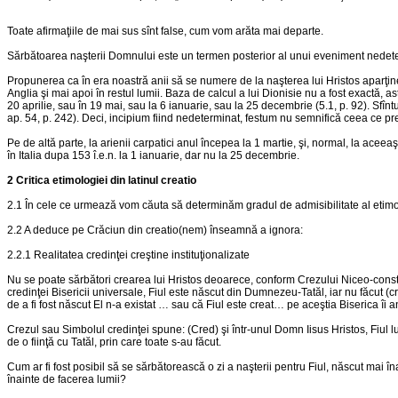
Toate afirmaţiile de mai sus sînt false, cum vom arăta mai departe.
Sărbătoarea naşterii Domnului este un termen posterior al unui eveniment nedetermi
Propunerea ca în era noastră anii să se numere de la naşterea lui Hristos aparţine 
Anglia şi mai apoi în restul lumii. Baza de calcul a lui Dionisie nu a fost exactă, a
20 aprilie, sau în 19 mai, sau la 6 ianuarie, sau la 25 decembrie (5.1, p. 92). Sfîntul
ap. 54, p. 242). Deci, incipium fiind nedeterminat, festum nu semnifică ceea ce pre
Pe de altă parte, la arienii carpatici anul începea la 1 martie, şi, normal, la aceeaş
în Italia dupa 153 î.e.n. la 1 ianuarie, dar nu la 25 decembrie.
2 Critica etimologiei din latinul creatio
2.1 În cele ce urmează vom căuta să determinăm gradul de admisibilitate al etimologi
2.2 A deduce pe Crăciun din creatio(nem) înseamnă a ignora:
2.2.1 Realitatea credinţei creştine instituţionalizate
Nu se poate sărbători crearea lui Hristos deoarece, conform Crezului Niceo-consta
credinţei Bisericii universale, Fiul este născut din Dumnezeu-Tatăl, iar nu făcut (c
de a fi fost născut El n-a existat … sau că Fiul este creat… pe aceştia Biserica îi
Crezul sau Simbolul credinţei spune: (Cred) şi într-unul Domn Iisus Hristos, Fiul
de o fiinţă cu Tatăl, prin care toate s-au făcut.
Cum ar fi fost posibil să se sărbătorească o zi a naşterii pentru Fiul, născut mai îna
înainte de facerea lumii?