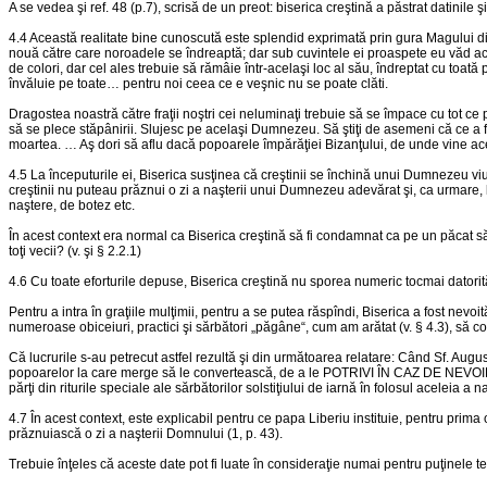
A se vedea şi ref. 48 (p.7), scrisă de un preot: biserica creştină a păstrat datinile ş
4.4 Această realitate bine cunoscută este splendid exprimată prin gura Magului din 
nouă către care noroadele se îndreaptă; dar sub cuvintele ei proaspete eu văd ac
de colori, dar cel ales trebuie să rămâie într-acelaşi loc al său, îndreptat cu toată 
învăluie pe toate… pentru noi ceea ce e veşnic nu se poate clăti.
Dragostea noastră către fraţii noştri cei neluminaţi trebuie să se împace cu tot ce po
să se plece stăpânirii. Slujesc pe acelaşi Dumnezeu. Să ştiţi de asemeni că ce a fo
moartea. … Aş dori să aflu dacă popoarele împărăţiei Bizanţului, de unde vine aceas
4.5 La începuturile ei, Biserica susţinea că creştinii se închină unui Dumnezeu viu, 
creştinii nu puteau prăznui o zi a naşterii unui Dumnezeu adevărat şi, ca urmare, lu
naştere, de botez etc.
În acest context era normal ca Biserica creştină să fi condamnat ca pe un păcat să
toţi vecii? (v. şi § 2.2.1)
4.6 Cu toate eforturile depuse, Biserica creştină nu sporea numeric tocmai datorită 
Pentru a intra în graţiile mulţimii, pentru a se putea răspîndi, Biserica a fost nevo
numeroase obiceiuri, practici şi sărbători „păgâne“, cum am arătat (v. § 4.3), să co
Că lucrurile s-au petrecut astfel rezultă şi din următoarea relatare: Când Sf. Augu
popoarelor la care merge să le convertească, de a le POTRIVI ÎN CAZ DE NEVOIE
părţi din riturile speciale ale sărbătorilor solstiţiului de iarnă în folosul aceleia a 
4.7 În acest context, este explicabil pentru ce papa Liberiu instituie, pentru prima 
prăznuiască o zi a naşterii Domnului (1, p. 43).
Trebuie înţeles că aceste date pot fi luate în consideraţie numai pentru puţinele teri