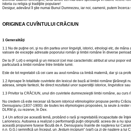
istoria cu religia şi tradiţiile populare!
Desigur, adevărul îl ştie numai Bunul Dumnezeu, iar noi, oamenii, putem încerca să
ORIGINEA CUVÎNTULUI CRĂCIUN
1 Generalităţi
1.1 Nu de puţine ori, şi nu din partea unor lingvişti, istorici, etnologi etc, de mân
valoare de excepţie adresate poporului român şi limbii române în diverse perioade
De la (F. Lot) o enigmă şi un miracol (cel mai caracteristic atribut al unui popor 
particulară a limbii române între limbile lumii.
Este de tot regretabil că cei care au avut româna ca limbă maternă, dar şi ca profes
1.2 Aproape în totalitate cuvintele din lexicul de bază al limbii române ţărăneşti
adesea, simple fantezii, fie direct rezultatul unor superstiţii istorice, lingvistice sau
1.3 Privitor la CRĂCIUN, unul din cuvintele dumnezeieştii limbi române, au curs rî
Nu credem că este necesar să facem istoricul etimologiilor propuse pentru Crăciun,
Densuşianu (1837-1900): de toutes les étymologies proposées, la seule à rester su
DLRM şi, cu rezerve, în Dex.
1.4 Un articol pe această temă, probând o rară şi regretabilă incapacitate de înţele
Larionescu. Autoarea a realizat o performanţă puţin obişnuită: aceea de a nu spune ni
această propunere fusese făcută de A. Densuşianu înainte de naşterea lui Caraman. A
n.n. G.G.) semnifică un început, un „festum incipium“ (vai!) ca zi de naştere a lui Cri