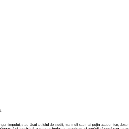
gul timpului, s-au făcut tot felul de studii, mai mult sau mai puţin academice, despre
ânească şi lingvistică, a cercetat ipotezele anterioare şi urmărit să pună cap la c