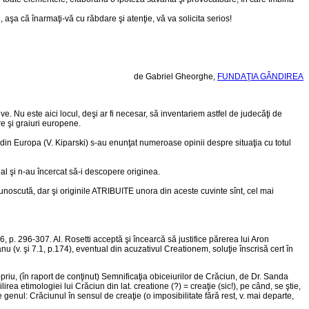
aşa că înarmaţi-vă cu răbdare şi atenţie, vă va solicita serios!
de Gabriel Gheorghe,
FUNDAŢIA GÂNDIREA
ve. Nu este aici locul, deşi ar fi necesar, să inventariem astfel de judecăţi de
e şi graiuri europene.
 din Europa (V. Kiparski) s-au enunţat numeroase opinii despre situaţia cu totul
ial şi n-au încercat să-i descopere originea.
unoscută, dar şi originile ATRIBUITE unora din aceste cuvinte sînt, cel mai
 p. 296-307. Al. Rosetti acceptă şi încearcă să justifice părerea lui Aron
v. şi 7.1, p.174), eventual din acuzativul Creationem, soluţie înscrisă cert în
opriu, (în raport de conţinut) Semnificaţia obiceiurilor de Crăciun, de Dr. Sanda
ea etimologiei lui Crăciun din lat. creatione (?) = creaţie (sic!), pe când, se ştie,
enul: Crăciunul în sensul de creaţie (o imposibilitate fără rest, v. mai departe,