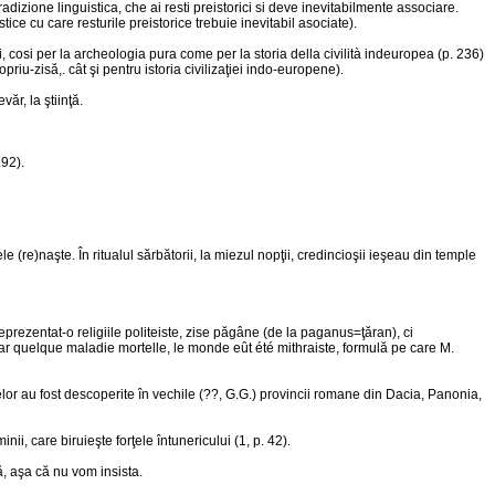
izione linguistica, che ai resti preistorici si deve inevitabilmente associare.
tice cu care resturile preistorice trebuie inevitabil asociate).
, cosi per la archeologia pura come per la storia della civilità indeuropea (p. 236)
priu-zisă,. cât şi pentru istoria civilizaţiei indo-europene).
ăr, la ştiinţă.
.92).
 (re)naşte. În ritualul sărbătorii, la miezul nopţii, credincioşii ieşeau din temple
prezentat-o religiile politeiste, zise păgâne (de la paganus=ţăran), ci
par quelque maladie mortelle, le monde eût été mithraiste, formulă pe care M.
lor au fost descoperite în vechile (??, G.G.) provincii romane din Dacia, Panonia,
i, care biruieşte forţele întunericului (1, p. 42).
, aşa că nu vom insista.