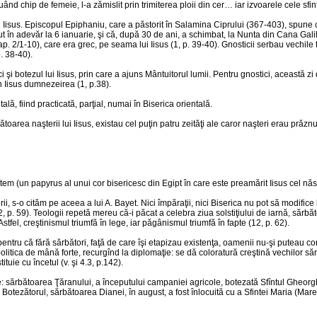
d chip de femeie, l-a zămislit prin trimiterea ploii din cer… iar izvoarele cele sfinte
ui Iisus. Episcopul Epiphaniu, care a păstorit în Salamina Ciprului (367-403), spune c
 în adevăr la 6 ianuarie, şi că, după 30 de ani, a schimbat, la Nunta din Cana Gali
ap. 2/1-10), care era grec, pe seama lui Iisus (1, p. 39-40). Gnosticii serbau vechile t
p. 38-40).
 botezul lui Iisus, prin care a ajuns Mântuitorul lumii. Pentru gnostici, această zi 
n Iisus dumnezeirea (1, p.38).
ală, fiind practicată, parţial, numai în Biserica orientală.
ătoarea naşterii lui Iisus, existau cel puţin patru zeităţi ale caror naşteri erau prăzn
 (un papyrus al unui cor bisericesc din Egipt în care este preamărit Iisus cel născut
i, s-o cităm pe aceea a lui A. Bayet. Nici împăraţii, nici Biserica nu pot să modifice 
2, p. 59). Teologii repetă mereu că-i păcat a celebra ziua solstiţiului de iarnă, sărbă
fel, creştinismul triumfă în lege, iar păgânismul triumfă în fapte (12, p. 62).
entru că fără sărbători, faţă de care îşi etapizau existenţa, oamenii nu-şi puteau con
 politica de mână forte, recurgînd la diplomaţie: se dă coloratură creştină vechilor 
ituie cu încetul (v. şi 4.3, p.142).
: sărbătoarea Ţăranului, a începutului campaniei agricole, botezată Sfîntul Gheorghe
oan Botezătorul, sărbătoarea Dianei, în august, a fost înlocuită cu a Sfintei Maria (