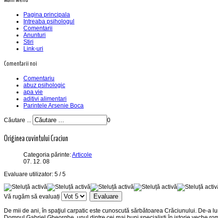
Pagina principala
Intreaba psihologul
Comentarii
Anunturi
Stiri
Link-uri
Comentarii noi
Comentariu
abuz psihologic
apa vie
aditivi alimentari
Parintele Arsenie Boca
Căutare ...
0
Originea cuvintului Craciun
Categoria părinte:
Articole
07. 12. 08
Evaluare utilizator:
5
/
5
Vă rugăm să evaluați
De mii de ani, în spaţiul carpatic este cunoscută sărbătoarea Crăciunului. De-a lun
Domnul Gabriel Gheorghe, unul dintre cei mai buni specialişti în istorie veche rom