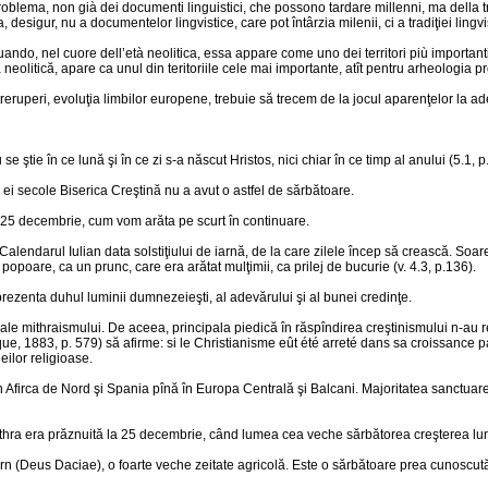
oblema, non già dei documenti linguistici, che possono tardare millenni, ma della trad
sigur, nu a documentelor lingvistice, care pot întârzia milenii, ci a tradiţiei lingvis
ando, nel cuore dell’età neolitica, essa appare come uno dei territori più importanti
neolitică, apare ca unul din teritoriile cele mai importante, atît pentru arheologia pro
reruperi, evoluţia limbilor europene, trebuie să trecem de la jocul aparenţelor la adev
 se ştie în ce lună şi în ce zi s-a născut Hristos, nici chiar în ce timp al anului (5.1, p
le ei secole Biserica Creştină nu a avut o astfel de sărbătoare.
a 25 decembrie, cum vom arăta pe scurt în continuare.
lendarul Iulian data solstiţiului de iarnă, de la care zilele încep să crească. Soarele
popoare, ca un prunc, care era arătat mulţimii, ca prilej de bucurie (v. 4.3, p.136).
eprezenta duhul luminii dumnezeieşti, al adevărului şi al bunei credinţe.
ale mithraismului. De aceea, principala piedică în răspîndirea creştinismului n-au re
que, 1883, p. 579) să afirme: si le Christianisme eût été arreté dans sa croissance 
deilor religioase.
 Afirca de Nord şi Spania pînă în Europa Centrală şi Balcani. Majoritatea sanctuare
ithra era prăznuită la 25 decembrie, când lumea cea veche sărbătorea creşterea lumini
urn (Deus Daciae), o foarte veche zeitate agricolă. Este o sărbătoare prea cunoscută