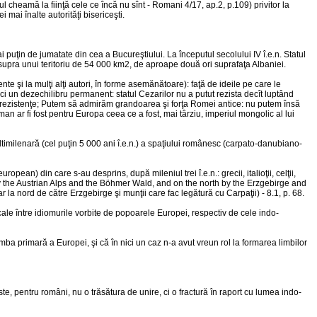
rul cheamă la fiinţă cele ce încă nu sînt - Romani 4/17, ap.2, p.109) privitor la
mai înalte autorităţi bisericeşti.
 puţin de jumatate din cea a Bucureştiului. La începutul secolului IV î.e.n. Statul
asupra unui teritoriu de 54 000 km2, de aproape două ori suprafaţa Albaniei.
te şi la mulţi alţi autori, în forme asemănătoare): faţă de ideile pe care le
i un dezechilibru permanent: statul Cezarilor nu a putut rezista decît luptând
nei rezistenţe; Putem să admirăm grandoarea şi forţa Romei antice: nu putem însă
an ar fi fost pentru Europa ceea ce a fost, mai târziu, imperiul mongolic al lui
ultimilenară (cel puţin 5 000 ani î.e.n.) a spaţiului românesc (carpato-danubiano-
ean) din care s-au desprins, după mileniul trei î.e.n.: grecii, italioţii, celţii,
e by the Austrian Alps and the Böhmer Wald, and on the north by the Erzgebirge and
 la nord de către Erzgebirge şi munţii care fac legătură cu Carpaţii) - 8.1, p. 68.
exicale între idiomurile vorbite de popoarele Europei, respectiv de cele indo-
a primară a Europei, şi că în nici un caz n-a avut vreun rol la formarea limbilor
ste, pentru români, nu o trăsătura de unire, ci o fractură în raport cu lumea indo-