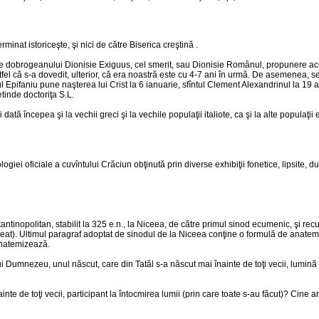
nat istoriceşte, şi nici de către Biserica creştină .
dobrogeanului Dionisie Exiguus, cel smerit, sau Dionisie Românul, propunere acceptat
stfel că s-a dovedit, ulterior, că era noastră este cu 4-7 ani în urmă. De asemenea, se
 Epifaniu pune naşterea lui Crist la 6 ianuarie, sfîntul Clement Alexandrinul la 19 april
tinde doctoriţa S.L.
i dată începea şi la vechii greci şi la vechile populaţii italiote, ca şi la alte populaţ
ei oficiale a cuvîntului Crăciun obţinută prin diverse exhibiţii fonetice, lipsite, du
ntinopolitan, stabilit la 325 e.n., la Niceea, de către primul sinod ecumenic, şi r
reat). Ultimul paragraf adoptat de sinodul de la Niceea conţine o formulă de anatemă: 
 anatemizează.
 lui Dumnezeu, unul născut, care din Tatăl s-a născut mai înainte de toţi vecii, lum
inte de toţi vecii, participant la întocmirea lumii (prin care toate s-au făcut)? Cine ar