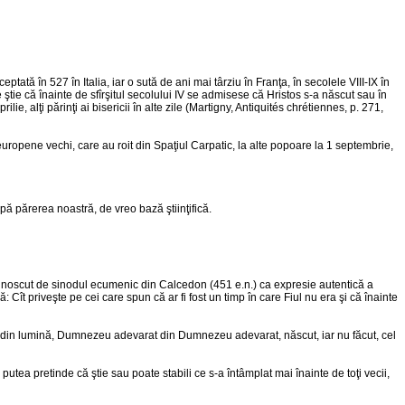
ă în 527 în Italia, iar o sută de ani mai târziu în Franţa, în secolele VIII-IX în
 ştie că înainte de sfîrşitul secolului IV se admisese că Hristos s-a născut sau în
ie, alţi părinţi ai bisericii în alte zile (Martigny, Antiquités chrétiennes, p. 271,
ii europene vechi, care au roit din Spaţiul Carpatic, la alte popoare la 1 septembrie,
pă părerea noastră, de vreo bază ştiinţifică.
ecunoscut de sinodul ecumenic din Calcedon (451 e.n.) ca expresie autentică a
Cît priveşte pe cei care spun că ar fi fost un timp în care Fiul nu era şi că înainte
ină din lumină, Dumnezeu adevarat din Dumnezeu adevarat, născut, iar nu făcut, cel
 putea pretinde că ştie sau poate stabili ce s-a întâmplat mai înainte de toţi vecii,