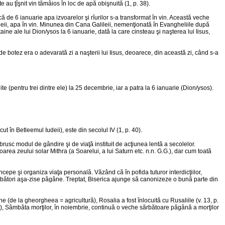
 au ţîşnit vin tămâios în loc de apă obişnuită (1, p. 38).
ă de 6 ianuarie apa izvoarelor şi rîurilor s-a transformat în vin. Această veche
leii, apa în vin. Minunea din Cana Galileii, nemenţionată în Evangheliile după
aine ale lui Dion/ysos la 6 ianuarie, dată la care cinsteau şi naşterea lui Iisus,
de botez era o adevarată zi a naşterii lui Iisus, deoarece, din această zi, când s-a
uite (pentru trei dintre ele) la 25 decembrie, iar a patra la 6 ianuarie (Dion/ysos).
 în Betleemul Iudeii), este din secolul IV (1, p. 40).
brusc modul de gândire şi de viaţă instituit de acţiunea lentă a secolelor.
toarea zeului solar Mithra (a Soarelui, a lui Saturn etc. n.n. G.G.), dar cum toată
cepe şi organiza viaţa personală. Văzând că în pofida tuturor interdicţiilor,
sărbători aşa-zise păgâne. Treptat, Biserica ajunge să canonizeze o bună parte din
 (de la gheorgheea = agricultură), Rosalia a fost înlocuită cu Rusaliile (v. 13, p.
Mare), Sâmbăta morţilor, în noiembrie, continuă o veche sărbătoare păgână a morţilor