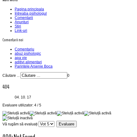
Pagina principala
Intreaba psihologul
Comentarii
Anunturi
Stiri
Link-uri
Comentarii noi
Comentariu
abuz psihologic
apa vie
aditivi alimentari
Parintele Arsenie Boca
Căutare ...
0
404
04. 10. 17
Evaluare utilizator:
4
/
5
Vă rugăm să evaluați