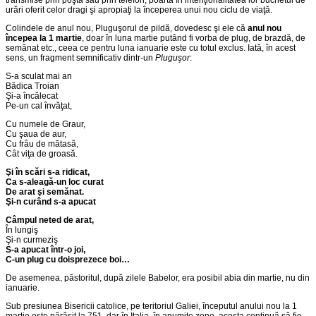
transmise prin poştă sau prin telefon, poartă în intenţionalitatea lor buchetul de
urări oferit celor dragi şi apropiaţi la începerea unui nou ciclu de viaţă.
Colindele de anul nou, Pluguşorul de pildă, dovedesc şi ele că
anul nou
începea la 1 martie
, doar în luna martie putând fi vorba de plug, de brazdă, de
semănat etc., ceea ce pentru luna ianuarie este cu totul exclus. Iată, în acest
sens, un fragment semnificativ dintr-un
Pluguşor
:
S-a sculat mai an
Bădica Troian
Şi-a încălecat
Pe-un cal învăţat,
Cu numele de Graur,
Cu şaua de aur,
Cu frâu de mătasă,
Cât viţa de groasă.
Şi în scări s-a ridicat,
Ca s-aleagă-un loc curat
De arat şi semănat.
Şi-n curând s-a apucat
Câmpul neted de arat,
În lungiş
Şi-n curmeziş
S-a apucat într-o joi,
C-un plug cu doisprezece boi…
De asemenea, păstoritul, după zilele Babelor, era posibil abia din martie, nu din
ianuarie.
Sub presiunea Bisericii catolice, pe teritoriul Galiei, începutul anului nou la 1