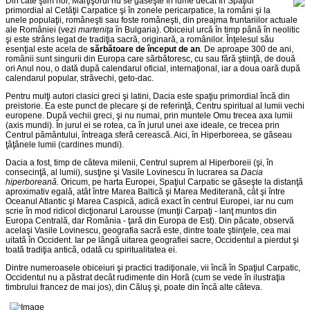
Din câte ştim noi, Mărţişorul nu se găseşte în lume decât în Spaţiul
primordial al Cetăţii Carpatice şi în zonele pericarpatice, la români şi la
unele populaţii, româneşti sau foste româneşti, din preajma fruntariilor actuale
ale României (vezi
marteniţa
în Bulgaria). Obiceiul urcă în timp până în neolitic
şi este strâns legat de tradiţia sacră, originară, a românilor. Înţelesul său
esenţial este acela de
sărbătoare de început de an
. De aproape 300 de ani,
românii sunt singurii din Europa care sărbătoresc, cu sau fără ştiinţă, de două
ori Anul nou, o dată după calendarul oficial, internaţional, iar a doua oară după
calendarul popular, străvechi, geto-dac.
Pentru mulţi autori clasici greci şi latini, Dacia este spaţiu primordial încă din
preistorie. Ea este punct de plecare şi de referinţă, Centru spiritual al lumii vechi
europene. După vechii greci, şi nu numai, prin muntele Omu trecea axa lumii
(axis mundi). În jurul ei se rotea, ca în jurul unei axe ideale, ce trecea prin
Centrul pământului, întreaga sferă cerească. Aici, în Hiperboreea, se găseau
ţâţânele lumii (cardines mundi).
Dacia a fost, timp de câteva milenii, Centrul suprem al Hiperboreii (şi, în
consecinţă, al lumii), susţine şi Vasile Lovinescu în lucrarea sa
Dacia
hiperboreană.
Oricum, pe harta Europei, Spaţiul Carpatic se găseşte la distanţă
aproximativ egală, atât între Marea Baltică şi Marea Mediterană, cât şi între
Oceanul Atlantic şi Marea Caspică, adică exact în centrul Europei, iar nu cum
scrie în mod ridicol dicţionarul Larousse (munţii Carpaţi - lanţ muntos din
Europa Centrală, dar România - ţară din Europa de Est). Din păcate, observă
acelaşi Vasile Lovinescu, geografia sacră este, dintre toate ştiinţele, cea mai
uitată în Occident. Iar pe lângă uitarea geografiei sacre, Occidentul a pierdut şi
toată tradiţia antică, odată cu spiritualitatea ei.
Dintre numeroasele obiceiuri şi practici tradiţionale, vii încă în Spaţiul Carpatic,
Occidentul nu a păstrat decât rudimente din Horă (cum se vede în ilustraţia
timbrului francez de mai jos), din Căluş şi, poate din încă alte câteva.