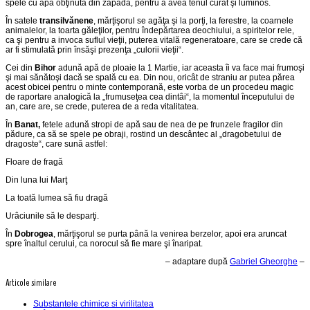
spele cu apă obţinută din zăpadă, pentru a avea tenul curat şi luminos.
În satele
transilvănene
, mărţişorul se agăţa şi la porţi, la ferestre, la coarnele
animalelor, la toarta găleţilor, pentru îndepărtarea deochiului, a spiritelor rele,
ca şi pentru a invoca suflul vieţii, puterea vitală regeneratoare, care se crede că
ar fi stimulată prin însăşi prezenţa „culorii vieţii“.
Cei din
Bihor
adună apă de ploaie la 1 Martie, iar aceasta îi va face mai frumoşi
şi mai sănătoşi dacă se spală cu ea. Din nou, oricât de straniu ar putea părea
acest obicei pentru o minte contemporană, este vorba de un procedeu magic
de raportare analogică la „frumuseţea cea dintâi“, la momentul începutului de
an, care are, se crede, puterea de a reda vitalitatea.
În
Banat,
fetele adună stropi de apă sau de nea de pe frunzele fragilor din
pădure, ca să se spele pe obraji, rostind un descântec al „dragobetului de
dragoste“, care sună astfel:
Floare de fragă
Din luna lui Marţ
La toată lumea să fiu dragă
Urâciunile să le desparţi.
În
Dobrogea
, mărţişorul se purta până la venirea berzelor, apoi era aruncat
spre înaltul cerului, ca norocul să fie mare şi înaripat.
– adaptare după
Gabriel Gheorghe
–
Articole similare
Substantele chimice si virilitatea