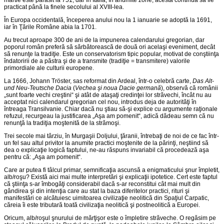
martie este părăsit la 751, dar în Italia, în anumite zone, acesta continuă să fie
practicat până la finele secolului al XVIII-lea.
În Europa occidentală, începerea anului nou la 1 ianuarie se adoptă la 1691,
iar în Ţările Române abia la 1701.
Au trecut aproape 300 de ani de la impunerea calendarului gregorian, dar
poporul român preferă să sărbătorească de două ori acelaşi eveniment, decât
să renunţe la tradiţie. Este un conservatorism tipic popular, motivat de conştiinţa
îndatoririi de a păstra şi de a transmite (tradiţie = transmitere) valorile
primordiale ale culturii europene.
La 1666, Johann Tröster, sas reformat din Ardeal, într-o celebră carte,
Das Alt-
und Neu-Teutsche Dacia
(
Vechea şi noua Dacie germană
), observă că românii
„sunt foarte vechi creştini“ şi atât de ataşaţi credinţei lor străvechi, încât nu au
acceptat nici calendarul gregorian cel nou, introdus deja de autorităţi în
întreaga Transilvanie. Chiar dacă nu ştiau să-şi explice cu argumente raţionale
refuzul, recurgeau la justificarea „Aşa am pomenit“, adică dădeau semn că nu
renunţă la tradiţia moştenită de la strămoşi.
Trei secole mai târziu, în Murgaşii Doljului, ţăranii, întrebaţi de noi de ce fac într-
un fel sau altul privitor la anumite practici moştenite de la părinţi, neştiind să
dea o explicaţie logică faptului, ne-au răspuns invariabil că procedează aşa
pentru că: „Aşa am pomenit“.
Care ar putea fi tâlcul primar, semnificaţia ascunsă a enigmaticului şnur împletit,
alb/roşu? Există aici mai multe interpretări şi explicaţii ipotetice. Cert este faptul
că ştiinţa s-ar îmbogăţi considerabil dacă s-ar reconstitui cât mai mult din
gândirea şi din intenţia care au stat la baza diferitelor practici, rituri şi
manifestări ce alcătuiesc uimitoarea civilizaţie neolitică din Spaţiul Carpatic,
căreia îi este tributară toată civilizaţia neolitică şi postneolitică a Europei.
Oricum, alb/roşul şnurului de mărţişor este o împletire străveche. O regăsim pe