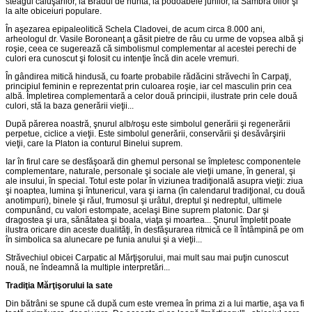
steagul căluşarilor, la Bradul de nuntă, la podoabele junilor, la Sâmbra oilor şi
la alte obiceiuri populare.
În aşezarea epipaleolitică Schela Cladovei, de acum circa 8.000 ani,
arheologul dr. Vasile Boroneanţ a găsit pietre de râu cu urme de vopsea albă şi
roşie, ceea ce sugerează că simbolismul complementar al acestei perechi de
culori era cunoscut şi folosit cu intenţie încă din acele vremuri.
În gândirea mitică hindusă, cu foarte probabile rădăcini străvechi în Carpaţi,
principiul feminin e reprezentat prin culoarea roşie, iar cel masculin prin cea
albă. Împletirea complementară a celor două principii, ilustrate prin cele două
culori, stă la baza generării vieţii...
După părerea noastră, şnurul alb/roşu este simbolul generării şi regenerării
perpetue, ciclice a vieţii. Este simbolul generării, conservării şi desăvârşirii
vieţii, care la Platon ia conturul Binelui suprem.
Iar în firul care se desfăşoară din ghemul personal se împletesc componentele
complementare, naturale, personale şi sociale ale vieţii umane, în general, şi
ale insului, în special. Totul este polar în viziunea tradiţională asupra vieţii: ziua
şi noaptea, lumina şi întunericul, vara şi iarna (în calendarul tradiţional, cu două
anotimpuri), binele şi răul, frumosul şi urâtul, dreptul şi nedreptul, ultimele
compunând, cu valori estompate, acelaşi Bine suprem platonic. Dar şi
dragostea şi ura, sănătatea şi boala, viaţa şi moartea... Şnurul împletit poate
ilustra oricare din aceste dualităţi, în desfăşurarea ritmică ce îl întâmpină pe om
în simbolica sa alunecare pe funia anului şi a vieţii...
Străvechiul obicei Carpatic al Mărţişorului, mai mult sau mai puţin cunoscut
nouă, ne îndeamnă la multiple interpretări...
Tradiţia Mărţişorului la sate
Din bătrâni se spune că după cum este vremea în prima zi a lui martie, aşa va fi