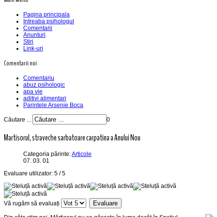
Pagina principala
Intreaba psihologul
Comentarii
Anunturi
Stiri
Link-uri
Comentarii noi
Comentariu
abuz psihologic
apa vie
aditivi alimentari
Parintele Arsenie Boca
Căutare ...
0
Martisorul, straveche sarbatoare carpatina a Anului Nou
Categoria părinte:
Articole
07. 03. 01
Evaluare utilizator:
5
/
5
Vă rugăm să evaluați