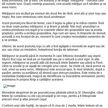
toată primăvara, dar şi vara. De aceasta zi se leagă "mărţişorul" - obiceiul care
dă numele lunii. După credinţa populară, cine poartă mărţişor va fi sănătos şi va
avea noroc.
Mărţişorul era alcătuit pe vremuri din două fire de lână, unul alb şi unul roşu sau
negru, fire care simbolizau cele două anotimpuri.
Acest şnuruleţ era făcut de femei, care îl legau la gâtul şi la mâna copiilor. Însă
nu doar copiii purtau mărţişorul, ci şi tinerii şi adulţii. Mai mult, şnuruleţul ce
vestea primăvara era legat şi la coarnele vitelor din gospodărie sau la poarta
grajdului, pentru a proteja gospodăria. Aşa cum am spus, în timpurile de demult,
această zi era început de an, moment în care creştea necesitatea oamenilor de
a se proteja.
Ulterior, de acest şnuruleţ roşu cu alb a fost agăţată o monedă de argint sau de
aur, sau chiar un medalion, îndeplinind funcţia de talisman.
Mărţişorul se poartă până în momentul în care înfloresc trandafirii sau vişinii.
Atunci firul roşu se lasă pe un trandafir sau pe o ramură a unui vişin. În alte
regiuni, mărţişorul se poartă atât cât durează zilele Babelor sau până la Florii,
când se scoate şi se agaţă de crengile unui copac. Se crede că, dacă pomul va
rodi, omul va avea noroc. Mărţisorul este aruncat apoi, în mod simbolic, după o
pasăre, pentru ca purtătorul să devină uşor precum pasărea. Este vorba de o
modalitate tradiţională, magică de identificare cu înzestrările animalelor, pentru
asimilarea în propria fiinţa a calităţilor acestora.
Monedele desprinse de pe şnuruleţ erau păstrate până la Sf. Gheorghe, când
fetele îşi cumpărau cu ele caş proaspăt şi vin roşu, pentru a fi îmbujorate
precum vinul şi albe precum caşul.
Conform unei alte tradiţii, se spune că în ziua de 1 martie, fetele trebuie să se