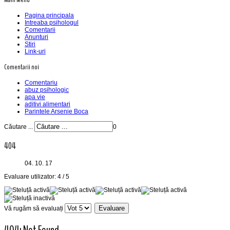
Pagina principala
Intreaba psihologul
Comentarii
Anunturi
Stiri
Link-uri
Comentarii noi
Comentariu
abuz psihologic
apa vie
aditivi alimentari
Parintele Arsenie Boca
Căutare ...
0
404
04. 10. 17
Evaluare utilizator:
4
/
5
Vă rugăm să evaluați