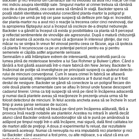
Backster şi nici vreunul din camarazii săi nu trebuiau să aibă nici măcar cel mai
mic indiciu asupra identităţii sale. Singurul martor al crimei trebuia să rămână
cea de-a doua plantă, cea care avea să rămână în viaţă. Backster spera să
poată stabili identitatea vinovatului conectând planta-martor la poligraf şi
punându-i pe urmă pe toţi cei şase suspecţi să defileze prin faţa ei. Incredibil,
dar planta-martor nu a avut nici o reacţie la trecerea celor cinci nevinovaţi, dar
la apropierea făptaşului acul a început să oscileze de-a dreptul nebuneşte.
Backster s-a gândit la început că exista şi posibilitatea ca planta să fi perceput
şi reflectat sentimentele de vinovăţie ale agresorului. După o matură chibzuinţă
şi-a dat seama că acesta nu numai că acţionase în interesul ştiinţei, dar nici
măcar nu se simţea în vreun fel vinovat pentru ceea ce făcuse, aşa că ipoteza
că planta îl recunoscuse ca pe un potenţial pericol pentru ea şi pentru
semenele ei căpăta astfel argumente serioase.
Semnalăm o altă întâmplare extrem de interesantă, mai potrivită parcă cu
lumea plină de misterioase tenebre a lui Sax Rohmer şi Bulwer Lytton. Când o
tânără a fost găsită asasinată într-o mare fabrică din New Jersey, Backster fu
însărcinat de poliţie să investigheze pe principalii suspecţi cu ajutorul detecto­
rului de minciuni convenţional. Cum în seara crimei în fabrică se aflaseră
numeroşi salariaţi, interogatoriile tuturor acestora ar fi durat mult şi ar fi fost
destul de nesigure. Backster se gândi să conecteze la un poligraf fiecare din
cele două plante ornamentale care se aflau în biroul unde fusese descoperit
cada­vrul tinerei. Urma ca toţi suspecţii să vină pe rând în încăperea adiacentă
şi numai dacă plantele aveau să reacţioneze în prezenţa unuia urma să fie
folosit detectorul de minciuni. În felul acesta ancheta avea să se încheie în scurt
timp şi avea şanse serioase de succes.
Toţi muncitorii fură invitaţi să treacă pe rând prin încăperea alăturată, fără a
provoca însă reacţii notabile ale plantelor. Acestea nu intrară în alertă decât
atunci când Backster ordonă subordonaţilor săi să le pună pe amândouă la
adăpost pe timpul nopţii într-o altă încăpere, mai sigură, dată fiind calitatea lor
de martori atât de preţioşi. A doua zi experimentul fu reluat, dar rezultatele
rămaseră aceleaşi. Numai că nereuşita nu era imputabilă nici plantelor şi nici
lui Backster: când asasinul a fost prins, cu alte mijloace, s-a văzut că era un