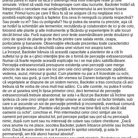
planta părea în stare să facă o diferenţă netă între intenţiile reale şi cele
simulate. Vrând să vadă mai îndeaproape cum stau lucrurile, Backster hotărî să
întreprindă o cercetare mai amănunţită a fenomenului la are tocmai fusese
martor. Primul lucru pe care îl făcu fu să se asigure că nu neglijase nici o
posibilă explicaţie logică a faptelor. Era ceva în neregulă cu planta respectivă?
Sau poate cu el? Sau cu poligraful? Nu-şi putea da seama cu precizie, aşa că
se hotărî la schimbări ale termenilor, recrutându-şi colaboratori de ici şi de colo,
folosind alte plante şi alte instrumente şi făcându-şi experienţele în alte locuri
decât biroul său. Fură supuse deci unor teste asemănătoare peste douăzeci şi
cinci de specii de plante şi de fructe printre care salata verde, ceapa,
portocalele şi bananele. Observaţiile efectuate prezentau toate caracteristici
comune şi păreau să deschidă calea unei viziuni noi asupra lumii.
La început, Backster bănuia că această capacitate a plantelor de a citi în
sufletul lui şi de a-i ghici intenţiile ţine de o formă de percepţie extrasenzorială.
Numai că foarte repede această explicaţie nu i se mai păru satisfăcătoare.
Percepţia extrasenzorială presupune existenţa unei percepţii care merge
dincolo de de aceea care are loc prin cele cinci simţuri cunoscute: pipăitul,
vederea, auzul, mirosul şi gustul. Cum plantele nu par a fi înzestrate cu ochi,
urechi, nas sau gură, şi cum încă din vremea lui Darwin botaniştii nu admiteau
că vegetalele ar dispune de un sistem nervos, Backster a tras concluzia că aici
trebuia să fie vorba de ceva mult mai adânc. Cu alte cuvinte, nu putea fi vorba
de un al şaselea simţ în lipsa primelor cinci, deci termenul de percepţie
extrasenzorială trebuie abandonat. Iar asta l-a făcut pe Backster să încline spre
ipoteza că cele cinci simţuri ale fiinţei umane ar constitui un factor limitativ, sub
care s-ar ascunde un soi de percepţie primitivă şi incompletă, eventual comună
tuturor vieţuitoarelor. „Plantele văd poate mult mai bine fără ochi decât văd
oamenii cu ochii", conchise el. Prin intermediul celor cinci simţuri ale lor,
oamenii pot percepe absolut tot, pot percepe parţial sau pot să nu perceapă
nimic, după cum sunt sau nu interesaţi de cutare sau cutare chestiune. „Dacă
ceva anume nu ne place, socotea Backster, putem întoarce privirile sau închide
ochii. Dacă fiecare dintre noi ar fi prezent în spiritul celorlalţi, şi asta în
permanenţă, am trăi atunci haosul absolut".