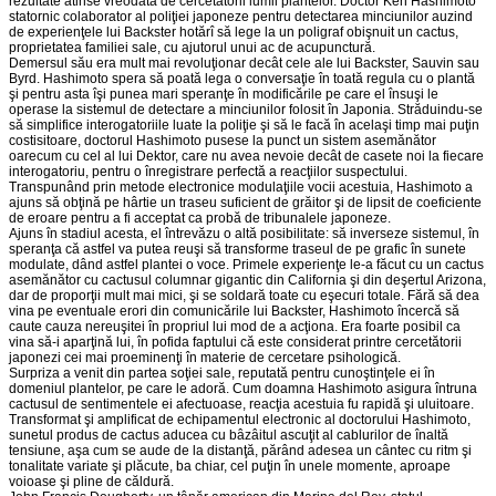
rezultate atinse vreodată de cercetătorii lumii plantelor. Doctor Ken Hashimoto
statornic colaborator al poliţiei japoneze pentru detectarea minciunilor auzind
de experienţele lui Backster hotărî să lege la un poligraf obişnuit un cactus,
proprietatea familiei sale, cu ajutorul unui ac de acupunctură.
Demersul său era mult mai revoluţionar decât cele ale lui Backster, Sauvin sau
Byrd. Hashimoto spera să poată lega o conversaţie în toată regula cu o plantă
şi pentru asta îşi punea mari speranţe în modificările pe care el însuşi le
operase la sistemul de detectare a minciunilor folosit în Japonia. Străduindu-se
să simplifice interogatoriile luate la poliţie şi să le facă în acelaşi timp mai puţin
costisitoare, doctorul Hashimoto pusese la punct un sistem asemănător
oarecum cu cel al lui Dektor, care nu avea nevoie decât de casete noi la fiecare
interogatoriu, pentru o înregistrare perfectă a reacţiilor suspectului.
Transpunând prin metode electronice modulaţiile vocii acestuia, Hashimoto a
ajuns să obţină pe hârtie un traseu suficient de grăitor şi de lipsit de coeficiente
de eroare pentru a fi acceptat ca probă de tribunalele japoneze.
Ajuns în stadiul acesta, el întrevăzu o altă posibilitate: să inverseze sistemul, în
speranţa că astfel va putea reuşi să transforme traseul de pe grafic în sunete
modulate, dând astfel plantei o voce. Primele experienţe le-a făcut cu un cactus
asemănător cu cactusul columnar gigantic din California şi din deşertul Arizona,
dar de proporţii mult mai mici, şi se soldară toate cu eşecuri totale. Fără să dea
vina pe eventuale erori din comunicările lui Backster, Hashimoto încercă să
caute cauza nereuşitei în propriul lui mod de a acţiona. Era foarte posibil ca
vina să-i aparţină lui, în pofida faptului că este considerat printre cercetătorii
japonezi cei mai proeminenţi în materie de cercetare psihologică.
Surpriza a venit din partea soţiei sale, reputată pentru cunoştinţele ei în
domeniul plantelor, pe care le adoră. Cum doamna Hashimoto asigura întruna
cactusul de sentimentele ei afectuoase, reacţia acestuia fu rapidă şi uluitoare.
Transformat şi amplificat de echipamentul electronic al doctorului Hashimoto,
sunetul produs de cactus aducea cu bâzâitul ascuţit al cablurilor de înaltă
tensiune, aşa cum se aude de la distanţă, părând adesea un cântec cu ritm şi
tonalitate variate şi plăcute, ba chiar, cel puţin în unele momente, aproape
voioase şi pline de căldură.