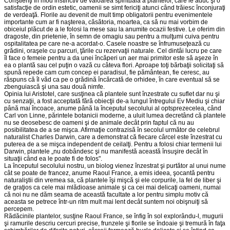
Conştienţi în mod instinctiv de valoarea spirituală a plantelor, care le aduc şi o
satisfacţie de ordin estetic, oamenii se simt fericiţi atunci când trăiesc în­con­juraţi
de verdeaţă. Florile au devenit de mult timp obligatorii pentru eveni­mentele
importante cum ar fi naşterea, căsătoria, moartea, ca să nu mai vorbim de
obiceiul plăcut de a le folosi la mese sau la anumite ocazii festive. Le oferim din
dragoste, din prietenie, în semn de omagiu sau pentru a mulţumi cuiva pentru
ospitalitatea pe care ne-a acordat-o. Casele noastre se înfrumuse­ţează cu
grădini, oraşele cu parcuri, ţările cu rezervaţii naturale. Cel dintâi lucru pe care
îl face o femeie pentru a da unei încăperi un aer mai primitor este să aşeze în
ea o plantă sau cel puţin o vază cu câteva flori. Aproape toţi bărbaţii solici­taţi să
spună repede cam cum concep ei paradisul, fie pământean, fie ceresc, au
răspuns că îl văd ca pe o grădină încărcată de orhidee, în care eventual să se
zbenguiască şi una sau două nimfe.
Opinia lui Aristotel, care susţinea că plantele sunt înzestrate cu suflet dar nu şi
cu senzaţii, a fost acceptată fără obiecţii de-a lungul întregului Ev Mediu şi chiar
până mai încoace, anume până la începutul secolului al optsprezecelea, când
Carl von Linne, părintele botanicii mo­der­ne, a uluit lumea decretând că plantele
nu se deosebesc de oameni şi de animale decât prin faptul că nu au
posibilitatea de a se mişca. Afirma­ţie contrazisă în secolul următor de celebrul
naturalist Charles Darwin, care a demonstrat că fiecare cârcel este înzestrat cu
puterea de a se miş­ca independent de ceilalţi. Pentru a folosi chiar termenii lui
Darwin, plan­tele „nu dobândesc şi nu manifestă această însuşire decât în
situaţii când ea le poate fi de folos".
La începutul secolului nostru, un biolog vienez înzestrat şi purtător al unui nume
cât se poate de francez, anume Raoul France, a emis ideea, şocantă pentru
naturaliştii din vremea sa, că plantele îşi mişcă şi ele corpurile, la fel de liber şi
de graţios ca cele mai mlădioase animale şi ca cei mai delicaţi oameni, numai
că noi nu ne dăm seama de această facultate a lor pentru simplu motiv că
aceasta se petrece într-un ritm mult mai lent decât suntem noi obişnuiţi să
percepem.
Rădăcinile plantelor, susţine Raoul France, se înfig în sol explorân­du-l, mugurii
şi ramurile descriu cercuri precise, frunzele şi florile se îndoaie şi tremură în faţa