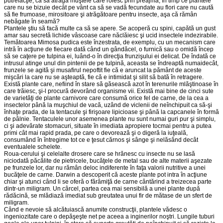
putrefacţie, ca să atragă muştele care roiesc prin preajmă, în timp ce plantele
care nu se bizuie decât pe vânt ca să se vadă fecundate au flori care nu caută
să fie frumoase, mirositoare şi atrăgă­toa­re pentru insecte, aşa că rămân
nebăgate în seamă?
Plantele ştiu să facă multe ca să se apere. Se acoperă cu spini, capătă un gust
amar sau secretă lichide vâscoase care năclăiesc şi ucid insectele indezirabile.
Temătoarea Mimosa pudica este înzestrata, de exemplu, cu un mecanism care
intră în acţiune de fiecare dată când un gândăcel, o furnică sau o omidă încep
să se caţere pe tulpina ei, luând-o în direcţia frunzişului ei delicat. De îndată ce
intrusul atinge unul din pintenii de pe tulpină, aceasta se îndreaptă numaidecât,
frunzele se agită şi musafirul nepoftit fie că e aruncat la pământ de aceste
mişcări la care nu se aşteaptă, fie că e intimidat şi silit să bată în retragere.
Există plante care, nefiind în stare să găsească azot în terenurile mlăştinoase în
care trăiesc, şi-l procură devorând organisme vii. Există mai bine de cinci sute
de varietăţi de plante carnivore care consumă orice fel de carne, de la cea a
insectelor până la muşchiul de vacă, uzând de viclenii de neînchipuit ca să-şi
înhaţe prada, de la tentacule şi firişoa­re lipicioase şi până la capcanele în formă
de pâlnie. Tentaculele unor asemenea plante nu sunt numai guri pur şi simplu,
ci şi adevărate sto­ma­curi, situate în imediata apropiere tocmai pentru a putea
primi cât mai rapid prada, pe care o devorează şi o digeră la iuţeală,
consumând în întregime tot ce e ţesut cărnos şi sânge şi nelăsând decât
eventualele schelete.
Roua-cerului şi celelalte drosere care se hrănesc cu insecte nu se lasă
niciodată păcălite de pietricele, bucăţele de metal sau de alte materii aşezate
pe frunzele lor, dar nu rămân deloc indiferente în faţa valorii nutritive a unei
bucăţele de carne. Darwin a descoperit că aceste plante pot intra în acţiune
chiar şi atunci când li se oferă o fărâmiţă de carne cântărind a treizecea parte
dintr-un miligram. Un cârcel, partea cea mai sensibilă a unei plante după
rădăcină, se mlădiază imediat sub greutatea unui fir de mătase de un sfert de
miligram.
Când e nevoie să alcătuiască anumite construcţii, plantele vădesc o
ingeniozitate care o depăşeşte net pe aceea a inginerilor noştri. Lungile tuburi