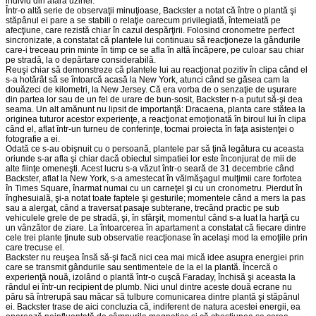
individ din afara uzinei.
Într-o altă serie de observaţii minuţioase, Backster a notat că între o plantă şi
stăpânul ei pare a se stabili o relaţie oarecum privilegiată, întemeiată pe
afecţiune, care rezistă chiar în cazul despărţirii. Folosind cronometre perfect
sincronizate, a constatat că plantele lui continuau să reacţioneze la gândurile
care-i treceau prin minte în timp ce se afla în altă încăpere, pe culoar sau chiar
pe stradă, la o depărtare considerabilă.
Reuşi chiar să demonstreze că plantele lui au reacţionat pozitiv în clipa când el
s-a hotărât să se întoarcă acasă la New York, atunci când se găsea cam la
douăzeci de kilometri, la New Jersey. Că era vorba de o senzaţie de uşurare
din partea lor sau de un fel de urare de bun-sosit, Backster n-a putut să-şi dea
seama. Un alt amănunt nu lipsit de importanţă: Dracaena, planta care stătea la
originea tuturor acestor experienţe, a reacţionat emoţionată în biroul lui în cli­pa
când el, aflat într-un turneu de conferinţe, tocmai proiecta în faţa asistenţei o
fotografie a ei.
Odată ce s-au obişnuit cu o persoană, plantele par să ţină legătura cu aceasta
oriunde s-ar afla şi chiar dacă obiectul simpatiei lor este înconjurat de mii de
alte fiinţe omeneşti. Acest lucru s-a văzut într-o seară de 31 decembrie când
Backster, aflat la New York, s-a amestecat în vălmăşagul mulţimii care forfotea
în Times Square, înarmat numai cu un carneţel şi cu un cronometru. Pierdut în
înghesuială, şi-a notat toate faptele şi gesturile; momentele când a mers la pas
sau a alergat, când a traversat pasaje subterane, trecând practic pe sub
vehiculele grele de pe stradă, şi, în sfârşit, momentul când s-a luat la harţă cu
un vânzător de ziare. La întoarcerea în apartament a constatat că fiecare dintre
cele trei plante ţinute sub observatie reacţionase în acelaşi mod la emoţiile prin
care trecuse el.
Backster nu reuşea însă să-şi facă nici cea mai mică idee asupra energiei prin
care se transmit gândurile sau sentimentele de la el la plantă. Încercă o
experienţă nouă, izolând o plantă într-o cuşcă Faraday, închisă şi aceasta la
rândul ei într-un recipient de plumb. Nici unul dintre aceste două ecrane nu
păru să întrerupă sau măcar să tulbure comunicarea dintre plantă şi stăpânul
ei. Backster trase de aici concluzia că, indiferent de natura acestei energii, ea