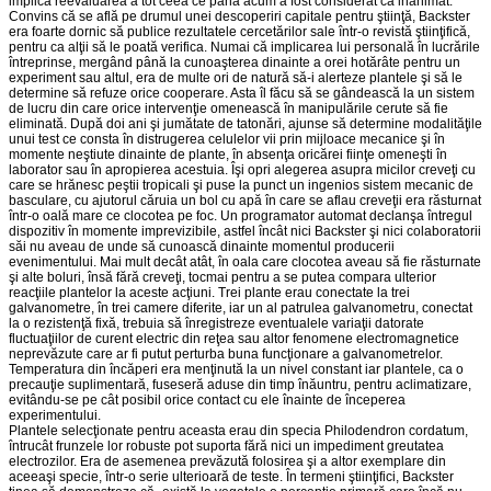
implica reevaluarea a tot ceea ce până acum a fost considerat ca inanimat."
Convins că se află pe drumul unei descoperiri capitale pentru ştiinţă, Backster
era foarte dornic să publice rezultatele cercetărilor sale într-o revistă ştiinţifică,
pentru ca alţii să le poată verifica. Numai că implicarea lui personală în lucrările
întreprinse, mergând până la cunoaşterea dinainte a orei hotărâte pentru un
experiment sau altul, era de multe ori de natură să-i alerteze plantele şi să le
determine să refuze orice cooperare. Asta îl făcu să se gândească la un sistem
de lucru din care orice intervenţie omenească în manipulările cerute să fie
eliminată. După doi ani şi jumătate de tatonări, ajunse să determine modalităţile
unui test ce consta în distrugerea celulelor vii prin mijloace mecanice şi în
momente neştiute dinainte de plante, în absenţa oricărei fiinţe omeneşti în
laborator sau în apropierea acestuia. Îşi opri alegerea asupra micilor creveţi cu
care se hrănesc peştii tropicali şi puse la punct un ingenios sistem mecanic de
basculare, cu ajutorul căruia un bol cu apă în care se aflau creveţii era răsturnat
într-o oală mare ce clocotea pe foc. Un programator automat declanşa întregul
dispozitiv în momente imprevizibile, astfel încât nici Backster şi nici colaboratorii
săi nu aveau de unde să cunoască dinainte momentul producerii
evenimentului. Mai mult decât atât, în oala care clocotea aveau să fie răsturnate
şi alte boluri, însă fără creveţi, tocmai pentru a se putea compara ulterior
reacţiile plantelor la aceste acţiuni. Trei plante erau conectate la trei
galvanometre, în trei camere diferite, iar un al patrulea galvanometru, conectat
la o rezistenţă fixă, trebuia să înregistreze eventualele variaţii datorate
fluctuaţiilor de curent electric din reţea sau altor fenomene electromagnetice
neprevăzute care ar fi putut perturba buna funcţionare a galvanometrelor.
Temperatura din încăperi era menţinută la un nivel constant iar plantele, ca o
precauţie suplimentară, fuseseră aduse din timp înăuntru, pentru aclimatizare,
evitându-se pe cât posibil orice contact cu ele înainte de începerea
experimentului.
Plantele selecţionate pentru aceasta erau din specia Philodendron cordatum,
întrucât frunzele lor robuste pot suporta fără nici un impediment greutatea
electrozilor. Era de asemenea prevăzută folosirea şi a altor exemplare din
aceeaşi specie, într-o serie ulterioară de teste. În termeni ştiinţifici, Backster