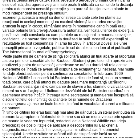
ţinea să demonstreze că „există la vegetale o percepţie primară care încă nu
este definită; distrugerea vieţii animale poate fi utilizată ca stimul de la distanţa
pentru a demonstra această percepţie şi ea pare să funcţioneze la plante în
mod independent de prezenţa omului".
Experienţa aceasta a reuşit să demonstreze că toate cele trei plante au
reacţionat în acelaşi moment şi cu maximă violenţă la moartea creveţilor
aruncaţi în apa în clocot, rămânând inerte în momentele cand în oală erau
vărsate bolurile fără creveţi. Aparatura automată, verificată ulterior de experţi, a
pus în evidenţă constanţa cu care plantele au reacţionat la moartea creveţilor,
coeficientul de hazard fiind redus la douăzeci la sută. Această experienţă şi
rezultatele au fost consemnate în iarna lui 1968 în articolul Dovezi ale unei
percepţii primare la vegetale, publicat în cel de-al zecelea tom al ei publicaţii
The International Journal of Parapsychology.
Peste şapte mii de oameni de ştiinţă solicitară atunci un tiraj aparte al raportului
asupra primelor cercetări ale lui Backster. Studenţi şi profesori din aproximativ
douăzeci şi patru de universităţi americane se arătau dornici să reia aceste
experienţe de îndată ce aveau să dispună de echipamentul necesar. Mai multe
fundaţii oferiră subsidii pentru continuarea cercetărilor. În februarie 1969
National Wildlife îi consacră lui Backster un articol de fond şi, ca la un semnal,
toată presa, care până atunci nu dăduse prea mare importanţă lucrărilor lui
Backster, se dezlănţui într-o campanie de slăvire a lui, stârnind o vâlvă la care
nimeni nu s-ar fi aşteptat. Uluitoarele dezvăluiri ale lui Backster suscitară un
asemenea interes încât în întreaga lume secretarele şi menajerele începură să
discute tot felul de intimităţi cu plantele lor şi numele de Dracaena
massangeana ajunse pe toate buzele, intrând în vocabularul curent a milioane
de oameni.
În timp ce cititorii lor erau fascinaţi mai ales de gândul că un stejar s-ar putea să
tremure la apropierea tăietorului de lemne sau că un morcov trece prin spaime
de moarte la vederea iepurelui, redactorii de la National Wildlife erau deja
preocupaţi de posibilităţile de aplicare a descoperirilor lui Backster la
diagnosticarea medicală, în investigaţia criminalistică sau în domeniul
spionajului. Unele rezultate se arătară atât de stupefiante încât nu se