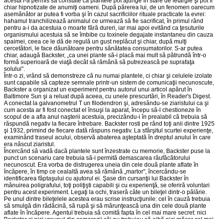
acesta i-a permis să constate că plantele pot ajunge în stare de letargie şi pot fi
chiar hipnotizate de anumiţi oameni. După părerea lui, de un fenomen oarecum
asemănător ar putea fi vorba şi în cazul sacrificiilor rituale practicate la evrei:
hahamul tranchilizează animalul ce urmează să fie sacrificat, în primul rând
pentru a-i da acestuia o moarte fără dureri, iar mai apoi evitând ca ţesuturile
organismului acestuia să se îmbibe cu toxinele degajate instantaneu din cauza
spaimei, ceea ce le dă de regulă un gust neplăcut şi chiar, după mulţi
cercetători, le face dăunătoare pentru sănătatea consumatorilor. S-ar putea
chiar, adaugă Backster, „ca unei plante să-i placă mai mult să pătrundă într-o
formă superioară de viaţă decât să rămână să putrezească pe suprafaţa
solului".
Într-o zi, vrând să demonstreze că nu numai plantele, ci chiar şi celulele izolate
sunt capabile să capteze semnale printr-un sistem de comunicaţii necunoscute,
Backster a organizat un experiment pentru autorul unui articol apărut în
Baltimore Sun şi a reluat după aceea, cu unele prescurtări, în Reader's Digest.
A conectat la galvanometrul T un filodendron şi, adresându-se ziaristului ca şi
cum acesta ar fi fost conectat el însuşi la aparat, începu să-l chestioneze în
scopul de a afla anul naşterii acestuia, precizându-i în prealabil că trebuia să
răspundă negativ la fiecare întrebare. Backster rosti pe rând toţi anii dintre 1925
şi 1932, primind de fiecare dată răspuns negativ. La sfârşitul scurtei experienţe,
examinând traseul acului, observă abaterea aşteptată în dreptul anului în care
era născut ziaristul.
Încercând să vadă dacă plantele sunt înzestrate cu memorie, Backster puse la
punct un scenariu care trebuia să-i permită demascarea răufăcătorului
necunoscut. Era vorba de distrugerea uneia din cele două plante aflate în
încăpere, în timp ce cealaltă avea să rămână „martor", încercându-se
identificarea făptaşului cu ajutorul ei. Şase din cursanţii lui Backster în
mânuirea poligrafului, toţi poliţişti capabili şi cu experienţă, se oferiră voluntari
pentru acest experiment. Legaţi la ochi, traseră câte un bileţel dintr-o pălărie.
Pe unul dintre bileţelele acestea erau scrise instrucţiunile: cel în cauză trebuia
să smulgă din rădăcină, să rupă şi să mărunţească una din cele două plante
aflate în încăpere. Agentul trebuia să comită fapta în cel mai mare secret: nici