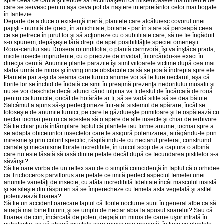
spre ceea ce caută şi trebuie să recunoaştem că misterioasele instrumente de
care se servesc pentru aşa ceva pot da naştere interpretărilor celor mai bogate
în fantezie.
Departe de a duce o existenţă inertă, plantele care alcătuiesc covo­rul unei
pajişti - numită de greci, în antichitate, botane - par în stare să perceapă ceea
ce se petrece în jurul lor şi să acţioneze cu o subtilitate care, să ne fie îngăduit
s-o spunem, depăşeşte fără drept de apel posibi­lităţile speciei omeneşti.
Roua-cerului sau Drosera rotundifolia, o plantă carnivoră, îşi va înşfăca prada,
micile insecte imprudente, cu o precizie de invidiat, întorcându-se exact în
direcţia cerută. Anumite plante parazite îşi simt viitoarele victime după cea mai
slabă urmă de miros şi înving orice obstacole ca să se poată îndrepta spre ele.
Plantele par a-şi da seama care furnici anume vor să le fure necta­rul, aşa că
florile lor se închid de îndată ce simt în preajmă prezenţa nedoritului musafir şi
nu se vor deschide decât atunci când tulpina va fi destul de încărcată de rouă
pentru ca furnicile, oricât de hotărâte ar fi, să se vadă silite să se dea bătute.
Salcâmul a ajuns să-şi perfecţioneze într-atât sistemul de apărare, încât se
foloseşte de anumite furnici, pe care le găzduieşte primitoare şi le ospătează cu
nectar tocmai pentru ca acestea să o apere de alte insecte şi chiar de ierbivore.
Să fie chiar pură întâmplare faptul că plantele iau forme anume, tocmai spre a
se adapta obiceiurilor insectelor care le asigură poleni­zarea, atrăgându-le prin
miresme şi prin colorit specific, răsplătindu-le cu nectarul preferat, construind
canale şi mecanisme florale incredibile, în unicul scop de a captura o albină
care nu este lăsată să iasă dintre petale decât după ce fecundarea pistilelor s-a
săvârşit?
Să fie oare vorba de un reflex sau de o simplă coincidenţă în faptul că o orhidee
ca Trichoceros parviflorus are petale ce imită perfect aspec­tul femelei unei
anumite varietăţi de insecte, cu atâta incredibilă fidelita­te încât masculul insistă
şi se sileşte din răsputeri să se împerecheze cu femela asta vegetală şi astfel
polenizează floarea?
Să fie un accident oarecare faptul că florile nocturne sunt în general albe ca să
atragă mai bine fluturii, şi se umplu de nectar abia la apusul soarelui? Sau că
floarea de crin, încărcată de polen, degajă un miros de carne uşor intrată în