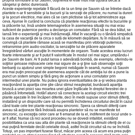
propria formulare a lui Sauvin, obţinerea ei este mult mai uşoară decât a
sângelui şi deloc dureroasă.
Aceste experienţe repetate îl făcură de la un timp pe Sauvin să se întrebe dacă
plantele n-ar fi sensibile şi la bucurii şi la senzaţii de plăcere, nu numai la dureri
şi la şocuri electrice, mai ales că se cam plictisise să-şi tot administreze aşa
ceva. Ajunse în curând la concluzia că plantele reacţionau efectiv la bucuriile şi
la plăcerile lui, însă undele telemagnetice în asemenea situaţii nu mai erau
suficient de puternice pentru a declanşa un comutator. Fără să se dea bătut, se
lansă într-o experienţă şi mai îndrăzneaţă. Aflat în vacanţă cu o tânără simpatică
la casa de vacanţă de la circa o sută de kilometri depărtare, fu în măsură să se
convingă că plantele rămase acasă se manifestau prin vibbraţii puternice,
retransmise prin audio-oscilator, la senzaţiile lui de plăcere aparatele
înregistrând vârfuri ascuţite în momentele de orgasm. Toate acestea erau lucruri
foarte interesante şi ar fi putut fi valorificate în modul cel mai sigur, umplându-l
pe Sauvin de bani. Ar fi putut lansa o adevărată bombă, de exemplu, oferindu-le
soţiilor geloase mijloacele cele mai sigure de a-şi ţine sub observaţie soţii
berbanţi cu ajutorul unei simple begonii nebăgate în seamă, numai că Sauvin
era mai puţin preocupat de asemenea aspecte cât de ambiţia lui de a pune la
punct un sistem simplu şi fără greş de acţionare a unui comutator prin
intermediul unei plante. Nu putea ignora eventualitatea de a-şi vedea planta
reacţionând la apariţia cine ştie cărui stimul neaşteptat, bunăoară apariţia
bruscă a unei pisici sau moartea unei gâze înşfăcate în dreptul ferestrei de o
păsărică înfometată. Hotărî atunci să conecteze la acelaşi circuit electric trei
plante aşezate în trei încăperi diferite, deci în medii supuse unor stimuli diferiţi,
instalând şi un dispozitiv care să nu permită închiderea circuitului decât în cazul
când toate cele trei plante reacţionau sincronic. Spera ca stimulii diferiţi care
aveau să acţioneze fără îndoială asupra plantelor să nu se manifeste tot
sincronic, cu excepţia celor care ar fi emanat de la el, indiferent de locul unde s-
ar fi aflat. Numai că nici acest procedeu nu se dovedi infailibil, existând
posibilitatea ca una sau alta din plante să reacţioneze la stimulii oferiţi de el cu
mai puţină fermitate decât celelalte două, astfel încât circuitul să nu se închidă.
Totuşi, un pas important fusese făcut, măcar prin aceea că acum era prea puţin