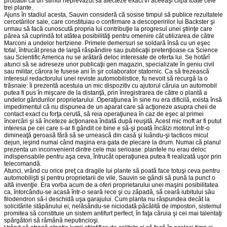
probabil ca un stimul neprevăzut să afecteze exact în aceeaşi clipă toate cele
trei plante.
Ajuns în stadiul acesta, Sauvin consideră că sosise timpul să publice rezultatele
cercetărilor sale, care constituiau o confirmare a descoperirilor lui Backster şi
urmau să facă cunoscută propria lui contribuţie la progresul unei ştiinţe care
părea să cuprindă tot atâtea posibilităţi pentru omenire cât utilizarea de către
Marconi a undelor hertziene. Primele demersuri se soldară însă cu un eşec
total, întrucât presa de largă răspândire sau publicaţii pretenţioase ca Science
sau Scientific America nu se arătară deloc interesate de oferta lui. Se hotărî
atunci să se adreseze unor publicaţii gen magazin, specializate în geniu civil
sau militar, cărora le fusese ani în şir colaborator statornic. Ca să trezească
interesul redactorului unei reviste automobilistice, fu nevoit să recurgă la o
trăsnaie: îi prezentă acestuia un mic dispozitiv cu ajutorul căruia un automobil
putea fi pus în mişcare de la distanţă, prin înregistrarea de către o plantă a
undelor gândurilor proprietarului .Operaţiunea în sine nu era dificilă, exista însă
impedimentul că nu dispunea de un aparat care să acţioneze asupra cheii de
contact exact cu forţa cerută, să reia operaţiunea în caz de eşec al primei
încercări şi să înceteze acţionarea îndată după reuşită. Acest mic moft ar fi putut
interesa pe cei care s-ar fi gândit ce bine e să-şi poată încălzi motorul într-o
dimineaţă geroasă fără să se urnească din casă şi luându-şi tacticos micul
dejun, ieşind numai când maşina era gata de plecare la drum. Numai că planul
prezenta un inconvenient dintre cele mai serioase: plantele nu erau deloc
indispensabile pentru aşa ceva, întrucât operaţiunea putea fi realizată uşor prin
telecomandă.
Atunci, vrând cu orice preţ ca dragile lui plante să poată face totuşi ceva pentru
automobilişti şi pentru proprietarii de vile, Sauvin se gândi să pună la punct o
altă invenţie. Era vorba acum de a oferi proprietarului unei maşini posibilitatea
ca, întorcându-se acasă într-o seară rece şi cu zăpadă, să ceară iubitului său
filodendron să-i deschidă uşa garajului. Cum planta nu răspundea decât la
solicitările stăpânului ei, nelăsându-se niciodată păcălită de impostori, sistemul
promitea să constituie un sistem antifurt perfect, în faţa căruia şi cei mai talentaţi
spărgători să rămână neputincioşi.