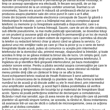
aparate de înregistrat imprima în permanenţă pe bandă aceste modulaţii, în
timp ce aceeaşi operaţiune era efectuată, în fiecare secundă, de un bip
monoton provenind de la un orologiu vorbitor universal. Înarmat cu un
cronometru, Sauvin era acum în măsură să urmărească efectul pe care îl
producea asupra plantelor sale din orice punct în care s-ar fi aflat.
Unele din bizarele instrumente electronice concepute de Sauvin îşi găsiră o
întrebuinţare în industrie, cum s-a întâmplat mai ales cu complexul aparat
telefonic cu memorie şi cu înregistrare automată a răspunsurilor, care s-a
răspândit foarte repede în lumea întreagă. Sauvin, care de ani de zile colabora,
sub diferite pseudonime, la mai multe publicaţii specializate, se dovedise totuşi
un om prudent şi avusese grijă să-şi menţină în permanenţă şi un loc de muncă
stabil. Pusese la punct un sistem extrem de ingenios care-i permitea să discute
la telefon cu redactorii tehnici chiar şi atunci când se găsea la serviciu. Cu
ajutorul unui mic emiţător radio pe care şi-l fixa la picior şi cu o serie de benzi
înregistrate lăsate acasă, putea să comunice cu aceştia prin intermediul
telefonului de la domiciliul său, primind mesaje, răspunzând la întrebări, şi toate
acestea în timp ce se găsea instalat la biroul său de lucru. Un simplu gest, cum
ar fi trecerea unghiei peste dinţii unui pieptene, în apropierea telefonului, îi
îngăduia să-şi identifice fără greşeală interlocutorul, pe baza modulaţiilor
undelor sonore emise. Pentru a păstra secretul asupra conversaţiilor pe care le
avea în timp ce alţii îl credeau ocupat cu altceva, luase obiceiul să mârâie
mereu printre dinţi câte un cântecel în timp ce se afla la birou.
Acest echipament tehnic realizat de Heath Robinson îi servi admirabil lui
Sauvin în comunicarea de la distanţă cu plantele sale. Putea forma la telefon
numărul lui de acasă şi să discute astfel cu ele în mod direct, prin intermediul
unui amplificator audiometric, şi acest fapt îi dădea posibilitatea să verifice
luminozitatea şi temperatura din locuinţa lui şi materialul de înregistrare lăsat
acolo. Spera să poată perfecţiona sistemul de declanşare a comutatorului,
făcându-l mult mai sensibil, aşa că avea nevoie de un dispozitiv care să permită
plantelor să aprindă singure lumina, iar aceasta, la rândul ei, făcea instanta­neu
să avanseze într-un vas de sticlă o cultură de microorganisme, ceea ce acţiona
astfel un al doilea comutator.