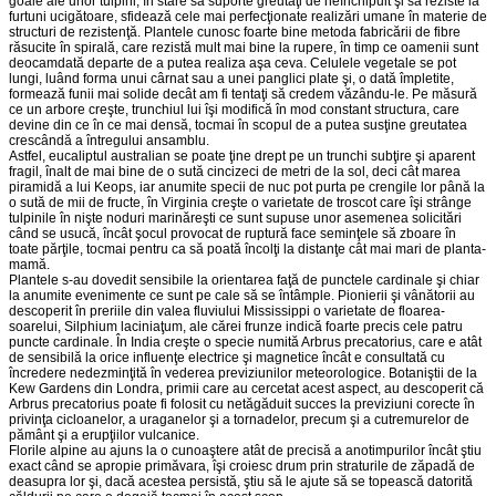
goale ale unor tulpini, în stare să suporte greutăţi de neînchipuit şi să reziste la
furtuni ucigătoare, sfidează cele mai perfecţionate realizări umane în materie de
structuri de rezistenţă. Plantele cunosc foarte bine metoda fabricării de fibre
răsucite în spirală, care rezistă mult mai bine la rupere, în timp ce oamenii sunt
deocamdată departe de a putea realiza aşa ceva. Celulele vegetale se pot
lungi, luând forma unui cârnat sau a unei panglici plate şi, o dată împletite,
formează funii mai solide decât am fi tentaţi să credem văzându-le. Pe măsură
ce un arbore creşte, trunchiul lui îşi modifică în mod constant structura, care
devine din ce în ce mai densă, tocmai în scopul de a putea susţine greutatea
crescândă a întregului ansamblu.
Astfel, eucaliptul australian se poate ţine drept pe un trunchi subţi­re şi aparent
fragil, înalt de mai bine de o sută cincizeci de metri de la sol, deci cât marea
piramidă a lui Keops, iar anumite specii de nuc pot purta pe crengile lor până la
o sută de mii de fructe, în Virginia creşte o varietate de troscot care îşi strânge
tulpinile în nişte noduri marinăreşti ce sunt supuse unor asemenea solicitări
când se usucă, încât şocul pro­vocat de ruptură face seminţele să zboare în
toate părţile, tocmai pentru ca să poată încolţi la distanţe cât mai mari de planta-
mamă.
Plantele s-au dovedit sensibile la orientarea faţă de punctele cardi­na­le şi chiar
la anumite evenimente ce sunt pe cale să se întâmple. Pio­nierii şi vânătorii au
descoperit în preriile din valea fluviului Mississippi o varietate de floarea-
soarelui, Silphium laciniaţum, ale cărei frunze indică foarte precis cele patru
puncte cardinale. În India creşte o specie numită Arbrus precatorius, care e atât
de sensibilă la orice influenţe electrice şi magnetice încât e consultată cu
încredere nedezminţită în vederea pre­vizi­unilor meteorologice. Botaniştii de la
Kew Gardens din Londra, primii care au cercetat acest aspect, au descoperit că
Arbrus precatorius poate fi folosit cu netăgăduit succes la previziuni corecte în
privinţa cicloanelor, a uraganelor şi a tornadelor, precum şi a cutremurelor de
pământ şi a erupţiilor vulcanice.
Florile alpine au ajuns la o cunoaştere atât de precisă a anotimpu­rilor încât ştiu
exact când se apropie primăvara, îşi croiesc drum prin straturile de zăpadă de
deasupra lor şi, dacă acestea persistă, ştiu să le ajute să se topească datorită