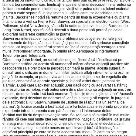
arunca alt ou într-un ibric cu apă fiartă. Oul ţinut sub observaţie reacţionă violent
la moartea semenului său. Implicaţiile acestei ultimei descoperiri s-ar putea să
fie fundamentale pentru studiul originii vieţii şi ar putea oferi suficient material
pentru o carte separată. În faţa imensului câmp care i se deschidea acum
înainte, Backster se hotărî să renunţe pentru un timp la experienţele cu plante.
Întâmplarea a vrut ca Pierre Paul Sauvin, un specialist în electronică din West
Petterson, statul New Jersey, să audă la radio un interviu luat lui Backster de
Long John Nebel, aşa că iată-l devenit a doua persoană pornită pe calea
explorării misterelor comunicării la plante.
Sauvin era interesat de mult timp de problema percepţiei senzoriale şi de
fenomenele de hipnoză de la distanţă şi poseda totodată serioase cunoştinţe
tehnice, ca inginer la ale cărui servicii de înaltă competenţă recurgeau mai
multe întreprinderi importante, în primul rând Aerospace şi International
Telephone and Telegraph.
Când Long John Nebel, un sceptic incorigibil, încercă să-l încolţească pe
Backster insistând ca acesta să numească măcar câteva aplicaţii practice ale
descoperirii sale privitoare la percepţia primară la plante, acesta sugeră în
primul rând o utilizare în domeniul militar: soldaţii aflaţi într-un teritoriu ostil, în
junglă de exemplu, ar putea evita ambuscadele slujindu-se de vegetaţia din
jurul lor, conectată la aparate speciale şi folosită astfel drept „semnal de
alarmă". După care Backster adăugă: „Dar dacă doriţi cu adevărat să stârniţi
interesul unui psiholog, v-aţi putea servi de o plantă ca să acţionaţi un mic tren
electric, determinându-l să facă manevre în funcţie de emoţiile umane". Această
explicaţie, deşi dezolant de nepractică, ar fi putut totuşi să capete, în jargonul
de electronist al lui Sauvin, numele de „sistem de răspuns la un semnal de
alarmă". Şi tocmai acesta a fost faptul care l-a hotărât să întreprindă propriile lui
experienţe într-un domeniu care până atunci nu-l interesase deloc.
Vorbind mai târziu despre invenţiile sale, Sauvin avea să susţină în mai multe
rânduri că cele mai multe idei i-au venit printr-o intuiţie fulgerătoare, ca şi cum
el însuşi n-ar fi jucat decât rolul unui simplu medium. Astfel el declară că în
multe cazuri a obţinut datele necesare unei invenţii fără să înţeleagă cu
adevărat principiul pe care se baza aceasta sau modul în care ea se integra