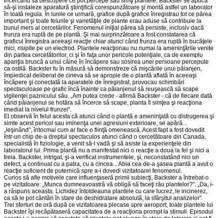
Încercând să descopere ce pot percepe sau simţi plantele, Backster se apucă
să-şi instaleze aparatură ştiinţifică corespunzătoare şi montă astfel un laborator
în toată regula. În lunile ce urmară, grafice după grafice înregistrau tot ce părea
important şi toate felurile şi varietăţile de plante erau aduse să contribuie la
bunul mers al cercetărilor. Fenomenul iniţial părea să persiste, inclusiv dacă
frunza era ruptă de pe plantă. Şi mai surprinzătoare a fost constatarea că
graficul înregistra aceeaşi reacţie chiar atunci când frunza era ruptă în bucăţele
mici, risipite pe un electrod. Plantele reacţionau nu numai la ameninţările venite
din partea cercetătorilor, ci şi în faţa unor pericole potenţiale, ca de exemplu
apariţia bruscă a unui câine în încăpere sau sosirea unei persoane percepute
ca ostilă. Backster fu în măsură să demonstreze că mişcările unui păianjen,
împiedicat deliberat de cineva să se apropie de o plantă aflată în aceeaşi
încăpere şi conectată la aparatele de înregistrat, provocau schimbări
spectaculoase pe grafic încă înainte ca păianjenul să reuşească să scape
vigilenţei paznicului său. „Am putea crede - afirmă Backster - că de fiecare dată
când păianjenul se hotăra să încerce să scape, planta îl simţea şi reacţiona
imediat la nivelul frunzei".
El observă în felul acesta că atunci când o plantă e ameninţată cu distrugerea şi
simte acest pericol sau iminenţa unei agresiuni exterioare, se apără...
„leşinând", întocmai cum ar face o fiinţă omenească. Acest fapt a fost dovedit
într-un chip de-a dreptul spectaculos atunci când o cercetătoare din Canada,
specialistă în fiziologie, a venit să-l vadă şi să asiste la experienţele din
laboratorul lui. Prima plantă nu a manifestat nici o reacţie a doua la fel şi nici a
treia. Backster, intrigat, şi-a verificat instrumentele, şi, neconstatând nici un
defect, a continuat cu a patra, cu a cincea... Abia cea de-a şasea plantă a avut o
reacţie suficient de puternică spre a-i dovedi vizitatoarei fenomenul.
Curios să afle motivele care influenţaseră primii subiecţi, Backster a întrebat-o
pe vizitatoare: „Munca dumneavoastră vă obligă să faceţi rău plantelor?". „Da, i-
a răspuns aceasta. Lichidez întotdeauna plantele cu care lucrez, le incinerez,
ca să le pot cântări în stare de deshidratare absolută, la sfârşitul analizelor".
Trei sferturi de oră după ce vizitatoarea plecase spre aeroport, toate plantele lui
Backster îşi recăpătaseră capacitatea de a reacţiona prompt la stimuli. Episodul