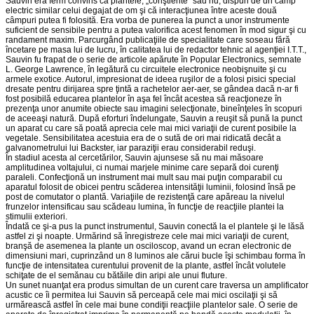
Sauvin era ferm convins că plantele, „conştiente" sau nu, dispun de un câmp
electric similar celui degajat de om şi că interacţiunea între aceste două
câmpuri putea fi folosită. Era vorba de punerea la punct a unor instrumente
suficient de sensibile pentru a putea valorifica acest fenomen în mod sigur şi cu
randament maxim. Parcurgând publicaţiile de specialitate care soseau fără
încetare pe masa lui de lucru, în calitatea lui de redactor tehnic al agenţiei I.T.T.,
Sauvin fu frapat de o serie de articole apărute în Popular Electronics, semnate
L. George Lawrence, în legătură cu circuitele electronice neobişnuite şi cu
armele exotice. Autorul, impresionat de ideea ruşilor de a folosi pisici special
dresate pentru dirijarea spre ţintă a rachetelor aer-aer, se gândea dacă n-ar fi
fost posibilă educarea plantelor în aşa fel încât acestea să reacţioneze în
prezenţa unor anumite obiecte sau imagini selecţionate, bineînţeles în scopuri
de aceeaşi natură. După eforturi îndelungate, Sauvin a reuşit să pună la punct
un aparat cu care să poată aprecia cele mai mici variaţii de curent posibile la
vegetale. Sensibilitatea acestuia era de o sută de ori mai ridicată decât a
galvanometrului lui Backster, iar paraziţii erau considerabil reduşi.
În stadiul acesta al cercetărilor, Sauvin ajunsese să nu mai măsoare
amplitudinea voltajului, ci numai marjele minime care separă doi curenţi
paraleli. Confecţionă un instrument mai mult sau mai puţin comparabil cu
aparatul folosit de obicei pentru scăderea intensităţii luminii, folosind însă pe
post de comutator o plantă. Variaţiile de rezistenţă care apăreau la nivelul
frunzelor intensificau sau scădeau lumina, în funcţie de reacţiile plantei la
stimulii exteriori.
Îndată ce şi-a pus la punct instrumentul, Sauvin conectă la el plantele şi le lăsă
astfel zi şi noapte. Urmărind să înregistreze cele mai mici variaţii de curent,
branşă de asemenea la plante un osciloscop, avand un ecran electronic de
dimensiuni mari, cuprinzând un 8 luminos ale cărui bucle îşi schimbau forma în
funcţie de intensitatea curentului provenit de la plante, astfel încât volutele
schiţate de el semănau cu bătăile din aripi ale unui fluture.
Un sunet nuanţat era produs simultan de un curent care traversa un amplificator
acustic ce îi permitea lui Sauvin să perceapă cele mai mici oscilaţii şi să
urmărească astfel în cele mai bune condiţii reacţiile plantelor sale. O serie de