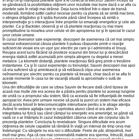
În timp ce-şi manipula plantele spre a le conecta la electrozi Sauvin începu să
se gândească la posibilitatea obţinerii unor rezultate mai bune dacă s-ar afla cu
plantele sale în relaţii mai strânse. Deja lucra intrând într-o stare de transă
moderată, formând astfel cadrul necesar pentru ca planta să se simtă mai bine,
o atingea drăgăstos şi îi spăla frunzele până când începea să simtă o
interpenetraţie şi o interacţiune între propriile lui emanaţii energetice şi cele ale
plantei. Ca şi Backster, observă şi el că plantele reacţionau cu mai mare
promptitudine la moartea unor celule vii din apropierea lor şi în special în cazul
unor celule umane.
În cursul diverselor sale experienţe, descoperi de asemenea că cel mai simplu
semnal extrasenzorial căruia plantele îi puteau răspunde printr-o reacţie
suficient de vioaie era un uşor şoc electric pe care şi-l administra el însuşi.
Reuşea acest lucru făcând să pivoteze scaunul din biroul lui şi descărcând
energia statică astfel acumulată prin simpla atingere cu degetul a mesei
metalice. La kilometri distanţă, plantele reacţionau fără greş printr-o tresărire
instantanee. Ca şi în cazul experienţei cu trenuleţul, Sauvin descoperi mai apoi
că era suficient să-şi amintească şi să retrăiască clipa unui asemenea
neînsemnat şoc electric pentru ca plantele să tresară, chiar dacă el se afla în
aceste momente în casa lui de vacanţă situată la aproximativ o sută de
kilometri.
Una din dificultăţile de care se izbea Sauvin de fiecare dată când lipsea de
acasă mai multe zile era aceea de a păstra pentru plantele lui aceeaşi lungime
de undă cu a propriului său sistem, fără ca aceasta să fie influenţată de mediul
apropiat lor. Avea prin urmare nevoie să pună la punct un sistem mai eficace
decât acela folosit în telecomunicaţiile interurbane pentru a le atrage atenţia.
Având în vedere agitaţia care le cuprindea atunci când el era atins în
integritatea lui fizică sau când câmpul lui energetic era ameninţat, se gândi să
vadă ce s-ar întâmpla în cazul îndepărtării câtorva celule ale corpului său în
prezenţa plantelor. Concluzia fu revelatoare. Singura dificultate era acum
obţinerea de celule capabile să rămână în viaţă un interval de timp ceva mai
îndelungat. Cu sângele nu era nici o dificultate. Firele de păr, dimpotrivă, mor
mult mai greu. Aşa că cea mai convenabilă materie era sperma, întrucât, după