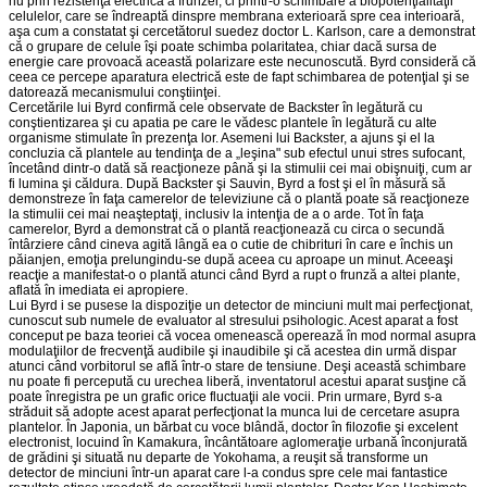
nu prin rezistenţa electrică a frunzei, ci printr-o schimbare a biopotenţialităţii
celulelor, care se îndreaptă dinspre membrana exterioară spre cea interioară,
aşa cum a constatat şi cercetătorul suedez doctor L. Karlson, care a demonstrat
că o grupare de celule îşi poate schimba polaritatea, chiar dacă sursa de
energie care provoacă această polarizare este necunoscută. Byrd consideră că
ceea ce percepe aparatura electrică este de fapt schimbarea de potenţial şi se
datorează mecanismului conştiinţei.
Cercetările lui Byrd confirmă cele observate de Backster în legătură cu
conştientizarea şi cu apatia pe care le vădesc plantele în legătură cu alte
organisme stimulate în prezenţa lor. Asemeni lui Backster, a ajuns şi el la
concluzia că plantele au tendinţa de a „leşina" sub efectul unui stres sufocant,
încetând dintr-o dată să reacţioneze până şi la stimulii cei mai obişnuiţi, cum ar
fi lumina şi căldura. După Backster şi Sauvin, Byrd a fost şi el în măsură să
demonstreze în faţa camerelor de televiziune că o plantă poate să reacţioneze
la stimulii cei mai neaşteptaţi, inclusiv la intenţia de a o arde. Tot în faţa
camerelor, Byrd a demonstrat că o plantă reacţionează cu circa o secundă
întârziere când cineva agită lângă ea o cutie de chibrituri în care e închis un
păianjen, emoţia prelungindu-se după aceea cu aproape un minut. Aceeaşi
reacţie a manifestat-o o plantă atunci când Byrd a rupt o frunză a altei plante,
aflată în imediata ei apropiere.
Lui Byrd i se pusese la dispoziţie un detector de minciuni mult mai perfecţionat,
cunoscut sub numele de evaluator al stresului psihologic. Acest aparat a fost
conceput pe baza teoriei că vocea omenească operează în mod normal asupra
modulaţiilor de frecvenţă audibile şi inaudibile şi că acestea din urmă dispar
atunci când vorbitorul se află într-o stare de tensiune. Deşi această schimbare
nu poate fi percepută cu urechea liberă, inventatorul acestui aparat susţine că
poate înregistra pe un grafic orice fluctuaţii ale vocii. Prin urmare, Byrd s-a
străduit să adopte acest aparat perfecţionat la munca lui de cercetare asupra
plantelor. În Japonia, un bărbat cu voce blândă, doctor în filozofie şi excelent
electronist, locuind în Kamakura, încântătoare aglomeraţie urbană înconjurată
de grădini şi situată nu departe de Yokohama, a reuşit să transforme un
detector de minciuni într-un aparat care l-a condus spre cele mai fantastice