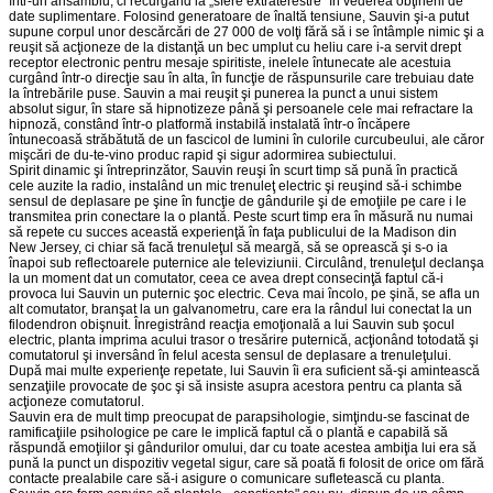
într-un ansamblu, ci recurgând la „sfere extraterestre" în vederea obţinerii de
date suplimentare. Folosind generatoare de înaltă tensiune, Sauvin şi-a putut
supune corpul unor descărcări de 27 000 de volţi fără să i se întâmple nimic şi a
reuşit să acţioneze de la distanţă un bec umplut cu heliu care i-a servit drept
receptor electronic pentru mesaje spiritiste, inelele întunecate ale acestuia
curgând într-o direcţie sau în alta, în funcţie de răspunsurile care trebuiau date
la întrebările puse. Sauvin a mai reuşit şi punerea la punct a unui sistem
absolut sigur, în stare să hipnotizeze până şi persoanele cele mai refractare la
hipnoză, constând într-o platformă instabilă instalată într-o încăpere
întunecoasă străbătută de un fascicol de lumini în culorile curcubeului, ale căror
mişcări de du-te-vino produc rapid şi sigur adormirea subiectului.
Spirit dinamic şi întreprinzător, Sauvin reuşi în scurt timp să pună în practică
cele auzite la radio, instalând un mic trenuleţ electric şi reuşind să-i schimbe
sensul de deplasare pe şine în funcţie de gândurile şi de emoţiile pe care i le
transmitea prin conectare la o plantă. Peste scurt timp era în măsură nu numai
să repete cu succes această experienţă în faţa publicului de la Madison din
New Jersey, ci chiar să facă trenuleţul să meargă, să se oprească şi s-o ia
înapoi sub reflectoarele puternice ale televiziunii. Circulând, trenuleţul declanşa
la un moment dat un comutator, ceea ce avea drept consecinţă faptul că-i
provoca lui Sauvin un puternic şoc electric. Ceva mai încolo, pe şină, se afla un
alt comutator, branşat la un galvanometru, care era la rândul lui conectat la un
filodendron obişnuit. Înregistrând reacţia emoţională a lui Sauvin sub şocul
electric, planta imprima acului trasor o tresărire puternică, acţionând totodată şi
comutatorul şi inversând în felul acesta sensul de deplasare a trenuleţului.
După mai multe experienţe repetate, lui Sauvin îi era suficient să-şi amintească
senzaţiile provocate de şoc şi să insiste asupra acestora pentru ca planta să
acţioneze comutatorul.
Sauvin era de mult timp preocupat de parapsihologie, simţindu-se fascinat de
ramificaţiile psihologice pe care le implică faptul că o plantă e capabilă să
răspundă emoţiilor şi gândurilor omului, dar cu toate acestea ambiţia lui era să
pună la punct un dispozitiv vegetal sigur, care să poată fi folosit de orice om fără
contacte prealabile care să-i asigure o comunicare sufletească cu planta.