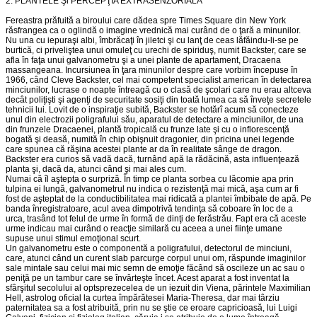
2. PLANTELE Şl PERCEPŢIA EXTRASENZORIALĂ
Fereastra prăfuită a biroului care dădea spre Times Square din New York
răsfrangea ca o oglindă o imagine vrednică mai curând de o ţară a minunilor.
Nu una cu iepuraşi albi, îmbrăcaţi în jiletci şi cu lanţ de ceas lăfăindu-li-se pe
burtică, ci priveliştea unui omuleţ cu urechi de spiriduş, numit Backster, care se
afla în faţa unui galvanometru şi a unei plante de apartament, Dracaena
massangeana. Incursiunea în ţara minunilor despre care vorbim începuse în
1966, când Cleve Backster, cel mai competent specialist american în detectarea
minciunilor, lucrase o noapte întreagă cu o clasă de şcolari care nu erau altceva
decât poliţişti şi agenţi de securitate sosiţi din toată lumea ca să înveţe secretele
tehnicii lui. Lovit de o inspiraţie subită, Backster se hotărî acum să conecteze
unul din electrozii poligrafului său, aparatul de detectare a minciunilor, de una
din frunzele Dracaenei, plantă tropicală cu frunze late şi cu o inflorescenţă
bogată şi deasă, numită în chip obişnuit dragonier, din pricina unei legende
care spunea că răşina acestei plante ar da în realitate sânge de dragon.
Backster era curios să vadă dacă, turnând apă la rădăcină, asta influenţează
planta şi, dacă da, atunci când şi mai ales cum.
Numai că îl aştepta o surpriză. În timp ce planta sorbea cu lăcomie apa prin
tulpina ei lungă, galvanometrul nu indica o rezistenţă mai mică, aşa cum ar fi
fost de aşteptat de la conductibilitatea mai ridicată a plantei îmbibate de apă. Pe
banda înregistratoare, acul avea dimpotrivă tendinţa să coboare în loc de a
urca, trasând tot felul de urme în formă de dinţi de ferăstrău. Fapt era că aceste
urme indicau mai curând o reacţie similară cu aceea a unei fiinţe umane
supuse unui stimul emoţional scurt.
Un galvanometru este o componentă a poligrafului, detectorul de minciuni,
care, atunci când un curent slab parcurge corpul unui om, răspunde imaginilor
sale mintale sau celui mai mic semn de emoţie făcând să oscileze un ac sau o
peniţă pe un tambur care se învârteşte încet. Acest aparat a fost inventat la
sfârşitul secolului al optsprezecelea de un iezuit din Viena, părintele Maximilian
Hell, astrolog oficial la curtea împărătesei Maria-Theresa, dar mai târziu
paternitatea sa a fost atribuită, prin nu se ştie ce eroare capricioasă, lui Luigi