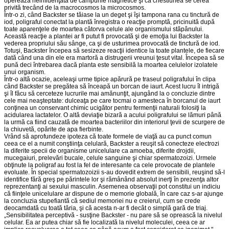
operează neinfluenţată de câmpurile magnetice şi că chestiunea se cerea
privită trecând de la macrocosmos la microcosmos.
Într-o zi, când Backster se tăiase la un deget şi îşi tampona rana cu tinctură de
iod, poligraful conectat la plantă înregistra o reacţie promptă, pricinuită după
toate aparenţele de moartea câtorva celule ale organismului stăpânului.
Această reacţie a plantei ar fi putut fi provocată şi de emoţia lui Backster la
vederea propriului său sânge, ca şi de usturimea provocată de tinctură de iod.
Totuşi, Backster începea să sesizeze reacţii identice la toate plantele, de fiecare
dată când una din ele era martoră a distrugerii vreunui ţesut vital. Începea să se
pună deci întrebarea dacă planta este sensibilă la moartea celulelor izolatele
unui organism.
Într-o altă ocazie, aceleaşi urme tipice apărură pe traseul poligrafului în clipa
când Backster se pregătea să înceapă un borcan de iaurt. Acest lucru îl intrigă
şi îl făcu să cerceteze lucrurile mai amănunţit, ajungând la o concluzie dintre
cele mai neaşteptate: dulceaţa pe care tocmai o amesteca în borcanul de iaurt
conţinea un conservant chimic ucigător pentru fermenţii naturali folosiţi la
acidularea lactatelor. O altă deviaţie bizară a acului poligrafului se lămuri până
la urmă ca fiind cauzată de moartea bacteriilor din interiorul ţevii de scurgere de
la chiuvetă, opărite de apa fierbinte.
Vrând să aprofundeze ipoteza că toate formele de viaţă au ca punct comun
ceea ce el a numit conştiinţa celulară, Backster a reuşit să conecteze electrozi
la diferite specii de organisme unicelulare ca amoeba, diferite drojdii,
mucegaiuri, prelevări bucale, celule sanguine şi chiar spermatozoizi. Urmele
obţinute la poligraf au fost la fel de interesante ca cele provocate de plantele
evoluate. În special spermatozoizii s-au dovedit extrem de sensibili, reuşind să-l
identifice fără greş pe părintele lor şi rămânând absolut inerţi în prezenţa altor
reprezentanţi ai sexului masculin. Asemenea observaţii pot constitui un indiciu
că fiinţele unicelulare ar dispune de o memorie globală, în care caz s-ar ajunge
la concluzia stupefiantă că sediul memoriei nu e creierul, cum se crede
deocamdată cu toată tăria, şi că acesta n-ar fi decât o simplă gară de triaj.
„Sensibilitatea perceptivă - susţine Backster - nu pare să se oprească la nivelul
celular. Ea ar putea chiar să fie localizată la nivelul moleculei, ceea ce ar