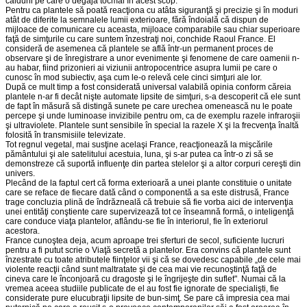
căldurii pe care o degajă tocmai în acest scop.
Pentru ca plantele să poată reacţiona cu atâta siguranţă şi precizie şi în moduri
atât de diferite la semnalele lumii exterioare, fără îndoială că dispun de
mijloace de comunicare cu aceasta, mijloace comparabile sau chiar superioare
faţă de simţurile cu care suntem înzestraţi noi, conchide Raoul France. El
consideră de asemenea că plantele se află într-un per­manent proces de
observare şi de înregistrare a unor evenimente şi feno­mene de care oamenii n-
au habar, fiind prizonieri ai viziunii antropocen­trice asupra lumii pe care o
cunosc în mod subiectiv, aşa cum le-o relevă cele cinci simţuri ale lor.
După ce mult timp a fost considerată universal valabilă opinia con­form căreia
plantele n-ar fi decât nişte automate lipsite de simţuri, s-a descoperit că ele sunt
de fapt în măsură să distingă sunete pe care ure­chea omenească nu le poate
percepe şi unde luminoase invizibile pentru om, ca de exemplu razele infraroşii
şi ultraviolete. Plantele sunt sensibile în special la razele X şi la frecvenţa înaltă
folosită în transmisiile televi­zate.
Tot regnul vegetal, mai susţine acelaşi France, reacţionează la miş­că­rile
pământului şi ale satelitului acestuia, luna, şi s-ar putea ca într-o zi să se
demonstreze că suportă influenţe din partea stelelor şi a altor corpuri cereşti din
univers.
Plecând de la faptul cert că forma exterioară a unei plante constituie o unitate
care se reface de fiecare dată când o componentă a sa este distrusă, France
trage concluzia plină de îndrăzneală că trebuie să fie vorba aici de intervenţia
unei entităţi conştiente care supervizează tot ce înseamnă formă, o inteligenţă
care conduce viaţa plantelor, aflându-se fie în interiorul, fie în exteriorul
acestora.
France cunoştea deja, acum aproape trei sferturi de secol, suficiente lucruri
pentru a fi putut scrie o Viaţă secretă a plantelor. Era convins că plantele sunt
înzestrate cu toate atributele fiinţelor vii şi că se dovedesc capabile „de cele mai
violente reacţii când sunt maltratate şi de cea mai vie recunoştinţă faţă de
cineva care le înconjoară cu dragoste şi le îngrijeşte din suflet". Numai că la
vremea aceea studiile publicate de el au fost fie ignorate de specialişti, fie
considerate pure elucubraţii lipsite de bun-simţ. Se pare că impresia cea mai