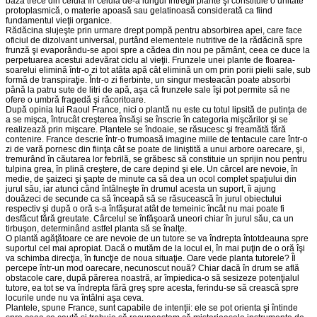
bază trece din celulă în celulă de-a lungul întregii plante şi constituie o unitate
protoplasmică, o materie apoasă sau gelatinoasă considerată ca fiind
fundamentul vieţii organice.
Rădăcina slujeşte prin urmare drept pompă pentru absorbirea apei, care face
oficiul de dizolvant universal, purtând elementele nutritive de la rădăcină spre
frunză şi evaporându-se apoi spre a cădea din nou pe pământ, ceea ce duce la
perpetuarea acestui adevărat ciclu al vieţii. Frunzele unei plante de floarea-
soarelui elimină într-o zi tot atâta apă cât elimină un om prin porii pielii sale, sub
formă de transpiraţie. Într-o zi fierbinte, un singur mesteacăn poate absorbi
până la patru sute de litri de apă, aşa că frunzele sale îşi pot permite să ne
ofere o umbră fragedă şi răcoritoare.
După opinia lui Raoul France, nici o plantă nu este cu totul lipsită de putinţa de
a se mişca, întrucât creşterea însăşi se înscrie în categoria mişcărilor şi se
realizează prin mişcare. Plantele se îndoaie, se răsucesc şi freamătă fără
contenire. France descrie într-o frumoasă imagine miile de tentacule care într-o
zi de vară pornesc din fiinţa cât se poate de li­niştită a unui arbore oarecare, şi,
tremurând în căutarea lor febrilă, se grăbesc să constituie un sprijin nou pentru
tulpina grea, în plină creş­tere, de care depind şi ele. Un cârcel are nevoie, în
medie, de şaizeci şi şapte de minute ca să dea un ocol complet spaţiului din
jurul său, iar atunci când întâlneşte în drumul acesta un suport, îi ajung
douăzeci de secunde ca să înceapă să se răsucească în jurul obiectului
respectiv şi după o oră s-a înfăşurat atât de temeinic încât nu mai poate fi
desfăcut fără greutate. Cârcelul se înfăşoară uneori chiar în jurul său, ca un
tirbuşon, determinând astfel planta să se înalţe.
O plantă agăţătoare ce are nevoie de un tutore se va îndrepta întot­deauna spre
suportul cel mai apropiat. Dacă o mutăm de la locul ei, în mai puţin de o oră îşi
va schimba direcţia, în funcţie de noua situaţie. Oare vede planta tutorele? Îl
percepe într-un mod oarecare, necunoscut nouă? Chiar dacă în drum se află
obstacole care, după părerea noastră, ar împiedica-o să sesizeze potenţialul
tutore, ea tot se va îndrepta fără greş spre acesta, ferindu-se să crească spre
locurile unde nu va întâlni aşa ceva.
Plantele, spune France, sunt capabile de intenţii: ele se pot orienta şi întinde