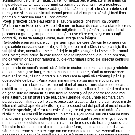
schimbărilor de diferite naturi, cârceii formea­ză bucle delicate şi se întind ca
nişte adevărate tentacule, pornind cu băgare de seamă în recunoaşterea
terenului. Naturalistul vienez adăuga chiar că omul pretinde că plantele sunt
nemişcate şi lipsite de simţuri tocmai pentru că el nu prea stă să-şi facă timp
pentru a le observa mai cu luare-aminte.
Poeţii şi filozofii care s-au oprit şi ei asupra acestei chestiuni, ca Johann
Wolfgang von Goethe sau Rudolf Steiner, au băgat de seamă că plantele cresc
în două direcţii opuse, pe de o parte înfigându-se în pă­mânt, ca sub efectul
propriei lor greutăţi, iar pe de alta înălţându-se către cer, ca şi cum o forţă
contrară, un fel de anti-gravitaţie, le-ar atrage spre înălţimi.
Radicelele asemănătoare cu nişte viermişori, pe care Darwin le com­pară cu
nişte celule nervoase cerebrale, se înfig mereu mai adânc în sol, ca nişte fire
subţiri şi albe, ancorându-se cu nădejde în glie şi sugându-i sevele în drumul
lor. Cavităţi minuscule, în care uneori se află impercep­tibile bule de amidon,
indică vârfurilor acestor rădăcini, cu o extraordi­na­ră precizie, direcţia centrului
gravitaţiei terestre.
În perioade de secetă aspră, rădăcinile în căutare de umiditate sparg reţelele
de canalizare şi se înfig, cum e cazul banalei lucerne, până la doisprezece
metri adâncime, găsind incredibile puteri care le ajută să străpungă până şi
obstacolele de beton. Până acum nimeni n-a stat să numere cu precizie
radicelele unui arbore, dar examenul atent al unei singure plante de secară a
stabilit existenţa a circa treisprezece milioane de radicele, însumând mai bine
de şase sute de kilometri. Şi mai trebuie socotit şi că pe aceste radicele mai
este aşternut şi un strat fin de puf, care cuprinde, după unele estimări, cam
paisprezece miliarde de fire ca­re, puse cap la cap, ar da şi ele cam zece mii de
kilometri, adică aproxi­mativ distanţa care separă cei doi poli ai planetei noastre.
Celulele speciale, al căror rost este să asigure înfigerea tot mai a­dân­că a
rădăcinilor, se uzează în contact cu pietricelele, cu rocile sau cu firele de nisip
mai groase şi de o consistenţă mai dură, aşa că sunt în permanenţă înlocuite,
numai că noile celule mor de îndată ce dau de o sursă de hrană şi sunt şi ele
înlocuite la rândul lor de alte celule, a căror funcţie este aceea de a dizolva
sărurile minerale şi de a extrage din ele elementele nutritive. Această hrană de