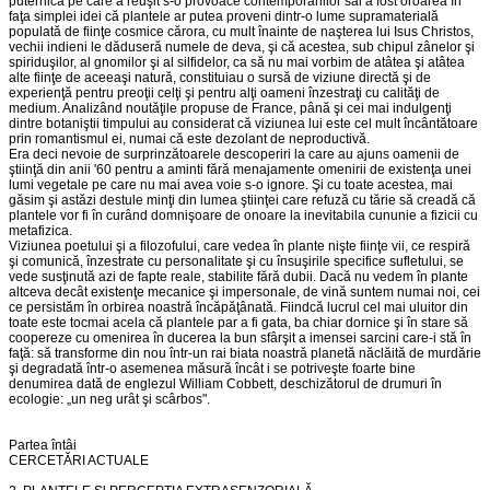
puternică pe care a reuşit s-o provoace contemporanilor săi a fost oroarea în
faţa simplei idei că plantele ar putea proveni dintr-o lume supramaterială
populată de fiinţe cosmice cărora, cu mult înainte de naşterea lui Isus Christos,
vechii indieni le dăduseră numele de deva, şi că acestea, sub chipul zânelor şi
spiriduşilor, al gnomilor şi al silfidelor, ca să nu mai vorbim de atâtea şi atâtea
alte fiinţe de aceeaşi natură, constituiau o sursă de viziune directă şi de
experienţă pentru preoţii celţi şi pentru alţi oameni înzestraţi cu calităţi de
medium. Analizând noutăţile propuse de France, până şi cei mai indulgenţi
dintre botaniştii timpului au considerat că viziunea lui este cel mult încântătoare
prin romantismul ei, numai că este dezolant de neproductivă.
Era deci nevoie de surprinzătoarele descoperiri la care au ajuns oamenii de
ştiinţă din anii '60 pentru a aminti fără menajamente omenirii de existenţa unei
lumi vegetale pe care nu mai avea voie s-o ignore. Şi cu toate acestea, mai
găsim şi astăzi destule minţi din lumea ştiinţei care refuză cu tărie să creadă că
plantele vor fi în curând domnişoare de onoare la inevitabila cununie a fizicii cu
metafizica.
Viziunea poetului şi a filozofului, care vedea în plante nişte fiinţe vii, ce respiră
şi comunică, înzestrate cu personalitate şi cu însuşirile specifice sufletului, se
vede susţinută azi de fapte reale, stabilite fără dubii. Dacă nu vedem în plante
altceva decât existenţe mecanice şi impersonale, de vină suntem numai noi, cei
ce persistăm în orbirea noastră încăpăţânată. Fiindcă lucrul cel mai uluitor din
toate este tocmai acela că plantele par a fi gata, ba chiar dornice şi în stare să
coopereze cu omenirea în ducerea la bun sfârşit a imensei sarcini care-i stă în
faţă: să transforme din nou într-un rai biata noastră planetă năclăită de murdărie
şi degradată într-o asemenea măsură încât i se potriveşte foarte bine
denumirea dată de englezul William Cobbett, deschizătorul de drumuri în
ecologie: „un neg urât şi scârbos".
Partea întâi
CERCETĂRI ACTUALE