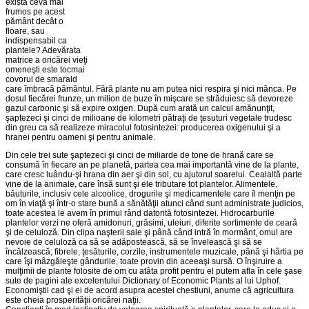
există ceva mai
frumos pe acest
pământ decât o
floare, sau
indispensabil ca
plantele? Adevărata
matrice a oricărei vieţi
omeneşti este tocmai
covorul de smarald
care îmbracă pământul. Fă­ră plante nu am putea nici respira şi nici mânca. Pe
dosul fiecărei frun­ze, un milion de buze în mişcare se străduiesc să devoreze
gazul car­bonic şi să expire oxigen. După cum arată un calcul amănunţit,
şaptezeci şi cinci de milioane de kilometri pătraţi de ţesuturi vegetale trudesc
din greu ca să realizeze miracolul fotosin­tezei: producerea oxigenului şi a
hranei pentru oameni şi pentru animale.
Din cele trei sute şaptezeci şi cinci de miliarde de tone de hrană care se
consumă în fiecare an pe planetă, partea cea mai importantă vine de la plante,
care cresc luându-şi hrana din aer şi din sol, cu ajutorul soa­re­lui. Cealaltă parte
vine de la animale, care însă sunt şi ele tributare tot plantelor. Alimente­le,
băuturile, inclusiv cele alcoolice, drogurile şi me­dica­mentele care îl menţin pe
om în viaţă şi într-o stare bună a sănătăţii atunci când sunt administrate judicios,
toate acestea le avem în primul rând datorită fotosintezei. Hidrocarbu­rile
plantelor verzi ne oferă amido­nuri, grăsimi, uleiuri, diferite sortimente de ceară
şi de celuloză. Din cli­pa naşterii sale şi până când intră în mormânt, omul are
nevoie de celu­loză ca să se adăpostească, să se învelească şi să se
încălzească; fibrele, ţesăturile, corzile, instrumentele muzicale, până şi hârtia pe
care îşi mâz­găleşte gândurile, toate provin din aceeaşi sursă. O înşiruire a
mulţimii de plante folosite de om cu atâta profit pentru el putem afla în cele şase
sute de pagini ale excelentului Dictionary of Economic Plants al lui Uphof.
Economiştii cad şi ei de acord asupra acestei chestiuni, anume că agri­cultura
este cheia prosperităţii oricărei naţii.