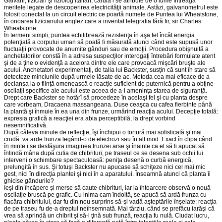
Galvani, fizician şi fiziolog italian, căruia i se atribuie de o lume întreagă
meritele legate de descoperirea electricităţii animale. Astăzi, galvanometrul este
folosit conectat la un circuit electric ce poartă numele de Puntea lui Wheatstone,
în onoarea fizicianului englez care a inventat telegrafia fără fir, sir Charles
Wheatstone.
În termeni simpli, puntea echilibrează rezistenţa în aşa fel încât energia
potenţială a corpului uman să poată fi măsurată atunci când este supusă unor
fluctuaţii provocate de anumite gânduri sau de emoţii. Procedura obişnuită a
anchetatorilor constă în a adresa suspecţilor interogaţi întrebări formulate atent
şi de a ţine o evidenţă a acelora dintre ele care provoacă mişcări bruşte ale
acului. Anchetatori experimentaţi, de talia lui Backster, susţin că sunt în stare să
detecteze minciunile după urmele lăsate de ac. Metoda cea mai eficace de a
declanşa la o fiinţă omenească o reacţie suficient de puternică pentru a obţine
oscilaţii specifice ale acului este aceea de a-i ameninţa starea de siguranţă.
Drept care Backster se hotărî să procedeze în acelaşi fel şi cu planta despre
care vorbeam, Dracaena massangeana. Duse ceaşca cu cafea fierbinte până
la plantă şi înmuie în ea una din frunze, urmărind reacţia acului. Decepţie totală:
expresia grafică a reacţiei era abia perceptibilă, la drept vorbind
nesemnificativă.
După câteva minute de reflecţie, îşi închipui o tortură mai sofisticată şi mai
crudă: va arde frunza legând-o de electrozi sau în alt mod. Exact în clipa când
în minte i se desfăşura imaginea frunzei arse şi înainte ca el să fi apucat să
întindă mâna după cutia de chibrituri, pe traseul ce se desena sub ochii lui
interveni o schimbare spectaculoasă: peniţa desenă o curbă energică,
prelungită în sus. Şi totuşi Backster nu apucase să schiţeze nici cel mai mic
gest, nici în direcţia plantei şi nici în a aparatului. Înseamnă atunci că planta îi
ghicise gândurile?
Ieşi din încăpere şi merse să caute chibrituri, iar la întoarcere observă o nouă
oscilaţie bruscă pe grafic. Cu inima cam îndoită, se apucă să ardă frunza cu
flacăra chibritului, dar fu din nou surprins să-şi vadă aşteptările înşelate: reacţia
de pe traseu fu de-a dreptul neînsemnată. Mai târziu, când se prefăcu iarăşi că
vrea să aprindă un chibrit şi să-l ţină sub frunză, reacţia fu nulă. Ciudat lucru,