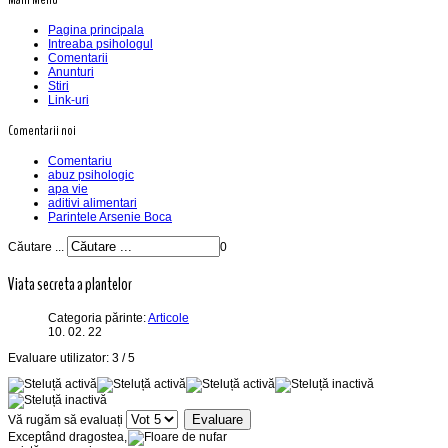
Pagina principala
Intreaba psihologul
Comentarii
Anunturi
Stiri
Link-uri
Comentarii noi
Comentariu
abuz psihologic
apa vie
aditivi alimentari
Parintele Arsenie Boca
Căutare ...
0
Viata secreta a plantelor
Categoria părinte:
Articole
10. 02. 22
Evaluare utilizator:
3
/
5
Vă rugăm să evaluați
Exceptând dragostea,