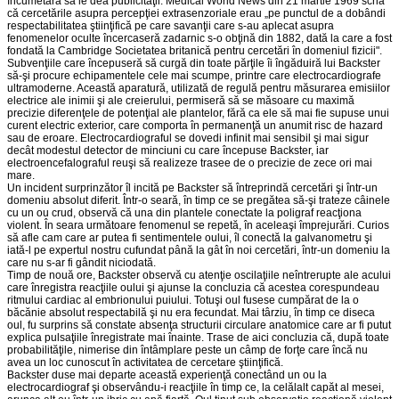
încumetară să le dea publicităţii. Medical World News din 21 martie 1969 scria
că cercetările asupra percepţiei extrasenzoriale erau „pe punctul de a dobândi
respectabilitatea ştiinţifică pe care savanţii care s-au aplecat asupra
fenomenelor oculte încercaseră zadarnic s-o obţină din 1882, dată la care a fost
fondată la Cambridge Societatea britanică pentru cercetări în domeniul fizicii".
Subvenţiile care începuseră să curgă din toate părţile îi îngăduiră lui Back­ster
să-şi procure echipamentele cele mai scumpe, printre care electrocar­dio­grafe
ultramoderne. Această aparatură, utilizată de regulă pentru măsurarea emisiilor
electrice ale inimii şi ale creierului, permiseră să se măsoare cu maximă
precizie diferenţele de potenţial ale plantelor, fără ca ele să mai fie supuse unui
curent electric exterior, care comporta în permanenţă un anumit risc de hazard
sau de eroare. Electrocardiograful se dovedi infinit mai sensibil şi mai sigur
decât modestul detector de minciuni cu care începuse Backster, iar
electroencefalograful reuşi să realizeze trasee de o precizie de zece ori mai
mare.
Un incident surprinzător îl incită pe Backster să întreprindă cercetări şi într-un
domeniu absolut diferit. Într-o seară, în timp ce se pregătea să-şi trateze câinele
cu un ou crud, observă că una din plantele conectate la poligraf reacţiona
violent. În seara următoare fenomenul se repetă, în aceleaşi împrejurări. Curios
să afle cam care ar putea fi sentimentele oului, îl conectă la galvanometru şi
iată-l pe expertul nostru cufundat până la gât în noi cercetări, într-un domeniu la
care nu s-ar fi gândit niciodată.
Timp de nouă ore, Backster observă cu atenţie oscilaţiile neîntrerupte ale acului
care înregistra reacţiile oului şi ajunse la concluzia că acestea corespundeau
ritmului cardiac al embrionului puiului. Totuşi oul fusese cumpărat de la o
băcănie absolut respectabilă şi nu era fecundat. Mai târziu, în timp ce diseca
oul, fu surprins să constate absenţa structurii circulare anatomice care ar fi putut
explica pulsaţiile înregistrate mai înainte. Trase de aici concluzia că, după toate
probabilităţile, nimerise din întâmplare peste un câmp de forţe care încă nu
avea un loc cunoscut în activitatea de cercetare ştiinţifică.
Backster duse mai departe această experienţă conectând un ou la
electrocardiograf şi observându-i reacţiile în timp ce, la celălalt capăt al mesei,