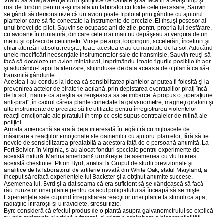
Vrând să atragă atenţia lumii ştiinţifice de calitate şi să facă în acelaşi timp şi
rost de fonduri pentru a-şi instala un laborator cu toate cele necesare, Sauvin
se gândi să demonstreze că un avion poate fi pilotat prin gândire cu ajutorul
plantelor care să fie conectate la instrumente de precizie. El însuşi posesor al
unui brevet de pilot, Sauvin se ocupase ani de zile, pentru propria lui desfătare,
cu avioane în miniatură, din care cele mai mari nu depăşeau anvergura de un
metru şi optzeci de centimetri. Viraje pe aripi, loopinguri, accelerări, încetiniri şi
chiar aterizări absolut reuşite, toate acestea erau comandate de la sol. Aducând
unele modificări neesenţiale instrumentelor sale de transmisie, Sauvin reuşi să
facă să decoleze un avion miniatural, imprimându-i toate figurile posibile în aer
şi aducându-l apoi la aterizare, slujindu-se de data aceasta de o plantă ca să-i
transmită gândurile.
Acestea l-au condus la ideea că sensibilitatea plantelor ar putea fi folosită şi la
prevenirea actelor de piraterie aeriană, prin depistarea eventualilor piraţi încă
de la sol, înainte ca aceştia să reuşească să se îmbarce. A propus o „operaţiune
anti-pirat", în cadrul căreia plante conectate la galvanometre, magneţi giratorii şi
alte instrumente de precizie să fie utilizate pentru înregistrarea violentelor
reacţii emoţionale ale piratului în timp ce este supus controalelor de rutină ale
poliţiei.
Armata americană se arată deja interesată în legătură cu mijloacele de
măsurare a reacţiilor emoţionale ale oamenilor cu ajutorul plantelor, fără să fie
nevoie de sensibilizarea prealabilă a acestora faţă de o persoană anumită. La
Fort Belvior, în Virginia, s-au alocat fonduri speciale pentru experimente de
această natură. Marina americană urmăreşte de asemenea cu viu interes
această chestiune. Pklon Byrd, analist la Grupul de studii previzionale şi
analitice de la laboratorul de artilerie navală din White Oak, statul Maryland, a
început să refacă experienţele lui Backster şi a obţinut anumite succese.
Asemenea lui, Byrd şi-a dat seama că era suficient să se gândească să facă
rău frunzelor unei plante pentru ca acul poligrafului să înceapă să se mişte.
Experienţele sale cuprind înregistrarea reacţiilor unei plante la stimuli ca apa,
radiaţiile infraroşii şi ultraviolete, stresul fizic.
Byrd consideră că efectul produs de o plantă asupra galvanometrului se explică