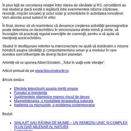
În plus faţă de cercetarea relaţiei între starea de sănătate şi RS, cercetătorii au
mai studiat şi dacă există o legătură între evenimentele istorice (războaie,
revoluţii, mişcări sociale) şi ciclul solar şi schimbările în activitatea ionosferei.
Vom aborda acest subiect în viitor.
În final, doresc să vă reamintesc că deoarece creşterea activităţii geomagnetice
poate determina un dezechilibru în sincronizarea dintre inimă şi minte, vă
încurajăm să practicaţi regulat exerciţiile de coerenţă, pentru a vă ajuta să
menţineţi acest echilibru.
Studiul în desfăşurare referitor la interconectare ne ajută să dobândim o viziune
holistică asupra sănătăţii şi comportamentului uman şi a modului în care
acestea sunt influenţate de diverşi factori planetari.
Amintiţi-vă ce spunea Albert Einstein: „Totul în viaţă este vibraţie”.
Articol preluat de pe
www.bioconstructii.ro
Articole similare
Efectele televiziunii asupra mintii umane
Fumatul si impotenta
Suplimentele vitaminice maresc riscul de deces
Magnetoterapia, o modalitate terapeutica naturala
Iradierea cu microunde, o problema contemporana
Noutati
SHILAJIT SAU RĂȘINA DE MUMIE – UN REMEDIU UNIC ȘI COMPLEX
ȘI UN DAR MILENAR AL NATURII