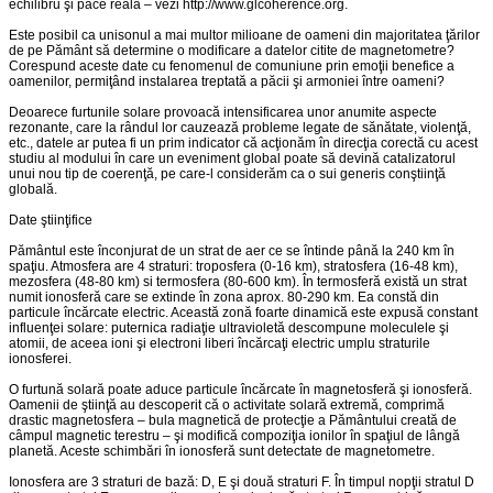
echilibru şi pace reală – vezi http://www.glcoherence.org.
Este posibil ca unisonul a mai multor milioane de oameni din majoritatea ţărilor
de pe Pământ să determine o modificare a datelor citite de magnetometre?
Corespund aceste date cu fenomenul de comuniune prin emoţii benefice a
oamenilor, permiţând instalarea treptată a păcii şi armoniei între oameni?
Deoarece furtunile solare provoacă intensificarea unor anumite aspecte
rezonante, care la rândul lor cauzează probleme legate de sănătate, violenţă,
etc., datele ar putea fi un prim indicator că acţionăm în direcţia corectă cu acest
studiu al modului în care un eveniment global poate să devină catalizatorul
unui nou tip de coerenţă, pe care-l considerăm ca o sui generis conştiinţă
globală.
Date ştiinţifice
Pământul este înconjurat de un strat de aer ce se întinde până la 240 km în
spaţiu. Atmosfera are 4 straturi: troposfera (0-16 km), stratosfera (16-48 km),
mezosfera (48-80 km) si termosfera (80-600 km). În termosferă există un strat
numit ionosferă care se extinde în zona aprox. 80-290 km. Ea constă din
particule încărcate electric. Această zonă foarte dinamică este expusă constant
influenţei solare: puternica radiaţie ultravioletă descompune moleculele şi
atomii, de aceea ioni şi electroni liberi încărcaţi electric umplu straturile
ionosferei.
O furtună solară poate aduce particule încărcate în magnetosferă şi ionosferă.
Oamenii de ştiinţă au descoperit că o activitate solară extremă, comprimă
drastic magnetosfera – bula magnetică de protecţie a Pământului creată de
câmpul magnetic terestru – şi modifică compoziţia ionilor în spaţiul de lângă
planetă. Aceste schimbări în ionosferă sunt detectate de magnetometre.
Ionosfera are 3 straturi de bază: D, E şi două straturi F. În timpul nopţii stratul D