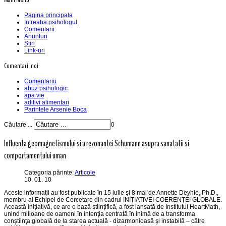
Pagina principala
Intreaba psihologul
Comentarii
Anunturi
Stiri
Link-uri
Comentarii noi
Comentariu
abuz psihologic
apa vie
aditivi alimentari
Parintele Arsenie Boca
Căutare ...
0
Influenta geomagnetismului si a rezonantei Schumann asupra sanatatii si
comportamentului uman
Categoria părinte:
Articole
10. 01. 10
Aceste informaţii au fost publicate în 15 iulie şi 8 mai de Annette Deyhle, Ph.D.,
membru al Echipei de Cercetare din cadrul INIŢIATIVEI COERENŢEI GLOBALE.
Această iniţiativă, ce are o bază ştiinţifică, a fost lansată de Institutul HeartMath,
unind milioane de oameni în intenţia centrată în inimă de a transforma
conştiinţa globală de la starea actuală - dizarmonioasă şi instabilă – către