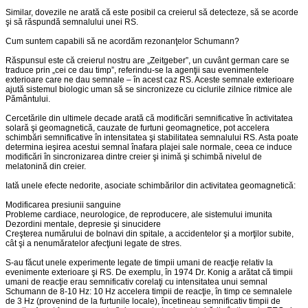
Similar, dovezile ne arată că este posibil ca creierul să detecteze, să se acorde
şi să răspundă semnalului unei RS.
Cum suntem capabili să ne acordăm rezonanţelor Schumann?
Răspunsul este că creierul nostru are „Zeitgeber”, un cuvânt german care se
traduce prin „cei ce dau timp”, referindu-se la agenţii sau evenimentele
exterioare care ne dau semnale – în acest caz RS. Aceste semnale exterioare
ajută sistemul biologic uman să se sincronizeze cu ciclurile zilnice ritmice ale
Pământului.
Cercetările din ultimele decade arată că modificări semnificative în activitatea
solară şi geomagnetică, cauzate de furtuni geomagnetice, pot accelera
schimbări semnificative în intensitatea şi stabilitatea semnalului RS. Asta poate
determina ieşirea acestui semnal înafara plajei sale normale, ceea ce induce
modificări în sincronizarea dintre creier şi inimă şi schimbă nivelul de
melatonină din creier.
Iată unele efecte nedorite, asociate schimbărilor din activitatea geomagnetică:
Modificarea presiunii sanguine
Probleme cardiace, neurologice, de reproducere, ale sistemului imunita
Dezordini mentale, depresie şi sinucidere
Creşterea numărului de bolnavi din spitale, a accidentelor şi a morţilor subite,
cât şi a nenumăratelor afecţiuni legate de stres.
S-au făcut unele experimente legate de timpii umani de reacţie relativ la
evenimente exterioare şi RS. De exemplu, în 1974 Dr. Konig a arătat că timpii
umani de reacţie erau semnificativ corelaţi cu intensitatea unui semnal
Schumann de 8-10 Hz: 10 Hz accelera timpii de reacţie, în timp ce semnalele
de 3 Hz (provenind de la furtunile locale), încetineau semnificativ timpii de