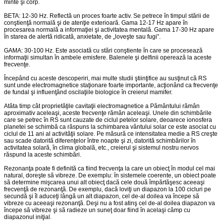
minte şi corp.
BETA: 12-30 Hz. Reflectă un proces foarte activ. Se petrece în timpul stării de
conştienţă normală şi de atenţie exterioară. Gama 12-17 Hz apare în
procesarea normală a informaţiei şi activitatea mentală. Gama 17-30 Hz apare
în starea de alertă ridicată, anxietate, de „loveşte sau fugi”.
GAMA: 30-100 Hz. Este asociată cu stări conştiente în care se procesează
informaţii simultan în ambele emisfere. Balenele şi delfinii operează la aceste
frecvenţe.
Începând cu aceste descoperiri, mai multe studii ştiinţifice au susţinut că RS
sunt unde electromagnetice staţionare foarte importante, acţionând ca frecvenţe
de fundal şi influenţând oscilaţiile biologice în creierul mamifer.
Atâta timp cât proprietăţile cavitaţii electromagnetice a Pământului rămân
aproximativ aceleaşi, aceste frecvenţe rămân aceleaşi. Unele din schimbările
care se petrec în RS sunt cauzate de ciclul petelor solare, deoarece ionosfera
planetei se schimbă ca răspuns la schimbarea vântului solar ce este asociat cu
ciclul de 11 ani al activităţii solare. Pe măsură ce intensitatea medie a RS creşte
sau scade datorită diferenţelor între noapte şi zi, datorită schimbărilor în
activitatea solară, în clima globală, etc., creierul şi sistemul nostru nervos
răspund la aceste schimbări.
Rezonanţa poate fi definită ca fiind frecvenţa la care un obiecţ în modul cel mai
natural, doreşte să vibreze. De exemplu: în sistemele coerente, un obiect poate
să determine mişcarea unui alt obiecţ dacă cele două împărtăşesc aceeaşi
frecvenţă de rezonanţă. De exemplu, dacă loviţi un diapazon la 100 cicluri pe
secundă şi îl aduceţi lângă un alt diapazon, cel de-al doilea va începe să
vibreze cu aceeaşi rezonanţă. Deşi nu a fost atinş cel de-al doilea diapazon va
începe să vibreze şi să radieze un suneţ doar fiind în acelaşi câmp cu
diapazonul iniţial.