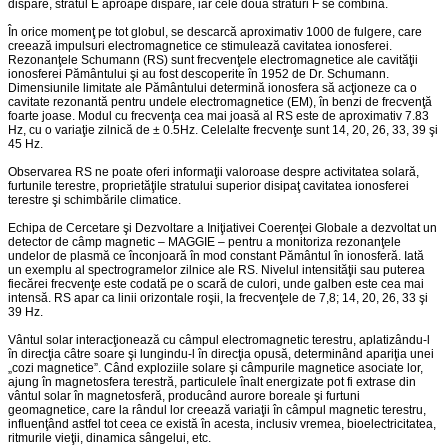
dispare, stratul E aproape dispare, iar cele două straturi F se combină.
În orice momenţ pe tot globul, se descarcă aproximativ 1000 de fulgere, care
creează impulsuri electromagnetice ce stimulează cavitatea ionosferei.
Rezonanţele Schumann (RS) sunt frecvenţele electromagnetice ale cavităţii
ionosferei Pământului şi au fost descoperite în 1952 de Dr. Schumann.
Dimensiunile limitate ale Pământului determină ionosfera să acţioneze ca o
cavitate rezonantă pentru undele electromagnetice (EM), în benzi de frecvenţă
foarte joase. Modul cu frecvenţa cea mai joasă al RS este de aproximativ 7.83
Hz, cu o variaţie zilnică de ± 0.5Hz. Celelalte frecvenţe sunt 14, 20, 26, 33, 39 şi
45 Hz.
Observarea RS ne poate oferi informaţii valoroase despre activitatea solară,
furtunile terestre, proprietăţile stratului superior disipaţ cavitatea ionosferei
terestre şi schimbările climatice.
Echipa de Cercetare şi Dezvoltare a Iniţiativei Coerenţei Globale a dezvoltat un
detector de câmp magnetic – MAGGIE – pentru a monitoriza rezonanţele
undelor de plasmă ce înconjoară în mod constant Pământul în ionosferă. Iată
un exemplu al spectrogramelor zilnice ale RS. Nivelul intensităţii sau puterea
fiecărei frecvenţe este codată pe o scară de culori, unde galben este cea mai
intensă. RS apar ca linii orizontale roşii, la frecvenţele de 7,8; 14, 20, 26, 33 şi
39 Hz.
Vântul solar interacţionează cu câmpul electromagnetic terestru, aplatizându-l
în direcţia câtre soare şi lungindu-l în direcţia opusă, determinând apariţia unei
„cozi magnetice”. Când exploziile solare şi câmpurile magnetice asociate lor,
ajung în magnetosfera terestră, particulele înalt energizate pot fi extrase din
vântul solar în magnetosferă, producând aurore boreale şi furtuni
geomagnetice, care la rândul lor creează variaţii în câmpul magnetic terestru,
influenţând astfel tot ceea ce există în acesta, inclusiv vremea, bioelectricitatea,
ritmurile vieţii, dinamica sângelui, etc.