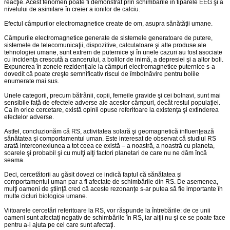
reacţie. Acest fenomen poate fi demonstrat prin schimbările în tiparele EEG şi a
nivelului de asimilare în creier a ionilor de calciu.
Efectul câmpurilor electromagnetice create de om, asupra sănătăţii umane.
Câmpurile electromagnetice generate de sistemele generatoare de putere,
sistemele de telecomunicaţii, dispozitive, calculatoare şi alte produse ale
tehnologiei umane, sunt extrem de puternice şi în unele cazuri au fost asociate
cu incidenţa crescută a cancerului, a bolilor de inimă, a depresiei şi a altor boli.
Expunerea în zonele rezidenţiale la câmpuri electromagnetice puternice s-a
dovedit că poate creşte semnificativ riscul de îmbolnăvire pentru bolile
enumerate mai sus.
Unele categorii, precum bătrânii, copii, femeile gravide şi cei bolnavi, sunt mai
sensibile faţă de efectele adverse ale acestor câmpuri, decât restul populaţiei.
Ca în orice cercetare, există opinii opuse referitoare la existenţa şi extinderea
efectelor adverse.
Astfel, concluzionăm că RS, activitatea solară şi geomagnetică influenţează
sănătatea şi comportamentul uman. Este interesat de observat că studiul RS
arată interconexiunea a tot ceea ce există – a noastră, a noastră cu planeta,
soarele şi probabil şi cu mulţi alţi factori planetari de care nu ne dăm încă
seama.
Deci, cercetătorii au găsit dovezi ce indică faptul că sănătatea şi
comportamentul uman par a fi afectate de schimbările din RS. De asemenea,
mulţi oameni de ştiinţă cred că aceste rezonanţe s-ar putea să fie importante în
multe cicluri biologice umane.
Viitoarele cercetări referitoare la RS, vor răspunde la întrebările: de ce unii
oameni sunt afectaţi negativ de schimbările în RS, iar alţii nu şi ce se poate face
pentru a-i ajuta pe cei care sunt afectaţi.