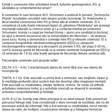
Există o conexiune între activitatea solară, furtunile geomagnetice, RS, şi
sănătatea şi comportamentul uman?
În momentul în care fizicianul W.O. Schumann a publicat în jurnalul „Technische
Physik” rezultatele cercetării sale despre aceste rezonanţe, Dr. Ankermuller a
făcut imediat conexiunea între RS şi ritmul alfa al undelor cerebrale. El a
considerat că este foarte interesant faptul că „gândirea Pământului” are aceeaşi
rezonanţă naturală cu creierul uman şi l-a contactat imediat pe profesorul
Schumann. Acesta l-a rugat pe Herbert Konig – atunci era candidat la doctoraţ
iar apoi a devenit succesorul său la Universitatea din Munchen – să studieze
acest lucru. Konig a demonstrat o corelaţie între RS şi ritmurile creierului. El a
comparat înregistrările electroencefalogramelor (EEG) cu câmpurile
electromagnetice naturale şi a descoperit că primele 5 RS, din plaja 0-35 Hz,
sunt în aceeaşi gamă de frecvenţă ca şi undele cerebrale înregistrate pe EEG şi
că semnalul de 7,8 Hz este foarte apropiat de frecvenţa ritmului cerebral alfa.
Frecvenţele cerebrale sunt grupate astfel:
DELTA: 0.5 – 4 Hz. Caracterizează starea de somn fără vise sau starea de
inconştienţă.
THETA: 4-7 Hz. Este asociată cu prima fază a somnului, sau moţăiala. Apare şi
în meditaţia profundă când suntem treji dar deschişi către imaginare mentală.
Este asociată cu creativitatea, intuiţia, fantezia, reveria. Se crede că reflectă
activitatea sistemului limbic şi o activitate crescută se observă în anxietate,
activarea comportamentală şi inhibiţie.
ALFA: 8-12 Hz. Acesta este ritmul principal la un adult relaxat. Este prezent pe
parcursul întregii vieţi. Este considerată o stare normală de luciditate, dar nu de
procesare activă de informaţii. Alfa a fost asociat cu creativitatea, lucrul mental,
starea de calm, de învăţare, coordonarea mentala şi a întregului format de