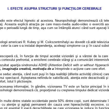
I.
EFECTE ASUPRA STRUCTURII
ŞI FUNCŢIILOR CEREBRALE
udio este efectul hipnotic al acestora. Neuropsihologii demonstrează că tele
lpha). Aceasta explică atracţia pe care mass-media audio-video o exercită as
aţi pe o perioadă lungă de timp, aşa cum se întâmplă atunci când sunt aşezaţi în 
ologii americani R. Kubey
şi M. Csikszentmihalyi au dovedit că atât televiziun
 celor la care s-a instalat dependenţa, aceleaşi simptome ca şi în cazul subs
descoperă că, în funcţie de timpul acordat vizionării şi a vârstei de la car
a cortexului prefrontal, a emisferei cerebrale stângi şi a comunicării interemisfe
 rezultat apariţia sindromului ADHD
(Attention Deficit with or without Hyperacti
 imaginaţia creativă, motivaţia de a
întreprinde o ac
ţiune care cere efort.
 seduc atenţia, când sunt puşi în faţa realităţii (diferite activităţi zilnice) c
nui spectacol. Aşteptarea nefiindu-le satisfăcută, atenţia este dezactivată ş
t, totul îi plictiseşte.
ocesarea informaţiei, în gândire, vizionarea TV este un factor principal în i
sihologii demonstrează că, proporţional cu creşterea timpului dedicat vizionări
în multe dintre statele occidentale peste 50% dintre copii, sunt determinate 
cu atenţie şi agitaţi permanent din cauza unei hiperactivităţi excesive, co
 un rol esenţial îl joacă dezechilibrele pe care vizionarea le induce în func