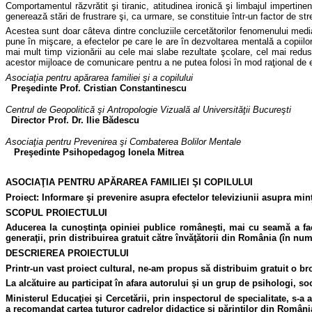
Comportamentul r
ăzvrătit şi tiranic, atitudinea ironică şi limbajul impertin
generează stări de frustrare şi, ca urmare, se constituie într-un factor de str
Acestea sunt doar câteva dintre concluziile cercet
ătorilor fenomenului medi
pune în mişcare, a efectelor pe care le are în dezvoltarea mentală a copiilor
mai mult timp vizionării au cele mai slabe rezultate şcolare, cel mai redus
acestor mijloace de comunicare pentru a ne putea folosi în mod raţional de el
Asocia
ţia pentru apărarea familiei şi a copilului
Pre
şedinte Prof. Cristian Constantinescu
Centrul de Geopolitic
ă şi
Antropologie Vizuală al Universităţii Bucureşti
Director Prof. Dr.
Ilie B
ădescu
Asocia
ţia pentru Prevenirea şi Combaterea Bolilor Mentale
Pre
şedinte Psihopedagog Ionela Mitrea
ASOCIAŢIA PENTRU APĂRAREA FAMILIEI ŞI COPILULUI
Proiect: Informare şi prevenire asupra efectelor televiziunii asupra min
SCOPUL PROIECTULUI
Aducerea la cunoştinţa opiniei publice româneşti, mai cu seamă a facto
generaţii, prin distribuirea gratuit către învăţătorii din România (î
DESCRIEREA PROIECTULUI
Printr-un vast proiect cultural, ne-am propus să distribuim gratuit o b
La alcătuire au participat în afara autorului şi un grup de psihologi, so
Ministerul Educaţiei şi Cercetării, prin inspectorul de specialitate, s-a 
a recomandat cartea tuturor cadrelor didactice şi părinţilor din România,