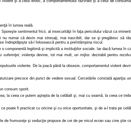
violent şi a celui erotic, a comportamentului răzvrătit şi a celui de consumat
lenţă în lumea reală.
poreşte sentimentul fricii, al insecurităţii în faţa pericolului văzut ca iminent
 nu numai că devin mai stresaţi, mai irascibili, dar se şi pregătesc să răs
se îndreptăţeşte să-l folosească pentru a preîntâmpina riscul.
 componentă legitimă şi implicită a instituţiilor sociale. Iar dacă lumea în ca
i şi suferinţei; violenţa devine, tot mai mult, un mijloc dezirabil pentru rezo
 impulsurile violente. De la joacă până la obsesie, comportamentul violent devi
maturizare precoce din punct de vedere sexual. Cercetările constată apariţia un
un consum sporit.
ea, la ceea ce putem aştepta de la celălalt şi, mai cu seamă, la ceea ce treb
ce poate fi practicat cu oricine şi cu orice oportunitate, şi de a-l trata pe celă
dele de frumuseţe şi seducţie propuse de cei de pe micul ecran sau cine ştie c