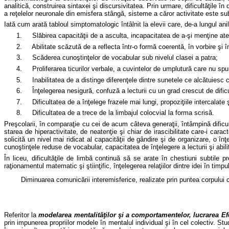
analitică, construirea sintaxei şi discursivitatea. Prin urmare, dificultăţile î
a reţelelor neuronale din emisfera stângă, sisteme a căror activitate este su
Iat
ă cum arată tabloul simptomatologic întâlnit la elevii care, de-a lungul an
1.
Sl
ăbirea capacităţii de a asculta, incapacitatea de a-şi menţine aten
2.
Abilitate sc
ăzută de a reflecta într-o formă coerentă, în vorbire şi î
3.
Sc
ăderea cunoştinţelor de vocabular sub nivelul clasei a patra;
4.
Proliferarea ticurilor verbale, a cuvintelor de umplutur
ă care nu spu
5.
Inabilitatea de a distinge diferen
ţele dintre sunetele ce alcătuiesc cu
6.
În
ţelegerea nesigură, confuză a lecturii cu un grad crescut de dificu
7.
Dificultatea de a în
ţelege frazele mai lungi, propoziţiile intercalat
8.
Dificultatea de a trece de la limbajul colocvial la forma scris
ă.
Pre
şcolarii, în comparaţie cu cei de acum câteva generaţii, întâmpină dificu
starea de hiperactivitate, de neatenţie şi chiar de irascibilitate care-i car
solicită un nivel mai ridicat al capacităţii de gândire şi de organizare, o în
cunoştinţele reduse de vocabular, capacitatea de înţelegere a lecturii şi abil
În liceu, dificult
ăţile de limbă continuă să se arate în chestiuni subtile pre
raţionamentul matematic şi ştiinţific, înţelegerea relaţiilor dintre idei în timpul
Diminuarea comunic
ării interemisferice, realizate prin puntea corpului
Referitor la
modelarea mentalit
ăţilor şi a comportamentelor, lucrarea E
prin impunerea propriilor modele în mentalul individual şi în cel colectiv. 