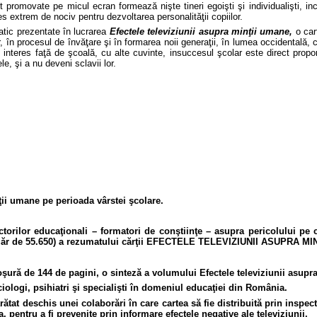
ent promovate pe micul ecran formează nişte tineri egoişti şi individualişti, in
es extrem de nociv pentru dezvoltarea personalităţii copiilor.
atic prezentate în lucrarea
Efectele televiziunii asupra min
ţii umane,
o car
, în procesul de învăţare şi în formarea noii generaţii, în lumea occidentală, 
 interes faţă de şcoală, cu alte cuvinte, insuccesul şcolar este direct propor
e, şi a nu deveni sclavii lor.
ţii umane pe perioada vârstei şcolare.
rilor educaţionali – formatori de conştiinţe – asupra pericolului pe ca
n număr de 55.650) a rezumatului cărţii EFECTELE TELEVIZIUNII ASUPRA M
roşură de 144 de pagini, o sinteză a volumului Efectele televiziunii asupr
ciologi, psihiatri şi specialişti în domeniul educaţiei din România.
arătat deschis unei colaborări în care cartea să fie distribuită prin inspe
 pentru a fi prevenite prin informare efectele negative ale televiziunii.