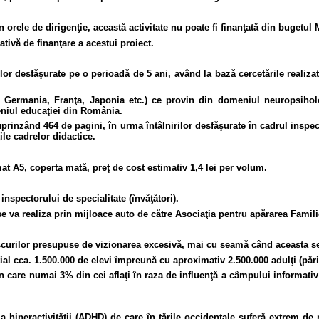
n orele de dirigenţie, această activitate nu poate fi finanţată din bugetul 
ativă de finanţare a acestui proiect.
ilor desfăşurate pe o perioadă de 5 ani, având la bază cercetările realiza
 Germania, Franţa, Japonia etc.) ce provin din domeniul neuropsihologi
meniul educaţiei din România.
prinzând 464 de pagini, în urma întâlnirilor desfăşurate în cadrul inspect
ile cadrelor didactice.
mat A5, coperta mată, preţ de cost estimativ 1,4 lei per volum.
inspectorului de specialitate (învăţători).
 se va realiza prin mijloace auto de către Asociaţia pentru apărarea Famili
scurilor presupuse de vizionarea excesivă, mai cu seamă când aceasta se 
al cca. 1.500.000 de elevi împreună cu aproximativ 2.500.000 adulţi (părinţ
n care numai 3% din cei aflaţi în raza de influenţă a câmpului informativ 
şi a hiperactivităţii (ADHD) de care în ţările occidentale suferă extrem d