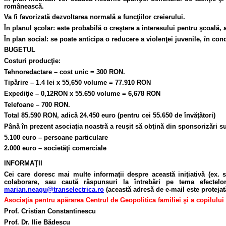
românească.
Va fi favorizată dezvoltarea normală a funcţiilor creierului.
În planul şcolar: este probabilă o creştere a interesului pentru şcoală, a
În plan social: se poate anticipa o reducere a violenţei juvenile, în con
BUGETUL
Costuri producţie:
Tehnoredactare – cost unic = 300 RON.
Tipărire – 1.4 lei x 55,650 volume = 77.910 RON
Expediţie – 0,12RON x 55.650 volume = 6,678 RON
Telefoane – 700 RON.
Total 85.590 RON, adică 24.450 euro (pentru cei 55.650 de învăţători)
Până în prezent asociaţia noastră a reuşit să obţină din sponsorizări s
5.100 euro – persoane particulare
2.000 euro – societăţi comerciale
INFORMAŢII
Cei care doresc mai multe informaţii despre această iniţiativă (ex. 
colaborare, sau caută răspunsuri la întrebări pe tema efectelo
marian.neagu@transelectrica.ro
(această adresă de e-mail este protejat
Asociaţia pentru apărarea Centrul de Geopolitica familiei şi a copilului 
Prof. Cristian Constantinescu
Prof. Dr. Ilie Bădescu