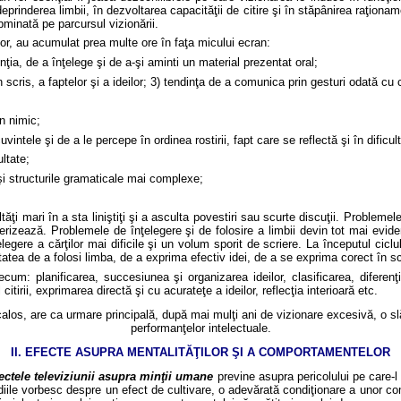
n deprinderea limbii, în dezvoltarea capacităţii de citire şi în stăpânirea raţio
bminată pe parcursul vizionării.
ilor, au acumulat prea multe ore în faţa micului ecran:
ţia, de a înţelege şi de a-şi aminti un material prezentat oral;
n scris, a faptelor şi a ideilor; 3) tendinţa de a comunica prin gesturi odată cu
n nimic;
vintele şi de a le percepe în ordinea rostirii, fapt care se reflectă şi în dificul
ltate;
e şi structurile gramaticale mai complexe;
lt
ăţi mari în a sta liniştiţi şi a asculta povestiri sau scurte discuţii. Probleme
acterizează. Problemele de înţelegere şi de folosire a limbii devin tot mai evid
ţelegere a cărţilor mai dificile şi un volum sporit de scriere. La începutul ci
itatea de a folosi limba, de a exprima efectiv idei, de a se exprima corect în sc
cum: planificarea, succesiunea şi organizarea ideilor, clasificarea, diferenţ
 citirii, exprimarea directă şi cu acurateţe a ideilor, reflecţia interioară etc.
 calos, are ca urmare principală, după mai mulţi ani de vizionare excesivă, o sl
performanţelor intelectuale.
II. EFECTE ASUPRA MENTALIT
ĂŢILOR ŞI A COMPORTAMENTELOR
fectele televiziunii asupra minţii umane
previne asupra pericolului pe care-l
Studiile vorbesc despre un efect de cultivare, o adevărată condiţionare a unor 