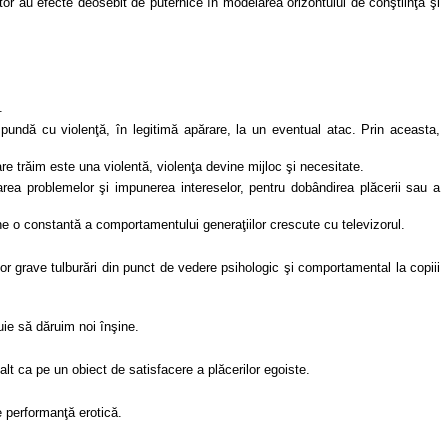
or au efecte deosebit de puternice în modelarea orizontului de conştiinţă şi
.
pundă cu violenţă, în legitimă apărare, la un eventual atac. Prin aceasta,
re trăim este una violentă, violenţa devine mijloc şi necesitate.
lvarea problemelor şi impunerea intereselor, pentru dobândirea plăcerii sau a
ne o constantă a comportamentului generaţiilor crescute cu televizorul.
or grave tulburări din punct de vedere psihologic şi comportamental la copiii
uie să dăruim noi înşine.
lalt ca pe un obiect de satisfacere a plăcerilor egoiste.
e performanţă erotică.