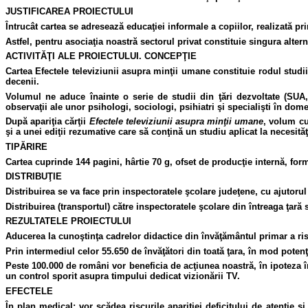
JUSTIFICAREA PROIECTULUI
Întrucât cartea se adresează educaţiei informale a copiilor, realizată pri
Astfel, pentru asociaţia noastră sectorul privat constituie singura altern
ACTIVITĂŢI
ALE
PROIECTULUI. CONCEPŢIE
Cartea Efectele televiziunii asupra minţii umane constituie rodul studi
decenii.
Volumul ne aduce înainte o serie de studii din ţări dezvoltate (SUA,
observaţii ale unor psihologi, sociologi, psihiatri şi specialişti în do
După apariţia cărţii
Efectele televiziunii asupra minţii umane
, volum cu
şi a unei ediţii rezumative care să conţină un studiu aplicat la necesităţ
TIPĂRIRE
Cartea cuprinde 144 pagini, hârtie 70 g, ofset de producţie internă, for
DISTRIBUŢIE
Distribuirea se va face prin inspectoratele şcolare judeţene, cu ajutorul 
Distribuirea (transportul) către inspectoratele şcolare din întreaga ţară
REZULTATELE PROIECTULUI
Aducerea la cunoştinţa cadrelor didactice din învăţământul primar a ri
Prin intermediul celor 55.650 de învăţători din toată ţara, în mod potenţi
Peste 100.000 de români vor beneficia de acţiunea noastră, în ipoteza î
un control sporit asupra timpului dedicat vizionării TV.
EFECTELE
În plan medical: vor scădea riscurile apariţiei deficitului de atenţie 