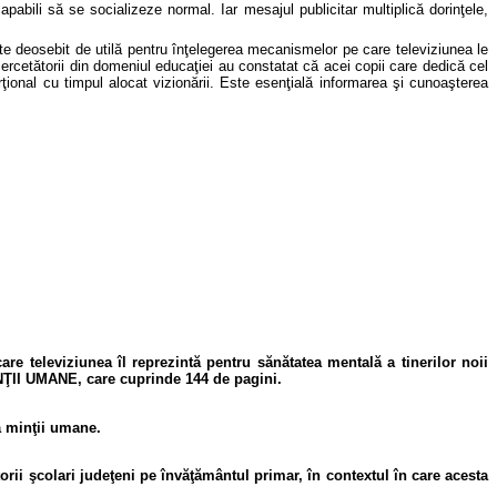
capabili să se socializeze normal. Iar mesajul publicitar multiplică dorinţele,
te deosebit de util
ă pentru înţelegerea mecanismelor pe care televiziunea le
cercetătorii din domeniul educaţiei au constatat că acei copii care dedică cel
ţional cu timpul alocat vizionării. Este esenţială informarea şi cunoaşterea
re televiziunea îl reprezintă pentru sănătatea mentală a tinerilor noii
INŢII UMANE, care cuprinde 144 de pagini.
a minţii umane.
ctorii şcolari judeţeni pe învăţământul primar, în contextul în care acesta