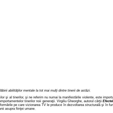
ăbirii abilităţilor mentale la tot mai mulţi dintre tinerii de astăzi.
iilor şi al tinerilor, şi ne referim nu numai la manifestările violente, este imp
comportamentelor tinerilor noii generaţii. Virgiliu Gheorghe, autorul c
ărţii
Efecte
nsformările pe care vizionarea TV le produce în dezvoltarea structurală şi în fu
unii asupra fiinţei umane.