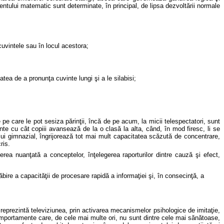
namentului matematic sunt determinate, în principal, de lipsa dezvoltării normale
 cuvintele sau în locul acestora;
tatea de a pronunţa cuvinte lungi şi a le silabisi;
le pe care le pot sesiza părinţii, încă de pe acum, la micii telespectatori, sunt
ente cu cât copiii avansează de la o clasă la alta, când, în mod firesc, li se
clului gimnazial, îngrijorează tot mai mult capacitatea scăzută de concentrare,
ris.
ierea nuanţată a conceptelor, înţelegerea raporturilor dintre cauză şi efect,
ăbire a capacităţii de procesare rapidă a informaţiei şi, în consecinţă, a
 reprezint
ă televiziunea, prin activarea mecanismelor psihologice de imitaţie,
comportamente care, de cele mai multe ori, nu sunt dintre cele mai sănătoase,