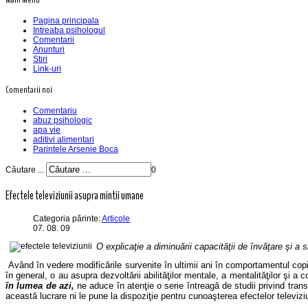
Pagina principala
Intreaba psihologul
Comentarii
Anunturi
Stiri
Link-uri
Comentarii noi
Comentariu
abuz psihologic
apa vie
aditivi alimentari
Parintele Arsenie Boca
Căutare ...
0
Efectele televiziunii asupra mintii umane
Categoria părinte:
Articole
07. 08. 09
O explica
ţie a diminuării capacităţii de învăţare şi a sl
Având în vedere modific
ările survenite în ultimii ani în comportamentul cop
în general, o au asupra dezvoltării abilităţilor mentale, a mentalităţilor şi a 
în lumea de azi,
ne aduce în aten
ţie o serie întreagă de studii privind tra
această lucrare ni le pune la dispoziţie pentru cunoaşterea efectelor televizi