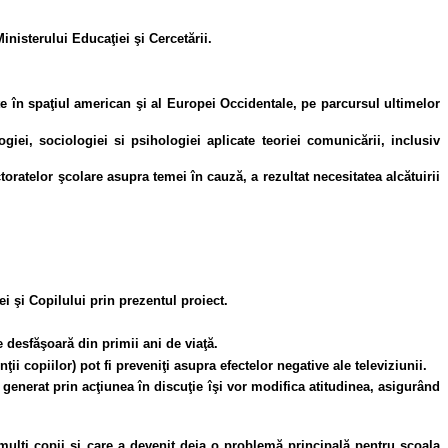
Ministerului Educaţiei şi Cercetării.
te în spaţiul american şi al Europei Occidentale, pe parcursul ultimelor
ei, sociologiei si psihologiei aplicate teoriei comunicării, inclusiv
oratelor şcolare asupra temei în cauză, a rezultat necesitatea alcătuirii
ei şi Copilului prin prezentul proiect.
desfăşoară din primii ani de viaţă.
ii copiilor) pot fi preveniţi asupra efectelor negative ale televiziunii.
generat prin acţiunea în discuţie îşi vor modifica atitudinea, asigurând
e mulţi copii şi care a devenit deja o problemă principală pentru şcoala