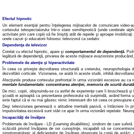
Efectul hipnotic
Un element esen
ţial pentru înţelegerea mijloacelor de comunicare video-a
cortexului telespectatorului într-o stare semihipnotică (unde cerebrale a
activitate prin care copiii să fie liniştiţi atât de repede şi aproape imobiliz
unele cazuri şi educatorii folosesc televiz
orul ca sedativ.
Dependen
ţa de televizor
Corelat cu efectul hipnotic, apare
şi
comportamentul de dependen
ţă.
Psih
legătură de dependenţă, privarea de aceste mijloace evazioniste producând,
Problemele de aten
ţie şi hiperactivitate
În ceea ce prive
şte dezvoltarea structurală a creierului, neuropsihologia 
dezvoltării corticale. Vizionarea, se arată în aceste studii, inhibă dezvoltare
Afec
ţiunile produse cortexului prefrontal în urma vizionării excesive au ca
mentale fundamentale: concentrarea atenţiei, memoria de scurtă durată,
De mici, copiii, obi
şnuindu-se cu astfel de experienţe care îi bruschează şi le
şcoală ei aşteaptă ca prezentarea profesorului să surprindă, având forma u
este faptul că ei nu mai găsesc nimic interesant din tot ceea ce presupune efor
De
şi televiziunea generează o atitudine mentală pasivă, o întârziere în pr
impulsivitatea excesivă sunt stări ce apar în urma vizionării repetate. Neurop
Incapacit
ăţi de învăţare
Problemele de înv
ăţare - LD
(Learning disabilities)
, sindrom de care sufer
ă 
scăzută privind învăţarea de noi cunoştinţe, incapabili să se concentreze 
simptomatologi
c
al deficienţelor de învăţare observate la copiii de astăzi,