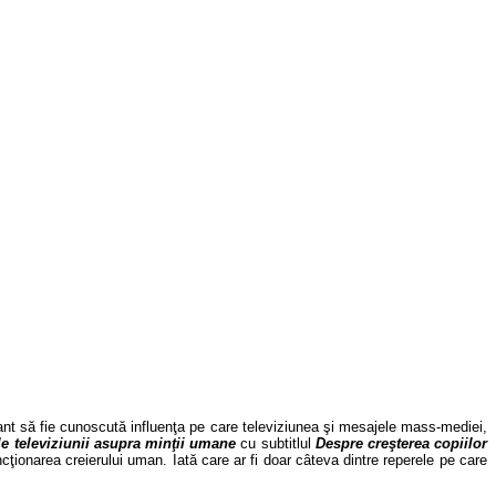
ortant să fie cunoscută influenţa pe care televiziunea şi mesajele mass-mediei,
le televiziunii asupra min
ţii umane
cu subtitlul
D
espre creşterea copiilor
ncţionarea creierului uman. Iată care ar fi doar câteva dintre reperele pe care