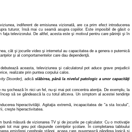
viziunea, indiferent de emisiunea vizionată, are ca prim efect introducerea
upra tuturor, însă mai cu seamă asupra copiilor. Este imposibil de găsit o
faţa televizorului. De altfel, acesta este şi motivul pentru care părinţii şi în
ea, cât şi jocurile video şi internetul au capacitatea de a genera o puternică
tanţelor şi al comportamentelor care dau dependenţă.
e debutează aceasta, televiziunea şi calculatorul pot aduce grave prejudicii
rice, realizate prin puntea corpului calos.
vity Disorder),
adic
ă
sl
ăbirea, până la nivelul patologic a unor capacităţi
are nu şochează în nici un fel, nu-şi mai pot concentra atenţia. De exemplu, la
i încep să se gândească la cu totul altceva. Un simptom al acestei tendinţe
nducerea hiperactivităţii. Agitaţia extremă, incapacitatea de
"
a sta locului",
i, creşte hiperactivitatea.
în bună măsură de vizionarea TV şi de jocurile pe calculator. Cu o motivaţie
piii tot mai greu pot răspunde cerinţelor şcolare
.
În completarea tabloului
ţionarea emisferei cerebrale stângi, aceea care guvernează gândirea logică şi