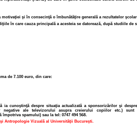
 motivaţiei şi în consecinţă o îmbunătăţire generală a rezultatelor şcolare
diţiile în care cauza principală a acesteia se datorează, după studiile de 
uma de 7.100 euro, din care:
să ia cunoştinţă despre situaţia actualizată a sponsorizărilor şi despr
r negative ale televizorului asupra creierului copiilor etc.) su
ă împotriva spamului) sau la tel: 0747 494 568.
şi Antropologie Vizuală al Universităţii Bucureşti.