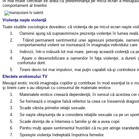
în mai multe cercetări se arată că predominanţa pe micul ecran a mesajului 
comportament al tinerilor.
Violen
ţa naşte violenţă
Toate studiile sociologice dovedesc c
ă violenţa de pe micul ecran naşte vio
1.
Oamenii ajung s
ă supraestimeze prezenţa violenţei în lumea reală. S
2.
Tr
ăind permanent sentimentul unei agresiuni potenţiale, oamenii
comportamentul violent se insinuează în imaginaţia individului care 
3.
Indivizii, într-o m
ăsură tot mai mare, percep această violenţă ca pe o
4.
Apare o desensibilizare a oamenilor în fa
ţa violenţei, a dureri
confortului dorit.
5.
Tinerii devin tot mai impulsivi, mai pu
ţin capabili să-şi controleze
Efectele erotismului TV
Mesajul erotic incit
ă imaginaţia copiilor şi contribuie în mod esenţial la o 
şi tinerii care s-au obişnuit cu consumul de materiale erotice.
1.
Materialele erotice creeaz
ă dependenţă, în sensul că acestea cer 
2.
Se formeaz
ă o imagine falsă referitor la ceea ce înseamnă dragost
3.
Scade vârsta primelor rela
ţii sexuale.
4.
Se na
şte obişnuinţa de a considera relaţiile sexuale ca pe un sport 
5.
Scade dorin
ţa de a întemeia o familie şi de a avea copii.
6.
Pentru mul
ţi apare sentimentul frustrării că nu pot atinge standar
7.
Spore
şte violenţa îndreptată împotriva femeilor.