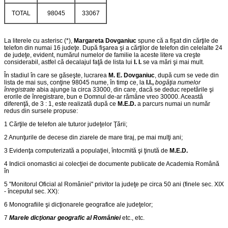
TOTAL
98045
33067
La literele cu asterisc (*),
Margareta Dovganiuc
spune că a fişat din cărţile de
telefon din numai 16 judeţe. După fişarea şi a cărţilor de telefon din celelalte 24
de judeţe, evident, numărul numelor de familie la aceste litere va creşte
considerabil, astfel că decalajul faţă de lista lui
I. I.
se va mări şi mai mult.
În stadiul în care se găseşte, lucrarea
M. E. Dovganiuc
, după cum se vede din
lista de mai sus, conţine 98045 nume, în timp ce, la
I.I.,
bogăţia numelor
înregistrate
abia ajunge la circa 33000, din care, dacă se deduc repetările şi
erorile de înregistrare, bun e Domnul de-ar rămâne vreo 30000. Această
diferenţă, de 3 : 1, este realizată după ce
M.E.D.
a parcurs numai un număr
redus din sursele propuse:
1 Cărţile de telefon ale tuturor judeţelor Ţării;
2 Anunţurile de decese din ziarele de mare tiraj, pe mai mulţi ani;
3 Evidenţa computerizată a populaţiei, întocmită şi ţinută de
M.E.D.
4 Indicii onomastici ai colecţiei de documente publicate de Academia Română
în
5 "Monitorul Oficial al României" privitor la judeţe pe circa 50 ani (finele sec. XIX
- începutul sec. XX):
6 Monografiile şi dicţionarele geografice ale judeţelor;
7
Marele dicţionar geografic al României
etc., etc.