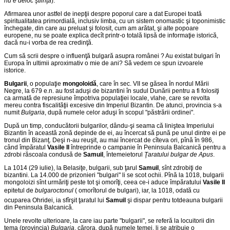
nu e deloc ştiinţă
).
Afirmarea unor astfel de inepţii despre poporul care a dat Europei toată
spiritualitatea primordială, inclusiv limba, cu un sistem onomastic şi toponimistic
închegate, din care au preluat şi folosit, cum am arătat, şi alte popoare
europene, nu se poate explica decît printr-o totală lipsă de informaţie istorică,
dacă nu-i vorba de rea credinţă.
Cum să scrii despre o influenţă bulgară asupra românei ? Au existat bulgari în
Europa în ultimii aproximativ o mie de ani? Să vedem ce spun izvoarele
istorice.
Bulgarii
, o populaţie
mongoloidă
, care în sec. VII se găsea în nordul Mării
Negre, la 679 e.n. au fost aduşi de bizantini în sudul Dunării pentru a fi folosiţi
ca armată de represiune împotriva populaţiei locale, vlahe, care se revolta
mereu contra fiscalităţii excesive din Imperiul Bizantin. De atunci, provincia s-a
numit
Bulgaria
, după numele celor aduşi în scopul "păstrării ordinei".
După un timp, conducătorii bulgarilor, dându-şi seama că liniştea Imperiului
Bizantin în această zonă depinde de ei, au încercat să pună pe unul dintre ei pe
tronul din Bizanţ. Deşi n-au reuşit, au mai încercat de cîteva ori, pînă în 986,
când împăratul
Vasile II
întreprinde o campanie în Peninsula Balcanică pentru a
zdrobi răscoala condusă de
Samuil
, întemeietorul
Ţaratului bulgar de Apus
.
La 1014 (29 iulie), la Belasiţe, bulgarii, sub ţarul
Samuil
, sînt zdrobiţi de
bizantini. La 14.000 de prizonieri "bulgari" li se scot ochii. Pînă la 1018, bulgarii
mongoloizi sînt urmăriţi peste tot şi omorîţi, ceea ce-i aduce împăratului
Vasile II
epitetul de
bulgaroctonul
( omorîtorul de bulgari), iar, la 1018, odată cu
ocuparea Ohridei, ia sfîrşit ţaratul lui
Samuil
şi dispar pentru totdeauna bulgarii
din Peninsula Balcanică.
Unele revolte ulterioare, la care iau parte "bulgarii", se referă la locuitorii din
tema (provincia)
Bulgaria
, cărora, după numele temei, li se atribuie o