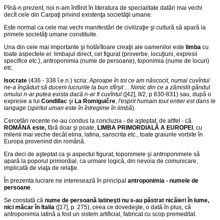
Pînă-n prezent, noi n-am întîlnit în literatura de specialitate datări mai vechi
decît cele din Carpaţi privind existenţa societăţii umane.
Este normal ca cele mai vechi manifestări de civilizaţie şi cultură să apară la
primele societăţi umane constituite.
Una din cele mai importante şi hotărîtoare creaţii ale oamenilor este
limba
cu
toate aspectele ei: limbajul direct, cel figurat (proverbe, locuţiuni, expresii
specifice etc.), antroponimia (nume de persoane), toponimia (nume de locuri)
etc.
Isocrate
(436 - 338 î.e.n.) scria:
Aproape în tot ce am născocit, numai cuvîntul
ne-a îngăduit să ducem lucrurile la bun sfîrşit ... Nimic din ce a zămislit gândul
omului n-ar putea exista dacă n-ar fi cuvîntul
([42], II/2, p 830-831) sau, după o
expresie a lui
Condillac
şi
La Romiguičre
,
l'esprit humain tout entier est dans le
langage
(
spiritul uman este în întregime în limbă
).
Cercetări recente ne-au condus la concluzia - de aşteptat, de altfel - că
ROMÂNA este,
fără doar şi poate,
LIMBA PRIMORDIALĂ A EUROPEI
, cu
milenii mai veche decât elina, latina, sanscrita etc., toate graiurile vorbite în
Europa provenind din română.
Era deci de aşteptat ca şi aspectul figurat, toponimele şi antroponimele să
apară la poporul primordial, ca urmare logică, din nevoia de comunicare,
implicată de viaţa de relaţie.
În prezenta lucrare ne interesează în principal
antroponimia - numele de
persoane
.
Se constată că
nume de persoană latineşti nu s-au păstrat nicăieri în lume,
nici măcar în Italia
([17], p. 275), ceea ce dovedeşte, o dată în plus, că
antroponimia latină a fost un sistem artificial, fabricat cu scop premeditat.