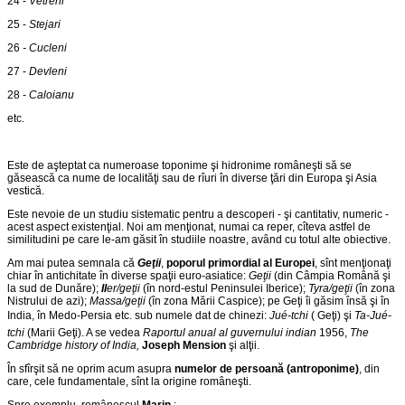
24 -
Vetreni
25 -
Stejari
26
- Cucleni
27 -
Devleni
28 -
Caloianu
etc.
Este de aşteptat ca numeroase toponime şi hidronime româneşti să se
găsească ca nume de localităţi sau de rîuri în diverse ţări din Europa şi Asia
vestică.
Este nevoie de un studiu sistematic pentru a descoperi - şi cantitativ, numeric -
acest aspect existenţial. Noi am menţionat, numai ca reper, cîteva astfel de
similitudini pe care le-am găsit în studiile noastre, având cu totul alte obiective.
Am mai putea semnala că
Geţii
,
poporul primordial al Europei
, sînt menţionaţi
chiar în antichitate în diverse spaţii euro-asiatice:
Geţii
(din Câmpia Română şi
la sud de Dunăre);
Il
er/geţii
(în nord-estul Peninsulei Iberice);
Tyra/geţii
(în zona
Nistrului de azi);
Massa/geţii
(în zona Mării Caspice); pe Geţi îi găsim însă şi în
India, în Medo-Persia etc. sub numele dat de chinezi:
Jué-tchi
( Geţi) şi
Ta-Jué-
tchi
(Marii Geţi). A se vedea
Raportul anual al guvernului indian
1956,
The
Cambridge history of India,
Joseph Mension
şi alţii.
În sfîrşit să ne oprim acum asupra
numelor de persoană (antroponime)
, din
care, cele fundamentale, sînt la origine româneşti.