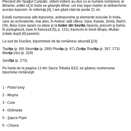
Plecând din Spaţiul Carpatic, viitorii indieni au dus cu ei numele românesc al
Bihariei
, astfel că în India se găseşte
Bihar
, cel mai sigur martor al străvechimii
acestui toponim. În referinţa [4], l-am găsit citat de peste 21 ori.
Există numeroase alte toponime, antroponime şi elemente lexicale în India,
care au echivalente, mai ales, în Ardeal. Iată cîteva:
Gaia, Kalata, Simla, Balch,
Om, Baia
(care apare ca atare şi la
Isidor din Sevilla
-Spania, precum şi
bahia
în portugheză,
baie
în franceză [5], p. 115), transcris în hindi
Bhaja
,
Multan
(citate după [4] passim).
La sud de Dunăre, toponimele de tip românesc abundă [
23
]:
Topl
iţa
(p. 69)
Strum
iţa
(p. 289)
Plav
iţa
(p. 87)
Zlat
iţa
Triad
iţa
(p. 267, 273)
Mar
iţa
(rîu)
(p. 329)
Sard
iţa
(p. 273)
Pe harta de la pagina 13 din
Sacra Tribalia
ă31î, se găsesc numeroase
toponime româneşti:
1
-
Podul lung
2
- Moşna
3
- Cula
4
- Grămada
5 -
Şapca Popii
6
- Clisura