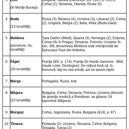
3
Lom
Bulgaria, Suedia (
Larousse
, ed. 1965, p. 1415),
Cehia (2), Slovenia, Olanda, Rusia (5)
(în Munţii Bucegi)
4
Buda
Rusia (3), Belarus (4), Ucraina (3), Lituania (2), Cehia
(2), Ungaria, Belgia (2), Italia, India (
Buda-Gaia
)
(23 localităţi)
5
Moldova
Ţara Galilor (
Mold
), Spania (5), Norvegia (2), Estonia,
Cehia (rîu în Praga), Slovacia, Polonia, Ucraina. În
(provincie, rîu,
sec. XIII, denumirea
Moldova
este menţionată de
localităţi)
Episcopul Paul din Antiohia
6
Făget
Franţa (ă5î, p. 174), Franţa (în Haute Garonne - Midi,
Haute Loire, Dordogne). De reţinut însă că, în
(20 localităţi)
franceză,
fag
nu mai există; azi se spune
hętre
7
Marga
Portugalia, Rusia, Irak
8
Măgura
Bulgaria, Cehia, Slovacia, Polonia, Ucraina (dincolo
de graniţa nordică a României, se găsesc 24
(23 localităţi)
toponime
Măgura
)
9
Murgaşi
Cehia, Jugoslavia, Rusia, Bulgaria (ă14î, p. 87)
10
Tîrnava
Finlanda (2), Ucraina, Slovacia, Cehia, Bulgaria,
Tessalia, Turcia (2)