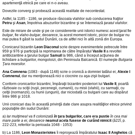
apartenenţă etnică pe care ei n-o aveau.
Dovezile converg şi probează această realitate de necontestat.
Astfel, la 1185 - 1186, se produce răscoala vlahilor sub conducerea fraţilor
Petru
şi
Asan
, împotriva abuzurilor bizantine şi se întemeiază
ţaratul vlahilor
.
Este de mirare de unde şi pe ce considerente unii istorici numesc acest ţarat fie
bulgar
, fie
vlaho-bulgar
, deoarece, la acest moment istoric, picior de bulgar nu
mai putea fi găsit la sudul Dunării, ca de altfel nici în altă zonă din Europa.
Cronicarul bizantin
Leon Diaconul
scrie despre evenimentele petrecute între
959 şi 976 şi participă la reprimarea de către împăratul
Vasile II
a revoltei
antibizantine a ţarului bulgar
Samuil
la 986, când a început acţiunea de
lichidare a bulgarilor, mongoloizi, din Peninsula Balcanică. El numeşte
Bulgaria
Ţara moesilor.
Ana Comnena
(1083 - după 1148) scrie o cronică a domniei tatălui ei,
Alexie I
Comnenul
, dar nu menţionează nici o ciocnire cu aşa-zişii bulgari.
Conform cronicarilor bizantini, împăraţii bizantini posteriori lui
Vasile II
, poartă
războaie cu sciţii (ruşii, pecenegii, cumanii), cu misii (vlahii), cu sarmaţii, cu
celţii (normanzii), cu hunii (ungurii), dar niciodată cu bulgarii care au dispărut
între 986 şi 1018.
Unii cronicari dau în această privinţă date clare asupra realităţilor etnice privind
populaţiile din sudul Dunării:
a)
Iar mulţimea! va fi colonizată
în
ţara bulgarilor, care era pustie
în cea mai
mare parte a ei, deoarece
neamul acela fusese de curând nimicit
(ă22î, p.
222-223, referitor la perioada 1048 - 1053)
b) La 1186,
Leon Monasteriotes
îi reproşează împăratului
Isaac II Anghelos
că