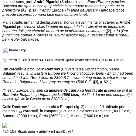
În acest sens, prof.
André Piganiol
(Sorbona) scrie:
Pour l'Europe (sauf les
Balkans) presque tout ce qui précčde la conquęte romaine fait partie de la
préhistoire
(ă2î, p. IX) (
Pentru Europa - în afară de Balcani - aproape tot ce
precede cucerirea romană face parte din preistorie
).
Mai departe, urmărind desfăşurarea istorică a evenimentelor străvechi,
André
Piganiol
precizează:
Mais le point de départ de la civilisation de toutes ces
contrées doit ętre cherché au nord de la péninsule balkanique
([2], p. 6) (
Dar
punctul de pornire al civilizaţiei tuturor acestor regiuni trebuie căutat la nordul
peninsulei balcanice
).
Fig 1 - Vechea Civilizaţie Europeană ca parte a lumii străvechi în perioada maximei sale expansiuni, mileniul al V-lea î.e.n.
Din cercetările prof.
Colin Renfrew
(Universitatea Southampton, Marea
Britanie) rezultă:
In Eastern Europe we know that copper tools - which had been
cross-dated with Greek finds to 2300 B.C. - were being made in what is now
Romania, Bulgaria and Hungary as early as 4500 B.C.
([3], p. 621)
(În estul Europei noi ştim că
uneltele de cupru au fost făcute în
ceea ce sînt azi
România
, Bulgaria şi Ungaria
pe la 4500 î.e.n
.
,
ele fiind datate prin comparaţie
cu cele găsite în Grecia pe la 2300 î.e.n.
)
Colin Renfrew
înscrie pe o hartă a Europei (fig. 2) noile datări obţinute prin
metoda C
corectată, în comparaţie cu datele clasice: Piramidele (3000 î.e.n.),
14
Sumerul (3000 î.e.n.), Creta (2600 î.e.n.), Micene (1600 î.e.n.) etc.
Fig 2 - Datări radiocarbon revizuite privind vechea Europă ([3], p. 617)