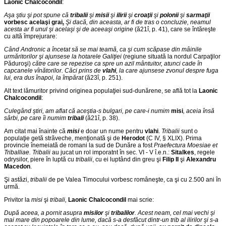
Laonic Chalcocondil
:
Aşa ştiu şi pot spune că
tribalii
şi
misii
şi
ilirii
şi
croaţii
şi
polonii
şi
sarmaţii
vorbesc acelaşi grai
.
Şi dacă, din aceasta, ar fi de tras o concluzie, neamul
acesta ar fi unul şi acelaşi şi de aceeaşi origine
(ă21î, p. 41), care se întăreşte
cu altă împrejurare:
Când Andronic a încetat să se mai teamă, ca şi cum scăpase din mâinile
urmăritorilor şi ajunsese la hotarele Galiţiei
(regiune situată la nordul Carpaţilor
Păduroşi)
către care se repezise ca spre un azil mântuitor, atunci cade în
capcanele vînătorilor. Căci prins de
vlahi
, la care ajunsese zvonul despre fuga
lui, era dus înapoi, la împărat
(ă23î, p. 251).
Alt text lămuritor privind originea populaţiei sud-dunărene, se află tot la
Laonic
Chalcocondil
:
Culegând ştiri, am aflat că aceştia-s bulgari, pe care-i numim
misi
, aceia însă
sârbi, pe care îi numim
tribali
(ă21î, p. 38).
Am citat mai înainte că
misi
e doar un nume pentru
vlahi
.
Tribalii
sunt o
populaţie getă străveche, menţionată şi de
Herodot
(C IV, § XLIX). Prima
provincie înemeiată de romani la sud de Dunăre a fost
Praefectura Moesiae et
Triballiae.
Tribalii
au jucat un rol imporatnt în sec. VI - V î.e.n.:
Sitalkes
, regele
odrysilor, piere în luptă cu
tribalii
, cu ei luptând din greu şi
Filip II
şi
Alexandru
Macedon
.
Şi astăzi,
tribalii
de pe Valea Timocului vorbesc româneşte, ca şi cu 2.500 ani în
urmă.
Privitor la
misi
şi
tribali,
Laonic Chalcocondil
mai scrie:
După aceea, a pornit asupra
misilor
şi
tribalilor
. Acest neam, cel mai vechi şi
mai mare din popoarele din lume, dacă s-a desfăcut dintr-un trib al ilirilor şi s-a