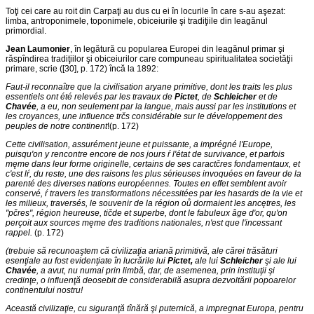
Toţi cei care au roit din Carpaţi au dus cu ei în locurile în care s-au aşezat:
limba, antroponimele, toponimele, obiceiurile şi tradiţiile din leagănul
primordial.
Jean Laumonier
, în legătură cu popularea Europei din leagănul primar şi
răspîndirea tradiţiilor şi obiceiurilor care compuneau spiritualitatea societăţii
primare, scrie ([30], p. 172) încă la 1892:
Faut-il reconnaître que la civilisation aryane primitive, dont les traits les plus
essentiels ont été relevés par les travaux de
Pictet
, de
Schleicher
et de
Chavée
, a eu, non seulement par la langue, mais aussi par les institutions et
les croyances, une influence trčs considérable sur le développement des
peuples de notre continent
!(p. 172)
Cette civilisation, assurément jeune et puissante, a imprégné l'Europe,
puisqu'on y rencontre encore de nos jours ŕ l'état de
survivance, et parfois
męme dans leur forme originelle, certains de ses caractčres fondamentaux, et
c'est lŕ, du reste, une des raisons les plus sérieuses invoquées en faveur de la
parenté des diverses nations européennes. Toutes en effet semblent avoir
conservé, ŕ travers les transformations nécessitées par les hasards de la vie et
les milieux, traversés, le souvenir de la région oů dormaient les ancętres, les
"pčres", région heureuse, tičde et superbe, dont le fabuleux âge d'or, qu'on
perçoit aux sources męme des traditions nationales, n'est que l'incessant
rappel.
(p. 172)
(trebuie să recunoaştem că civilizaţia ariană primitivă, ale cărei trăsături
esenţiale au fost evidenţiate în lucrările lui
Pictet,
ale lui
Schleicher
şi ale lui
Chavée
, a avut, nu numai prin limbă, dar, de asemenea, prin instituţii şi
credinţe, o influenţă deosebit de considerabilă asupra dezvoltării popoarelor
continentului nostru!
Această civilizaţie, cu siguranţă tînără şi puternică, a impregnat Europa, pentru