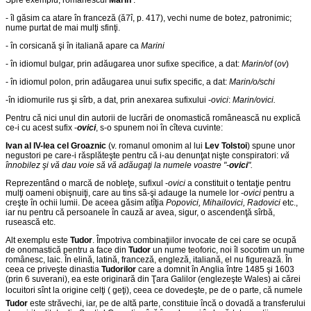
Spre exemplu, românescul
Marin
:
- îl găsim ca atare în franceză (ă7î, p. 417), vechi nume de botez, patronimic;
nume purtat de mai mulţi sfinţi.
- în corsicană şi în italiană apare ca
Marini
- în idiomul bulgar, prin adăugarea unor sufixe specifice, a dat:
Marin/of
(
ov
)
- în idiomul polon, prin adăugarea unui sufix specific, a dat:
Marin/o/schi
-în idiomurile rus şi sîrb, a dat, prin anexarea sufixului -
ovici
:
Marin/ovici.
Pentru că nici unul din autorii de lucrări de onomastică românească nu explică
ce-i cu acest sufix -
ovici
, s-o spunem noi în cîteva cuvinte:
Ivan al IV-lea cel Groaznic
(v. romanul omonim al lui
Lev Tolstoi
) spune unor
negustori pe care-i răsplăteşte pentru că i-au denunţat nişte conspiratori:
vă
înnobilez şi vă dau voie să vă adăugaţi la numele voastre "-
ovici
".
Reprezentând o marcă de nobleţe, sufixul -
ovici
a constituit o tentaţie pentru
mulţi oameni obişnuiţi, care au tins să-şi adauge la numele lor -
ovici
pentru a
creşte în ochii lumii. De aceea găsim atîţia
Popovici, Mihailovici, Radovici
etc.,
iar nu pentru că persoanele în cauză ar avea, sigur, o ascendenţă sîrbă,
rusească etc.
Alt exemplu este
Tudor
. Împotriva combinaţiilor invocate de cei care se ocupă
de onomastică pentru a face din
Tudor
un nume teoforic, noi îl socotim un nume
românesc, laic. În elină, latină, franceză, engleză, italiană, el nu figurează. În
ceea ce priveşte dinastia
Tudorilor
care a domnit în Anglia între 1485 şi 1603
(prin 6 suverani), ea este originară din Ţara Galilor (englezeşte Wales) ai cărei
locuitori sînt la origine celţi ( geţi), ceea ce dovedeşte, pe de o parte, că numele
Tudor
este străvechi, iar, pe de altă parte, constituie încă o dovadă a transferului