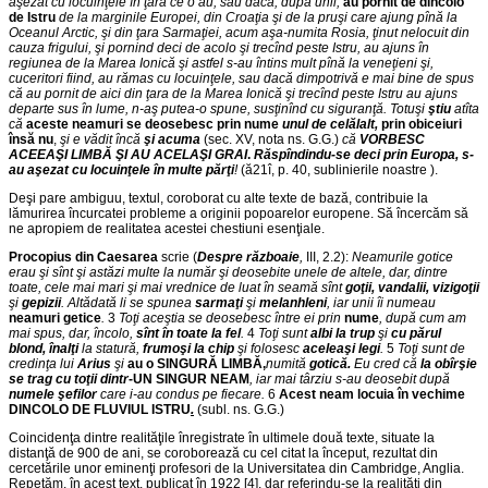
aşezat cu locuinţele în ţara ce o au, sau dacă, după unii,
au pornit de dincolo
de Istru
de la marginile Europei, din Croaţia şi de la pruşi care ajung pînă la
Oceanul Arctic, şi din ţara Sarmaţiei, acum aşa-numita Rosia, ţinut nelocuit din
cauza frigului, şi pornind deci de acolo şi trecînd peste Istru, au ajuns în
regiunea de la Marea Ionică şi astfel s-au întins mult pînă la veneţieni şi,
cuceritori fiind, au rămas cu locuinţele, sau dacă dimpotrivă e mai bine de spus
că au pornit de aici din ţara de la Marea Ionică şi trecînd peste Istru au ajuns
departe sus în lume, n-aş putea-o spune, susţinînd cu siguranţă. Totuşi
ştiu
atîta
că
aceste neamuri se deosebesc prin nume
unul de celălalt,
prin obiceiuri
însă nu
,
şi e vădit încă
şi acuma
(sec. XV, nota ns. G.G.)
că
VORBESC
ACEEAŞI LIMBĂ ŞI AU ACELAŞI GRAI
.
Răspîndindu-se deci prin Europa, s-
au aşezat cu locuinţele în multe părţi
!
(ă21î, p. 40, sublinierile noastre ).
Deşi pare ambiguu, textul, coroborat cu alte texte de bază, contribuie la
lămurirea încurcatei probleme a originii popoarelor europene. Să încercăm să
ne apropiem de realitatea acestei chestiuni esenţiale.
Procopius din Caesarea
scrie (
Despre războaie
,
III, 2.2):
Neamurile gotice
erau şi sînt şi astăzi multe la număr şi deosebite unele de altele, dar, dintre
toate, cele mai mari şi mai vrednice de luat în seamă sînt
goţii, vandalii, vizigoţii
şi
gepizii
. Altădată li se spunea
sarmaţi
şi
melanhleni
, iar unii îi numeau
neamuri getice
.
3
Toţi aceştia se deosebesc între ei prin
nume
, după cum am
mai spus, dar, încolo,
sînt în toate la fel
.
4
Toţi sunt
albi la trup
şi
cu părul
blond, înalţi
la statură,
frumoşi la chip
şi folosesc
aceleaşi legi
.
5
Toţi sunt de
credinţa lui
Arius
şi
au o SINGURĂ LIMBĂ,
numită
gotică.
Eu cred că
la obîrşie
se trag cu toţii dintr
-UN SINGUR NEAM
, iar mai târziu s-au deosebit după
numele şefilor
care i-au condus pe fiecare.
6
Acest neam locuia în vechime
DINCOLO DE FLUVIUL ISTRU
.
(subl. ns. G.G.)
Coincidenţa dintre realităţile înregistrate în ultimele două texte, situate la
distanţă de 900 de ani, se coroborează cu cel citat la început, rezultat din
cercetările unor eminenţi profesori de la Universitatea din Cambridge, Anglia.
Repetăm, în acest text, publicat în 1922 [4], dar referindu-se la realităţi din