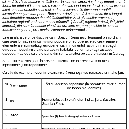
că, încă în zilele noastre, se întîlnesc, în stare de supravieţuire, şi uneori chiar în
forma lor originală, unele din caracterele sale fundamentale, şi aceasta este, de
altfel, una din raţiunile cele mai serioase invocate în favoarea înrudirii
diverselor naţiuni europene. Toate într-adevăr par să fi conservat de-a lungul
transformărilor produse datorită întâmplărilor vieţii şi mediilor traversate,
amintirea regiunii unde dormeau strămoşii, "părinţii", regiune fericită, liniştităşi
superbă, din care fabuloasa vârstă de aur care se percepe chiar la sursele
tradiţiilor naţionale, nu-i decît o chemare neîntreruptă").
Este în afară de orice discuţie că în Spaţiul Românesc, leagănul primordial în
care s-au format strămoşii tuturor popoarelor europene, s-au creat primele
elemente ale spiritualităţii europene, că, în momentul răspîndirii în spaţiul
european, populaţiile care părăseau habitatul de formare (aşa zis
indo-
european
) au dus cu ele o parte din spiritualitatea pe care o trăiseră în Carpaţi.
Subiectul este vast, dar, în prezenta lucrare, ne interesează mai ales
toponimele şi antroponimele.
Cu titlu de exemplu,
toponime
carpatice (româneşti) se regăsesc şi în alte ţări:
Nr
Ţări cu aceleaşi toponime (în paranteze mici: număr
Toponim românesc
de toponime identice)
1
Franţa (ă5î, p. 170), Anglia, India, Ţara Bascilor,
Deva
Spania (2) etc
2
Arad
Spania, Iran (2), Polonia, Georgia şi, mai recent, în Israel