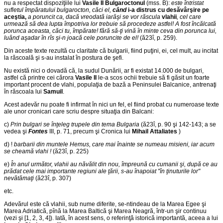
nu a respectat dispoziţiile lui
Vasile II Bulgaroctonul
(mss. B):
este întristat
sufletul împăratului bulgarocton, căci el,
când
i-a distrus cu desăvârşire pe
aceştia,
a poruncit ca, dacă vreodată iarăşi se vor răscula
vlahii
, cel care
urmează să dea lupta împotriva lor trebuie să procedeze astfel! A fost încălcată
porunca aceasta, căci tu, împărate! fără să-ţi vină în minte ceva din porunca lui,
luând aşadar în rîs şi-n joacă cele poruncite de el!
(ă23î, p. 259).
Din aceste texte rezultă cu claritate că bulgarii, fiind puţini, ei, cel mult, au incitat
la răscoală şi s-au instalat în postura de şefi.
Nu există nici o dovadă că, la sudul Dunării, ar fi existat 14.000 de bulgari,
astfel că printre cei cărora
Vasile II
le-a scos ochii trebuie să fi găsit un foarte
important procent de vlahi, populaţia de bază a Peninsulei Balcanice, antrenaţi
în răscoala lui
Samuil
.
Acest adevăr nu poate fi infirmat în nici un fel, el fiind probat cu numeroase texte
ale unor cronicari care scriu despre situaţia din Balcani:
c)
Prin bulgari se înţeleg trupele din tema Bulgaria
(ă23î, p. 90 şi 142-143; a se
vedea şi
Fontes
III, p. 71, precum şi Cronica lui
Mihail Attaliates
)
d) !
barbarii din muntele Hemus, care mai înainte se numeau misieni, iar acum
se cheamă vlahi !
(ă23î, p. 225)
e)
În anul următor, vlahii au năvălit din nou, împreună cu cumanii şi, după ce au
prădat cele mai importante regiuni ale ţării, s-au înapoiat "în ţinuturile lor"
nevătămaţi
(ă23î, p. 307)
etc.
Adevărul este că vlahii, sub nume diferite, se-ntindeau de la Marea Egee şi
Marea Adriatică, pînă la Marea Baltică şi Marea Neagră, într-un şir continuu
(vezi şi [1, 2, 3, 4]). Iată, în acest sens, o referinţă istorică importantă, aceea a lui