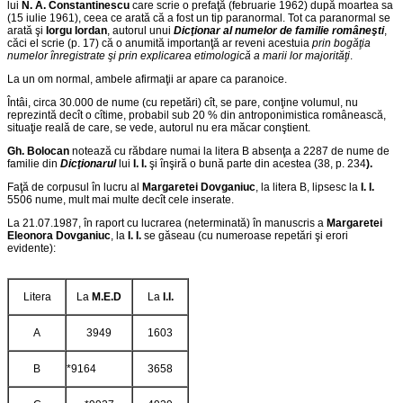
lui
N. A. Constantinescu
care scrie o prefaţă (februarie 1962) după moartea sa
(15 iulie 1961), ceea ce arată că a fost un tip paranormal. Tot ca paranormal se
arată şi
Iorgu Iordan
, autorul unui
Dicţionar al numelor de familie româneşti
,
căci el scrie (p. 17) că o anumită importanţă ar reveni acestuia
prin bogăţia
numelor înregistrate şi prin explicarea etimologică a marii lor majorităţi
.
La un om normal, ambele afirmaţii ar apare ca paranoice.
Întâi, circa 30.000 de nume (cu repetări) cît, se pare, conţine volumul, nu
reprezintă decît o cîtime, probabil sub 20 % din antroponimistica românească,
situaţie reală de care, se vede, autorul nu era măcar conştient.
Gh. Bolocan
notează cu răbdare numai la litera B absenţa a 2287 de nume de
familie din
Dicţionarul
lui
I. I.
şi înşiră o bună parte din acestea (38, p. 234
).
Faţă de corpusul în lucru al
Margaretei Dovganiuc
, la litera B, lipsesc la
I. I.
5506 nume, mult mai multe decît cele inserate.
La 21.07.1987, în raport cu lucrarea (neterminată) în manuscris a
Margaretei
Eleonora Dovganiuc
, la
I. I.
se găseau (cu numeroase repetări şi erori
evidente):
Litera
La
M.E.D
La
I.I.
A
3949
1603
B
*9164
3658