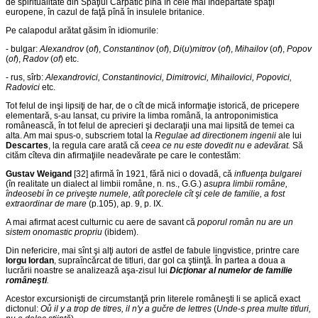
de spiritualitate din Spaţiul Carpatic pînă în cele mai îndepărtate spaţii
europene, în cazul de faţă pînă în insulele britanice.
Pe calapodul arătat găsim în idiomurile:
- bulgar:
Alexandrov
(
of
),
Constantinov
(
of
),
Di
(
u
)
mitrov
(
of
),
Mihailov
(
of
),
Popov
(
of
),
Radov
(
of
) etc.
- rus, sîrb:
Alexandrovici, Constantinovici, Dimitrovici, Mihailovici, Popovici,
Radovici
etc.
Tot felul de inşi lipsiţi de har, de o cît de mică informaţie istorică, de pricepere
elementară, s-au lansat, cu privire la limba română, la antroponimistica
românească, în tot felul de aprecieri şi declaraţii una mai lipsită de temei ca
alta. Am mai spus-o, subscriem total la
Regulae ad directionem ingenii
ale lui
Descartes
, la regula care arată că
ceea ce nu este dovedit nu e adevărat.
Să
cităm cîteva din afirmaţiile neadevărate pe care le contestăm:
Gustav Weigand
[32] afirmă în 1921, fără nici o dovadă, că
influenţa bulgarei
(în realitate un dialect al limbii române, n. ns., G.G.)
asupra limbii române,
îndeosebi în ce priveşte numele, atît poreclele cît şi cele de familie, a fost
extraordinar de mare
(p.105), ap. 9, p. IX.
A mai afirmat acest culturnic cu aere de savant că
poporul român nu are un
sistem onomastic propriu
(ibidem).
Din nefericire, mai sînt şi alţi autori de astfel de fabule lingvistice, printre care
Iorgu Iordan
, supraîncărcat de titluri, dar gol ca ştiinţă. În partea a doua a
lucrării noastre se analizează aşa-zisul lui
Dicţionar al numelor de familie
româneşti
.
Acestor excursionişti de circumstanţă prin literele româneşti li se aplică exact
dictonul:
Oů il y a trop de titres, il n'y a gučre de lettres
(
Unde-s prea multe titluri,