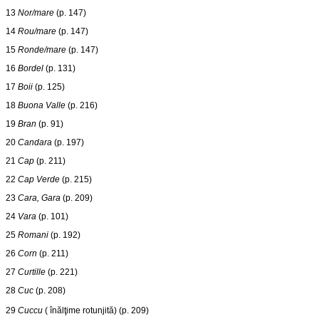
13
Nor/mare
(p. 147)
14
Rou/mare
(p. 147)
15
Ronde/mare
(p. 147)
16
Bordel
(p. 131)
17
Boii
(p. 125)
18
Buona Valle
(p. 216)
19
Bran
(p. 91)
20
Candara
(p. 197)
21
Cap
(p. 211)
22
Cap Verde
(p. 215)
23
Cara, Gara
(p. 209)
24
Vara
(p. 101)
25
Romani
(p. 192)
26
Corn
(p. 211)
27
Curtille
(p. 221)
28
Cuc
(p. 208)
29
Cuccu
( înălţime rotunjită) (p. 209)