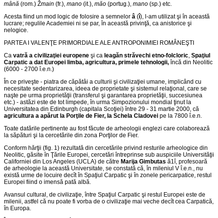
mână
(rom.)
Ž
main
(fr.),
mano
(it.),
măo
(portug.),
mano
(sp.) etc.
Acesta fiind un mod logic de folosire a semnelor
â
(
î
), l-am utilizat şi în această
lucrare; regulile Academiei ni se par, în această privinţă, ca anistorice şi
nelogice.
PARTEA I
VALENŢE PRIMORDIALE ALE ANTROPONIMIEI ROMÂNEŞTI
Ca
vatră a civilizaţiei europene
şi ca
leagăn străvechi etno-folcloric
,
Spaţiul
Carpatic a dat Europei limba, agricultura, primele tehnologii
,
încă din Neolitic
(6000 - 2700 î.e.n.)
În ce priveşte - piatra de căpătâi a culturii şi civilizaţiei umane, implicând cu
necesitate sedentarizarea, ideea de proprietate şi sistemul relaţional, care se
naşte pe urma proprietăţii (transferul şi garantarea proprietăţii, succesiunea
etc.) - astăzi este de tot limpede, în urma Simpozionului mondial ţinut la
Universitatea din Edinburgh (capitala Scoţiei) între 29 - 31 martie 2000, că
agricultura a apărut la Porţile de Fier, la Schela Cladovei
pe la 7800 î.e.n.
Toate datările pertinente au fost făcute de arheologii englezi care colaborează
la săpături şi la cercetările din zona Porţilor de Fier.
Conform hărţii (fig. 1) rezultată din cercetările privind resturile arheologice din
Neolitic, găsite în Ţările Europei, cercetări întreprinse sub auspiciile Universităţii
Californiei din Los Angeles (UCLA) de către
Marija Gimbutas
ă1î, profesoară
de arheologie la această Universitate, se constată că, în mileniul V î.e.n., nu
există urme de locuire decît în Spaţiul Carpatic şi în zonele pericarpatice, restul
Europei fiind o imensă pată albă.
Avansul cultural, de civilizaţie, între Spaţiul Carpatic şi restul Europei este de
milenii, astfel că nu poate fi vorba de o civilizaţie mai veche decît cea Carpatică,
în Europa.