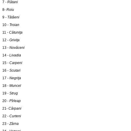
7
- Rătani
8
- Roiu
9
- Tătăeni
10
- Troian
11
- Cătuniţa
12
- Griviţa
13
- Novăceni
14
- Livadia
15
- Carpeni
16 -
Scutari
17 -
Negriţa
18 -
Muncel
19 -
Strug
20 -
Pîrleap
21-
Cârpani
22 -
Curteni
23 -
Zârna