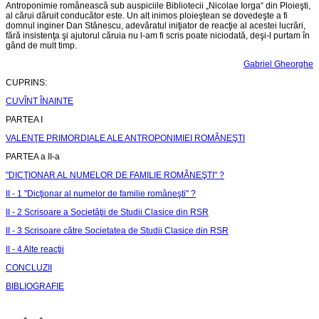
Antroponimie românească sub auspiciile Bibliotecii „Nicolae Iorga“ din Ploieşti,
al cărui dăruit conducător este. Un alt inimos ploieştean se dovedeşte a fi
domnul inginer Dan Stănescu, adevăratul iniţiator de reacţie al acestei lucrări,
fără insistenţa şi ajutorul căruia nu l-am fi scris poate niciodată, deşi-l purtam în
gând de mult timp.
Gabriel Gheorghe
CUPRINS:
CUVÎNT ÎNAINTE
PARTEA I
VALENŢE PRIMORDIALE ALE ANTROPONIMIEI ROMÂNEŞTI
PARTEA a II-a
"DICŢIONAR AL NUMELOR DE FAMILIE ROMÂNEŞTI" ?
II - 1 "Dicţionar al numelor de familie româneşti" ?
II - 2 Scrisoare a Societăţii de Studii Clasice din RSR
II - 3 Scrisoare către Societatea de Studii Clasice din RSR
II - 4 Alte reacţii
CONCLUZII
BIBLIOGRAFIE