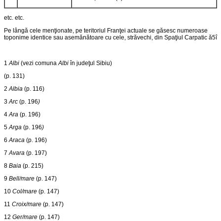
etc. etc.
Pe lângă cele menţionate, pe teritoriul Franţei actuale se găsesc numeroase
toponime identice sau asemănătoare cu cele, străvechi, din Spaţiul Carpatic ă5î
1
Albi
(vezi comuna
Albi
în
judeţul Sibiu)
(p. 131)
2
Albia
(p. 116)
3
Arc
(p. 196
)
4
Ara
(p. 196)
5
Arga
(p. 196
)
6
Araca
(p. 196)
7
Avara
(p. 197)
8
Baia
(p. 215)
9
Bell/mare
(p. 147)
10
Col/mare
(p. 147)
11
Croix/mare
(p. 147)
12
Ger/mare
(p. 147)