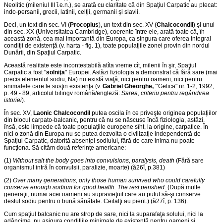
Neolitic (mileniul III î.e.n.), se arată cu claritate că din Spaţiul Carpatic au plecat:
indo-persanii, grecii, latinii, celţii, germanii şi slavii.
Deci, un text din sec. VI (
Procopius
), un text din sec. XV (
Chalcocondil
) şi unul
din sec. XX (Universitatea Cambridge), coerente între ele, arată toate că, în
această zonă, cea mai importantă din Europa, ca singura care oferea integral
condiţii de existenţă (v. harta - fig. 1), toate populaţiile zonei provin din nordul
Dunării, din Spaţiul Carpatic.
Această realitate este incontestabilă atîta vreme cît, milenii în şir, Spaţiul
Carpatic a fost "
solniţa
" Europei. Astăzi fiziologia a demonstrat că fără sare (mai
precis elementul sodiu, Na) nu există viaţă, nici pentru oameni, nici pentru
animalele care le susţin existenţa (v.
Gabriel Gheorghe, "
Getica" nr. 1-2, 1992,
p. 49 - 89, articolul bilingv română/engleză:
Sarea, criteriu pentru regândirea
istoriei
).
În sec. XV,
Laonic Chalcocondil
putea oscila în ce priveşte originea populaţiilor
din blocul carpato-balcanic, pentru că nu se născuse încă fiziologia, astăzi,
însă, este limpede că toate populaţiile europene sînt, la origine, carpatice. În
nici o zonă din Europa nu se putea dezvolta o civilizaţie independentă de
Spaţiul Carpatic, datorită absenţei sodiului, fără de care inima nu poate
funcţiona. Să cităm două referinţe americane:
(1)
Without salt the body goes into convulsions, paralysis, death
(Fără sare
organismul intră în convulsii, paralizie, moarte) (ă26î, p.381)
(2)
Over many generations, only those human survived who could carefully
conserve enough sodium for good health. The rest perished.
(După multe
generaţii, numai acei oameni au supravieţuit care au putut să-şi conserve
destul sodiu pentru o bună sănătate. Ceilalţi au pierit.) (ă27î, p. 136).
Cum spaţiul balcanic nu are strop de sare, nici la suparafaţa solului, nici la
adâncime, nu asigura condiţiile minimale de existenţă pentru oameni şi