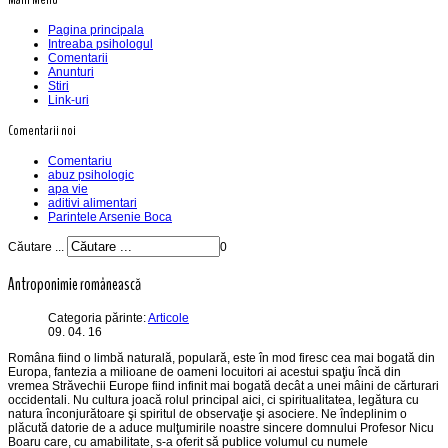
Pagina principala
Intreaba psihologul
Comentarii
Anunturi
Stiri
Link-uri
Comentarii noi
Comentariu
abuz psihologic
apa vie
aditivi alimentari
Parintele Arsenie Boca
Căutare ...
0
Antroponimie românească
Categoria părinte:
Articole
09. 04. 16
Româna fiind o limbă naturală, populară, este în mod firesc cea mai bogată din
Europa, fantezia a milioane de oameni locuitori ai acestui spaţiu încă din
vremea Străvechii Europe fiind infinit mai bogată decât a unei mâini de cărturari
occidentali. Nu cultura joacă rolul principal aici, ci spiritualitatea, legătura cu
natura înconjurătoare şi spiritul de observaţie şi asociere. Ne îndeplinim o
plăcută datorie de a aduce mulţumirile noastre sincere domnului Profesor Nicu
Boaru care, cu amabilitate, s-a oferit să publice volumul cu numele