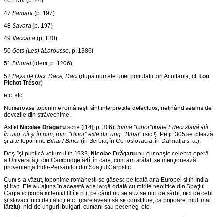
46
Rupt
(p. 24)
47
Samara
(p. 197)
48
Savara
(p. 197)
49
Vaccaria
(p. 130)
50
Gets (Les)
ă
Larousse,
p. 1386î
51
Bihorel
(idem, p. 1206)
52
Pays de Dax, Dace, Daci
(după numele unei populaţii din Aquitania, cf.
Lou
Pichot Trésor
)
etc. etc.
Numeroase toponime româneşti sînt interpretate defectuos, neţinând seama de
dovezile din străvechime.
Astfel
Nicolae Drăganu
scrie ([14], p. 306):
forma "Bihor"poate fi deci slavă atît
în ung. cît şi în rom; rom.
"
Bihor" este din ung.
"
Bihar
" (sic !). Pe p. 305 se citează
şi alte toponime
Bihar
/
Bihor
(în Serbia, în Cehoslovacia, în Dalmaţia ş. a.).
Deşi îşi publică volumul în 1933,
Nicolae Drăganu
nu cunoaşte celebra operă
a Universităţii din Cambridge ă4î, în care, cum am arătat, se menţionează
provenienţa Indo-Persanilor din Spaţiul Carpatic.
Cum s-a văzut, toponime româneşti se găsesc pe toată aria Europei şi în India
şi Iran. Ele au ajuns în această arie largă odată cu roirile neolitice din Spaţiul
Carpatic (după mileniul III î.e.n.), pe când nu se auzise nici de sârbi, nici de cehi
şi slovaci, nici de italioţi etc., (care aveau să se constituie, ca popoare, mult mai
târziu), nici de unguri, bulgari, cumani sau pecenegi etc.