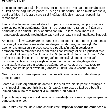
CUVÎNT ÎNAINTE
Este de tot regretabil că, pînă-n prezent, din sutele de milioane de români care
au trăit pe meleagurile carpatice, nu s-a găsit un spirit cu har, o minte ordonată,
pentru a întocmi o lucrare care să strîngă laolaltă, sistematic, antroponimia
românească.
Fiind vorba de limba primordială a Europei, antroponimele, dar şi toponimele,
care fac parte, în ultimă instanţă, din limbă, constituie, la rându-le, înfăţişările
primordiale în domeniul lor şi ar putea contribui la lămurirea unora din
numeroasele aspecte neelucidate sau controversate din spiritualitatea Europei.
Am parcurs cîteva
Dicţionare
de nume ale unor idiomuri europene şi am rămas
dezamăgiţi: sînt de o sărăcie demnă de graiuri fabricate, cărturăreşti. De
asemenea, am parcurs practic tot ce s-a publicat în ţară în ce priveşte
antroponimistica românească şi am rămas consternaţi: tot ce s-a publicat este
de un diletantism supărător, iritant chiar. Puţinele titluri din această ramură sînt
alcătuite parcă într-o stare de amorţeală dogmatică, vădind lene mintală,
inconştientă chiar. Nu se găseşte nicăieri o urmă de metodă, de gândire
organizată, aceste zise dicţionare bazându-se conceptual pe nişte ipoteze
puerile, construite pe filozofia lui , lansate cu unul - două veacuri în urmă.
N-am găsit nici o preocupare pentru
a dovedi
ceva din torentul de afirmaţii,
unele jenante.
Toate excursiile organizate de aceşti autori s-au rezumat la poalele munţilor, la
un crîmpei din antroponimistica românească, care este de fapt de o bogăţie
inimaginabilă, pe care respectivii autori nici n-au bănuit-o.
În plus, la toţi aceşti onomasticieni de circumstanţă, se constată o gravă lipsă de
cunoştinţe istorice.
Unul dintre cele mai de curând apărute este
Dicţionar onomastic românesc
al