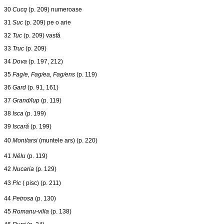
30
Cucq
(p. 209) numeroase
31
Suc
(p. 209) pe o arie
32
Tuc
(p. 209) vastă
33
Truc
(p. 209)
34
Dova
(p. 197, 212)
35
Fag/e, Fag/ea, Fag/ens
(p. 119)
36
Gard
(p. 91, 161)
37
Grand/lup
(p. 119)
38
Isca
(p. 199)
39
Iscară
(p. 199)
40
Mont/arsi
(muntele ars) (p. 220)
41
Nélu
(p. 119)
42
Nucaria
(p. 129)
43
Pic
( pisc) (p. 211)
44
Petrosa
(p. 130)
45
Romanu-villa
(p. 138)