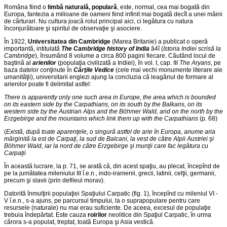
Româna fiind o
limbă naturală, populară
, este, normal, cea mai bogată din
Europa, fantezia a milioane de oameni fiind infinit mai bogată decît a unei mâini
de cărturari. Nu cultura joacă rolul principal aici, ci legătura cu natura
înconjurătoare şi spiritul de observaţie şi asociere.
În 1922,
Universitatea din Cambridge
(Marea Britanie) a publicat o operă
importantă, intitulată
The Cambridge history of India
ă4î (
Istoria Indiei scrisă la
Cambridge
), însumând 8 volume a circa 800 pagini fiecare. Căutând locul de
baştină al
arienilor
(populaţia civilizată a Indiei), în vol. I, cap. III
The Aryans
, pe
baza datelor conţinute în
Cărţile Vedice
(cele mai vechi monumente literare ale
umanităţii), universitarii englezi ajung la concluzia că leagănul de formare al
arienilor poate fi delimitat astfel:
There is apparently only one such area in Europe, the area which is bounded
on its eastern side by the Carpathians, on its south by the Balkans, on its
western side by the Austrian Alps and the Böhmer Wald, and on the north by the
Erzgebirge and the mountains which link them up with the Carpathians
(p. 68)
(
Există, după toate aparenţele, o singură astfel de arie în Europa, anume aria
mărginită la est de Carpaţi, la sud de Balcani, la vest de către Alpii Austriei şi
Böhmer Wald, iar la nord de către Erzgebirge şi munţii care fac legătura cu
Carpaţii
În această lucrare, la p. 71, se arată că, din acest spaţiu, au plecat, începînd de
pe la jumătatea mileniului III î.e.n., indo-iranienii, grecii, latinii, celţii, germanii,
precum şi slavii (prin defileul morav).
Datorită înmulţirii populaţiei Spaţiului Carpatic (fig. 1), începînd cu mileniul VI -
V î.e.n., s-a ajuns, pe parcursul timpului, la o suprapopulare pentru care
resursele (naturale) nu mai erau suficiente. De aceea, excesul de populaţie
trebuia îndepărtat. Este cauza
roirilor
neolitice din Spaţiul Carpatic, în urma
cărora s-a populat, treptat, toată Europa şi Asia vestică.