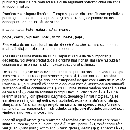
publicităţii mai înainte, vom aduce aici un argument hotărîtor, chiar din zona
antroponimisticii.
Româna este singura limbă din Europa şi, poate, din lume, în care apelativele
pentru gradele de rudenie apropiate şi actele fiziologice primare au fost
concepute
prin reduplicări de silabe:
ma/
ma
,
ta/t
a
,
te/te
,
ga/g
a
,
na/n
a
,
ne/ne
,
pa/p
a
,
ca/c
a
,
pi/pi la/l
a
,
le/le
,
da/d
a
,
ba/b
a
,
ţa/
ţa
,
Este vorba de un act raţional, nu de
gînguritul copiilor
, cum se scrie pentru
ma/ma
în dicţionarele unor idiomuri moderne.
Această chestiune merită un studiu separat, căci este de o importanţă
deosebită. Noi avem pregătită deja o formă mai întinsă, dar care nu putea fi
cuprinsă aici, în primul rând din cauza spaţiului strict limitat.
De asemenea, este aici ocazia de a reafirma punctul nostru de vedere despre
folosirea sunetului redat prin semnele grafice
â, î
. Cum am spus, româna
populară este de fapt aşa-zisa indo-europeană despre care
Louis de la Vallée
Poussin
(40, p. 9) afirmă că
poseda o anumită vocală, insuficient determinată,
susceptibilă să se confunde cu
a
şi cu
i
. Ei bine, numai româna posedă o astfel
de vocală:
â (î),
care se schimbă în timpul flexiunii cuvintelor:
â - a, î - i
(ne
referim la semnul din interiorul cuvintelor, deoarece
î
iniţial întotdeauna se
transformă în
i
(
î
n/d
i
n,
î
ntre/d
i
ntre,
î
ntâi/d
i
ntâi); ex:
â - a:
a st
a
/st
â
nd, st
â
nă,
st
â
ncă; ţăr
a
n/ţăr
â
nă; m
â
nă/m
a
nual, m
a
nuscris, m
a
noperă; crez
a
re/crez
â
nd;
răm
â
ne/răm
a
s, rem
a
nent;
î - i
: sf
î
nt/sfinte, asf
i
nţit; cuv
î
nt/cuv
i
nte; v
î
nătă/v
i
nete;
v
i
nde/v
î
nzare; vestm
î
nt/vestm
i
ne;.
Această regulă atestă şi ea realitatea că româna este matca din care provin
limbile europene, care au pierdut pe
â
(
î
). Astfel, pentru
, î - i
, românescul
vînt
-
vint
(sued.),
vind
(dan.), w
ind
(engl.), w
int
(germ.),
viento
(sp.); iar pentru
â - a
,