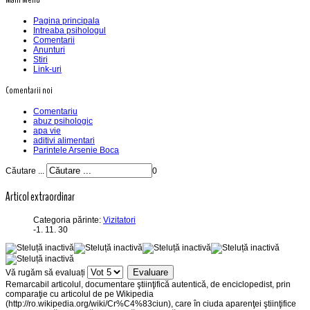
Pagina principala
Intreaba psihologul
Comentarii
Anunturi
Stiri
Link-uri
Comentarii noi
Comentariu
abuz psihologic
apa vie
aditivi alimentari
Parintele Arsenie Boca
Căutare ...
0
Articol extraordinar
Categoria părinte:
Vizitatori
-1. 11. 30
Vă rugăm să evaluați
Remarcabil articolul, documentare ştiinţifică autentică, de enciclopedist, prin
comparaţie cu articolul de pe Wikipedia
(http://ro.wikipedia.org/wiki/Cr%C4%83ciun), care în ciuda aparenţei ştiinţifice