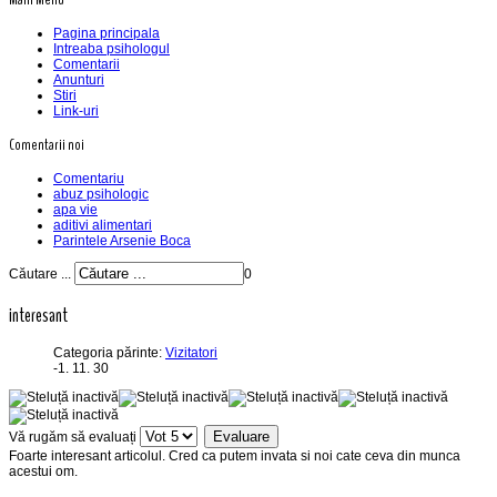
Pagina principala
Intreaba psihologul
Comentarii
Anunturi
Stiri
Link-uri
Comentarii noi
Comentariu
abuz psihologic
apa vie
aditivi alimentari
Parintele Arsenie Boca
Căutare ...
0
interesant
Categoria părinte:
Vizitatori
-1. 11. 30
Vă rugăm să evaluați
Foarte interesant articolul. Cred ca putem invata si noi cate ceva din munca
acestui om.