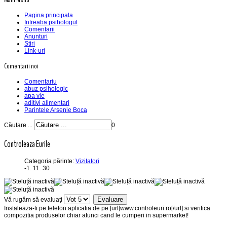
Pagina principala
Intreaba psihologul
Comentarii
Anunturi
Stiri
Link-uri
Comentarii noi
Comentariu
abuz psihologic
apa vie
aditivi alimentari
Parintele Arsenie Boca
Căutare ...
0
Controleaza Eurile
Categoria părinte:
Vizitatori
-1. 11. 30
Vă rugăm să evaluați
Instaleaza-ti pe telefon aplicatia de pe [url]www.controleuri.ro[/url] si verifica
compozitia produselor chiar atunci cand le cumperi in supermarket!