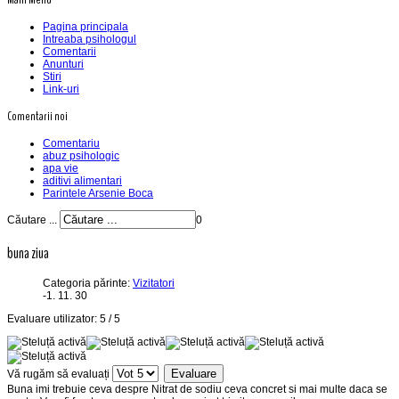
Pagina principala
Intreaba psihologul
Comentarii
Anunturi
Stiri
Link-uri
Comentarii noi
Comentariu
abuz psihologic
apa vie
aditivi alimentari
Parintele Arsenie Boca
Căutare ...
0
buna ziua
Categoria părinte:
Vizitatori
-1. 11. 30
Evaluare utilizator:
5
/
5
Vă rugăm să evaluați
Buna imi trebuie ceva despre Nitrat de sodiu ceva concret si mai multe daca se