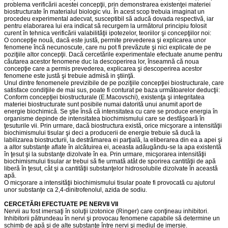
problema verificării acestei concepţii, prin demonstrarea existenţei materiei
biostructurate în materialul biologic viu. În acest scop trebuia imaginat un
procedeu experimental adecvat, susceptibil să aducă dovada respectivă, iar
pentru elaborarea lui era indicat să recurgem la următorul principiu folosit
curent în tehnica verificării valabilităţii ipotezelor, teoriilor şi concepţiilor noi:
O concepţie nouă, dacă este justă, permite prevederea şi explicarea unor
fenomene încă necunoscute, care nu pot fi prevăzute şi nici explicate de pe
poziţiile altor concepţii. Dacă cercetările experimentale efectuate anume pentru
căutarea acestor fenomene duc la descoperirea lor, înseamnă că noua
concepţie care a permis prevederea, explicarea şi descoperirea acestor
fenomene este justă şi trebuie admisă in ştiinţă.
Unul dintre fenomenele previzibile de pe poziţiile concepţiei biostructurale, care
satisface condiţiile de mai sus, poate fi conturat pe baza următoarelor deducţii:
Conform concepţiei biostructurale (E.Macovschi), existenţa şi integritatea
materiei biostructurate sunt posibile numai datorită unui anumit aport de
energie biochimică. Se ştie însă că intensitatea cu care se produce energia în
organisme depinde de intensitatea biochimismului care se desfăşoară în
ţesuturile vii. Prin urmare, dacă biostructura există, orice micşorare a intensităţii
biochimismului tisular şi deci a producerii de energie trebuie să ducă la
labilizarea biostructurii, la destrămarea ei parţială, la eliberarea din ea a apei şi
a altor substanţe aflate în alcătuirea ei, aceasta adăugându-se la apa existentă
în ţesut şi la substanţe dizolvate în ea. Prin urmare, micşorarea intensităţii
biochimismului tisular ar trebui să fie urmată atât de sporirea cantităţii de apă
liberă în ţesut, cât şi a cantităţii substanţelor hidrosolubile dizolvate în această
apă.
O micşorare a intensităţii biochimismului tisular poate fi provocată cu ajutorul
unor substanţe ca 2,4-dinitrofenolul, azida de sodiu.
CERCETĂRI EFECTUATE PE NERVII VII
Nervii au fost imersaţi în soluţii izotonice (Ringer) care conţineau inhibitori.
Inhibitorii pătrundeau în nervi şi provocau fenomene capabile să determine un
schimb de apă şi de alte substanţe între nervi şi mediul de imersie.