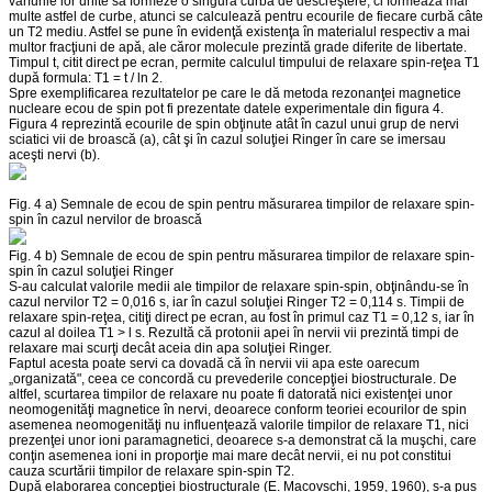
vârfurile lor unite sa formeze o singură curbă de descreştere, ci formează mai
multe astfel de curbe, atunci se calculează pentru ecourile de fiecare curbă câte
un T2 mediu. Astfel se pune în evidenţă existenţa în materialul respectiv a mai
multor fracţiuni de apă, ale căror molecule prezintă grade diferite de libertate.
Timpul t, citit direct pe ecran, permite calculul timpului de relaxare spin-reţea T1
după formula: T1 = t / ln 2.
Spre exemplificarea rezultatelor pe care le dă metoda rezonanţei magnetice
nucleare ecou de spin pot fi prezentate datele experimentale din figura 4.
Figura 4 reprezintă ecourile de spin obţinute atât în cazul unui grup de nervi
sciatici vii de broască (a), cât şi în cazul soluţiei Ringer în care se imersau
aceşti nervi (b).
Fig. 4 a) Semnale de ecou de spin pentru măsurarea timpilor de relaxare spin-
spin în cazul nervilor de broască
Fig. 4 b) Semnale de ecou de spin pentru măsurarea timpilor de relaxare spin-
spin în cazul soluţiei Ringer
S-au calculat valorile medii ale timpilor de relaxare spin-spin, obţinându-se în
cazul nervilor T2 = 0,016 s, iar în cazul soluţiei Ringer T2 = 0,114 s. Timpii de
relaxare spin-reţea, citiţi direct pe ecran, au fost în primul caz T1 = 0,12 s, iar în
cazul al doilea T1 > l s. Rezultă că protonii apei în nervii vii prezintă timpi de
relaxare mai scurţi decât aceia din apa soluţiei Ringer.
Faptul acesta poate servi ca dovadă că în nervii vii apa este oarecum
„organizată", ceea ce concordă cu prevederile concepţiei biostructurale. De
altfel, scurtarea timpilor de relaxare nu poate fi datorată nici existenţei unor
neomogenităţi magnetice în nervi, deoarece conform teoriei ecourilor de spin
asemenea neomogenităţi nu influenţează valorile timpilor de relaxare T1, nici
prezenţei unor ioni paramagnetici, deoarece s-a demonstrat că la muşchi, care
conţin asemenea ioni in proporţie mai mare decât nervii, ei nu pot constitui
cauza scurtării timpilor de relaxare spin-spin T2.
După elaborarea concepţiei biostructurale (E. Macovschi, 1959, 1960), s-a pus