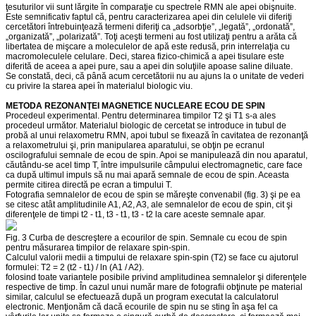
ţesuturilor vii sunt lărgite în comparaţie cu spectrele RMN ale apei obişnuite.
Este semnificativ faptul că, pentru caracterizarea apei din celulele vii diferiţi
cercetători întrebuinţează termeni diferiţi ca „adsorbţie”, „legată”, „ordonată”,
„organizată”, „polarizată”. Toţi aceşti termeni au fost utilizaţi pentru a arăta că
libertatea de mişcare a moleculelor de apă este redusă, prin interrelaţia cu
macromoleculele celulare. Deci, starea fizico-chimică a apei tisulare este
diferită de aceea a apei pure, sau a apei din soluţiile apoase saline diluate.
Se constată, deci, că până acum cercetătorii nu au ajuns la o unitate de vederi
cu privire la starea apei în materialul biologic viu.
METODA REZONANŢEI MAGNETICE NUCLEARE ECOU DE SPIN
Procedeul experimental. Pentru determinarea timpilor T2 şi T1 s-a ales
procedeul următor. Materialul biologic de cercetat se introduce in tubul de
probă al unui relaxometru RMN, apoi tubul se fixează în cavitatea de rezonanţă
a relaxometrului şi, prin manipularea aparatului, se obţin pe ecranul
oscilografului semnale de ecou de spin. Apoi se manipulează din nou aparatul,
căutându-se acel timp T, între impulsurile câmpului electromagnetic, care face
ca după ultimul impuls să nu mai apară semnale de ecou de spin. Aceasta
permite citirea directă pe ecran a timpului T.
Fotografia semnalelor de ecou de spin se măreşte convenabil (fig. 3) şi pe ea
se citesc atât amplitudinile A1, A2, A3, ale semnalelor de ecou de spin, cit şi
diferenţele de timpi t2 - t1, t3 - t1, t3 - t2 la care aceste semnale apar.
Fig. 3 Curba de descreştere a ecourilor de spin. Semnale cu ecou de spin
pentru măsurarea timpilor de relaxare spin-spin.
Calculul valorii medii a timpului de relaxare spin-spin (T2) se face cu ajutorul
formulei: T2 = 2 (t2 - t1) / ln (A1 / A2).
folosind toate variantele posibile privind amplitudinea semnalelor şi diferenţele
respective de timp. În cazul unui număr mare de fotografii obţinute pe material
similar, calculul se efectuează după un program executat la calculatorul
electronic. Menţionăm că dacă ecourile de spin nu se sting în aşa fel ca