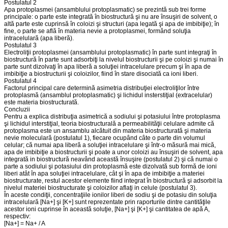
Postulatul 2
Apa protoplasmei (ansamblului protoplasmatic) se prezintă sub trei forme
principale: o parte este integrată în biostructură şi nu are însuşiri de solvent, o
altă parte este cuprinsă în coloizi şi structuri (apa legată şi apa de imbibiţie); în
fine, o parte se află în materia nevie a protoplasmei, formând soluţia
intracelulară (apa liberă).
Postulatul 3
Electroliţii protoplasmei (ansamblului protoplasmatic) în parte sunt integraţi în
biostructură în parte sunt adsorbiţi la nivelul biostructurii şi pe coloizi şi numai în
parte sunt dizolvaţi în apa liberă a soluţiei intracelulare precum şi în apa de
imbibiţie a biostructurii şi coloizilor, fiind în stare disociată ca ioni liberi.
Postulatul 4
Factorul principal care determină asimetria distribuţiei electroliţilor între
protoplasmă (ansamblul protoplasmatic) şi lichidul insterstiţial (extracelular)
este materia biostructurată.
Concluzii
Pentru a explica distribuţia asimetrică a sodiului şi potasiului între protoplasma
şi lichidul interstiţial, teoria biostructurală a permeabilităţii celulare admite că
protoplasma este un ansamblu alcătuit din materia biostructurată şi materia
nevie moleculară (postulatul 1), fiecare ocupând câte o parte din volumul
celular; că numai apa liberă a soluţiei intracelulare şi într-o măsură mai mică,
apa de imbibiţie a biostructurii şi poate a unor coloizi au însuşiri de solvent, apa
integrată in biostructură neavând această însuşire (postulatul 2) şi că numai o
parte a sodiului şi potasiului din protoplasmă este dizolvată sub formă de ioni
liberi atât în apa soluţiei intracelulare, cât şi în apa de imbibiţie a materiei
biostructurate, restul acestor elemente fiind integrat în biostructură şi adsorbit la
nivelul materiei biostructurate şi coloizilor aflaţi in celule (postulatul 3).
În aceste condiţii, concentraţiile ionilor liberi de sodiu şi de potasiu din soluţia
intracelulară [Na+] şi [K+] sunt reprezentate prin raporturile dintre cantităţile
acestor ioni cuprinse în această soluţie, [Na+] şi [K+] şi cantitatea de apă A,
respectiv:
[Na+] = Na+ / A