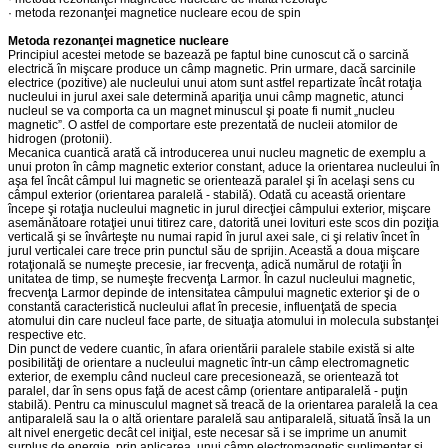
· metoda rezonanţei magnetice nucleare ecou de spin
Metoda rezonanţei magnetice nucleare
Principiul acestei metode se bazează pe faptul bine cunoscut că o sarcină
electrică în mişcare produce un câmp magnetic. Prin urmare, dacă sarcinile
electrice (pozitive) ale nucleului unui atom sunt astfel repartizate încât rotaţia
nucleului in jurul axei sale determină apariţia unui câmp magnetic, atunci
nucleul se va comporta ca un magnet minuscul şi poate fi numit „nucleu
magnetic”. O astfel de comportare este prezentată de nucleii atomilor de
hidrogen (protonii).
Mecanica cuantică arată că introducerea unui nucleu magnetic de exemplu a
unui proton în câmp magnetic exterior constant, aduce la orientarea nucleului în
aşa fel încât câmpul lui magnetic se orientează paralel şi în acelaşi sens cu
câmpul exterior (orientarea paralelă - stabilă). Odată cu această orientare
începe şi rotaţia nucleului magnetic in jurul direcţiei câmpului exterior, mişcare
asemănătoare rotaţiei unui titirez care, datorită unei lovituri este scos din poziţia
verticală şi se învârteşte nu numai rapid în jurul axei sale, ci şi relativ încet în
jurul verticalei care trece prin punctul său de sprijin. Această a doua mişcare
rotaţională se numeşte precesie, iar frecvenţa, adică numărul de rotaţii în
unitatea de timp, se numeşte frecvenţa Larmor. În cazul nucleului magnetic,
frecvenţa Larmor depinde de intensitatea câmpului magnetic exterior şi de o
constantă caracteristică nucleului aflat în precesie, influenţată de specia
atomului din care nucleul face parte, de situaţia atomului in molecula substanţei
respective etc.
Din punct de vedere cuantic, în afara orientării paralele stabile există si alte
posibilităţi de orientare a nucleului magnetic într-un câmp electromagnetic
exterior, de exemplu când nucleul care precesionează, se orientează tot
paralel, dar în sens opus faţă de acest câmp (orientare antiparalelă - puţin
stabilă). Pentru ca minusculul magnet să treacă de la orientarea paralelă la cea
antiparalelă sau la o altă orientare paralelă sau antiparalelă, situată însă la un
alt nivel energetic decât cel iniţial, este necesar să i se imprime un anumit
surplus de energie, prin aplicarea, unui câmp electromagnetic suplimentar şi