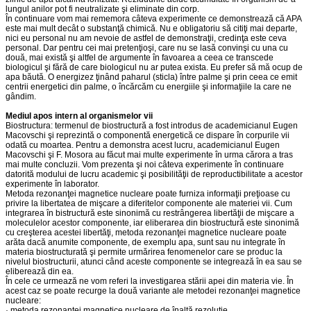
lungul anilor pot fi neutralizate şi eliminate din corp.
În continuare vom mai rememora câteva experimente ce demonstrează că APA
este mai mult decât o substanţă chimică. Nu e obligatoriu să citiţi mai departe,
nici eu personal nu am nevoie de astfel de demonstraţii, credinţa este ceva
personal. Dar pentru cei mai pretenţioşi, care nu se lasă convinşi cu una cu
două, mai există şi altfel de argumente în favoarea a ceea ce transcede
biologicul şi fără de care biologicul nu ar putea exista. Eu prefer să mă ocup de
apa băută. O energizez ţinând paharul (sticla) între palme şi prin ceea ce emit
centrii energetici din palme, o încărcăm cu energiile şi informaţiile la care ne
gândim.
Mediul apos intern al organismelor vii
Biostructura: termenul de biostructură a fost introdus de academicianul Eugen
Macovschi şi reprezintă o componentă energetică ce dispare în corpurile vii
odată cu moartea. Pentru a demonstra acest lucru, academicianul Eugen
Macovschi şi F. Mosora au făcut mai multe experimente în urma cărora a tras
mai multe concluzii. Vom prezenta şi noi câteva experimente în continuare
datorită modului de lucru academic şi posibilităţii de reproductibilitate a acestor
experimente în laborator.
Metoda rezonanţei magnetice nucleare poate furniza informaţii preţioase cu
privire la libertatea de mişcare a diferitelor componente ale materiei vii. Cum
integrarea în bistructură este sinonimă cu restrângerea libertăţii de mişcare a
moleculelor acestor componente, iar eliberarea din biostructură este sinonimă
cu creşterea acestei libertăţi, metoda rezonanţei magnetice nucleare poate
arăta dacă anumite componente, de exemplu apa, sunt sau nu integrate în
materia biostructurată şi permite urmărirea fenomenelor care se produc la
nivelul biostructurii, atunci când aceste componente se integrează în ea sau se
eliberează din ea.
În cele ce urmează ne vom referi la investigarea stării apei din materia vie. În
acest caz se poate recurge la două variante ale metodei rezonanţei magnetice
nucleare:
· metoda rezonanţei magnetice nucleare de înaltă rezoluţie