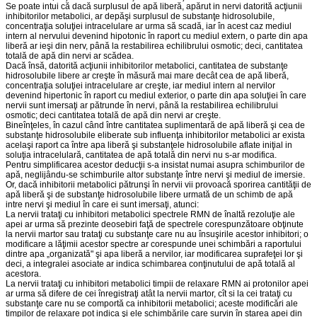
Se poate intui că dacă surplusul de apă liberă, apărut in nervi datorită acţiunii
inhibitorilor metabolici, ar depăşi surplusul de substanţe hidrosolubile,
concentraţia soluţiei intracelulare ar urma să scadă, iar în acest caz mediul
intern al nervului devenind hipotonic în raport cu mediul extern, o parte din apa
liberă ar ieşi din nerv, până la restabilirea echilibrului osmotic; deci, cantitatea
totală de apă din nervi ar scădea.
Dacă însă, datorită acţiunii inhibitorilor metabolici, cantitatea de substanţe
hidrosolubile libere ar creşte în măsură mai mare decât cea de apă liberă,
concentraţia soluţiei intracelulare ar creşte, iar mediul intern al nervilor
devenind hipertonic în raport cu mediul exterior, o parte din apa soluţiei în care
nervii sunt imersaţi ar pătrunde în nervi, până la restabilirea echilibrului
osmotic; deci cantitatea totală de apă din nervi ar creşte.
Bineînţeles, în cazul când între cantitatea suplimentară de apă liberă şi cea de
substanţe hidrosolubile eliberate sub influenţa inhibitorilor metabolici ar exista
acelaşi raport ca între apa liberă şi substanţele hidrosolubile aflate iniţial in
soluţia intracelulară, cantitatea de apă totală din nervi nu s-ar modifica.
Pentru simplificarea acestor deducţii s-a insistat numai asupra schimburilor de
apă, neglijându-se schimburile altor substanţe între nervi şi mediul de imersie.
Or, dacă inhibitorii metabolici pătrunşi în nervii vii provoacă sporirea cantităţii de
apă liberă şi de substanţe hidrosolubile libere urmată de un schimb de apă
intre nervi şi mediul în care ei sunt imersaţi, atunci:
La nervii trataţi cu inhibitori metabolici spectrele RMN de înaltă rezoluţie ale
apei ar urma să prezinte deosebiri faţă de spectrele corespunzătoare obţinute
la nervii martor sau trataţi cu substanţe care nu au însuşirile acestor inhibitori; o
modificare a lăţimii acestor spectre ar corespunde unei schimbări a raportului
dintre apa „organizată" şi apa liberă a nervilor, iar modificarea suprafeţei lor şi
deci, a integralei asociate ar indica schimbarea conţinutului de apă totală al
acestora.
La nervii trataţi cu inhibitori metabolici timpii de relaxare RMN ai protonilor apei
ar urma să difere de cei înregistraţi atât la nervii martor, cît si la cei trataţi cu
substanţe care nu se comportă ca inhibitorii metabolici; aceste modificări ale
timpilor de relaxare pot indica şi ele schimbările care survin în starea apei din