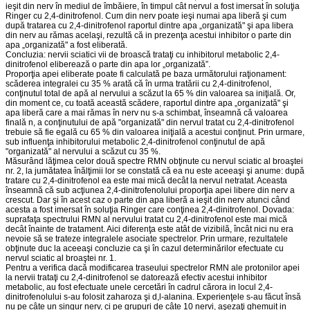
ieşit din nerv în mediul de îmbăiere, în timpul cât nervul a fost imersat în soluţia
Ringer cu 2,4-dinitrofenol. Cum din nerv poate ieşi numai apa liberă şi cum
după tratarea cu 2,4-dinitrofenol raportul dintre apa „organizată" şi apa libera
din nerv au rămas acelaşi, rezultă că in prezenţa acestui inhibitor o parte din
apa „organizată" a fost eliberată.
Concluzia: nervii sciatici vii de broască trataţi cu inhibitorul metabolic 2,4-
dinitrofenol eliberează o parte din apa lor „organizată”.
Proporţia apei eliberate poate fi calculată pe baza următorului raţionament:
scăderea integralei cu 35 % arată că în urma tratării cu 2,4-dinitrofenol,
conţinutul total de apă al nervului a scăzut la 65 % din valoarea sa iniţială. Or,
din moment ce, cu toată această scădere, raportul dintre apa „organizată" şi
apa liberă care a mai rămas în nerv nu s-a schimbat, înseamnă că valoarea
finală n, a conţinutului de apă "organizată" din nervul tratat cu 2,4-dinitrofenol
trebuie să fie egală cu 65 % din valoarea iniţială a acestui conţinut. Prin urmare,
sub influenţa inhibitorului metabolic 2,4-dinitrofenol conţinutul de apă
"organizată" al nervului a scăzut cu 35 %.
Măsurând lăţimea celor două spectre RMN obţinute cu nervul sciatic al broaştei
nr. 2, la jumătatea înălţimii lor se constată că ea nu este aceeaşi şi anume: după
tratare cu 2,4-dinitrofenol ea este mai mică decât la nervul netratat. Aceasta
înseamnă că sub acţiunea 2,4-dinitrofenolului proporţia apei libere din nerv a
crescut. Dar şi în acest caz o parte din apa liberă a ieşit din nerv atunci când
acesta a fost imersat în soluţia Ringer care conţinea 2,4-dinitrofenol. Dovada:
suprafaţa spectrului RMN al nervului tratat cu 2,4-dinitrofenol este mai mică
decât înainte de tratament. Aici diferenţa este atât de vizibilă, încât nici nu era
nevoie să se trateze integralele asociate spectrelor. Prin urmare, rezultatele
obţinute duc la aceeaşi concluzie ca şi în cazul determinărilor efectuate cu
nervul sciatic al broaştei nr. 1.
Pentru a verifica dacă modificarea traseului spectrelor RMN ale protonilor apei
la nervii trataţi cu 2,4-dinitrofenol se datorează efectiv acestui inhibitor
metabolic, au fost efectuate unele cercetări în cadrul cărora in locul 2,4-
dinitrofenolului s-au folosit zaharoza şi d,l-alanina. Experienţele s-au făcut însă
nu pe câte un singur nerv, ci pe grupuri de câte 10 nervi, aşezaţi ghemuit in