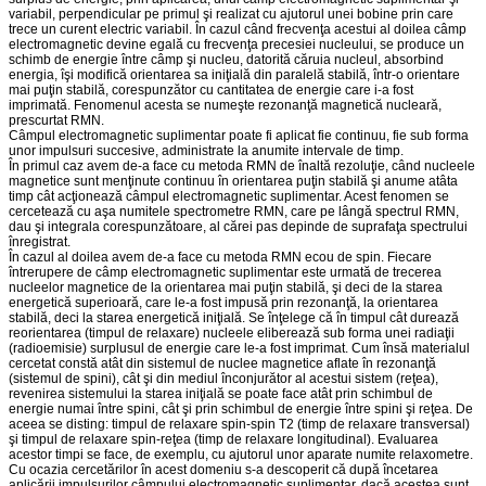
variabil, perpendicular pe primul şi realizat cu ajutorul unei bobine prin care
trece un curent electric variabil. În cazul când frecvenţa acestui al doilea câmp
electromagnetic devine egală cu frecvenţa precesiei nucleului, se produce un
schimb de energie între câmp şi nucleu, datorită căruia nucleul, absorbind
energia, îşi modifică orientarea sa iniţială din paralelă stabilă, într-o orientare
mai puţin stabilă, corespunzător cu cantitatea de energie care i-a fost
imprimată. Fenomenul acesta se numeşte rezonanţă magnetică nucleară,
prescurtat RMN.
Câmpul electromagnetic suplimentar poate fi aplicat fie continuu, fie sub forma
unor impulsuri succesive, administrate la anumite intervale de timp.
În primul caz avem de-a face cu metoda RMN de înaltă rezoluţie, când nucleele
magnetice sunt menţinute continuu în orientarea puţin stabilă şi anume atâta
timp cât acţionează câmpul electromagnetic suplimentar. Acest fenomen se
cercetează cu aşa numitele spectrometre RMN, care pe lângă spectrul RMN,
dau şi integrala corespunzătoare, al cărei pas depinde de suprafaţa spectrului
înregistrat.
În cazul al doilea avem de-a face cu metoda RMN ecou de spin. Fiecare
întrerupere de câmp electromagnetic suplimentar este urmată de trecerea
nucleelor magnetice de la orientarea mai puţin stabilă, şi deci de la starea
energetică superioară, care le-a fost impusă prin rezonanţă, la orientarea
stabilă, deci la starea energetică iniţială. Se înţelege că în timpul cât durează
reorientarea (timpul de relaxare) nucleele eliberează sub forma unei radiaţii
(radioemisie) surplusul de energie care le-a fost imprimat. Cum însă materialul
cercetat constă atât din sistemul de nuclee magnetice aflate în rezonanţă
(sistemul de spini), cât şi din mediul înconjurător al acestui sistem (reţea),
revenirea sistemului la starea iniţială se poate face atât prin schimbul de
energie numai între spini, cât şi prin schimbul de energie între spini şi reţea. De
aceea se disting: timpul de relaxare spin-spin T2 (timp de relaxare transversal)
şi timpul de relaxare spin-reţea (timp de relaxare longitudinal). Evaluarea
acestor timpi se face, de exemplu, cu ajutorul unor aparate numite relaxometre.
Cu ocazia cercetărilor în acest domeniu s-a descoperit că după încetarea
aplicării impulsurilor câmpului electromagnetic suplimentar, dacă acestea sunt