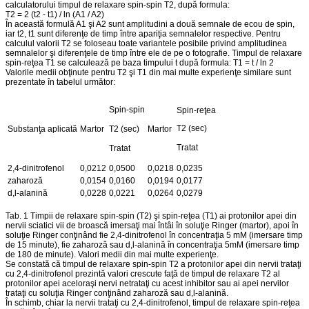
calculatorului timpul de relaxare spin-spin T2, după formula:
T2 = 2 (t2 - t1) / ln (A1 / A2)
În această formulă A1 şi A2 sunt amplitudini a două semnale de ecou de spin,
iar t2, t1 sunt diferenţe de timp între apariţia semnalelor respective. Pentru
calculul valorii T2 se foloseau toate variantele posibile privind amplitudinea
semnalelor şi diferenţele de timp între ele de pe o fotografie. Timpul de relaxare
spin-reţea T1 se calculează pe baza timpului t după formula: T1 = t / ln 2
Valorile medii obţinute pentru T2 şi T1 din mai multe experienţe similare sunt
prezentate în tabelul următor:
Spin-spin
Spin-reţea
T2 (sec)
Substanţa aplicată
Martor
T2 (sec)
Martor
Tratat
Tratat
2,4-dinitrofenol
0,0212
0,0500
0,0218
0,0235
zaharoză
0,0154
0,0160
0,0194
0,0177
d,l-alanină
0,0228
0,0221
0,0264
0,0279
Tab. 1 Timpii de relaxare spin-spin (T2) şi spin-reţea (T1) ai protonilor apei din
nervii sciatici vii de broască imersaţi mai întâi în soluţie Ringer (martor), apoi în
soluţie Ringer conţinând fie 2,4-dinitrofenol în concentraţia 5 mM (imersare timp
de 15 minute), fie zaharoză sau d,l-alanină în concentraţia 5mM (imersare timp
de 180 de minute). Valori medii din mai multe experienţe.
Se constată că timpul de relaxare spin-spin T2 a protonilor apei din nervii trataţi
cu 2,4-dinitrofenol prezintă valori crescute faţă de timpul de relaxare T2 al
protonilor apei aceloraşi nervi netrataţi cu acest inhibitor sau ai apei nervilor
trataţi cu soluţia Ringer conţinând zaharoză sau d,l-alanină.
În schimb, chiar la nervii trataţi cu 2,4-dinitrofenol, timpul de relaxare spin-reţea