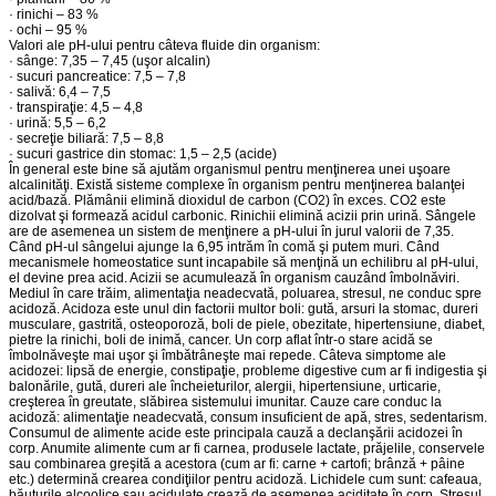
· rinichi – 83 %
· ochi – 95 %
Valori ale pH-ului pentru câteva fluide din organism:
· sânge: 7,35 – 7,45 (uşor alcalin)
· sucuri pancreatice: 7,5 – 7,8
· salivă: 6,4 – 7,5
· transpiraţie: 4,5 – 4,8
· urină: 5,5 – 6,2
· secreţie biliară: 7,5 – 8,8
· sucuri gastrice din stomac: 1,5 – 2,5 (acide)
În general este bine să ajutăm organismul pentru menţinerea unei uşoare
alcalinităţi. Există sisteme complexe în organism pentru menţinerea balanţei
acid/bază. Plămânii elimină dioxidul de carbon (CO2) în exces. CO2 este
dizolvat şi formează acidul carbonic. Rinichii elimină acizii prin urină. Sângele
are de asemenea un sistem de menţinere a pH-ului în jurul valorii de 7,35.
Când pH-ul sângelui ajunge la 6,95 intrăm în comă şi putem muri. Când
mecanismele homeostatice sunt incapabile să menţină un echilibru al pH-ului,
el devine prea acid. Acizii se acumulează în organism cauzând îmbolnăviri.
Mediul în care trăim, alimentaţia neadecvată, poluarea, stresul, ne conduc spre
acidoză. Acidoza este unul din factorii multor boli: gută, arsuri la stomac, dureri
musculare, gastrită, osteoporoză, boli de piele, obezitate, hipertensiune, diabet,
pietre la rinichi, boli de inimă, cancer. Un corp aflat într-o stare acidă se
îmbolnăveşte mai uşor şi îmbătrâneşte mai repede. Câteva simptome ale
acidozei: lipsă de energie, constipaţie, probleme digestive cum ar fi indigestia şi
balonările, gută, dureri ale încheieturilor, alergii, hipertensiune, urticarie,
creşterea în greutate, slăbirea sistemului imunitar. Cauze care conduc la
acidoză: alimentaţie neadecvată, consum insuficient de apă, stres, sedentarism.
Consumul de alimente acide este principala cauză a declanşării acidozei în
corp. Anumite alimente cum ar fi carnea, produsele lactate, prăjelile, conservele
sau combinarea greşită a acestora (cum ar fi: carne + cartofi; brânză + pâine
etc.) determină crearea condiţiilor pentru acidoză. Lichidele cum sunt: cafeaua,
băuturile alcoolice sau acidulate crează de asemenea aciditate în corp. Stresul,