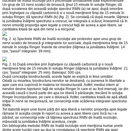
nucleare de înaltă rezoluţie pot fi prezentate următoarele date experimentale:
Un grup de 10 nervi sciatici de broască, ţinut 15 minute în soluţie Ringer, dă
după scoaterea din această soluţie spectrul RMN (a) iar apoi, după omorâre
prin îngheţare cu zăpadă carbonică si o nouă menţinere timp de 15 minute în
soluţia Ringer, dă spectrul RMN (b) (fig. 2). Se constată că după moarte, lăţimea
la jumătatea înălţimii spectrului a crescut, iar integrala a scăzut, înseamnă că în
nervii omorâţi proporţia apei legate a crescut faţă de aceea a apei libere, iar
cantitatea totală de apă din nervi s-a micşorat.
Fig. 2. a) Spectrele RMN de înaltă rezoluţie ale protonilor apei unui grup de
nervi sciatici de broască şi integralele lor asociate, după menţinerea timp de 15
minute în soluţia Ringer. Înainte de omorâre (lăţimea la jumătatea înălţimii: 14
cps; "pasul" integralei: 39 mm);
Fig. 2. b) După omorâre prin îngheţare cu zăpadă carbonică şi o nouă
menţinere timp de 15 minute în soluţia Ringer (lăţimea la jumătatea înălţimii: 21
cps; "pasul" integralei: 25 mm). Baleiajul: 500 cps.
După concepţia biostructurală, aceste fapte se explică in felul următor:
Odată cu moartea, biostructura nervilor se destramă, cu punerea în libertate a
apei care era cuprinsă în materia lor biostructurată. Astfel, mediul intern al
nervilor devine hipotonic faţă de soluţia Ringer în care ei au fost imersaţi, iar din
această cauză o bună parte din apa lor liberă îi părăseşte, trecând în soluţia
Ringer înconjurătoare, pe care o diluează. Astfel, cantitatea totală de apă aflată
iniţial în nervi se micşorează, iar consecinţa este scăderea integralei spectrului
RMN.
Tot datorită ieşirii unei bune părţi din apa liberă a nervilor, proporţia apei legate
rămase în aceştia creşte în raport cu aceea a apei libere care încă nu i-a
părăsit, iar consecinţa este că lăţimea spectrului RMN de înaltă rezoluţie,
măsurată la jumătatea înălţimii acestuia, creşte.
Din bibliografia metodei RMN de înaltă rezoluţie vom menţiona numai unele
dintre acele lucrări care au dus la constatarea că spectrele RMN ale apei