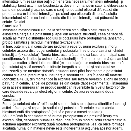
intensitate furnizează mai puţin din energia necesară menţinerii integrităţii şi
stabilităţii biostructurii, iar biostructura, devenind mai puţin stabilă, eliberează o
parte din potasiul şi apa pe care o conţine; potasiul eliberat difuzează din
protoplasma în lichidul interstiţial, pe când apa eliberată diluează soluţia
intracelulară şi face ca ionii de sodiu din lichidul interstiţial să pătrundă în
celule. De aici:
Concluzia 7
Inhibarea metabolismului duce la scăderea stabilităţii biostructurii şi la
eliberarea parţială a potasiului şi apei din această structură, ceea ce face să
scadă asimetria distribuţiei sodiului şi potasiului între protoplasmă (ansamblul
protoplasmatic) şi lichidul interstiţial (extracelular).
În fine, putem lua în considerare problema repercusiunii excitării şi morţii
celulelor asupra distribuţiei sodiului şi potasiului între protoplasmă şi lichidul
interstiţial (extracelular). Teoria biostructurală admite că factorul principal care
condiţionează distribuţia asimetrică a electroliţilor între protoplasmă (ansamblul
protoplasmatic) şi lichidul interstiţial (extracelular) este materia biostructurată
(postulatul 4) şi că această distribuţie inegală a sodiului şi potasiului se
realizează şi se menţine datorită includerii unei părţi însemnate a potasiului
celular şi a apei precum şi a unei părţi a sodiului celular) în această materie
(concluzia 4). Or, din moment ce în excitare sau lezare reversibilă ionii de sodiu
pătrund în celule, iar cei de potasiu ies din celule (fapt experimental), înseamnă
că în aceste împrejurări se produc modificări reversibile la nivelul factorilor de
care depinde repartiţia electroliţilor în celule. De aici se desprind două
concluzii:
Concluzia 8
Formaţia celulară ale cărei însuşiri se modifică sub acţiunea diferiţilor factori şi
astfel influenţează repartiţia sodiului şi potasiului în celule este materia
biostructurată din protoplasmă (adică o parte a masei celulare).
Să luăm întâi în considerare că numai protoplasma vie prezintă însuşirea
excitabilităţii, deoarece numai ea răspunde într-un mod cu totul caracteristic la
acţiunea agenţilor excitanţi; după moartea protoplasmei, ea, ca orice formaţie
alcătuită numai din materie nevie este indiferentă la acţiunea acestor agenţi.