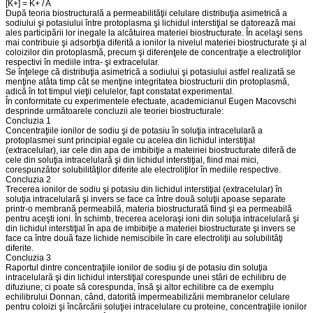
[K+] = K+ / A
După teoria biostructurală a permeabilităţii celulare distribuţia asimetrică a
sodiului şi potasiului între protoplasma şi lichidul interstiţial se datorează mai
ales participării lor inegale la alcătuirea materiei biostructurate. În acelaşi sens
mai contribuie şi adsorbţia diferită a ionilor la nivelul materiei biostructurate şi al
coloizilor din protoplasmă, precum şi diferenţele de concentraţie a electroliţilor
respectivi în mediile intra- şi extracelular.
Se înţelege că distribuţia asimetrică a sodiului şi potasiului astfel realizată se
menţine atâta timp cât se menţine integritatea biostructurii din protoplasmă,
adică în tot timpul vieţii celulelor, fapt constatat experimental.
În conformitate cu experimentele efectuate, academicianul Eugen Macovschi
desprinde următoarele concluzii ale teoriei biostructurale:
Concluzia 1
Concentraţiile ionilor de sodiu şi de potasiu în soluţia intracelulară a
protoplasmei sunt principial egale cu acelea din lichidul interstiţial
(extracelular), iar cele din apa de imbibiţie a mateiriei biostructurate diferă de
cele din soluţia intracelulară şi din lichidul interstiţial, fiind mai mici,
corespunzător solubilităţilor diferite ale electroliţilor în mediile respective.
Concluzia 2
Trecerea ionilor de sodiu şi potasiu din lichidul interstiţial (extracelular) în
soluţia intracelulară şi invers se face ca între două soluţii apoase separate
printr-o membrană permeabilă, materia biostructurată fiind şi ea permeabilă
pentru aceşti ioni. În schimb, trecerea aceloraşi ioni din soluţia intracelulară şi
din lichidul interstiţial în apa de imbibiţie a materiei biostructurate şi invers se
face ca între două faze lichide nemiscibile în care electroliţii au solubilităţi
diferite.
Concluzia 3
Raportul dintre concentraţiile ionilor de sodiu şi de potasiu din soluţia
intracelulară şi din lichidul interstiţial corespunde unei stări de echilibru de
difuziune; ci poate să corespunda, însă şi altor echilibre ca de exemplu
echilibrului Donnan, când, datorită impermeabilizării membranelor celulare
pentru coloizi şi încărcării soluţiei intracelulare cu proteine, concentraţiile ionilor