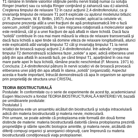
T1 rămâne în limitele valorilor obţinute pentru nervii trataţi numai cu soluţia
Ringer (martor) sau cu soluţia Ringer conţinând şi zaharoză sau d,l-alanină.
Creşterea timpului de relaxare T2 în cazul acţiunii 2,4-dinitrofenolului, ca şi
invarianţa timpului de relaxare T1 pot fi explicate cu ajutorul modelului bifazic
(J. R. Zimermann, W. E. Brittin, 1957). Acest model, aplicat la celulele vii,
presupune prezenţa atât a unei fracţiuni de apă protoplasmatică într-o fază
oarecum „solidă" (organizată), în care mişcarea rotaţională a moleculelor apei
este restrânsă, cât şi a unei fracţiuni de apă aflată in stare lichidă. Dacă faza
"solidă" contribuie în cea mai mare măsură la viteza de relaxare transversală şi
dacă faza lichidă a apei tinde să domine viteza de relaxare longitudinală, atunci
este explicabilă atât variaţia timpului T2 cât şi invariaţia timpului T1 la nervii
sciatici de broască supuşi acţiunii 2,4-dinitrofenolului. Într-adevăr: creşterea
timpului T2 demonstrează scăderea fazei „solide” a apei, adică eliberarea unei
părţi din apa aflată în această fază, pe când timpul T1, aparţinând în cea mai
mare parte apei în faza lichidă, rămâne practic neschimbat (F. Mosora. 1971 b).
Concluzia: 2,4-dinitrofenolul pătruns în nervii sciatici vii de broască provoacă
eliberarea unei părţi din apa aflată în starea „solidă” (organizată). Aspectul
acesta e foarte important, întrucât demonstrează că apa în organism se apropie
prin proprietăţi de structura unui CRISTAL.
TEORIA BIOSTRUCTURALĂ
Postulate: În conformitate cu o serie de experimente de acest tip, academicianul
Eugen Macovschi a fondat TEORIA BIOSTRUCTURALĂ A MATERIEI VII, bazată
pe următoarele postulate:
Postulatul 1
Protoplasma este un ansamblu alcătuit din biostructură şi soluţia intracelulară
adică din materia biostructurată şi materia nevie, moleculară.
Prin urmare, se poate admite că protoplasma este formată din două forme
distincte de materie: materia biostructurată datorită căreia protoplasma prezintă
proprietăţile şi stările specific biologice amintite, şi materia nevie, alcătuită din
diferiţi compuşi organici şi anorganici obişnuiţi, care împreună cu materia
biostructurată condiţionează viaţa protoplasmei.