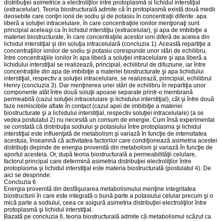
distribuţiei asimetrice a electroliţilor între protoplasmă si lichidul interstiţial
(extracelular). Teoria biostructurală admite că în protoplasmă există două medii
deosebite care conţin ionii de sodiu şi de potasiu în concentraţii diferite: apa
liberă a soluţiei intracelulare, în care concentraţiile ionilor menţionaţi sunt
principial aceleaşi ca în lichidul interstiţiu (extracelular), şi apa de imbibiţie a
materiei biostructurate, în care concentraţiile acestor ioni diferă de acelea din
lichidul interstiţial şi din soluţia intracelulară (concluzia 1). Această repartiţie a
concentraţiilor ionilor de sodiu şi potasiu corespunde unor stări de echilibru,
între concentraţiile ionilor în apa liberă a soluţiei intracelulare şi apa liberă a
lichidului interstiţial se realizează, principial, echilibrul de difuziune, iar între
concentraţiile din apa de imbibiţie a materiei biostructurate şi apa lichidului
interstiţial, respectiv a soluţiei intracelulare, se realizează, principial, echilibrul
Henry (concluzia 3). Dar menţinerea unei stări de echilibru în repartiţia unor
componente atât între două soluţii apoase separate printr-o membrană
permeabilă (cazul soluţiei intracelulare şi lichidului interstiţial), cât şi între două
faze nemiscibile aflate în contact (cazul apei de imbibiţie a materiei
biostructurate şi a lichidului interstiţial, respectiv soluţiei intracelulare) (a se
vedea postulatul 2) nu necesită un consum de energie. Cum însă experimental
se constată că distribuţia sodiului şi potasiului între protoplasma şi lichidul
interstiţial este influenţată de metabolism şi variază în funcţie de intensitatea
acestuia, înseamnă că activitatea factorilor care condiţionează asimetria acestei
distribuţii depinde de energia provenită din metabolism şi variază în funcţie de
aportul acesteia. Or, după teoria biostructurală a permeabilităţii celulare,
factorul principal care determină asimetria distribuţiei electroliţilor între
protoplasma şi lichidul interstiţial este materia biostructurată (postulatul 4). De
aici se desprinde:
Concluzia 6
Energia provenită din desfăşurarea metabolismului menţine integritatea
biostructurii în care este integrată o bună parte a potasiului celular precum şi o
mică parte a sodiului, ceea ce asigură asimetria distribuţiei electroliţilor între
protoplasmă şi lichidul interstiţial.
Bazată pe concluzia 6, teoria biostructurală admite că metabolismul scăzut ca