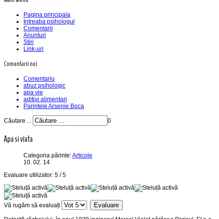
Pagina principala
Intreaba psihologul
Comentarii
Anunturi
Stiri
Link-uri
Comentarii noi
Comentariu
abuz psihologic
apa vie
aditivi alimentari
Parintele Arsenie Boca
Căutare ...
0
Apa si viata
Categoria părinte:
Articole
10. 02. 14
Evaluare utilizator:
5
/
5
Vă rugăm să evaluați