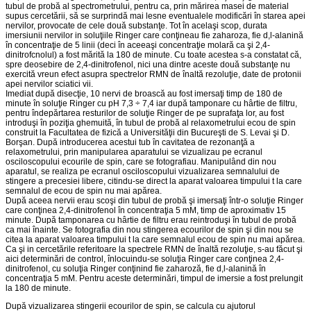
tubul de probă al spectrometrului, pentru ca, prin mărirea masei de material
supus cercetării, să se surprindă mai lesne eventualele modificări în starea apei
nervilor, provocate de cele două substanţe. Tot în acelaşi scop, durata
imersiunii nervilor in soluţiile Ringer care conţineau fie zaharoza, fie d,l-alanină
în concentraţie de 5 linii (deci în aceeaşi concentraţie molară ca şi 2,4-
dinitrofcnolul) a fost mărită la 180 de minute. Cu toate acestea s-a constatat că,
spre deosebire de 2,4-dinitrofenol, nici una dintre aceste două substanţe nu
exercită vreun efect asupra spectrelor RMN de înaltă rezoluţie, date de protonii
apei nervilor sciatici vii.
Imediat după disecţie, 10 nervi de broască au fost imersaţi timp de 180 de
minute în soluţie Ringer cu pH 7,3 ÷ 7,4 iar după tamponare cu hârtie de filtru,
pentru îndepărtarea resturilor de soluţie Ringer de pe suprafaţa lor, au fost
introduşi în poziţia ghemuită, în tubul de probă al relaxometrului ecou de spin
construit la Facultatea de fizică a Universităţii din Bucureşti de S. Levai şi D.
Borşan. După introducerea acestui tub în cavitatea de rezonanţă a
relaxometrului, prin manipularea aparatului se vizualizau pe ecranul
osciloscopului ecourile de spin, care se fotografiau. Manipulând din nou
aparatul, se realiza pe ecranul osciloscopului vizualizarea semnalului de
stingere a precesiei libere, citindu-se direct la aparat valoarea timpului t la care
semnalul de ecou de spin nu mai apărea.
După aceea nervii erau scoşi din tubul de probă şi imersaţi într-o soluţie Ringer
care conţinea 2,4-dinitrofenol în concentraţia 5 mM, timp de aproximativ 15
minute. După tamponarea cu hârtie de filtru erau reintroduşi în tubul de probă
ca mai înainte. Se fotografia din nou stingerea ecourilor de spin şi din nou se
citea la aparat valoarea timpului t la care semnalul ecou de spin nu mai apărea.
Ca şi in cercetările referitoare la spectrele RMN de înaltă rezoluţie, s-au făcut şi
aici determinări de control, înlocuindu-se soluţia Ringer care conţinea 2,4-
dinitrofenol, cu soluţia Ringer conţinind fie zaharoză, fie d,l-alanină în
concentraţia 5 mM. Pentru aceste determinări, timpul de imersie a fost prelungit
la 180 de minute.
După vizualizarea stingerii ecourilor de spin, se calcula cu ajutorul