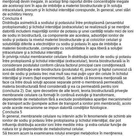
menţionaţi devin inegale, în acelaşi timp raportul dintre concentraţiile inegale
ale aceloraşi ioni în apa de imbibiţie a materiei biostructurate şi în soluţia
intracelulară, precum şi în lichidul interstiţial corespunde, în general, unei stări
de echilibru Henry.
Concluzia 4
Distribuţia asimetrică a sodiului şi potasiului între protoplasmă (ansamblul
protoplasmatic) şi lichidul interstiţial (extracelular) se realizează şi se menţine
datorită includerii majorităţii ionilor de potasiu şi unei cantităţi relativ mici de ioni
de sodiu in biostructură, ca componente ale acesteia, adsorbţiei ionilor de
sodiu şi potasiu la nivelul materiei biostructurate şi al coloizilor celulari şi
solubilităţii diferite a electroliţilor cu sodiu şi potasiu în apa de imbibiţie a
materiei biostructurate, comparativ cu solubilitatea în apa liberă a soluţiei
intracelulare şi a lichidului interstiţial.
În privinţa rolului membranelor celulare în distribuţia ionilor de sodiu şi potasiu
între protoplasmă şi lichidul interstiţial (extracelular), teoria biostructurală ia în
considerare postulatul conform căruia factorul principal care condiţionează
această distribuţie este biostructura (postulatul 4), precum şi faptul cunoscut că
ionii de sodiu şi potasiu trec mai mult sau mai puţin uşor din celule în lichidul
interstiţial şi invers (fapt experimental). Se admite că trecerea menţionată se
face ca între două soluţii apoase separate printr-o membrană permeabilă,
materia biostructurată fiind considerată şi ea ca permeabilă pentru ioni
(concluzia 2). Dar, spre deosebire de alte teorii, teoria biostructurală priveşte
membranele celulare ca formaţii în continuă evoluţie şi transformare,
dependente de metabolism fără a exclude posibilitatea apariţiei mecanismelor
de transport activ (pompele active de transport a ionilor prin membrană), acolo
unde aceste mecanisme se impun datorită condiţiilor fiziologice.
Concluzia 5
În general, membranele celulare nu intervin activ în fenomenele de schimb ale
ionilor de sodiu şi potasiu între protoplasma şi lichidul interstiţial, dar pot
influenţa distribuţia acestor ioni între mediile intra- şi extra-celular funcţie de
natura lor şi dependente de metabolismul celular.
Să trecem acum la examinarea rolului energiei metabolice în menţinerea