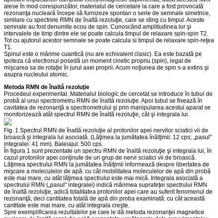
alese în mod corespunzător, materialul de cercetare la care a fost provocată
rezonanţa nucleară începe să furnizeze spontan o serie de semnale simetrice,
similare cu spectrele RMN de înaltă rezoluţie, care se sting cu timpul. Aceste
semnale au fost denumite ecou de spin. Cunoscând amplitudinea lor şi
intervalele de timp dintre ele se poate calcula timpul de relaxare spin-spin T2.
Tot cu ajutorul acestor semnale se poate calcula si timpul de relaxare spin-reţea
T1.
Spinul este o mărime cuantică (nu are echivalent clasic). Ea este bazată pe
ipoteza că electronul posedă un moment cinetic propriu (spin), legat de
mişcarea sa de rotaţie în jurul axei proprii. Acum noţiunea de spin s-a extins şi
asupra nucleului atomic.
Metoda RMN de înaltă rezoluţie
Procedeul experimental. Materialul biologic de cercetat se introduce în tubul de
probă al unui spectrometru RMN de înaltă rezoluţie. Apoi tubul se fixează în
cavitatea de rezonanţă a spectrometrului şi prin manipularea acestui aparat se
monitorizează atât spectrul RMN de înaltă rezoluţie, cât şi integrala lui.
Fig. 1 Spectrul RMN de înaltă rezoluţie al protonilor apei nervilor sciatici vii de
broască şi integrala lui asociată. (Lăţimea la jumătatea înălţimii: 12 cps; „pasul"
integralei: 41 mm). Baleiajul: 500 cps.
În figura 1 sunt prezentate un spectru RMN de înaltă rezoluţie şi integrala lui, în
cazul protonilor apei conţinute de un grup de nervi sciatici vii de broască.
Lăţimea spectrului RMN la jumătatea înălţimii informează despre libertatea de
mişcare a moleculelor de apă: cu cât mobilitatea moleculelor de apă din probă
este mai mare, cu atât lăţimea spectrului este mai mică. Integrala asociată a
spectrului RMN („pasul" integralei) indică mărimea suprafeţei spectrului RMN
de înaltă rezoluţie, adică totalitatea protonilor apei care au suferit fenomenul de
rezonanţă, deci cantitatea totală de apă din proba examinată: cu cât această
cantitate este mai mare, cu atât integrala creşte.
Spre exemplificarea rezultatelor pe care le dă metoda rezonanţei magnetice