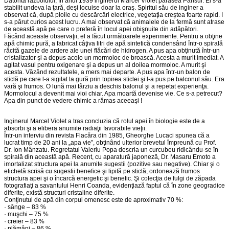
Datorită războiului, în anul 1939 inginerul Marcel Violet părăsea Parisul. El s-a
stabilit undeva la ţară, deşi locuise doar la oraş. Spiritul său de inginer a
observat că, după ploile cu descărcări electrice, vegetaţia creştea foarte rapid. I
s-a părut curios acest lucru. A mai observat că animalele de la fermă sunt atrase
de această apă pe care o preferă în locul apei obişnuite din adăpători.
Făcând aceaste observaţii, el a făcut următoarele experimente. Pentru a obţine
apă chimic pură, a fabricat câţiva litri de apă sintetică condensând într-o spirală
răcită gazele de ardere ale unei flăcări de hidrogen. A pus apa obţinută într-un
cristalizator şi a depus acolo un mormoloc de broască. Acesta a murit imediat. A
agitat vasul pentru oxigenare şi a depus un al doilea mormoloc. A murit şi
acesta. Văzând rezultatele, a mers mai departe. A pus apa într-un balon de
sticlă pe care l-a sigilat la gură prin topirea sticlei şi l-a pus pe balconul său. Era
vară şi frumos. O lună mai târziu a deschis balonul şi a repetat experienţa.
Mormolocul a devenit mai vioi chiar. Apa moartă devenise vie. Ce s-a petrecut?
Apa din punct de vedere chimic a rămas aceeaşi !
Inginerul Marcel Violet a tras concluzia că rolul apei în biologie este de a
absorbi şi a elibera anumite radiaţii favorabile vieţii.
Într-un interviu din revista Flacăra din 1985, Gheorghe Lucaci spunea că a
lucrat timp de 20 ani la „apa vie”, obţinând ulterior brevetul împreună cu Prof.
Dr. Ion Mânzatu. Regretatul Valeriu Popa descria un curcubeu ridicându-se în
spirală din această apă. Recent, cu aparatură japoneză, Dr. Masaru Emoto a
imortalizat structura apei la anumite sugestii (pozitive sau negative). Chiar şi o
etichetă scrisă cu sugestii benefice şi lipită pe sticlă, ordonează frumos
structura apei şi o încarcă energetic şi benefic. Şi colecţia de fulgi de zăpada
fotografiaţi a savantului Henri Coanda, evidenţiază faptul că în zone geogradice
diferite, există structuri cristaline diferite.
Conţinutul de apă din corpul omenesc este de aproximativ 70 %:
· sânge – 83 %
· muşchi – 75 %
· creier – 83 %
· plămâni – 86 %