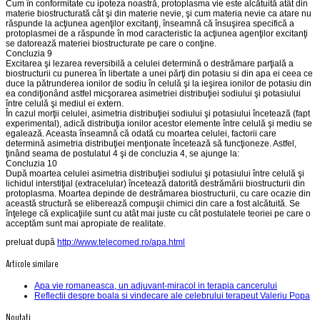
Cum în conformitate cu ipoteza noastră, protoplasma vie este alcătuită atât din
materie biostructurată cât şi din materie nevie, şi cum materia nevie ca atare nu
răspunde la acţiunea agenţilor excitanţi, înseamnă că însuşirea specifică a
protoplasmei de a răspunde în mod caracteristic la acţiunea agenţilor excitanţi
se datorează materiei biostructurate pe care o conţine.
Concluzia 9
Excitarea şi lezarea reversibilă a celulei determină o destrămare parţială a
biostructurii cu punerea în libertate a unei părţi din potasiu si din apa ei ceea ce
duce la pătrunderea ionilor de sodiu în celulă şi la ieşirea ionilor de potasiu din
ea condiţionând astfel micşorarea asimetriei distribuţiei sodiului şi potasiului
între celulă şi mediul ei extern.
În cazul morţii celulei, asimetria distribuţiei sodiului şi potasiului încetează (fapt
experimental), adică distribuţia ionilor acestor elemente între celulă şi mediu se
egalează. Aceasta înseamnă că odată cu moartea celulei, factorii care
determină asimetria distribuţiei menţionate încetează să funcţioneze. Astfel,
ţinând seama de postulatul 4 şi de concluzia 4, se ajunge la:
Concluzia 10
După moartea celulei asimetria distribuţiei sodiului şi potasiului între celulă şi
lichidul interstiţial (extracelular) încetează datorită destrămării biostructurii din
protoplasma. Moartea depinde de destrămarea biostructurii, cu care ocazie din
această structură se eliberează compuşii chimici din care a fost alcătuită. Se
înţelege că explicaţiile sunt cu atât mai juste cu cât postulatele teoriei pe care o
acceptăm sunt mai apropiate de realitate.
preluat după
http://www.telecomed.ro/apa.html
Articole similare
Apa vie romaneasca, un adjuvant-miracol in terapia cancerului
Reflectii despre boala si vindecare ale celebrului terapeut Valeriu Popa
Noutati