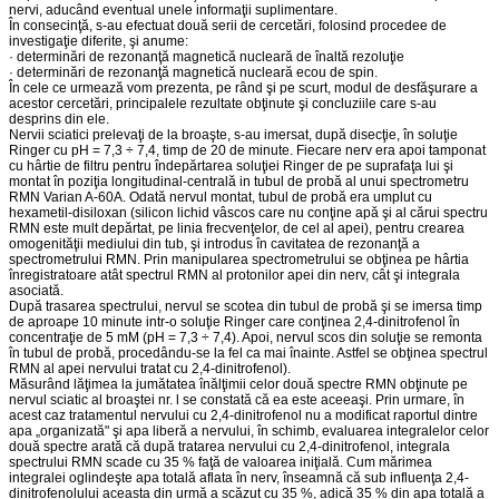
nervi, aducând eventual unele informaţii suplimentare.
În consecinţă, s-au efectuat două serii de cercetări, folosind procedee de
investigaţie diferite, şi anume:
· determinări de rezonanţă magnetică nucleară de înaltă rezoluţie
· determinări de rezonanţă magnetică nucleară ecou de spin.
În cele ce urmează vom prezenta, pe rând şi pe scurt, modul de desfăşurare a
acestor cercetări, principalele rezultate obţinute şi concluziile care s-au
desprins din ele.
Nervii sciatici prelevaţi de la broaşte, s-au imersat, după disecţie, în soluţie
Ringer cu pH = 7,3 ÷ 7,4, timp de 20 de minute. Fiecare nerv era apoi tamponat
cu hârtie de filtru pentru îndepărtarea soluţiei Ringer de pe suprafaţa lui şi
montat în poziţia longitudinal-centrală in tubul de probă al unui spectrometru
RMN Varian A-60A. Odată nervul montat, tubul de probă era umplut cu
hexametil-disiloxan (silicon lichid vâscos care nu conţine apă şi al cărui spectru
RMN este mult depărtat, pe linia frecvenţelor, de cel al apei), pentru crearea
omogenităţii mediului din tub, şi introdus în cavitatea de rezonanţă a
spectrometrului RMN. Prin manipularea spectrometrului se obţinea pe hârtia
înregistratoare atât spectrul RMN al protonilor apei din nerv, cât şi integrala
asociată.
După trasarea spectrului, nervul se scotea din tubul de probă şi se imersa timp
de aproape 10 minute intr-o soluţie Ringer care conţinea 2,4-dinitrofenol în
concentraţie de 5 mM (pH = 7,3 ÷ 7,4). Apoi, nervul scos din soluţie se remonta
în tubul de probă, procedându-se la fel ca mai înainte. Astfel se obţinea spectrul
RMN al apei nervului tratat cu 2,4-dinitrofenol).
Măsurând lăţimea la jumătatea înălţimii celor două spectre RMN obţinute pe
nervul sciatic al broaştei nr. l se constată că ea este aceeaşi. Prin urmare, în
acest caz tratamentul nervului cu 2,4-dinitrofenol nu a modificat raportul dintre
apa „organizată" şi apa liberă a nervului, în schimb, evaluarea integralelor celor
două spectre arată că după tratarea nervului cu 2,4-dinitrofenol, integrala
spectrului RMN scade cu 35 % faţă de valoarea iniţială. Cum mărimea
integralei oglindeşte apa totală aflata în nerv, înseamnă că sub influenţa 2,4-
dinitrofenolului aceasta din urmă a scăzut cu 35 %, adică 35 % din apa totală a