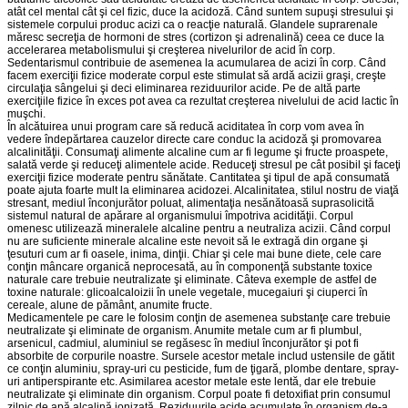
atât cel mental cât şi cel fizic, duce la acidoză. Când suntem supuşi stresului şi
sistemele corpului produc acizi ca o reacţie naturală. Glandele suprarenale
măresc secreţia de hormoni de stres (cortizon şi adrenalină) ceea ce duce la
accelerarea metabolismului şi creşterea nivelurilor de acid în corp.
Sedentarismul contribuie de asemenea la acumularea de acizi în corp. Când
facem exerciţii fizice moderate corpul este stimulat să ardă acizii graşi, creşte
circulaţia sângelui şi deci eliminarea reziduurilor acide. Pe de altă parte
exerciţiile fizice în exces pot avea ca rezultat creşterea nivelului de acid lactic în
muşchi.
În alcătuirea unui program care să reducă aciditatea în corp vom avea în
vedere îndepărtarea cauzelor directe care conduc la acidoză şi promovarea
alcalinităţii. Consumaţi alimente alcaline cum ar fi legume şi fructe proaspete,
salată verde şi reduceţi alimentele acide. Reduceţi stresul pe cât posibil şi faceţi
exerciţii fizice moderate pentru sănătate. Cantitatea şi tipul de apă consumată
poate ajuta foarte mult la eliminarea acidozei. Alcalinitatea, stilul nostru de viaţă
stresant, mediul înconjurător poluat, alimentaţia nesănătoasă suprasolicită
sistemul natural de apărare al organismului împotriva acidităţii. Corpul
omenesc utilizează mineralele alcaline pentru a neutraliza acizii. Când corpul
nu are suficiente minerale alcaline este nevoit să le extragă din organe şi
ţesuturi cum ar fi oasele, inima, dinţii. Chiar şi cele mai bune diete, cele care
conţin mâncare organică neprocesată, au în componenţă substante toxice
naturale care trebuie neutralizate şi eliminate. Câteva exemple de astfel de
toxine naturale: glicoalcaloizii în unele vegetale, mucegaiuri şi ciuperci în
cereale, alune de pământ, anumite fructe.
Medicamentele pe care le folosim conţin de asemenea substanţe care trebuie
neutralizate şi eliminate de organism. Anumite metale cum ar fi plumbul,
arsenicul, cadmiul, aluminiul se regăsesc în mediul înconjurător şi pot fi
absorbite de corpurile noastre. Sursele acestor metale includ ustensile de gătit
ce conţin aluminiu, spray-uri cu pesticide, fum de ţigară, plombe dentare, spray-
uri antiperspirante etc. Asimilarea acestor metale este lentă, dar ele trebuie
neutralizate şi eliminate din organism. Corpul poate fi detoxifiat prin consumul
zilnic de apă alcalină ionizată. Reziduurile acide acumulate în organism de-a