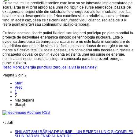
Exista mai multe predictii teoretice care lasa sa se intrevada implementarea pe
scara larga in viitorul apropiat a unor noi tipuri de surse energetice, bazate pe
extragerea energiei utile din substraturile energetice ale lumii subatomice. La
baza lor stau descoperirile din fizica cuantica si cea relativista, sursa primara
fiind, in acest caz, ceea ce fizicienii denumesc vidul cuantic, radiatia de 0 K
(zero point energy) sau continuumul spatio-temporal.
Cu toate acestea, foarte putini fizicieni sau ingineri participa pe plan mondial la
proiecte de dezvoltare energetica dincolo de tehnologia nucleara. Este o
evidenta dureroasa ca energia punctului zero nu este luata in considerare de
majoritatea oamenilor de stiinta ca fiind o sursa serioasa de energie care sa
merite a fi dezvoltata. Cu toate acestea, am considerat utila trecerea in revista a
princapelor dovezi ce pun in evidenta existenta unei noi surse de energie,
nelimitata si necombustibila, singura cunoscuta pana in prezent: energia
punctului zero.
Read More: Energia punctului zero, de la vis la realitate?
Pagina 2 din 2
Start
Prec
1
2
Mai departe
Sfârșit
Abonare RSS
Noutati
SHILAJIT SAU RĂȘINA DE MUMIE – UN REMEDIU UNIC ȘI COMPLEX
ȘI UN DAR MILENAR AL NATURII