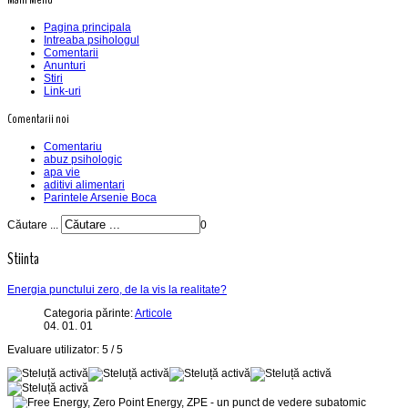
Pagina principala
Intreaba psihologul
Comentarii
Anunturi
Stiri
Link-uri
Comentarii noi
Comentariu
abuz psihologic
apa vie
aditivi alimentari
Parintele Arsenie Boca
Căutare ...
0
Stiinta
Energia punctului zero, de la vis la realitate?
Categoria părinte:
Articole
04. 01. 01
Evaluare utilizator:
5
/
5