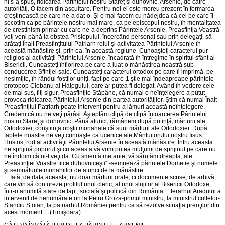
ni s-a spus, ridicarea Părintelui nostru Stareţ şi duhovnic, Arsenie, de către
autorităţi. O facem din ascultare. Pentru noi el este mereu prezent în formarea
creştinească pe care ne-a dat-o. Şi o mai facem cu nădejdea că cel pe care îl
socotim ca pe părintele nostru mai mare, ca pe episcopul nostru, în mentalitatea
de creştinism primar cu care ne-a deprins Părintele Arsenie, Preasfinţia Voastră
veţi veni până la obştea Prislopului, încercând personal sau prin delegaţi, să
arătaţi Înalt Preasfinţitului Patriarh rolul şi activitatea Părintelui Arsenie în
această mănăstire şi, prin ea, în această regiune. Cunoaşteţi caracterul pur
religios al activităţii Părintelui Arsenie, încadrată în întregime în spiritul sfânt al
Bisericii. Cunoaşteţi înflorirea pe care a luat-o mănăstirea noastră sub
conducerea Sfinţiei sale. Cunoaşteţi caracterul ortodox pe care îl imprimă, pe
nesimţite, în rândul foştilor uniţi, fapt pe care-1 ştie mai îndeaproape părintele
protopop Ciobanu al Haţegului, care ar putea fi delegat. Având în vedere cele
de mai sus, fiţi sigur, Preasfinţite Stăpâne, că numai o neînţelegere a putut
provoca ridicarea Părintelui Arsenie din partea autorităţilor. Ştim că numai Înalt
Preasfinţitul Patriarh poate interveni pentru a lămuri această neînţelegere.
Credem că nu ne veţi părăsi. Aşteptăm clipă de clipă întoarcerea Părintelui
nostru Stareţ şi duhovnic. Până atunci, rămânem după putinţă, mărturii ale
Ortodoxiei, conştiinţa obştii monahale că sunt mărturii ale Ortodoxiei. După
faptele noastre ne veţi cunoaşte ca ucenice ale Mântuitorului nostru Iisus
Hristos, rod al activităţii Părintelui Arsenie în această mănăstire. Întru aceasta
ne sprijină poporul şi cu aceasta vă vom putea mulţumi de sprijinul pe care nu
ne îndoim că ni-I veţi da. Cu smerită metanie, vă sărutăm dreapta, ale
Preasfinţiei Voastre fiice duhovniceşti“ -semnează părintele Dometie şi numele
şi semnăturile monahiilor de atunci de la mănăstire.
…Iată, de data aceasta, nu doar mărturii orale, ci documente scrise, de arhivă,
care vin să contureze profilul unui cleric, al unui slujitor al Bisericii Ortodoxe,
într-o anumită stare de fapt, socială şi politică din România… Ierarhul Aradului a
intervenit de nenumărate ori la Petru Groza-primul ministru, la ministrul cultelor-
Stanciu Stoian, la patriarhul României pentru ca să rezolve situaţia preoţilor din
acest moment… (Timişoara)