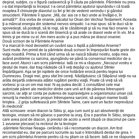
deşirat, subţire, cu o figură cadaverică şi îl căuta pe părintele. Părintele nu prea
i-a dat importanţă la început. I-a cerut părintelui ajutorul spunându-i că toată
noaptea îl chinuieşte diavolul cu fel şi fel de vedenii venindu-i şi gândul
sinuciderii. Părintele îi spune: „Mă, da’ aia ce o faci unde ai învăţat-o, în
armată?“. Era vorba de onanie, păcatul lui Onan din Vechiul Testament. Aceasta
ţi-a mâncat energia din sistemul nervos simpatic. I-a mai spus: să te duci să te
spovedeşti, să posteşti, să te rogi, să te căsătoreşti şi să nu mai faci onanie. I-a
spus să se ducă la o scenă din biserică şi să arate ce diavol vede el în vis. M-a
trimis şi pe mine cu el. Am mers acolo şi a pus mâna pe dracul onaniei.
Două scrisori de la Părintele Arsenie
V-a marcat în mod deosebit un cuvânt sau o faptă a părintelui Arsenie?
Sunt multe. Am primit de la părintele două scrisori în împrejurări foarte grele din
viaţa noastră. Prima a fost când urma să se nască băiatul nostru, soţia mea
având probleme cu sarcina, ajungându-se până la consensul medicilor de a
face avort. Atunci i-am scris părinteiui. Iată ce mi-a răspuns: „Necazul vostru e
destul de mare, dar trag nădejde că îl veţi depăşi cu ajutorul Sfintei
Împărtăşanii. Aşa se ţin ispitele de orice hotărâre eroică pentru legea lui
Dumnezeu. Dragii mei, greu sfat îmi cereţi. Nădăjduiesc că Stăpânul vieţii nu va
arăta deşartă osteneala atâtor rugători pentru viaţă. Poate că vreţi să vă
vorbesc şi ca un om mai real. N-aş putea decât: 1.consultând cele mai
autorizate păreri ale medicilor dintre care unii ar.fi de părerea întreruperii
sarcinii, iar alţii ar conta pe puterea de supravieţuire a organismului uman (să
renunţi la medicii care propun întreruperea sarcinii, să asiguri mamei toată
liniştea…2.grija sufletească prin Sfintele Taine, care sunt un factor neprevăzut
în medicină“.
Altă scrisoare: eram diacon la Sibiu şi, aşa cum sunt şi azi absolvenţii de
teologie, vroiam să-mi găsesc o parohie la oraş. Era o parohie în Sibiu, singura
care avea post de diacon, şi preotul de acolo a venit (după ce diaconul pe care-
1 avusese plecase) la rectorul de la teologie
-părintele Nicolae Neaga- cerându-i să-i recomande un diacon. Am fost
recomandat eu, dar pe parcurs lucrurile au luat o întorsătură destul de grea. I-
am scris părintelui Arsenie pentru că nu ştiam ce să facem. Iată ce ne răspunde