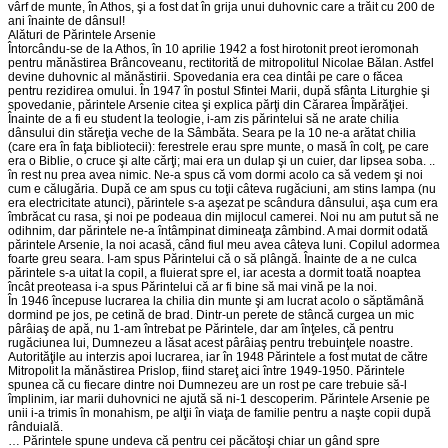
vârf de munte, în Athos, şi a fost dat în grija unui duhovnic care a trăit cu 200 de
ani înainte de dânsul!
Alături de Părintele Arsenie
Întorcându-se de la Athos, în 10 aprilie 1942 a fost hirotonit preot ieromonah
pentru mănăstirea Brâncoveanu, rectitorită de mitropolitul Nicolae Bălan. Astfel
devine duhovnic al mănăstirii. Spovedania era cea dintâi pe care o făcea
pentru rezidirea omului. În 1947 în postul Sfintei Marii, după sfânta Liturghie şi
spovedanie, părintele Arsenie citea şi explica părţi din Cărarea Împărăţiei.
Înainte de a fi eu student la teologie, i-am zis părintelui să ne arate chilia
dânsului din stăreţia veche de la Sâmbăta. Seara pe la 10 ne-a arătat chilia
(care era în faţa bibliotecii): ferestrele erau spre munte, o masă în colţ, pe care
era o Biblie, o cruce şi alte cărţi; mai era un dulap şi un cuier, dar lipsea soba. ..
în rest nu prea avea nimic. Ne-a spus că vom dormi acolo ca să vedem şi noi
cum e călugăria. După ce am spus cu toţii câteva rugăciuni, am stins lampa (nu
era electricitate atunci), părintele s-a aşezat pe scândura dânsului, aşa cum era
îmbrăcat cu rasa, şi noi pe podeaua din mijlocul camerei. Noi nu am putut să ne
odihnim, dar părintele ne-a întâmpinat dimineaţa zâmbind. A mai dormit odată
părintele Arsenie, la noi acasă, când fiul meu avea câteva luni. Copilul adormea
foarte greu seara. I-am spus Părintelui că o să plângă. Înainte de a ne culca
părintele s-a uitat la copil, a fluierat spre el, iar acesta a dormit toată noaptea
încât preoteasa i-a spus Părintelui că ar fi bine să mai vină pe la noi.
În 1946 începuse lucrarea la chilia din munte şi am lucrat acolo o săptămână
dormind pe jos, pe cetină de brad. Dintr-un perete de stâncă curgea un mic
pârâiaş de apă, nu 1-am întrebat pe Părintele, dar am înţeles, că pentru
rugăciunea lui, Dumnezeu a lăsat acest pârâiaş pentru trebuinţele noastre.
Autorităţile au interzis apoi lucrarea, iar în 1948 Părintele a fost mutat de către
Mitropolit la mănăstirea Prislop, fiind stareţ aici între 1949-1950. Părintele
spunea că cu fiecare dintre noi Dumnezeu are un rost pe care trebuie să-l
împlinim, iar marii duhovnici ne ajută să ni-1 descoperim. Părintele Arsenie pe
unii i-a trimis în monahism, pe alţii în viaţa de familie pentru a naşte copii după
rânduială.
… Părintele spune undeva că pentru cei păcătoşi chiar un gând spre