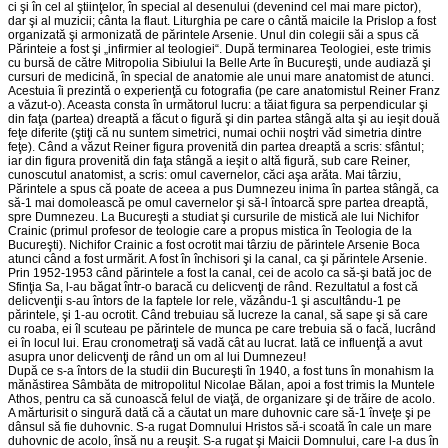
ci şi în cel al ştiinţelor, în special al desenului (devenind cel mai mare pictor),
dar şi al muzicii; cânta la flaut. Liturghia pe care o cântă maicile la Prislop a fost
organizată şi armonizată de părintele Arsenie. Unul din colegii săi a spus că
Părinteie a fost şi „infirmier al teologiei“. După terminarea Teologiei, este trimis
cu bursă de către Mitropolia Sibiului la Belle Arte în Bucureşti, unde audiază şi
cursuri de medicină, în special de anatomie ale unui mare anatomist de atunci.
Acestuia îi prezintă o experienţă cu fotografia (pe care anatomistul Reiner Franz
a văzut-o). Aceasta consta în următorul lucru: a tăiat figura sa perpendicular şi
din faţa (partea) dreaptă a făcut o figură şi din partea stângă alta şi au ieşit două
feţe diferite (ştiţi că nu suntem simetrici, numai ochii noştri văd simetria dintre
feţe). Când a văzut Reiner figura provenită din partea dreaptă a scris: sfântul;
iar din figura provenită din faţa stângă a ieşit o altă figură, sub care Reiner,
cunoscutul anatomist, a scris: omul cavernelor, căci aşa arăta. Mai târziu,
Părintele a spus că poate de aceea a pus Dumnezeu inima în partea stângă, ca
să-1 mai domolească pe omul cavernelor şi să-l întoarcă spre partea dreaptă,
spre Dumnezeu. La Bucureşti a studiat şi cursurile de mistică ale lui Nichifor
Crainic (primul profesor de teologie care a propus mistica în Teologia de la
Bucureşti). Nichifor Crainic a fost ocrotit mai târziu de părintele Arsenie Boca
atunci când a fost urmărit. A fost în închisori şi la canal, ca şi părintele Arsenie.
Prin 1952-1953 când părintele a fost la canal, cei de acolo ca să-şi bată joc de
Sfinţia Sa, l-au băgat într-o baracă cu delicvenţi de rând. Rezultatul a fost că
delicvenţii s-au întors de la faptele lor rele, văzându-1 şi ascultându-1 pe
părintele, şi 1-au ocrotit. Când trebuiau să lucreze la canal, să sape şi să care
cu roaba, ei îl scuteau pe părintele de munca pe care trebuia să o facă, lucrând
ei în locul lui. Erau cronometraţi să vadă cât au lucrat. Iată ce influenţă a avut
asupra unor delicvenţi de rând un om al lui Dumnezeu!
După ce s-a întors de la studii din Bucureşti în 1940, a fost tuns în monahism la
mănăstirea Sâmbăta de mitropolitul Nicolae Bălan, apoi a fost trimis la Muntele
Athos, pentru ca să cunoască felul de viaţă, de organizare şi de trăire de acolo.
A mărturisit o singură dată că a căutat un mare duhovnic care să-1 înveţe şi pe
dânsul să fie duhovnic. S-a rugat Domnului Hristos să-i scoată în cale un mare
duhovnic de acolo, însă nu a reuşit. S-a rugat şi Maicii Domnului, care l-a dus în