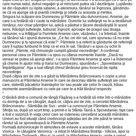
care numai iadul, duhul negaţiei şi al minciunii putea să-l dezlănţuie. Luptându-
se din răsputeri cu ispita satanei, a ateismului, tânărul se îngrozea, gândindu-
se că va ajunge să-şi piardă credinţa şi odată cu aceasta şi mintea.
Singura lui scăpare era Dumnezeu şi Părintele său duhovnicesc, Arsenie, pe
care s-a hotărât să-l caute la mănăstire. Durerile lui sufleţeşti nu le-a destăinuit
nimănui, nici chiar părinţilor lui, adică a păstrat o tăcere desăvârşită în acest
sens. Răvăşit sufleteşte, tulburat, îngrozit, aproape de pragul sau doaga
nebuniei, s-a înfăţişat la Parintele Arsenie care, văzându-l, l-a întrebat, înainte
ca tânărul să-i spună durerea sa: „Ce fac cei din sat, care spuneau că nu este
Dumnezeu şi tu spuneai că este?“. Părintele s-a referit la gândurile de referinţă
care îl luptau furibund în timp ce el era în sat. Tânărul i-a spus cu ochii în
lacrimi: „Părinte, mă chinuieşte cumplit gândul necredinţei“. A confirmat
personal ceea ce Părintele i-a spus cu câteva momente înainte. „Dacă nu
veneai se putea să ajungi ateu“, i-a spus Părintele Arsenie şi apoi l-a îndemnat
să cheme în ajutor mila şi harul lui Dumnezeu, spunându-i: „Spovedania şi
Împărtăşania“. Aşa a luat sfârşit chinul tânărului greu încercat de ispita
necredinţei.
După câţiva ani de zile s-a găsit la Mănăstirea Brâncoveanu o copie a unui
manuscris al Părintelui Arsenie în care se descriau stările sufleteşti ale celor
care, datorită păcatelor înaintaşilor lor sau poate ale celor în cauză, trăiau
momente asemănătoare cu cele pe care le-a trăit tânărul respectiv.
*
O tânără dintr-o comună de lângă Făgăraş s-a hotărât să intre într-o mănăstire
cu dorinţa de a se călugări, după ce, câţiva ani de zile, a cercetat Mănăstirea
Brâncoveanu - Sâmbăta de Sus - unde l-a cunoscut pe Părintele Arsenie.
Sfinţia sa, după un scurt timp, a primit-o la Sfânta Taină a Spovedaniei, fapt care
a fost o surpriză în viaţa celor care se osteneau cercetând această mănăstire.
Uneori au fost situaţii când credincioşii aşteptau ani de zile până le venea
rândul să se spovedească la Părintele Arsenie.
Formată duhovniceşte în atmosfera de evlavie a acestei mănăstiri, tânăra
Viorica - în călugărie Veronica - a intrat în Mănăstirea Bistriţa - Vâlcea, apoi la
Mănăstirea Ţigăneşti - Ilfov şi, la urmă, la Mănăstirea Horezu, unde a urmat