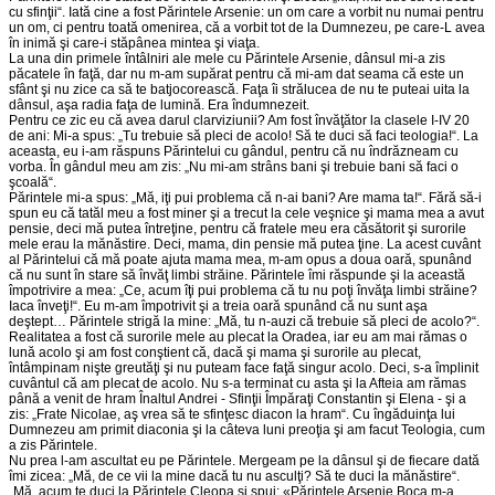
cu sfinţii“. Iată cine a fost Părintele Arsenie: un om care a vorbit nu numai pentru
un om, ci pentru toată omenirea, că a vorbit tot de la Dumnezeu, pe care-L avea
în inimă şi care-i stăpânea mintea şi viaţa.
La una din primele întâlniri ale mele cu Părintele Arsenie, dânsul mi-a zis
păcatele în faţă, dar nu m-am supărat pentru că mi-am dat seama că este un
sfânt şi nu zice ca să te batjocorească. Faţa îi strălucea de nu te puteai uita la
dânsul, aşa radia faţa de lumină. Era îndumnezeit.
Pentru ce zic eu că avea darul clarviziunii? Am fost învăţător la clasele I-IV 20
de ani: Mi-a spus: „Tu trebuie să pleci de acolo! Să te duci să faci teologia!“. La
aceasta, eu i-am răspuns Părintelui cu gândul, pentru că nu îndrăzneam cu
vorba. În gândul meu am zis: „Nu mi-am strâns bani şi trebuie bani să faci o
şcoală“.
Părintele mi-a spus: „Mă, iţi pui problema că n-ai bani? Are mama ta!“. Fără să-i
spun eu că tatăl meu a fost miner şi a trecut la cele veşnice şi mama mea a avut
pensie, deci mă putea întreţine, pentru că fratele meu era căsătorit şi surorile
mele erau la mănăstire. Deci, mama, din pensie mă putea ţine. La acest cuvânt
al Părintelui că mă poate ajuta mama mea, m-am opus a doua oară, spunând
că nu sunt în stare să învăţ limbi străine. Părintele îmi răspunde şi la această
împotrivire a mea: „Ce, acum îţi pui problema că tu nu poţi învăţa limbi străine?
Iaca înveţi!“. Eu m-am împotrivit şi a treia oară spunând că nu sunt aşa
deştept… Părintele strigă la mine: „Mă, tu n-auzi că trebuie să pleci de acolo?“.
Realitatea a fost că surorile mele au plecat la Oradea, iar eu am mai rămas o
lună acolo şi am fost conştient că, dacă şi mama şi surorile au plecat,
întâmpinam nişte greutăţi şi nu puteam face faţă singur acolo. Deci, s-a împlinit
cuvântul că am plecat de acolo. Nu s-a terminat cu asta şi la Afteia am rămas
până a venit de hram Înaltul Andrei - Sfinţii Împăraţi Constantin şi Elena - şi a
zis: „Frate Nicolae, aş vrea să te sfinţesc diacon la hram“. Cu îngăduinţa lui
Dumnezeu am primit diaconia şi la câteva luni preoţia şi am facut Teologia, cum
a zis Părintele.
Nu prea l-am ascultat eu pe Părintele. Mergeam pe la dânsul şi de fiecare dată
îmi zicea: „Mă, de ce vii la mine dacă tu nu asculţi? Să te duci la mănăstire“.
„Mă, acum te duci la Părintele Cleopa şi spui: «Părintele Arsenie Boca m-a