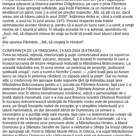
mergea adeseori la biserica parohiei Drăgănescu, pe care o picta Părintele
Arsenie. Erau apropiaţi sufleteşte, aşa încât Părintele, la un moment dat, i-a
destăinuit un gând, care 1-a uimit pe preotul respectiv: „Mă, să ştii că eu, dacă
vreau, pot să trăiesc până în anul 2000″. Întâlnirea dintre ei, când a rostit aceste
cuvinte, a avut loc în jurul anului 1970. Preotul respectiv este fratele
semnatarului acestor rânduri şi, pentru că a auzit un lucru care 1-a uimit, a simţit
nevoia să-1 spună şi altora. În situaţia aceasta mi s-a adresat, spunându-mi:
„Auzi, mă, să dispună cineva de viaţa sa încât să poată muri atunci când vrea
el“.
Mai spunea Părintele: „ Mă, să creşteţi în Hristos!“.
*
CONFERINŢA DE LA TIMIŞOARA, 24 NOI.2004 (EXTRASE):
Firea sa retrasă, reţinută, interiorizată şi puţin comunicativă avea ca suport un
caracter moral inflexibil, vulcanic, dinamic, fapt dovedit în momentul în care a
început lucrarea de trezire religioasă realizată la Mănăstirea Brâncoveanu. La
această mănăstire era, în acea vreme, un pelerinaj de proporţii, „bulboană
spitituală uriaşă“- cum a numit-o Nichifor Crainic — „când toată ţara lui Avram
Iancu se mişca în pelerinaj cântând, cu zăpada până la piept“. Dar nu numai
atât, ci credincioşi din aproape toate regiunile ţării îşi îndreptau paşii spre
Mănăstirea Brâncoveanu pentru a-1 asculta pe Părintele Arsenie, fapt care 1-a
determinat pe Părintele Stăniloae să spună: „Părintele Arsenie a.fost un
fenomen unic în istoria monahismului românesc, adică o personalitate de o
înaltă statură monahală, cum n-a mai avut Biserica noastră Ortodoxă Română“.
În lucrarea duhovnicească săvârşită de Părintele nostru este de presupus că
avea, pe lângă însuşirile native de excepţie, şi o pregătire intelectuală şi o
latură harismatică, un dar deosebit dăruit de Dumnezeu ca urmare a
nevoinţelor şi a purităţii vieţii sale morale, fapt care i-a determinat pe colegii săi
de liceu şi de la teologie să-i spună „sfântul“. Că a fost un harismatic, că s-a
învrednicit de vederea unor persoane sfinte, a Mântuitorului Hristos, a Maicii
Domnului şi a Sfântului Serafim de Sarov a mărturisit-o Sfinţia Sa însuşi câtorva
din apropiaţii săi. Fiind la Sfântul Munte Athos, în Grecia, s-a rugat Mântuitorului
Hristos şi Maicii Domnului să-i călăuzească paşii spre un duhovnic cunoscător