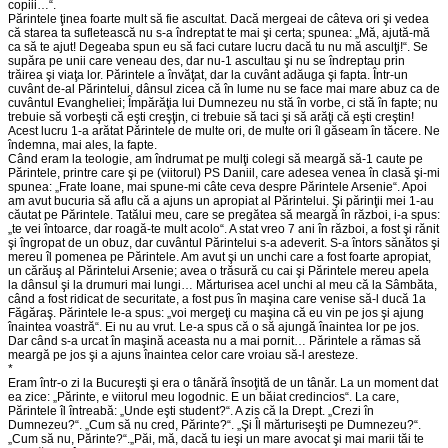
copiii…“.
Părintele ţinea foarte mult să fie ascultat. Dacă mergeai de câteva ori şi vedea
că starea ta sufletească nu s-a îndreptat te mai şi certa; spunea: „Mă, ajută-mă
ca să te ajut! Degeaba spun eu să faci cutare lucru dacă tu nu mă asculţi!“. Se
supăra pe unii care veneau des, dar nu-1 ascultau şi nu se îndreptau prin
trăirea şi viaţa lor. Părintele a învăţat, dar la cuvânt adăuga şi fapta. Într-un
cuvânt de-al Părintelui, dânsul zicea că în lume nu se face mai mare abuz ca de
cuvântul Evangheliei; Împărăţia lui Dumnezeu nu stă în vorbe, ci stă în fapte; nu
trebuie să vorbeşti că eşti creşţin, ci trebuie să taci şi să arăţi că eşti creştin!
Acest lucru 1-a arătat Părintele de multe ori, de multe ori îl găseam în tăcere. Ne
îndemna, mai ales, la fapte.
Când eram la teologie, am îndrumat pe mulţi colegi să meargă să-1 caute pe
Părintele, printre care şi pe (viitorul) PS Daniil, care adesea venea în clasă şi-mi
spunea: „Frate Ioane, mai spune-mi câte ceva despre Părintele Arsenie“. Apoi
am avut bucuria să aflu că a ajuns un apropiat al Părintelui. Şi părinţii mei 1-au
căutat pe Părintele. Tatălui meu, care se pregătea să meargă în război, i-a spus:
„te vei întoarce, dar roagă-te mult acolo“. A stat vreo 7 ani în război, a fost şi rănit
şi îngropat de un obuz, dar cuvântul Părintelui s-a adeverit. S-a întors sănătos şi
mereu îl pomenea pe Părintele. Am avut şi un unchi care a fost foarte apropiat,
un cărăuş al Părintelui Arsenie; avea o trăsură cu cai şi Părintele mereu apela
la dânsul şi la drumuri mai lungi… Mărturisea acel unchi al meu că la Sâmbăta,
când a fost ridicat de securitate, a fost pus în maşina care venise să-l ducă 1a
Făgăraş. Părintele le-a spus: „voi mergeţi cu maşina că eu vin pe jos şi ajung
înaintea voastră“. Ei nu au vrut. Le-a spus că o să ajungă înaintea lor pe jos.
Dar când s-a urcat în maşină aceasta nu a mai pornit… Părintele a rămas să
meargă pe jos şi a ajuns înaintea celor care vroiau să-l aresteze.
*
Eram într-o zi la Bucureşti şi era o tânără însoţită de un tânăr. La un moment dat
ea zice: „Părinte, e viitorul meu logodnic. E un băiat credincios“. La care,
Părintele îl întreabă: „Unde eşti student?“. A zis că la Drept. „Crezi în
Dumnezeu?“. „Cum să nu cred, Părinte?“. „Şi Îl mărturiseşti pe Dumnezeu?“.
„Cum să nu, Părinte?“.„Păi, mă, dacă tu ieşi un mare avocat şi mai marii tăi te