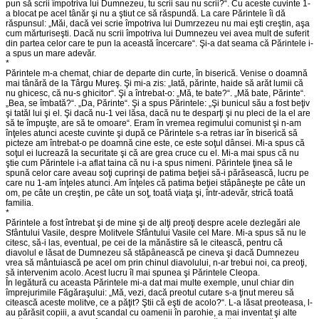
pun să scrii împotriva lui Dumnezeu, tu scrii sau nu scrii?“. Cu aceste cuvinte 1-
a blocat pe acel tânăr şi nu a ştiut ce să răspundă. La care Părintele îi dă
răspunsul: „Măi, dacă vei scrie împotriva lui Dumrzezeu nu mai eşti creştin, aşa
cum mărturiseşti. Dacă nu scrii împotriva lui Dumnezeu vei avea mult de suferit
din partea celor care te pun la această încercare“. Şi-a dat seama că Părintele i-
a spus un mare adevăr.
*
Părintele m-a chemat, chiar de departe din curte, în biserică. Venise o doamnă
mai tânără de la Târgu Mureş. Şi mi-a zis: „Iată, părinte, haide să arăt lumii că
nu ghicesc, că nu-s ghicitor“. Şi a întrebat-o: „Mă, te bate?“. „Mă bate, Părinte“.
„Bea, se îmbată?“. „Da, Părinte“. Şi a spus Părintele: „Şi bunicul său a fost beţiv
şi tatăl lui şi el. Şi dacă nu-1 vei lăsa, dacă nu te desparţi şi nu pleci de la el are
să te împuşte, are să te omoare“. Eram în vremea regimului comunist şi n-am
înţeles atunci aceste cuvinte şi după ce Părintele s-a retras iar în biserică să
picteze am întrebat-o pe doamnă cine este, ce este soţul dânsei. Mi-a spus că
soţul ei lucrează la securitate şi că are grea cruce cu el. Mi-a mai spus că nu
ştie cum Părintele i-a aflat taina că nu i-a spus nimeni. Părintele ţinea să le
spună celor care aveau soţi cuprinşi de patima beţiei să-i părăsească, lucru pe
care nu 1-am înţeles atunci. Am înţeles că patima beţiei stăpâneşte pe câte un
om, pe câte un creştin, pe câte un soţ, toată viaţa şi, într-adevăr, strică toată
familia.
*
Părintele a fost întrebat şi de mine şi de alţi preoţi despre acele dezlegări ale
Sfântului Vasile, despre Molitvele Sfântului Vasile cel Mare. Mi-a spus să nu le
citesc, să-i las, eventual, pe cei de la mănăstire să le citească, pentru că
diavolul e lăsat de Dumnezeu să stăpânească pe cineva şi dacă Dumnezeu
vrea să mântuiască pe acel om prin chinul diavolului, n-ar trebui noi, ca preoţi,
să intervenim acolo. Acest lucru îl mai spunea şi Părintele Cleopa.
În legătură cu aceasta Părintele mi-a dat mai multe exemple, unul chiar din
împrejurimile Făgăraşului: „Mă, vezi, dacă preotul cutare s-a ţinut mereu să
citească aceste molitve, ce a păţit? Ştii că eşti de acolo?“. L-a lăsat preoteasa, l-
au părăsit copiii, a avut scandal cu oamenii în parohie, a mai inventat şi alte