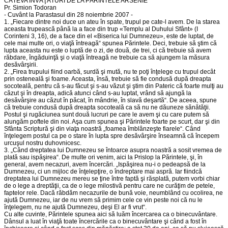
CÂTEVA ÎNVĂŢĂTURI DE LA PĂRINTELE ARSENIE
Pr. Simion Todoran
- Cuvânt la Parastasul din 28 noiembrie 2007 -
1. „Fiecare dintre noi duce un ateu în spate, trupul pe cate-l avem. De la starea
aceasta trupească până la a face din trup «Templu al Duhului Sfânt» (I
Corinteni 3, 16), de a face din el «Biserica lui Dumnezeu», este de luptat, de
cele mai multe ori, o viaţă întreagă“ spunea Părintele. Deci, trebuie să ştim că
lupta aceasta nu este o luptă de o zi, de două, de trei, ci că trebuie să avem
răbdare, îngăduinţă şi o viaţă întreagă ne trebuie ca să ajungem la măsura
desăvârşirii.
2. „Firea trupului fiind oarbă, surdă şi mută, nu te poţi înţelege cu trupul decât
prin osteneală şi foame. Aceasta, însă, trebuie să fie condusă după dreapta
socoteală, pentru că s-au făcut şi s-au văzut şi ştim din Pateric că foarte mulţi au
căzut şi în dreapta, adică atunci când s-au luptat, vrând să ajungă la
desăvârşire au căzut în păcat, în mândrie, în slavă deşartă“. De aceea, spune
că trebuie condusă după dreapta socoteală ca să nu ne dăuneze sănătăţii.
Postul şi rugăciunea sunt două lucruri pe care le avem şi cu care putem să
alungăm poftele din noi. Aşa cum spunea şi Părintele foarte pe scurt, dar şi din
Sfânta Scriptură şi din viaţa noastră „foamea îmblânzeşte fiarele“. Când
înţelegem postul ca pe o stare în lupta spre desăvârşire înseamnă că începem
urcuşul nostru duhovnicesc.
3. „Când dreptatea lui Dumnezeu se întoarce asupra noastră a sosit vremea de
plată sau ispăşirea“. De multe ori venim, aici la Prislop la Părintele, şi, în
general, avem necazuri, avem încercări. „Ispăşirea nu-i o pedeapsă de la
Dumnezeu, ci un mijloc de înţelepţire, o îndreptare mai aspră. Iar fiindcă
dreptatea lui Dumnezeu mereu se ţine între faptă şi răsplată, putem vorbi chiar
de o lege a dreptăţii, ca de o lege milostivă pentru care ne curăţim de petele,
faptelor rele. Dacă răbdăm necazurile de bună voie, neumblând cu ocolirea, ne
ajută Dumnezeu, iar de nu vrem să primim cele ce vin peste noi că nu le
înţelegem, nu ne ajută Dumnezeu, deşi El ar fi vrut“.
Cu alte cuvinte, Părintele spunea aici să luăm încercarea ca o binecuvântare.
Dânsul a luat în viaţă toate încercările ca o binecuvântare şi când a fost în