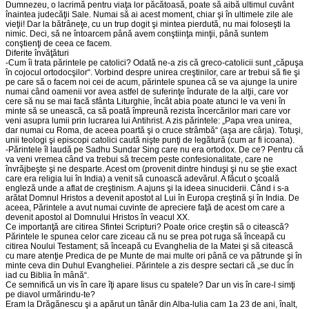
Dumnezeu, o lacrimă pentru viaţa lor păcătoasă, poate să aibă ultimul cuvânt
înaintea judecăţii Sale. Numai să ai acest moment, chiar şi în ultimele zile ale
vieţii! Dar la bătrâneţe, cu un trup dogit şi mintea pierdută, nu mai foloseşti la
nimic. Deci, să ne întoarcem până avem conştiinţa minţii, până suntem
conştienţi de ceea ce facem.
Diferite învăţături
-Cum îi trata părintele pe catolici? Odată ne-a zis că greco-catolicii sunt „căpuşa
în cojocul ortodocşilor“. Vorbind despre unirea creştinilor, care ar trebui să fie şi
pe care să o facem noi cei de acum, părintele spunea că se va ajunge la unire
numai când oamenii vor avea astfel de suferinţe îndurate de la alţii, care vor
cere să nu se mai facă sfânta Liturghie, încât abia poate atunci le va veni în
minte să se unească, ca să poată împreună rezista încercărilor mari care vor
veni asupra lumii prin lucrarea lui Antihrist. A zis părintele: „Papa vrea unirea,
dar numai cu Roma, de aceea poartă şi o cruce strâmbă“ (aşa are cârja). Totuşi,
unii teologi şi episcopi catolici caută nişte punţi de legătură (cum ar fi icoana).
-Părintele îl laudă pe Sadhu Sundar Sing care nu era ortodox. De ce? Pentru că
va veni vremea când va trebui să trecem peste confesionalitate, care ne
învrăjbeşte şi ne desparte. Acest om (provenit dintre hinduşi şi nu se ştie exact
care era religia lui în India) a venit să cunoască adevărul. A făcut o şcoală
engleză unde a aflat de creştinism. A ajuns şi la ideea sinuciderii. Când i s-a
arătat Domnul Hristos a devenit apostot al Lui în Europa creştină şi în India. De
aceea, Părintele a avut numai cuvinte de apreciere faţă de acest om care a
devenit apostol al Domnului Hristos în veacul XX.
Ce importanţă are citirea Sfintei Scripturi? Poate orice creştin să o citească?
Părintele le spunea celor care ziceau că nu se prea pot ruga să înceapă cu
citirea Noului Testament; să înceapă cu Evanghelia de la Matei şi să citească
cu mare atenţie Predica de pe Munte de mai multe ori până ce va pătrunde şi în
minte ceva din Duhul Evangheliei. Părintele a zis despre sectari că „se duc în
iad cu Biblia în mână“.
Ce semnifică un vis în care îţi apare Iisus cu spatele? Dar un vis în care-l simţi
pe diavol urmărindu-te?
Eram la Drăgănescu şi a apărut un tânăr din Alba-lulia cam 1a 23 de ani, înalt,