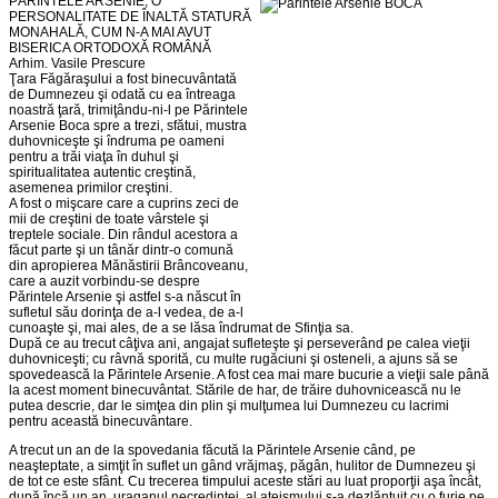
PĂRINTELE ARSENIE, O
PERSONALITATE DE ÎNALTĂ STATURĂ
MONAHALĂ, CUM N-A MAI AVUT
BISERICA ORTODOXĂ ROMÂNĂ
Arhim. Vasile Prescure
Ţara Făgăraşului a fost binecuvântată
de Dumnezeu şi odată cu ea întreaga
noastră ţară, trimiţându-ni-l pe Părintele
Arsenie Boca spre a trezi, sfătui, mustra
duhovniceşte şi îndruma pe oameni
pentru a trăi viaţa în duhul şi
spiritualitatea autentic creştină,
asemenea primilor creştini.
A fost o mişcare care a cuprins zeci de
mii de creştini de toate vârstele şi
treptele sociale. Din rândul acestora a
făcut parte şi un tânăr dintr-o comună
din apropierea Mănăstirii Brâncoveanu,
care a auzit vorbindu-se despre
Părintele Arsenie şi astfel s-a născut în
sufletul său dorinţa de a-l vedea, de a-l
cunoaşte şi, mai ales, de a se lăsa îndrumat de Sfinţia sa.
După ce au trecut câţiva ani, angajat sufleteşte şi perseverând pe calea vieţii
duhovniceşti; cu râvnă sporită, cu multe rugăciuni şi osteneli, a ajuns să se
spovedească la Părintele Arsenie. A fost cea mai mare bucurie a vieţii sale până
la acest moment binecuvântat. Stările de har, de trăire duhovnicească nu le
putea descrie, dar le simţea din plin şi mulţumea lui Dumnezeu cu lacrimi
pentru această binecuvântare.
A trecut un an de la spovedania făcută la Părintele Arsenie când, pe
neaşteptate, a simţit în suflet un gând vrăjmaş, păgân, hulitor de Dumnezeu şi
de tot ce este sfânt. Cu trecerea timpului aceste stări au luat proporţii aşa încât,
după încă un an, uraganul necredinţei, al ateismului s-a dezlănţuit cu o furie pe