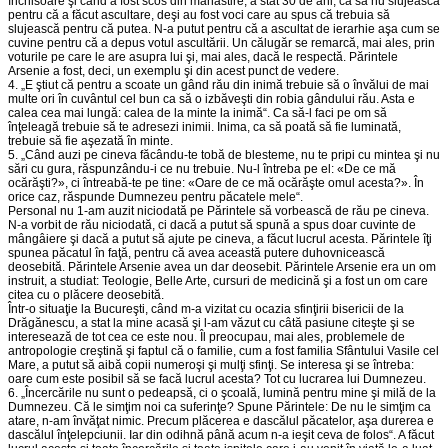
închisoare şi când a fost scos din mănăstire; a stat 30 de ani, ca să nu slujească
pentru că a făcut ascultare, deşi au fost voci care au spus că trebuia să
slujească pentru că putea. N-a putut pentru că a ascultat de ierarhie aşa cum se
cuvine pentru că a depus votul ascultării. Un călugăr se remarcă, mai ales, prin
voturile pe care le are asupra lui şi, mai ales, dacă le respectă. Părintele
Arsenie a fost, deci, un exemplu şi din acest punct de vedere.
4. „E ştiut că pentru a scoate un gând rău din inimă trebuie să o învălui de mai
multe ori în cuvântul cel bun ca să o izbăveşti din robia gândului rău. Asta e
calea cea mai lungă: calea de la minte la inimă“. Ca să-l faci pe om să
înţeleagă trebuie să te adresezi inimii. Inima, ca să poată să fie luminată,
trebuie să fie aşezată în minte.
5. „Când auzi pe cineva făcându-te tobă de blesteme, nu te pripi cu mintea şi nu
sări cu gura, răspunzându-i ce nu trebuie. Nu-l întreba pe el: «De ce mă
ocărăşti?», ci întreabă-te pe tine: «Oare de ce mă ocărăşte omul acesta?». În
orice caz, răspunde Dumnezeu pentru păcatele mele“.
Personal nu 1-am auzit niciodată pe Părintele să vorbească de rău pe cineva.
N-a vorbit de rău niciodată, ci dacă a putut să spună a spus doar cuvinte de
mângâiere şi dacă a putut să ajute pe cineva, a făcut lucrul acesta. Părintele îţi
spunea păcatul în faţă, pentru că avea această putere duhovnicească
deosebită. Părintele Arsenie avea un dar deosebit. Părintele Arsenie era un om
instruit, a studiat: Teologie, Belle Arte, cursuri de medicină şi a fost un om care
citea cu o plăcere deosebită.
Într-o situaţie la Bucureşti, când m-a vizitat cu ocazia sfinţirii bisericii de la
Drăgănescu, a stat la mine acasă şi l-am văzut cu câtă pasiune citeşte şi se
interesează de tot cea ce este nou. Îl preocupau, mai ales, problemele de
antropologie creştină şi faptul că o familie, cum a fost familia Sfântului Vasile cel
Mare, a putut să aibă copii numeroşi şi mulţi sfinţi. Se interesa şi se întreba:
oare cum este posibil să se facă lucrul acesta? Tot cu lucrarea lui Dumnezeu.
6. „Încercările nu sunt o pedeapsă, ci o şcoală, lumină pentru mine şi milă de la
Dumnezeu. Că le simţim noi ca suferinţe? Spune Părintele: De nu le simţim ca
atare, n-am învăţat nimic. Precum plăcerea e dascălul păcatelor, aşa durerea e
dascălul înţelepciunii. Iar din odihnă până acum n-a ieşit ceva de folos“. A făcut