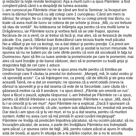
şi redactor la nişte reviste teologice). Aşa a murit cum i-a spus Părintele: a fost
conştient până când s-a despărţit de lumea aceasta.
L-am cunoscut pe Părintele chiar de când am fost la Seminar; la început am
mers la dânsul împreună cu alţi colegi care-1 cunoşteau. Când am mers la
dânsul, fie singur, fie cu colegi de la seminar, fie cu colegi preoţi mai târziu, cu
toate că avea mult de lucru se cobora de pe schele şi zicea: „Mă, cu voi trebuie
să stau de vorbă!“. Nu totdeauna se întâmpla aşa pentru că era multă lume la
Drăgănescu, iar Părintele lucra şi vorbea fară să se uite înapoi, spunea
fiecăruia de ce a venit, ce ar trebui să facă şi, mai ales, să se ferească de multe
păcate. Era, parcă, Sfântul Ioan Botezătorul care biciuia foarte mult păcatul.
Ne-a sfătuit şi pe noi ca teologi, ne-a dat sfaturi şi pentru preoţie. Ca preot am
învăţat multe de la Părintele şi pot spune că am şi asistat la lucruri minunate. Ne
spunea să nu ne batem joc de cele sfinte pentru că vom dă socoteală în faţa lui
Dumnezeu. Apoi să fim cu luare aminte la pomelnicele pe care le pomenim, mai
ales că sunt însoţite şi de banul văduvei, deci să le pomenim cu toată grija şi
dragostea faţă de cel care-1 aduce.
Despre Taina Spovedaniei nu ne-a spus prea multe pentru că trimitea pe
credincioşii care îl căutau la preotul lor duhovnic: „Mergeţi, mă, în satul vostru şi
vă spovediţi acolo“. Ca să înţelegem noi, ca preoţi, cât de dificilă şi de grea este
această Taină, ne-a dat un exemplu: ne spunea că a venit odată cineva la
dânsul la spovedit şi şi-a dat seama că este de la Securitate, care căuta să-i
găsească motive ca să îl aresteze. I-a spus direct: „Părinte am omorât un rus“.
Apoi a făcut o pauză; aştepta răspunsul. L-am întrebat pe Părintele ce i-a spus,
pentru că dificilă întrebare i-a pus la spovedanie. Părintele i-a spus: „Mă, dacă
tu l-ai omorât şi tu vei muri“. Apoi Părintele ne-a explicat: „Dacă îi spuneam că
bine a făcut că l-a omorât, că uite, suntem sub stăpânirea lor, imediat mă aresta.
Dar dacă i-am spus că şi tu vei muri, el nu şi-a dat seama, pentru că muritori
suntem. Astfel nu avea cum să mă prindă în acest cuvânt meşteşugit“.
Părintele ne învăţa să predicăm împotriva păcatului, să nu ocolim păcatul, să nu
încurajăm păcatul; de aceea, o parte din învăţătura Părintelui era îndreptată
spre păcat. Le spunea celor de faţă: „Mă, pentru cutare păcat ai ajuns în situaţia
asta de boală, ai ajuns în situaţia de a te părăsi copilul, de a nu te asculta