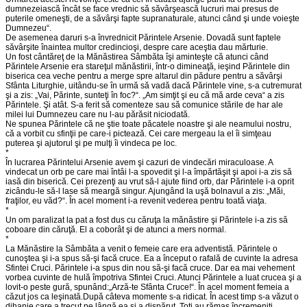
dumnezeiască încât se face vrednic să săvârşească lucruri mai presus de
puterile omeneşti, de a săvârşi fapte supranaturale, atunci când şi unde voieşte
Dumnezeu“.
De asemenea daruri s-a învrednicit Părintele Arsenie. Dovadă sunt faptele
săvârşite înaintea multor credincioşi, despre care aceştia dau mărturie.
Un fost cântăreţ de la Mănăstirea Sâmbăta îşi aminteşte că atunci când
Părintele Arsenie era stareţul mănăstirii, într-o dimineaţă, ieşind Părintele din
biserica cea veche pentru a merge spre altarul din pădure pentru a săvârşi
Sfânta Liturghie, uitându-se în urmă să vadă dacă Părintele vine, s-a cutremurat
şi a zis: „Vai, Părinte, sunteţi în foc?“. „Am simţit şi eu că mă arde ceva“ a zis
Părintele. Şi atât. S-a ferit să comenteze sau să comunice stările de har ale
milei lui Dumnezeu care nu l-au părăsit niciodată.
Ne spunea Părintele că ne ştie toate păcatele noastre şi ale neamului nostru,
că a vorbit cu sfinţii pe care-i pictează. Cei care mergeau la el îi simţeau
puterea şi ajutorul şi pe mulţi îi vindeca pe loc.
*
În lucrarea Părintelui Arsenie avem şi cazuri de vindecări miraculoase. A
vindecat un orb pe care mai întâi l-a spovedit şi l-a împărtăşit şi apoi i-a zis să
iasă din biserică. Cei prezenţi au vrut să-l ajute fiind orb, dar Părintele i-a oprit
zicându-le să-l lase să meargă singur. Ajungând la uşă bolnavul a zis: „Măi,
fraţilor, eu văd?“. În acel moment i-a revenit vederea pentru toată viaţa.
*
Un om paralizat la pat a fost dus cu căruţa la mănăstire şi Părintele i-a zis să
coboare din căruţă. El a coborât şi de atunci a mers normal.
*
La Mănăstire la Sâmbăta a venit o femeie care era adventistă. Părintele o
cunoştea şi i-a spus să-şi facă cruce. Ea a început o rafală de cuvinte la adresa
Sfintei Cruci. Părintele i-a spus din nou să-şi facă cruce. Dar ea mai vehement
vorbea cuvinte de hulă împotriva Sfintei Cruci. Atunci Părintele a luat crucea şi a
lovit-o peste gură, spunând:„Arză-te Sfânta Cruce!“. În acel moment femeia a
căzut jos ca leşinată.După câteva momente s-a ridicat. În acest timp s-a văzut o
dihanie care a trecut pe lângă ea şi a dispărut. Toţi au rămas încremeniţi.