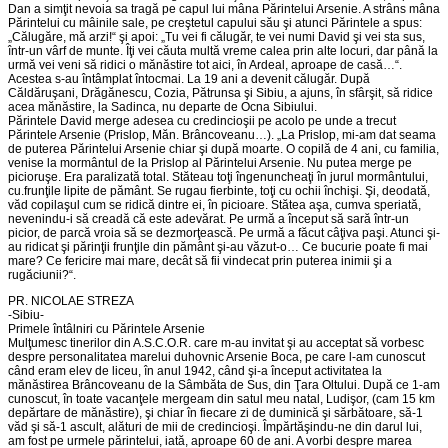
Dan a simţit nevoia sa tragă pe capul lui mâna Părintelui Arsenie. A strâns mâna
Părintelui cu mâinile sale, pe creştetul capului său şi atunci Părintele a spus:
„Călugăre, mă arzi!“ şi apoi: „Tu vei fi călugăr, te vei numi David şi vei sta sus,
într-un vârf de munte. Îţi vei căuta multă vreme calea prin alte locuri, dar până la
urmă vei veni să ridici o mănăstire tot aici, în Ardeal, aproape de casă…“.
Acestea s-au întâmplat întocmai. La 19 ani a devenit călugăr. După
Căldăruşani, Drăgănescu, Cozia, Pătrunsa şi Sibiu, a ajuns, în sfârşit, să ridice
acea mănăstire, la Sadinca, nu departe de Ocna Sibiului.
Părintele David merge adesea cu credincioşii pe acolo pe unde a trecut
Părintele Arsenie (Prislop, Măn. Brâncoveanu…). „La Prislop, mi-am dat seama
de puterea Părintelui Arsenie chiar şi după moarte. O copilă de 4 ani, cu familia,
venise la mormântul de la Prislop al Părintelui Arsenie. Nu putea merge pe
picioruşe. Era paralizată total. Stăteau toţi îngenuncheaţi în jurul mormântului,
cu.frunţile lipite de pământ. Se rugau fierbinte, toţi cu ochii închişi. Şi, deodată,
văd copilaşul cum se ridică dintre ei, în picioare. Stătea aşa, cumva speriată,
nevenindu-i să creadă că este adevărat. Pe urmă a început să sară într-un
picior, de parcă vroia să se dezmorţească. Pe urmă a făcut câţiva paşi. Atunci şi-
au ridicat şi părinţii frunţile din pământ şi-au văzut-o… Ce bucurie poate fi mai
mare? Ce fericire mai mare, decât să fii vindecat prin puterea inimii şi a
rugăciunii?“.
PR. NICOLAE STREZA
-Sibiu-
Primele întâlniri cu Părintele Arsenie
Mulţumesc tinerilor din A.S.C.O.R. care m-au invitat şi au acceptat să vorbesc
despre personalitatea marelui duhovnic Arsenie Boca, pe care l-am cunoscut
când eram elev de liceu, în anul 1942, când şi-a început activitatea la
mănăstirea Brâncoveanu de la Sâmbăta de Sus, din Ţara Oltului. După ce 1-am
cunoscut, în toate vacanţele mergeam din satul meu natal, Ludişor, (cam 15 km
depărtare de mănăstire), şi chiar în fiecare zi de duminică şi sărbătoare, să-1
văd şi să-1 ascult, alături de mii de credincioşi. Împărtăşindu-ne din darul lui,
am fost pe urmele părintelui, iată, aproape 60 de ani. A vorbi despre marea