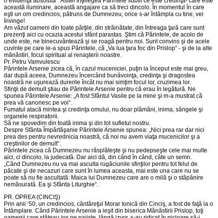
o evidenţă absolută“. Astfel înţelegea Părintele subtil ce este credinţa- care este
această iluminare, această angajare ca să treci dincolo. În momentul în care
eşti un om credincios, pătruns de Dumnezeu, orice s-ar întâmpla cu tine, vei
învinge!
Am văzut oameni din toate părţile, din străinătate, din întreaga ţară care sunt
prezenţi aici cu ocazia acestui sfânt parastas. Ştim că Părintele, de acolo de
unde este, ne binecuvântează şi se roagă pentru noi. Sunt convins şi de acele
cuvinte pe care le-a spus Părintele, că „Va lua ţara foc din Prislop“ - şi de la alte
mănăstiri, focul spiritual al renaşterii noastre.
Pr. Petru Vamvulescu
Părintele Arsenie zicea că, în cazul muceniciei, puţin la început este mai greu,
dar după aceea, Dumnezeu încercând bunăvoinţa, credinţa şi dragostea
noastră ne uşurează durerile încât nu mai simţim focul lor, cruzimea lor.
Sfinţii de demult ştiau de Părintele Arsenie pentru că erau în legătură. Ne
spunea Părintele Arsenie: „A fost Sfântul Vasile pe la mine şi m-a mustrat că
prea vă canonesc pe voi“.
Fumatul atacă mintea şi credinţa omului, nu doar plămâni, inima, sângele şi
organele respiratorii.
Să ne spovedim din toată inima şi din tot sufletul nostru.
Despre Sfânta Împărtăşanie Părintele Arsenie spunea: „Nici prea rar dar nici
prea des pentru nevrednicia noastră, că noi nu avem viaţa mucenicilor şi a
creştinilor de demult“.
Părintele zicea că Dumnezeu nu răsplăteşte şi nu pedepseşte cele mai multe
aici, ci dincolo, la judecată. Dar aici dă, din când în când, câte un semn.
„Când Dumnezeu nu va mai asculta rugăciunile sfinţilor pentru tot felul de
păcate şi de necazuri care sunt în lumea aceasta, mai este una care nu se
poate să nu fie ascultată: Maica lui Dumnezeu care are o milă şi o stăpânire
nemăsurată. Ea şi Sfânta Liturghie“.
PR. OPREA (CINCIŞ)
Prin anii ‘50, un credincios, cântăreţul Morar Ionică din Cinciş, a fost de faţă la o
întâmplare. Când Părintele Arsenie a ieşit din biserica Mănăstirii Prislop, toţi
oamenii care stăteau jos pe pajişte, lângă izvor, s-au ridicat în picioare să-i