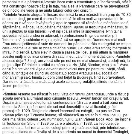
personalitate a părintelui Arsenie Boca este o temeritate şi o îndrăzneală, atât în
faţa conştiinţei noastre cât şi în faţa, mai ales, a Părintelui care ne priveghează
de dincolo, ne vede şi ne ajută tuturor celor ce-l cinstim.
Părintele Arsenie alegea în fiecare duminică la uşa mănăstirii un grup de 70-80
de credincioşi, pe care îi chema în biserică, le citea molitva spovedaniei, le
dădea un cuvânt de învăţătură şi apoi le spunea să rămână la mănăstire toată
săptămâna. Mâncau la bucătăria mănăstirii, ajutau la trebuinţele mănăstirii, şi
unii aşteptau la uşa bisericii (7-8 inşi) ca să intre la spovedanie. Prin taina
spovedaniei pătrundea în adâncul, în profunzimea fiinţei oamenilor şi îi
îndemna să-şi schimbe viaţa creştină, să se apropie de Dumnezeu mai mult.
Erau adunaţi câteodată sute de oameni, iar părintele arăta cu degetul pe cei pe
care-i chema la el sau le zicea chiar pe nume. Cei care erau strigaţi mergeau şi
intrau în biserică. Eram elev în clasa a şasea de liceu şi mă aflam la marginea
acestei mulţimi cu încă cineva din satul meu. La un moment dat, când Părintele
alesese deja 7-8 inşi, am zis că uite pe noi nu ne mai cheamă şi, credeţi-mă, la
puţine clipe Părintele a arătat cu mâna şi a zis: „Măi, Nicolae, vino şi tu!“. Avea
darul înainte vederii. Aşa a devenit duhovnicul meu pe parcursul vieţii, până
când autorităţile de atunci au obligat Episcopia Aradului să-1 scoată din
monahism şi să-1 trimită cu domiciliul forţat la Bucureşti, fiind supravegheat.
Dar nu ne-a lăsat! L-am căutat şi acolo cu toate greutăţile, silindu-ne să nu-i
facem probleme.
*
Părintele Arsenie s-a născut în satul Vaţa din ţinutul Zarandului, unde a făcut şi
şcoala generală, urmând apoi cursurile liceului „Avram Iancu“ din oraşul Brad.
După mărturisirea colegilor săi contemporani (din care unul a trăit până nu
demult la Sibiu), a fost unul din cei mai deosebiţi elevi ai liceului, şef de
promoţie în 1929. Dirigintele clasei împreună cu colegii, l-au pus pe Zian
Vălean (căci aşa îl chema înainte) să sădească un stejar în curtea liceului, pe
care mai târziu colegii 1-au numit gorunul lui Zian Vălean Boca. Apoi, se înscrie
la Teologia din Sibiu în 1929 pe care o absolvă în 1933. La Teologie, de
asemenea, a fost remarcat de colegi printr-o ţinută ascetică, prin interiorizare,
prin capacitatea de a învăţa şi de a se orienta nu numai în domeniul Tealogiei,