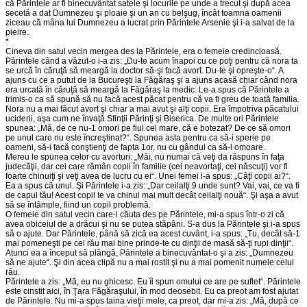
că Părintele ar fi binecuvântat satele şi locurile pe unde a trecut şi după acea
secetă a dat Dumnezeu şi ploaie şi un an cu belşug, încât toamna oamenii
ziceau că mâna lui Dumnezeu a lucrat prin Părintele Arsenie şi i-a salvat de la
pieire.
*
Cineva din satul vecin mergea des la Părintele, era o femeie credincioasă.
Părintele când a văzut-o i-a zis: „Du-te acum înapoi cu ce poţi pentru că nora ta
se urcă în căruţă să meargă la doctor să-şi facă avort. Du-te şi opreşte-o“. A
ajuns cu ce a putut de la Bucureşti la Făgăraş şi a ajuns acasă chiar când nora
era urcată în căruţă să meargă la Făgăraş la medic. Le-a spus că Părintele a
trimis-o ca să spună să nu facă acest păcat pentru că va fi greu de toată familia.
Nora nu a mai făcut avort şi chiar a mai avut şi alţi copii. Era împotriva păcatului
uciderii, aşa cum ne învaţă Sfinţii Părinţi şi Biserica. De multe ori Părintele
spunea: „Mă, de ce nu-1 omori pe fiul cel mare, că e botezat? De ce să omori
pe unul care nu este încreştinat?“. Spunea asta pentru ca să-i sperie pe
oameni, să-i facă conştienţi de fapta 1or, nu cu gândul ca să-l omoare.
Mereu le spunea celor cu avorturi: „Măi, nu numai că veţi da răspuns în faţa
judecăţii, dar cei care rămân copii în familie (cei neavortaţi, cei născuţi) vor fi
foarte chinuiţi şi veţi avea de lucru cu ei“. Unei femei i-a spus: „Câţi copii ai?“.
Ea a spus că unul. Şi Părintele i-a zis: „Dar ceilalţi 9 unde sunt? Vai, vai, ce va fi
de capul tău! Acest copil te va chinui mai mult decât ceilalţi nouă“. Şi aşa a avut
să se întâmple, fiind un copil problemă.
O femeie din satul vecin care-l căuta des pe Părintele, mi-a spus într-o zi că
avea obiceiul de a drăcui şi nu se putea stăpâni. S-a dus la Părintele şi i-a spus
să o ajute. Dar Părintele, până să zică ea acest cuvânt, i-a spus: „Tu, decât să-1
mai pomeneşti pe cel rău mai bine prinde-te cu dinţii de masă să-ţi rupi dinţii“.
Atunci ea a început să plângă, Părintele a binecuvântat-o şi a zis: „Dumnezeu
să ne ajute“. Şi din acea clipă nu a mai rostit şi nu a mai pomenit numele celui
rău.
Părintele a zis: „Mă, eu nu ghicesc. Eu îi spun omului ce are pe suflet“. Părintele
este cinstit aici, în Ţara Făgăraşului, în mod deosebit. Eu ca preot am fost ajutat
de Părintele. Nu mi-a spus taina vieţii mele, ca preot, dar mi-a zis: „Mă, după ce