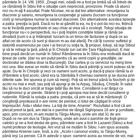
părintele în 14. VIII. 1950: „Dragii mei, odată mi-a fost pe limbă să vă întreb de
ce rămâneţi în Sibiu într-o situaţie cam neprecisă, provizorie. Poate că atunci
nici nu m-aţi fi ascultat. Frate Nicolae, mi-ai dat trei alternative: renunţarea la
diaconie şi salariu, renunţarea la cooperaţie şi salariu (lucram ca funcţionar
civil) şi renunţarea numai la salariul diaconiei. Din alternativele acestea lipseşte
a patra: preoţia la ţară. Dacă nu te-ai gândit la ea, nu ţi-o pot da nici eu, fiidncă
nu te încântă perspectivele ei sau chiar ai vrea să o ocoleşti. Totuşi situaţia de
funcţionar nu-i o perspectivă, nu-i poţi împlini condiţiile totale şi rămâi pe
dinafară [cum s-a şi întâmplat: lucram la un birou de facturare şi după ce au
aflat cei de acolo că sunt şi diacon m-au dat afară]. Pe cât îţi cunosc sufletul şi
datorită examenului pe care l-ai trecut cu soţia ta, îţi propun, totuşi, să laşi Sibiul
şi să te retragi la ţară, până şi în Chirpăr (un sat din Ţara Făgăraşului). E mai
bine popă decât un număr în Sibiu! Rămânerea ta în Sibiu era motivată dacă te
ţineai de carte. (dar nu am putut pentru că au venit copiii şi greutăţile, iar
doctoratul se dădea doar la Bucureşti). Dar cartea şi cu serviciul nu merg bine
nici una. Mai aveai un motiv să rămâi în Sibiu dacă părinţii şi socrii puteau să te
ajute. Du-te în Chirpăr şi vezi ce oameni sunt acolo, şi dacă-ţi place rămâi la ei
(Părintele a fost acolo; când era la Sâmbăta îl chemau oamenii şi se ducea prin
diferite sate. Îmi spunea şi cum să merg). Poţi să iei trenul până la Nochrih şi de
acolo nu mai e mult; sau poţi să ajungi şi de la Arpaş, Săsăuş, Chirpăr. În satul
tău să nu te duci oricât ar trage tatăl tău de tine. Consătenii s-ar târgui cu
creştinismul şi ar pierde. Străinii ţi-i poţi apropia mai bine decât consătenii şi
rudeniile. Rămâi la soluţia a patra: preoţia, că prin ea ai să te mântuieşti. O
conştiinţă preotească n-are nimic de pierdut, ci totul de câştigat în orice
împrejurări. Ăsta-i sfatul meu. La toţi de bine, Arsenie“. Rezultatul a fost că am
plecat preot la ţară, am stat la o parohie de lângă Sighişoara 16 ani şi jumătate,
apoi, prin concurs, m-am mutat la Târgu-Mureş, unde am stat 31 de ani.
După ce ne-am dus la Târgu-Mureş, unde am avut o parohie de foşti greco-
catolici şi ne-a fost destul de greu, părintele care a fost în Lazaret (Sibiu) a fost
numit profesor de teologie. Am vrut să ne mutăm în Sibiu. I-am spus aceasta
părintelui Arsenie care, însă, a zis: „Acolo-i canonul vostru, la Târgu-Mureş,
până ieşi 1a pensie. Că în adevăr o spun: oamenii aceia au nevoie de voi, mai