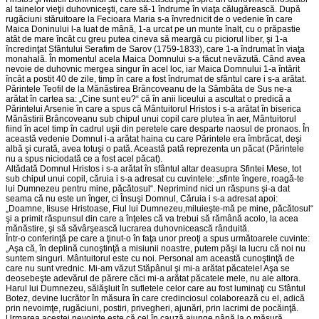
al tainelor vieţii duhovniceşti, care să-1 îndrume în viaţa călugărească. După
rugăciuni stăruitoare la Fecioara Maria s-a învrednicit de o vedenie în care
Maica Doninului l-a luat de mână, 1-a urcat pe un munte înalt, cu o prăpastie
atât de mare încât cu greu putea cineva să meargă cu piciorul liber, şi 1-a
încredinţat Sfântului Serafim de Sarov (1759-1833), care 1-a îndrumat în viaţa
monahală. În momentul acela Maica Domnului s-a făcut nevăzută. Când avea
nevoie de duhovnic mergea singur în acel loc, iar Maica Domnului 1-a întărit
încât a postit 40 de zile, timp în care a fost îndrumat de sfântul care i s-a arătat.
Părintele Teofil de la Mănăstirea Brâncoveanu de la Sâmbăta de Sus ne-a
arătat în cartea sa: „Cine sunt eu?“ că în anii liceului a ascultat o predică a
Părintelui Arsenie în care a spus că Mântuitorul Hristos i s-a arătat în biserica
Mănăstirii Brâncoveanu sub chipul unui copil care plutea în aer, Mântuitorul
fiind în acel timp în cadrul uşii din peretele care desparte naosul de pronaos. În
această vedenie Domnul i-a arătat haina cu care Părintele era îmbrăcat, deşi
albă şi curată, avea totuşi o pată. Această pată reprezenta un păcat (Părintele
nu a spus niciodată ce a fost acel păcat).
Altădată Domnul Hristos i s-a arătat în sfântul altar deasupra Sfintei Mese, tot
sub chipul unui copil, căruia i s-a adresat cu cuvintele: „sfinte îngere, roagă-te
lui Dumnezeu pentru mine, păcătosul“. Neprimind nici un răspuns şi-a dat
seama că nu este un înger, ci Însuşi Domnul, Căruia i s-a adresat apoi:
„Doamne, Iisuse Hristoase, Fiul lui Dumnezeu,miluieşte-mă pe mine, păcătosul“
şi a primit răspunsul din care a înţeles că va trebui să rămână acolo, la acea
mănăstire, şi să săvârşească lucrarea duhovnicească rânduită.
Într-o conferinţă pe care a ţinut-o în faţa unor preoţi a spus următoarele cuvinte:
„Aşa că, în deplină cunoştinţă a misiunii noastre, putem păşi la lucru că noi nu
suntem singuri. Mântuitorul este cu noi. Personal am această cunoştinţă de
care nu sunt vrednic. Mi-am văzut Stăpânul şi mi-a arătat păcatele! Aşa se
deosebeşte adevărul de părere căci mi-a arătat păcatele mele, nu ale altora.
Harul lui Dumnezeu, sălăşluit în sufletele celor care au fost luminaţi cu Sfântul
Botez, devine lucrător în măsura în care credinciosul colaborează cu el, adică
prin nevoimţe, rugăciuni, postiri, privegheri, ajunări, prin lacrimi de pocăinţă.
Urmarea acestei nevoinţe este că cel în cauză ajunge până la o măsură