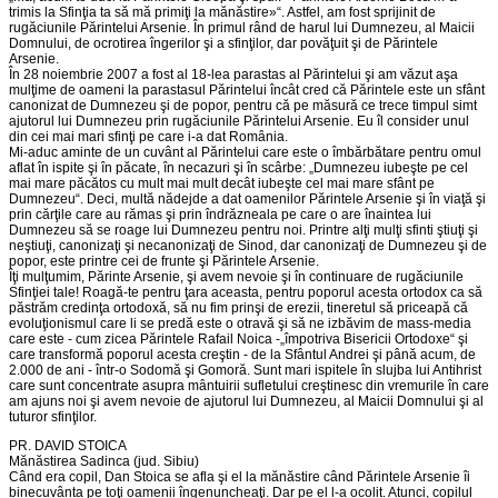
trimis la Sfinţia ta să mă primiţi la mănăstire»“. Astfel, am fost sprijinit de
rugăciunile Părintelui Arsenie. În primul rând de harul lui Dumnezeu, al Maicii
Domnului, de ocrotirea îngerilor şi a sfinţilor, dar povăţuit şi de Părintele
Arsenie.
În 28 noiembrie 2007 a fost al 18-lea parastas al Părintelui şi am văzut aşa
mulţime de oameni la parastasul Părintelui încât cred că Părintele este un sfânt
canonizat de Dumnezeu şi de popor, pentru că pe măsură ce trece timpul simt
ajutorul lui Dumnezeu prin rugăciunile Părintelui Arsenie. Eu îl consider unul
din cei mai mari sfinţi pe care i-a dat România.
Mi-aduc aminte de un cuvânt al Părintelui care este o îmbărbătare pentru omul
aflat în ispite şi în păcate, în necazuri şi în scârbe: „Dumnezeu iubeşte pe cel
mai mare păcătos cu mult mai mult decât iubeşte cel mai mare sfânt pe
Dumnezeu“. Deci, multă nădejde a dat oamenilor Părintele Arsenie şi în viaţă şi
prin cărţile care au rămas şi prin îndrăzneala pe care o are înaintea lui
Dumnezeu să se roage lui Dumnezeu pentru noi. Printre alţi mulţi sfinti ştiuţi şi
neştiuţi, canonizaţi şi necanonizaţi de Sinod, dar canonizaţi de Dumnezeu şi de
popor, este printre cei de frunte şi Părintele Arsenie.
Îţi mulţumim, Părinte Arsenie, şi avem nevoie şi în continuare de rugăciunile
Sfinţiei tale! Roagă-te pentru ţara aceasta, pentru poporul acesta ortodox ca să
păstrăm credinţa ortodoxă, să nu fim prinşi de erezii, tineretul să priceapă că
evoluţionismul care li se predă este o otravă şi să ne izbăvim de mass-media
care este - cum zicea Părintele Rafail Noica -„împotriva Bisericii Ortodoxe“ şi
care transformă poporul acesta creştin - de la Sfântul Andrei şi până acum, de
2.000 de ani - într-o Sodomă şi Gomoră. Sunt mari ispitele în slujba lui Antihrist
care sunt concentrate asupra mântuirii sufletului creştinesc din vremurile în care
am ajuns noi şi avem nevoie de ajutorul lui Dumnezeu, al Maicii Domnului şi al
tuturor sfinţilor.
PR. DAVID STOICA
Mănăstirea Sadinca (jud. Sibiu)
Când era copil, Dan Stoica se afla şi el la mănăstire când Părintele Arsenie îi
binecuvânta pe toţi oamenii îngenuncheaţi. Dar pe el l-a ocolit. Atunci, copilul