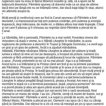
rugăciuni care nu erau în tipicul Bisericii noastre şi, iată, că a ajuns să fie
batjocură diavolului. Părintele spunea că diavolul este ca un stup de albine:
dacă treci pe lângă ele nu se întâmplă nimic, dar dacă bagi băţul în stup, atunci
vin albinele asupra ta.
*
Mulţi preoţi şi credincioşi care au fost la Canal spuneau că Părintele a fost
deosebit, i-a impresianat pe toţi prin puterea credinţei, prin puterea şi energia
trupească, deşi mâncarea, de multe ori, o dădea altora mai slabi trupeşte. Chiar
şi cei care îl păzeau şi îl chinuiau au regretat când Părintele a plecat de la
Canal.
*
La Sâmbăta, într-o perioadă, Părintele nu a mai vorbit. Povestea cineva din
Voivodeni că după o vreme, la o Sfântă Liturghie în mănăstire, la acea
rugăciune de prefacere a darurilor în Trupul şi Sângele Domnului, i-a venit aşa
un grai şi un glas de putemic, încât s-a zguduit mănăstirea.
Altădată, Părintele săvârşea Sfânta Liturghie la altarul din pădure şi toată
lumea a văzut că vine un nor pe deasupra, a început să picture; oamenii (cu
umbrele şi fără umbrele) aproape să părăsească locul de rugăciune. Părintele
a spus: „Puneţi umbrelele la loc că nu mai plouă“. Aşa s-a şi întâmplat.
Acest lucru s-a întâmplat şi la Prislop când am fost şi eu la primele parastase
ale Părintelui. Plouase cu vreo 2 zile înainte şi în acea zi m-am dus cu maşina
pe ploaie până la Prislop. În toată ţara ploua din abundenţă. Eram mulţi preoţi şi
ne-am gândit să slujim în biserică, dar în cele din urmă am zis să ieşim afară
fiindcă era lume foarte multă. În momentul când s-a dat binecuvântarea la
Liturghie în altarul pregătit lângă biserică, ploaia a încetat. Am mers şi la
mormânt si după ce s-a terminat parastasul, după „veşnica pomenire“ din nou
s-a pornit ploaia şi abia am ajuns până acasă pe o ploaie torenţială.
Părintele a venit odată la Ludişor (un sat vecin) într-o vară secetoasă, fiind
chemat la un maslu de obşte. I-au zis: „Părinte, veniţi că murim de foame, noi şi
satele învecinate“. Părintele a venit, s-a rugat cu preoţii de acolo, au făcut
Sfântul Maslu. Părintele a plecat pe jos. Oamenii i-au spus că-1 duc cu căruţa
până la Sâmbăta. Dar dânsul le-a zis că vrea să meargă pe jos şi spun oamenii