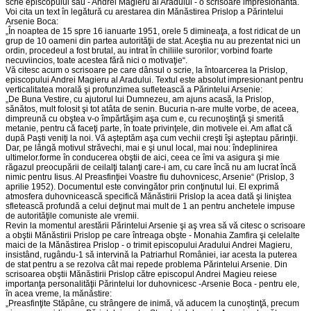
scrie episcopului său - Andrei Magieru al Aradului - o scrisoare impresionantă.
Voi cita un text în legătură cu arestarea din Mănăstirea Prislop a Părintelui
Arsenie Boca:
„În noaptea de 15 spre 16 ianuarte 1951, orele 5 dimineaţa, a fost ridicat de un
grup de 10 oameni din partea autorităţii de stat. Aceştia nu au prezentat nici un
ordin, procedeul a fost brutal, au intrat în chiliile surorilor; vorbind foarte
necuviincios, toate acestea fără nici o motivaţie“.
Vă citesc acum o scrisoare pe care dânsul o scrie, la întoarcerea la Prislop,
episcopului Andrei Magieru al Aradului. Textul este absolut impresionant pentru
verticalitatea morală şi profunzimea sufletească a Părintelui Arsenie:
„De Buna Vestire, cu ajutorul lui Dumnezeu, am ajuns acasă, la Prislop,
sănătos, mult folosit şi tot atâta de senin. Bucuria n-are multe vorbe, de aceea,
dimpreună cu obştea v-o împărtăşim aşa cum e, cu recunoştinţă şi smerită
metanie, pentru că faceţi parte, în toate privinţele, din motivele ei. Am aflat că
după Paşti veniţi la noi. Vă aşteptăm aşa cum vechii creşti îşi aşteptau părinţii.
Dar, pe lângă motivul străvechi, mai e şi unul local, mai nou: îndeplinirea
ultimelor.forme în conducerea obştii de aici, ceea ce îmi va asigura şi mie
răgazul preocupării de ceilalţi talanţi care-i am, cu care încă nu am lucrat încă
nimic pentru Iisus. Al Preasfinţiei Voastre fiu duhovnicesc, Arsenie“ (Prislop, 3
aprilie 1952). Documentul este convingător prin conţinutul lui. El exprimă
atmosfera duhovnicească specifică Mănăstirii Prislop la acea dată şi liniştea
sfletească profundă a celui deţinut mai mult de 1 an pentru anchetele impuse
de autorităţile comuniste ale vremii.
Revin la momentul arestării Părintelui Arsenie şi aş vrea să vă citesc o scrisoare
a obştii Mănăstirii Prislop pe care întreaga obşte - Monahia Zamfira şi celelalte
maici de la Mănăstirea Prislop - o trimit episcopului Aradului Andrei Magieru,
insistând, rugându-1 să intervină la Patriarhul României, iar acesta la puterea
de stat pentru a se rezolva cât mai repede problema Părintelui Arsenie. Din
scrisoarea obştii Mănăstirii Prislop către episcopul Andrei Magieu reiese
importanţa personalităţii Părintelui lor duhovnicesc -Arsenie Boca - pentru ele,
în acea vreme, la mănăstire:
„Preasfinţite Stăpâne, cu strângere de inimă, vă aducem la cunoştinţă, precum