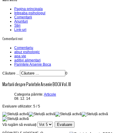
Pagina principala
Intreaba psihologul
Comentarii
Anunturi
Stiri
Link-uri
Comentarii noi
Comentariu
abuz psihologic
apa vie
aditivi alimentari
Parintele Arsenie Boca
Căutare ...
0
Marturii despre Parintele Arsenie BOCA Vol. III
Categoria părinte:
Articole
08. 12. 14
Evaluare utilizator:
5
/
5
Vă rugăm să evaluați