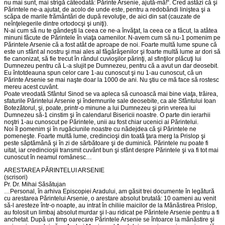
nu mai sunt, mai strigă câteodată: Părinte Arsenie, ajută-mă!“. Cred astăzi că şi
Părintele ne-a ajutat, de acolo de unde este, pentru a redobândi liniştea şi a
scăpa de marile frământări de după revoluţie, de aici din sat (cauzate de
neînţelegerile dintre ortodocşi şi uniţi).
N-ai cum să nu te gândeşti la ceea ce ne-a învăţat, la ceea ce a făcut, la atâtea
minuni făcute de Părintele în viaţa oamenilor. N-avem cum să nu-1 pomenim pe
Părintele Arsenie că a fost atât de aproape de noi. Foarte multă lume spune că
este un sfânt al nostru şi mai ales al făgărăşenilor şi foarte multă lume ar dori să
fie canonizat, să fie trecut în rândul cuvioşilor părinţi, al sfinţilor plăcuţi lui
Dumnezeu pentru că L-a slujit pe Dumnezeu, pentru că a avut un dar deosebit.
Eu întotdeauna spun celor care 1-au cunoscut şi nu 1-au cunoscut, că un
Părinte Arsenie se mai naşte doar la 1000 de ani. Nu ştiu ce mă face să rostesc
mereu acest cuvânt.
Poate vreodată Sfântul Sinod se va apleca să cunoască mai bine viaţa, trăirea,
sfaturile Părintelui Arsenie şi îndemnurile sale deosebite, ca ale Sfântului Ioan
Botezătorul, şi, poate, printr-o minune a lui Dumnezeu şi prin vrerea lui
Dumnezeu să-1 cinstim şi în calendarul Bisericii noastre. O parte din ierarhii
noştri 1-au cunoscut pe Părintele, unii au fost chiar ucenici ai Părintelui.
Noi îl pomenim şi în rugăciunile noastre cu nădejdea că şi Părintele ne
pomeneşte. Foarte multă lume, credincioşi din toată ţara merg la Prislop şi
peste săptămână şi în zi de sărbătoare şi de duminică. Părintele nu poate fi
uitat, iar credincioşii transmit cuvânt bun şi sfânt despre Părintele şi va fi tot mai
cunoscut în neamul românesc…
ARESTAREA PĂRINTELUI ARSENIE
(scrisori)
Pr. Dr. Mihai Săsătujan
…Personal, în arhiva Episcopiei Aradului, am găsit trei documente în legătură
cu arestarea Părintelui Arsenie, o arestare absolut brutală: 10 oameni au venit
să-l aresteze într-o noapte, au intrat în chiliie maicilor de la Mănăstirea Prislop,
au folosit un limbaj absolut murdar şi l-au ridicat pe Părintele Arsenie pentru a fi
anchetat. După un timp oarecare Părintele Arsenie se întoarce la mănăstire şi