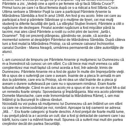
Părintele a zis: „Vedeţi cine a oprit-o pe femeie să-şi facă Sfânta Cruce?“.
Primul lucru pe care l-a făcut femeia după ce s-a ridicat a fost Sfânta Cruce.
Ultima serbare a Sfintelor Paşti la care a participat Părintele Arsenie la
Mănăstirea Sâmbăta a fost în anul 1948. Am fost şi eu acolo. Între cei care au
participat a fost şi părintele Stăniloae şi o mulţime de tineri, cei mai mulţi
studenţi la diferite facultăţi din ţară. La sfârşitul Slujbei Învierii, Părintele a citit o
rugăciune de dezlegare. Finalul acestei rugăciuni a fost mişcător până la
lacrimi, mai ales când Părintele a rostit cu ochii plini de lacrimi: „Iartă-i,
Doamne!“. Toţi cei prezenţi plângeau, gândindu-se, poate, că acesta e
momentul solemn al despărţirii Părintelui de Mănăstirea Sâmbăta. După câteva
luni a fost mutat la Mănăstirea Prislop, ca să urmeze calvarul închisorilor,
canalul Dunăre - Marea Neagră, urmărirea permanentă de către autorităţile de
atunci.
*
L-am cunoscut de timpuriu pe Părintele Arsenie şi mulţumesc lui Dumnezeu că
m-a învrednicit să cunosc un om sfânt. Cu cât trece mai mult vremea cu atât
conştientizez mai mult faptul că omul acesta a fost, într-adevăr, trimis de
Dumnezeu. Părintele Arsenie mi-a fost de ajutor în multe din împrejurările vieţii.
Mi-a spus de o suferinţă pe care o aveam. Înainte de a pleca în armată m-am
dus la părintele, care era la Prislop, să-mi dea un sfat înainte de a pleca şi
aveam o durere sufletească pe care nu o spusesem nimănui. Eram foarte
tulburat sufleteşte. Când m-am dus acolo mi-a spus el de ce m-am dus! Mi-a dat
un remediu foarte simplu: Spovedania şi Împărtăşania. Mai era acolo părintele
Dometie Manolache, care este înmormântat la Mănăstirea Râmeţ. L-am mai
întâlnit şi la Bucureşti în câteva rânduri.
Niciodată nu voi putea să mulţumesc lui Dumnezeu că am întâlnit un om sfânt
cu care ne-a binecuvântat pe noi, românii. Aproape la toţi oamenii se adresa:
„Mă…“. Era foarte categoric şi foarte deschis. A fost preţuit de foarte multă lume,
l-au preţuit până la a-i acorda un cult; dar a fost şi detractat de oameni care l-au
bârfit, lucru care l-a mâhnit foarte mult. Spunea că a suferit mai mult din partea
creştinilor decât din partea Securităţii.