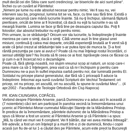
mult decât cei din Sibiu care sunt credincioşi, iar bisericile de aici sunt pline“.
Închei cu un cuvânt al Părintelui:
„Nimeni pe lume nu este absolut necesar pentru nimic. Vei fi sau nu, vei
interveni sau ba, progresul, lumina tot se va, face, cu tine sau fără tine. Există o
energie ascunsă care mână lucrurile înainte. Să nu-ţi închipui, sărmană făptură
pieritoare, oricât de bine ai fi înzestrat, că dacă nu eşti tu lucrurile n-au să
meargă înainte. Lumina se face şi fără tine pe deasupra capului tău. Poţi fi
folositor; dar absolut trebuitor nu eşti pentru nimic.
Prin urmare, la ce străduinţa? Oricum vor sta lucrurile, tu îndeplineşte-ţi înainte
menirea pe care o simţi, dacă o simţi. Câtă vreme auzi în tine glasul unei
misiuni, continuă-ţi calea mai departe, oricâtă experienţă brutală ar fi venit să-ţi
arate că ţelul crezut al străduinţei tale s-ar putea lipsi de munca ta. Ţi-a fost
rănită prezumţia pe care ai avut-o? Poate că nu mai înţelegi rostul încordării, ci
sensul utilităţii tale? Nu înceta să fii ceea ce ai fost. Isprăveşte ceea ce făceai ca
şi cum n-ai fi încercat nici o dezamăgire.
Poate că, fără ştiinţa noastră, noi slujim vreunui scop al naturii, un scop care-i
prea mare ca să-1 înţelegem, prea vast ca să ni-l închipuim şi pentru care
Dumnezeu ne-a pus în suflet impulsia oarbă pentru noi, dar luminată pentru El.
Soldatul nu pricepe planul generalului, dar fără să-1 priceapă îl aduce la
îndeplinire. Întocmai aşa sună cuvântul Scripturii din Vechiul Testament: ori
pricep, ori nu pricep, ori ascultă, ori nu ascultă, tu spune-le cuvântul Meu“… (4
apr.2002 - Facultatea de Teologie Ortodoxă din Cluj-Napoca)
PR. IOAN CIUNGARA, COPĂCEL
Vorbind despre Părintele Arsenie, parcă Dumnezeu v-a adus aici în această zi
(7 noiembrie) căci ieri am participat în parohia vecină la înmormântarea unui
ucenic al Părintelui-Morar-cumnatul Măicuţei Stareţe de la Mănăstirea Prislop.
În predica de la înmormântare, părintele duhovnic de la Mănăstirea Prislop a
spus că Morar a fost un ucenic al Părintelui Arsenie şi că Părintele i-a spus:
„Mă, tu când vei muri vei fi conştient. Vei fi bătrân, dar vei avea mintea întreagă“.
Într-adevăr, a fost un om înţelept şi a murit într-o zi de duminică, fiindu-i copiii
acasă (un fiu de-al lui 1-a căutat des pe Părintele, acum este preot la Bucureşti