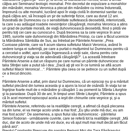
câţiva ani Seminarul teologic monahal. Prin decretul de expulzare a monahilor
din mănăstiri, monahia Veronica a plecat din mănăstire cu inima îndurerată,
împreună cu alte monahii, lucrând apoi în viaţa civilă în domeniul sanitar ca,
după câţiva ani, să înceapă un şir de suferinţe fizice, care au durat 12 ani.
Înzestrată de Dumnezeu cu o sensibilitate sufletească deosebită, interiorizată,
la care s-au adăugat roadele nevoinţelor călugăreşti, monahia Veronica a atins
un grad de puritate morală, de viaţă duhovnicească deosebită, fiind o pildă vie
pentru toţi cei care au cunoscut-o. După trecerea sa la cele veşnice în anul
1985, surorile sale duhovniceşţi din Mănăstirea Prislop, cu care a făcut ucenicie
la Mănăstirea Sâmbăta de Sus, au întrebat pe Părintele Arsenie: „Prea
Cuvioase părinte, care va fi acum starea sufletului Maicii Veronica, având în
vedere lunga ei suferinţă, pe care a purtat-o mulţumind lui Dumnezeu pentru că
a cercetat-o astfel, apoi curăţia îngerească a vieţii sale, râvna pentru cele
duhovniceşti şi viaţa sa de adevărată călugăriţă?“. La această întrebare
Părintele Arsenie a dat un răspuns pe care numai un părinte duhovnicesc de
talia Sfinţiei sale a putut să-l dea: „Dacă aţi şti voi în ce lumină se află acum
sufletul Maicii Veronica!…“. Părintele ştia ceea ce se petrece cu un suflet după
ce a trecut dincolo.
*
Părintele Arsenie a aflat, prin darul lui Dumnezeu, că un episcop nu şi-a mântuit
sufletul plecând din lumea aceasta şi a ajuns la locul de osândă. În viaţa lui se
îngrijise foarte mult de o mănăstire şi călugării 1-au pomenit la Sfânta Liturghie
şi la parastase. După 30 de ani, în timpul unei Sfinte Liturghii, Părintele a spus
că în acel moment episcopul acela a ieşit din chinurile cele veşnice şi, şi-a
mântuit sufletul.
Părintele Arsenie, referindu-se la realităţile cereşti, a afimat că după plecarea
sa din lume, el va merge acolo unde a mai fost: „Eu ştiu unde mă duc, eu am
mai fost acolo“. De asemenea, a spus fiului său duhovnicesc - părintelui
SimionTodoran - următoarele cuvinte, care se referă tot la realităţile cereşti: „Mă
duc, dar de acolo de unde mă voi duce, eu vă ajut mult mai mult decât am făcut
până aici“.
Preotul Constantin Prescure din parohia Berivoii Mici din Ţara Făgăraşului