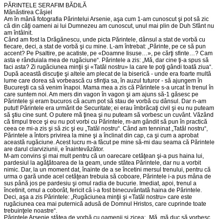
PĂRINTELE SERAFIM BĂDILĂ
Mănăstirea Căşiel
Am în mână fotografia Părintelui Arsenie, aşa cum 1-am cunoscut şi pot să zic
că din câţi oameni ai lui Dumnezeu am cunoscut, unul mai plin de Duh Sfânt nu
am întâlnit.
Când am fost la Drăgănescu, unde picta Părintele, dânsul a stat de vorbă cu
fiecare, deci, a stat de vorbă şi cu mine. L-am întrebat: „Părinte, pe ce să pun
accent? Pe Psaltire, pe acatiste, pe «Doamne Iisuse…», pe cărţi sfinte…? Cam
asta e rânduiala mea de rugăciune“. Părintele a zis: „Mă, dar cine ţi-a spus să
faci asta? Zi rugăciunea minţii şi «Tatăl nostru» la care te poţi gândi toată ziua“.
După această discuţie şi altele am plecat de la biserică - unde era foarte multă
lume care dorea să vorbească cu sfinţia sa, în auzul tuturor - să ajungem în
Bucureşti ca să venim înapoi. Mama mea a zis că Părintele s-a urcat în trenul în
care suntem noi. Am mers din vagon în vagon şi am ajuns să-1 găsesc pe
Părintele şi eram bucuros că acum pot să stau de vorbă cu dânsul. Dar n-am
putut! Părintele era urmărit de Securitate; ei erau îmbrăcaţi civil şi eu nu puteam
să ştiu cine sunt. O putere mă ţinea şi nu puteam să vorbesc un cuvânt. Văzând
că timpul trece şi eu nu pot vorbi cu Părintele, m-am gândit să pun în practică
ceea ce mi-a zis şi să zic şi eu „Tatăl nostru“. Când am tenninat „Tatăl nostru“,
Părintele a întors privirea la mine şi a înclinat din cap, ca şi cum a aprobat
această rugăciune. Acest lucru m-a făcut pe mine să-mi dau seama că Părintele
are darul clarviziunii, e înaintevăzător.
M-am convins şi mai mult pentru că un oarecare cetăţean şi-a pus haina lui,
pardesiul la agăţătoarea de la geam, unde stătea Părintele, dar nu a vorbit
nimic. Dar, la un moment dat, înainte de a se încetini mersul trenului, pentru că
urma o gară unde acel cetăţean trebuia să coboare, Părintele i-a pus mâna de
sus până jos pe pardesiu şi omul radia de bucurie. Imediat, apoi, trenul a
încetinit, omul a coborât, fericit că i-a fost binecuvântată haina de Părintele.
Deci, aşa a zis Părintele: „Rugăciunea minţii şi «Tatăl nostru» care este
rugăciunea cea mai puternică adusă de Domnul Hristos, care cuprinde toate
trebuinţele noastre“.
Părintele Arsenie stătea de vorbă cu oamenii şi zicea: „Mă, mă duc să vorbesc