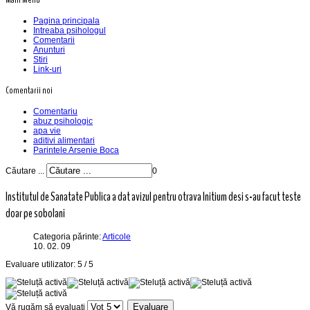
Pagina principala
Intreaba psihologul
Comentarii
Anunturi
Stiri
Link-uri
Comentarii noi
Comentariu
abuz psihologic
apa vie
aditivi alimentari
Parintele Arsenie Boca
Căutare ...
0
Institutul de Sanatate Publica a dat avizul pentru otrava Initium desi s-au facut teste
doar pe sobolani
Categoria părinte:
Articole
10. 02. 09
Evaluare utilizator:
5
/
5
Vă rugăm să evaluați