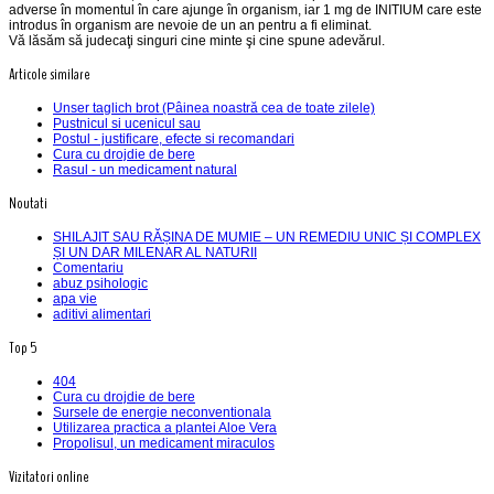
adverse în momentul în care ajunge în organism, iar 1 mg de INITIUM care este
introdus în organism are nevoie de un an pentru a fi eliminat.
Vă lăsăm să judecaţi singuri cine minte şi cine spune adevărul.
Articole similare
Unser taglich brot (Pâinea noastră cea de toate zilele)
Pustnicul si ucenicul sau
Postul - justificare, efecte si recomandari
Cura cu drojdie de bere
Rasul - un medicament natural
Noutati
SHILAJIT SAU RĂȘINA DE MUMIE – UN REMEDIU UNIC ȘI COMPLEX
ȘI UN DAR MILENAR AL NATURII
Comentariu
abuz psihologic
apa vie
aditivi alimentari
Top 5
404
Cura cu drojdie de bere
Sursele de energie neconventionala
Utilizarea practica a plantei Aloe Vera
Propolisul, un medicament miraculos
Vizitatori online