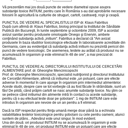
Vă prezentăm mai jos două puncte de vedere diametral opuse asupra
substanţei toxice INITIUM, pentru care în România s-au dat aprobările necesare
folosirii în agricultură la culturile de struguri, cartofi, castraveţi, roşii şi ceapă.
PUNCTUL DE VEDERE AL SPECIALISTULUI ISP dr. Klaus Fabritius
După cum afirmă dr. Klaus Fabritius, biolog principal la Institutul de Sănătate
Publică din Bucureşti, în lunile septembrie şi octombrie 2009, ISP a acordat
avizul sanitar pentru produsele omologate Orvego şi Enervin, ambele
conţinând substanţa activă „initium". Fabritius a declarat că "Am avizat
produsele în baza studiilor toxicologice efectuate în laboratoarele acreditate din
Germania, care au evidenţiat că substanţa activă initium nu prezintă pericol din
punct de vedere toxicologic. De asemenea, testele au arătat că produsul nu se
acumulează în organism şi este eliminat în 48 de ore", a mai precizat dr.
Fabritius.
PUNCTUL DE VEDERE AL DIRECTORULUI INSTITUTULUI DE CERCETĂRI
ALIMENTARE prof. dr. Gheorghe Mencinicopschi
Prof. dr. Gheorghe Mencinicopschi, specialist nutriţionist şi directorul Institutului
de Cercetări Alimentare, afirmă că initiumul este „un poluant, care are efecte
adverse în momentul în care ajunge în organism prin intermediul alimentelor.
Aceste studii, despre care se tot vorbeşte că au fost făcute în străinătate, sunt un
fâs! De pildă, când prăjim cartofi se nasc anumite substanţe toxice. Nu ştim ce
se petrece când initiumul din alimente intră în contact cu aceste substanţe,
pentru că s-au efectuat teste doar pe şobolani". 1 mg de INITIUM care este
introdus în organism are nevoie de un an pentru a fi eliminat.
Dacă la ISP respectul pentru fiinţa umană merge doar până la a echivala
valabilitatea testelor toxicologice pentru şobolani cu cele pentru oameni, atunci
suntem de plâns... Adevărul este unul singur, în mod evident.
Una din două: ori produsul INITIUM nu se acumulează în organism şi este
eliminat în 48 de ore, ori produsul INITIUM este un poluant care are efecte