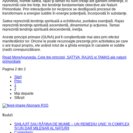
Ayurveda,
numite
sattva, rajas
şi
tamas
nu sunt creaţii ale gândirii omeneşti, ci
reprezintă cele trei forţe, trei tendinţe fundamentale obiective ale Naturii
Primordiale. Prin inter­acţiunile lor reciproce se desfăşoară procesul de
transformare a energiei subtile în energie potenţială, încorporată în substanţe.
Sattva
reprezintă tendinţa spirituală a echilibrului, puritatea esenţială.
Rajas
reprezintă tendinţa spirituală ascendentă, dinamismul şi acţiunea.
Tamas
reprezintă tendinţa spirituală descendentă, inerţia.
Aceste principii primare (GUNA) pot fi conştientizate mai ales prin efectul
manifestărilor lor. Oricine le poate recunoaşte prezenţa prin activitatea pe care
o are trupul propriu, ele având rolul de a ghida energia în canalele ei subtile
(
nadi
) corespunzătoare.
Read MoreAyurveda. Cele trei principii, SATTVA, RAJAS si TAMAS ale naturii
primordiale
Pagina 2 din 2
Start
Prec
1
2
Mai departe
Sfârșit
Abonare RSS
Noutati
SHILAJIT SAU RĂȘINA DE MUMIE – UN REMEDIU UNIC ȘI COMPLEX
ȘI UN DAR MILENAR AL NATURII
Comentariu