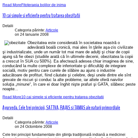
Read MoreFitoterapia bolilor de inima
10 cai simple si eficiente pentru tratarea obezitatii
Detalii
Categoria părinte:
Articole
on 24 Ianuarie 2008
Obezitatea este considerată în societatea noastră o
adevărată boală cronică, mai ales în ţările aşa-zis civilizate
şi industrializate, unde un număr tot mai mare de adulţi şi chiar de copii
ajung să fie obezi (studiile arată că în ultimele decenii, obezitatea la copii
a crescut în SUA cu 500%). Ea afectează adesea chiar imaginea de sine,
conducând la multe complexe de inferioritate şi dificultăţi de integrare
socială, motiv pentru care curele de slăbire au ajuns o industrie
aducătoare de profituri, fiind căutate şi celebre, deşi unele dintre ele sînt
grevate de riscuri şi conduc la alte probleme, iar altele oferă naivilor
soluţia „minune“, în care ei doar înghit nişte prafuri şi GATA, slăbesc peste
noapte...
Read More10 cai simple si eficiente pentru tratarea obezitatii
Ayurveda. Cele trei principii, SATTVA, RAJAS si TAMAS ale naturii primordiale
Detalii
Categoria părinte:
Articole
on 24 Octombrie 2008
Cele trei principii fundamentale din ştiinţa tradiţională indiană a medicinei