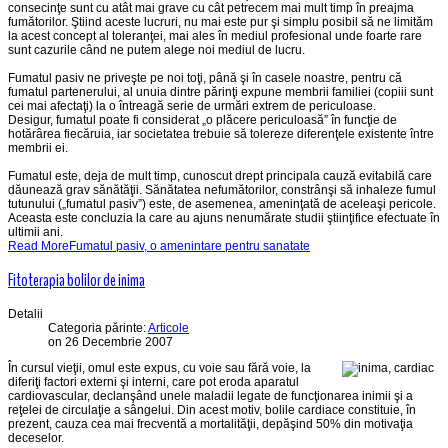
consecinţe sunt cu atât mai grave cu cât petrecem mai mult timp în preajma
fumătorilor. Ştiind aceste lucruri, nu mai este pur şi simplu posibil să ne limităm
la acest concept al toleranţei, mai ales în mediul profesional unde foarte rare
sunt cazurile când ne putem alege noi mediul de lucru.
Fumatul pasiv ne priveşte pe noi toţi, până şi în casele noastre, pentru că
fumatul partenerului, al unuia dintre părinţi expune membrii familiei (copiii sunt
cei mai afectaţi) la o întreagă serie de urmări extrem de periculoase.
Desigur, fumatul poate fi considerat „o plăcere periculoasă” în funcţie de
hotărârea fiecăruia, iar societatea trebuie să tolereze diferenţele existente între
membrii ei.
Fumatul este, deja de mult timp, cunoscut drept principala cauză evitabilă care
dăunează grav sănătăţii. Sănătatea nefumătorilor, constrânşi să inhaleze fumul
tutunului („fumatul pasiv”) este, de asemenea, ameninţată de aceleaşi pericole.
Aceasta este concluzia la care au ajuns nenumărate studii ştiinţifice efectuate în
ultimii ani.
Read MoreFumatul pasiv, o amenintare pentru sanatate
Fitoterapia bolilor de inima
Detalii
Categoria părinte:
Articole
on 26 Decembrie 2007
În cursul vieţii, omul este expus, cu voie sau fără voie, la
diferiţi factori externi şi interni, care pot eroda aparatul
cardiovascular, declanşând unele maladii legate de funcţionarea inimii şi a
reţelei de circulaţie a sângelui. Din acest motiv, bolile cardiace constituie, în
prezent, cauza cea mai frecventă a mortalităţii, depăşind 50% din motivaţia
deceselor.