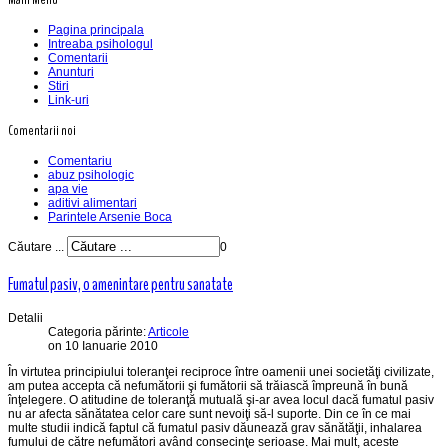
Pagina principala
Intreaba psihologul
Comentarii
Anunturi
Stiri
Link-uri
Comentarii noi
Comentariu
abuz psihologic
apa vie
aditivi alimentari
Parintele Arsenie Boca
Căutare ...
0
Fumatul pasiv, o amenintare pentru sanatate
Detalii
Categoria părinte:
Articole
on 10 Ianuarie 2010
În virtutea principiului toleranţei reciproce între oamenii unei societăţi civilizate,
am putea accepta că nefumătorii şi fumătorii să trăiască împreună în bună
înţelegere. O atitudine de toleranţă mutuală şi-ar avea locul dacă fumatul pasiv
nu ar afecta sănătatea celor care sunt nevoiţi să-l suporte. Din ce în ce mai
multe studii indică faptul că fumatul pasiv dăunează grav sănătăţii, inhalarea
fumului de către nefumători având consecinţe serioase. Mai mult, aceste